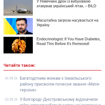
Читайте також:
Багатодітним жінкам з Ізмаїльського
06.08.26
району присвоїли почесне звання «Мати-
героїня»
У Білгороді-Дністровському відзначили
02.08.26