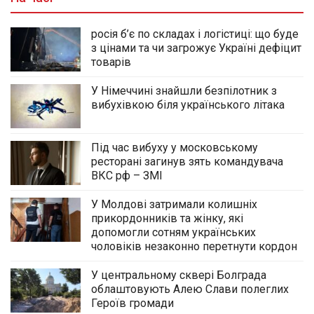
росія б’є по складах і логістиці: що буде
з цінами та чи загрожує Україні дефіцит
товарів
У Німеччині знайшли безпілотник з
вибухівкою біля українського літака
Під час вибуху у московському
ресторані загинув зять командувача
ВКС рф – ЗМІ
У Молдові затримали колишніх
прикордонників та жінку, які
допомогли сотням українських
чоловіків незаконно перетнути кордон
У центральному сквері Болграда
облаштовують Алею Слави полеглих
Героїв громади