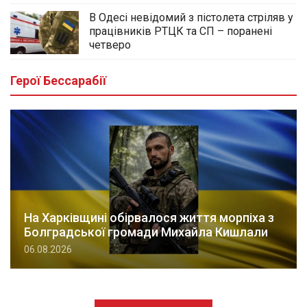
В Одесі невідомий з пістолета стріляв у
працівників РТЦК та СП – поранені
четверо
Герої Бессарабії
На Харківщині обірвалося життя морпіха з
Болградської громади Михайла Кишлали
06.08.2026