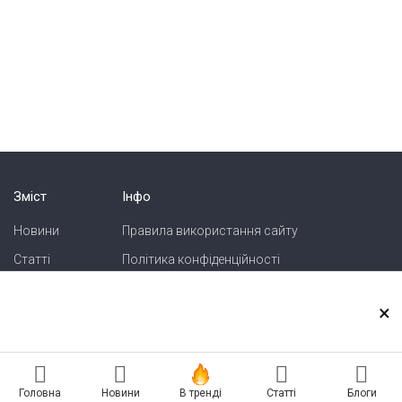
Зміст
Інфо
Новини
Правила використання сайту
Статті
Політика конфіденційності
Блоги
Карта сайту
×
Зв'язок
Реклама на сайті
Головна
Новини
В тренді
Статті
Блоги
Есть новость? Присылайте — разместим!