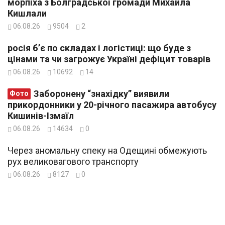
морпіха з Болградської громади Михайла
Кишлали
06.08.26
9504
2
росія б’є по складах і логістиці: що буде з
цінами та чи загрожує Україні дефіцит товарів
06.08.26
10692
14
Заборонену “знахідку” виявили
Фото
прикордонники у 20-річного пасажира автобусу
Кишинів-Ізмаїл
06.08.26
14634
0
Через аномальну спеку на Одещині обмежують
рух великовагового транспорту
06.08.26
8127
0