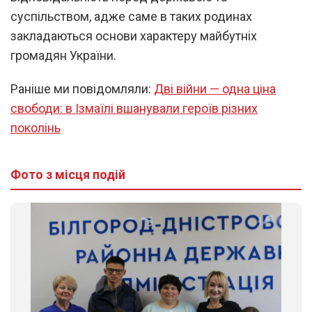
суспільством, адже саме в таких родинах
закладаються основи характеру майбутніх
громадян України.
Раніше ми повідомляли:
Дві війни — одна ціна
свободи: в Ізмаїлі вшанували героїв різних
поколінь
Фото з місця подій