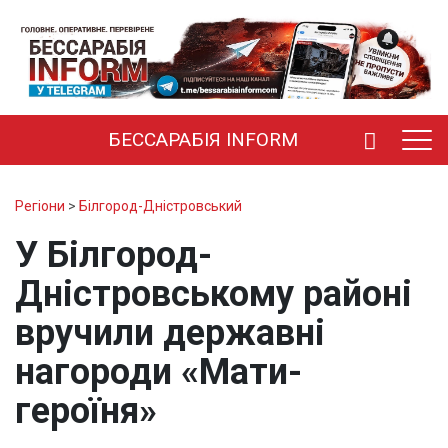
БЕССАРАБІЯ INFORM
Регіони
>
Білгород-Дністровський
У Білгород-
Дністровському районі
вручили державні
нагороди «Мати-
героїня»