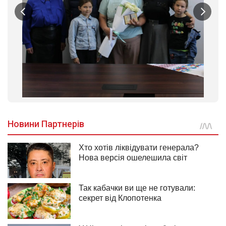
1
/
7