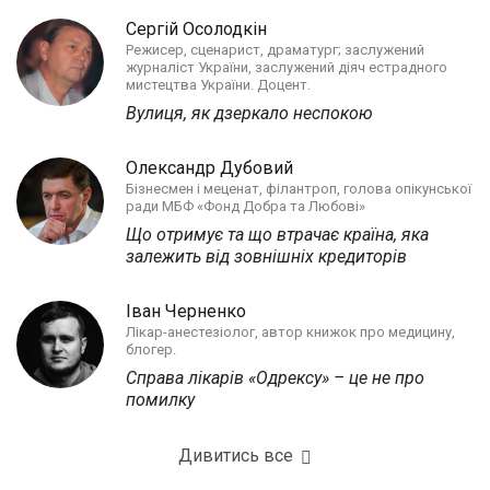
Сергій Осолодкін
Режисер, сценарист, драматург; заслужений
журналіст України, заслужений діяч естрадного
мистецтва України. Доцент.
Вулиця, як дзеркало неспокою
Олександр Дубовий
Бізнесмен і меценат, філантроп, голова опікунської
ради МБФ «Фонд Добра та Любові»
Що отримує та що втрачає країна, яка
залежить від зовнішніх кредиторів
Іван Черненко
Лікар-анестезіолог, автор книжок про медицину,
блогер.
Справа лікарів «Одрексу» – це не про
помилку
Дивитись все