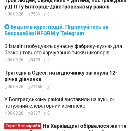
Троє людей, серед яких – дитина, постраждали
у ДТП у Білгород-Дністровському районі
06.08.26
7506
0
Будьте в курсі подій. Підписуйтесь на
Бессарабію INFORM у Telegram
В Ізмаїлі побудують сучасну фабрику-кухню для
безкоштовного харчування тисяч школярів
06.08.26
8478
0
Трагедія в Одесі: на відпочинку загинула 12-
річна дівчинка
06.08.26
21168
1
У Болградському районі виставили на аукціон
потужний елеваторний комплекс
06.08.26
8397
0
На Харківщині обірвалося життя
Герої Бессарабії