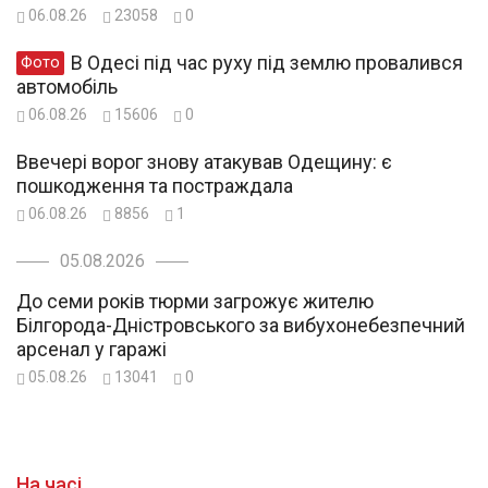
06.08.26
23058
0
В Одесі під час руху під землю провалився
Фото
автомобіль
06.08.26
15606
0
Ввечері ворог знову атакував Одещину: є
пошкодження та постраждала
06.08.26
8856
1
05.08.2026
До семи років тюрми загрожує жителю
Білгорода-Дністровського за вибухонебезпечний
арсенал у гаражі
05.08.26
13041
0
На часі