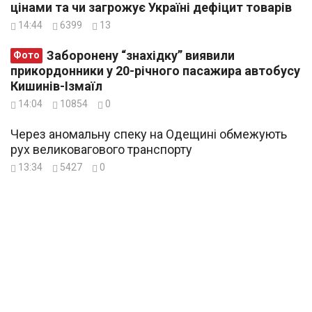
цінами та чи загрожує Україні дефіцит товарів
14:44
6399
13
Заборонену “знахідку” виявили
Фото
прикордонники у 20-річного пасажира автобусу
Кишинів-Ізмаїл
14:04
10854
0
Через аномальну спеку на Одещині обмежують
рух великовагового транспорту
13:34
5427
0