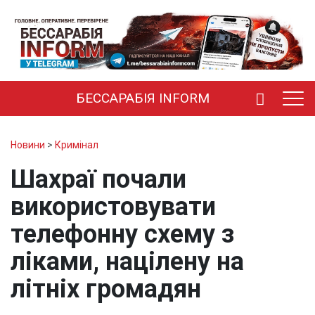
БЕССАРАБІЯ INFORM
Новини
>
Кримінал
Шахраї почали
використовувати
телефонну схему з
ліками, націлену на
літніх громадян