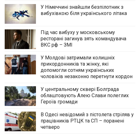
У Німеччині знайшли безпілотник з
вибухівкою біля українського літака
Під час вибуху у московському
ресторані загинув зять командувача
ВКС рф – ЗМІ
У Молдові затримали колишніх
прикордонників та жінку, які
допомогли сотням українських
чоловіків незаконно перетнути кордон
У центральному сквері Болграда
облаштовують Алею Слави полеглих
Героїв громади
В Одесі невідомий з пістолета стріляв у
працівників РТЦК та СП – поранені
четверо