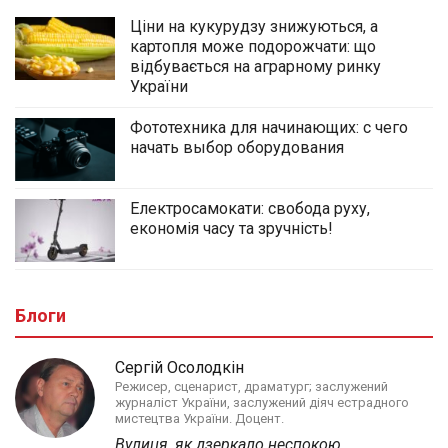
Ціни на кукурудзу знижуються, а
картопля може подорожчати: що
відбувається на аграрному ринку
України
Фототехника для начинающих: с чего
начать выбор оборудования
Електросамокати: свобода руху,
економія часу та зручність!
Блоги
Сергій Осолодкін
Режисер, сценарист, драматург; заслужений
журналіст України, заслужений діяч естрадного
мистецтва України. Доцент.
Вулиця, як дзеркало неспокою