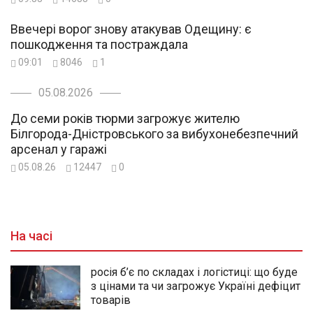
Ввечері ворог знову атакував Одещину: є
пошкодження та постраждала
09:01
8046
1
05.08.2026
До семи років тюрми загрожує жителю
Білгорода-Дністровського за вибухонебезпечний
арсенал у гаражі
05.08.26
12447
0
На часі
росія б’є по складах і логістиці: що буде
з цінами та чи загрожує Україні дефіцит
товарів