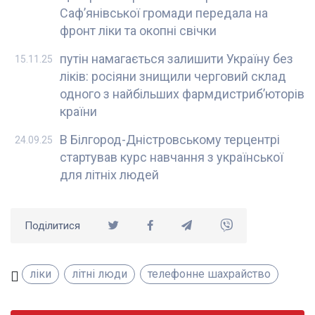
Саф’янівської громади передала на
фронт ліки та окопні свічки
путін намагається залишити Україну без
15.11.25
ліків: росіяни знищили черговий склад
одного з найбільших фармдистрибʼюторів
країни
В Білгород-Дністровському терцентрі
24.09.25
стартував курс навчання з української
для літніх людей
Поділитися
ліки
літні люди
телефонне шахрайство