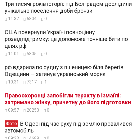
Три тисячі років історії: під Болградом дослідили
унікальне поселення доби бронзи
11:32
6804
0
США повернули Україні повноцінну
розвідпідтримку: це допоможе точніше бити по
цілях рф
11:01
5805
0
рф вдарила по судну з пшеницею біля берегів
Одещини — загинув український моряк
10:31
7317
1
Правоохоронці запобігли теракту в Ізмаїлі:
затримано жінку, причетну до його підготовки
09:57
20250
0
В Одесі під час руху під землю провалився
Фото
автомобіль
09:33
14688
0