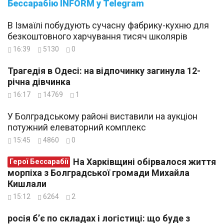
Бессарабію INFORM у Telegram
В Ізмаїлі побудують сучасну фабрику-кухню для
безкоштовного харчування тисяч школярів
16:39
5130
0
Трагедія в Одесі: на відпочинку загинула 12-
річна дівчинка
16:17
14769
1
У Болградському районі виставили на аукціон
потужний елеваторний комплекс
15:45
4860
0
На Харківщині обірвалося життя
Герої Бессарабії
морпіха з Болградської громади Михайла
Кишлали
15:12
6264
2
росія б’є по складах і логістиці: що буде з