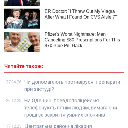
Читайте також:
Чи допомагають противірусні препарати
27.04.26
при застуді?
На Одещині псевдополіцейські
26.12.25
телефонують літнім людям, вимагаючи
гроші за закриття уявних злочинів
Центральна районна лікарня
17.12.25