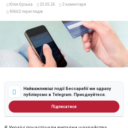
Юлія Єрська
25.05.26
2
коментаря
40662
переглядів
Найважливіші події Бессарабії ми одразу
публікуємо в Telegram. Приєднуйтеся.
Підписатися
В Україні почастішали випадки шахрайства,