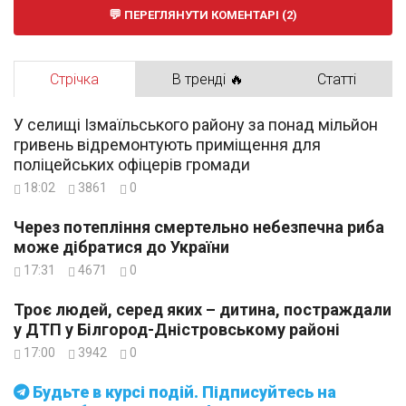
ПЕРЕГЛЯНУТИ КОМЕНТАРІ (2)
Стрічка
В тренді 🔥
Статті
У селищі Ізмаїльського району за понад мільйон
гривень відремонтують приміщення для
поліцейських офіцерів громади
18:02
3861
0
Через потепління смертельно небезпечна риба
може дібратися до України
17:31
4671
0
Троє людей, серед яких – дитина, постраждали
у ДТП у Білгород-Дністровському районі
17:00
3942
0
Будьте в курсі подій. Підписуйтесь на