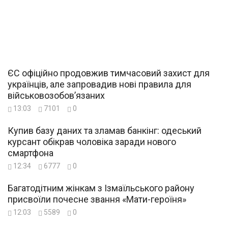
ЄС офіційно продовжив тимчасовий захист для
українців, але запровадив нові правила для
військовозобов’язаних
13:03
7101
0
Купив базу даних та зламав банкінг: одеський
курсант обікрав чоловіка заради нового
смартфона
12:34
6777
0
Багатодітним жінкам з Ізмаїльського району
присвоїли почесне звання «Мати-героїня»
12:03
5589
0