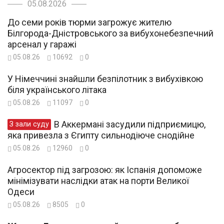
05.08.2026
До семи років тюрми загрожує жителю
Білгорода-Дністровського за вибухонебезпечний
арсенал у гаражі
05.08.26
10692
0
У Німеччині знайшли безпілотник з вибухівкою
біля українського літака
05.08.26
11097
0
В Аккермані засудили підприємицю,
З зали суду
яка привезла з Єгипту сильнодіюче снодійне
05.08.26
12960
0
Агросектор під загрозою: як Іспанія допоможе
мінімізувати наслідки атак на порти Великої
Одеси
05.08.26
8505
0