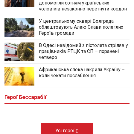
допомогли сотням українських
чоловіків незаконно перетнути кордон
У центральному сквері Болграда
облаштовують Алею Слави полеглих
Героїв громади
В Одесі невідомий з пістолета стріляв у
працівників РТЦК та СП – поранені
четверо
Африканська спека накрила Україну –
коли чекати послаблення
У центральному сквері Болграда
облаштовують Алею Слави полеглих
Героїв громади
Герої Бессарабії
03.08.2026
Усі герої