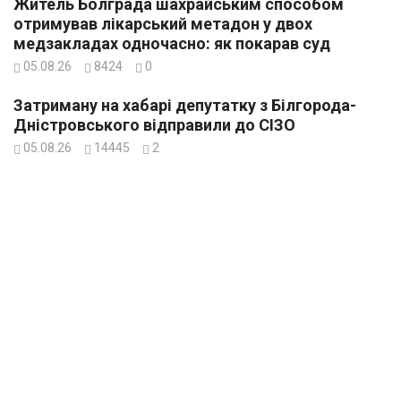
Житель Болграда шахрайським способом
отримував лікарський метадон у двох
медзакладах одночасно: як покарав суд
05.08.26
8424
0
Затриману на хабарі депутатку з Білгорода-
Дністровського відправили до СІЗО
05.08.26
14445
2