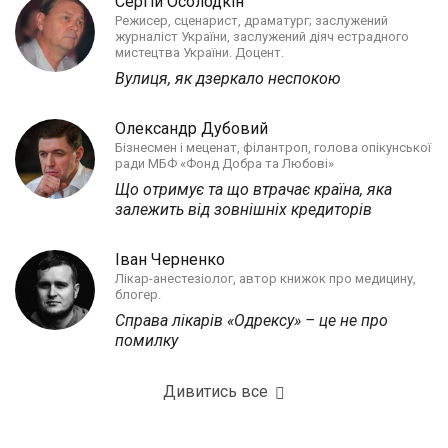
Сергій Осолодкін
Режисер, сценарист, драматург; заслужений
журналіст України, заслужений діяч естрадного
мистецтва України. Доцент.
Вулиця, як дзеркало неспокою
Олександр Дубовий
Бізнесмен і меценат, філантроп, голова опікунської
ради МБФ «Фонд Добра та Любові»
Що отримує та що втрачає країна, яка
залежить від зовнішніх кредиторів
Іван Черненко
Лікар-анестезіолог, автор книжок про медицину,
блогер.
Справа лікарів «Одрексу» – це не про
помилку
Дивитись все