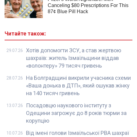
Читайте також:
Хотів допомогти ЗСУ, а став жертвою
29.07.26
шахраїв: житель Ізмаїльщини віддав
«волонтеру» 79 тисяч гривень
На Болградщині викрили учасника схеми
28.07.26
«Ваша донька в ДТП», який ошукав жінку
на 140 тисяч гривень
Посадовцю наукового інституту з
13.07.26
Одещини загрожує до 8 років тюрми за
корупцію
Від імені голови Ізмаїльської РВА шахраї
10.07.26