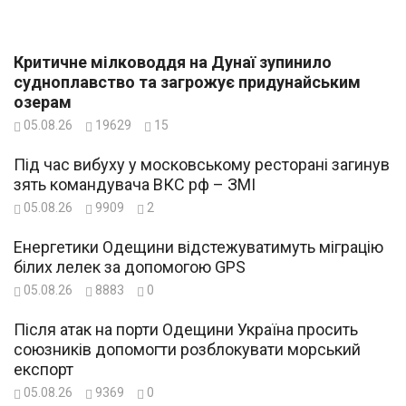
Критичне мілководдя на Дунаї зупинило
судноплавство та загрожує придунайським
озерам
05.08.26
19629
15
Під час вибуху у московському ресторані загинув
зять командувача ВКС рф – ЗМІ
05.08.26
9909
2
Енергетики Одещини відстежуватимуть міграцію
білих лелек за допомогою GPS
05.08.26
8883
0
Після атак на порти Одещини Україна просить
союзників допомогти розблокувати морський
експорт
05.08.26
9369
0