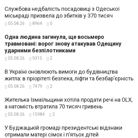
Службова недбалість посадовиці з Одеської
міськраді призвела до збитків у 370 тисяч
05.08.26
8964
0
Одна людина загинула, ще восьмеро
травмовані: ворог знову атакував Одещину
ударними безпілотниками
05.08.26
9315
2
В Україні оновлюють вимоги до будівництва
житла: в пріорітеті безпека, ліфти та безбар’єрність
05.08.26
7479
2
Жителька Ізмаїльщини хотіла продати речі на OLX,
а натомість втратила 70 тисяч гривень
05.08.26
15984
2
У Буджацькій громаді президентські відзнаки
отримали матері сімох і п’ятьох дітей