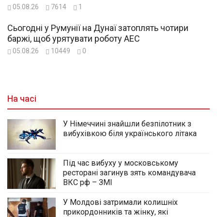
05.08.26
7614
1
Сьогодні у Румунії на Дунаї затоплять чотири
баржі, щоб урятувати роботу АЕС
05.08.26
10449
0
На часі
У Німеччині знайшли безпілотник з
вибухівкою біля українського літака
Під час вибуху у московському
ресторані загинув зять командувача
ВКС рф – ЗМІ
У Молдові затримали колишніх
прикордонників та жінку, які