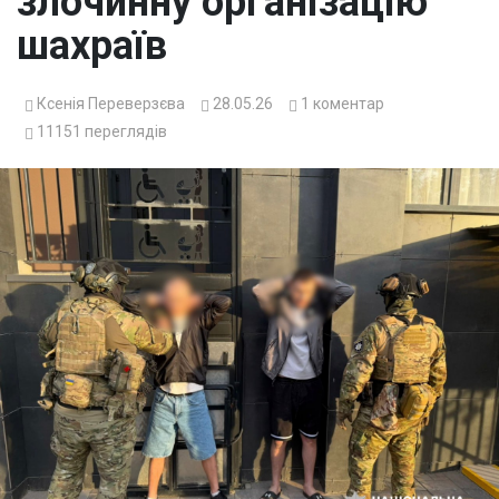
злочинну організацію
шахраїв
Ксенія Переверзєва
28.05.26
1
коментар
11151
переглядів