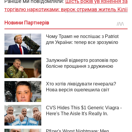
Раніше ми повідомляли:
Шість років ув’язнення за
торгівлю наркотиками: вирок отримав житель Кілії