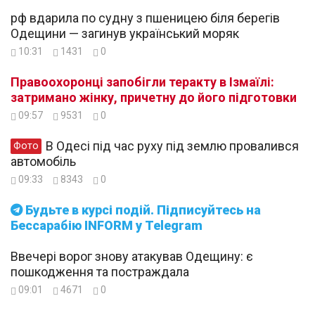
рф вдарила по судну з пшеницею біля берегів
Одещини — загинув український моряк
10:31
1431
0
Правоохоронці запобігли теракту в Ізмаїлі:
затримано жінку, причетну до його підготовки
09:57
9531
0
В Одесі під час руху під землю провалився
Фото
автомобіль
09:33
8343
0
Будьте в курсі подій. Підписуйтесь на
Бессарабію INFORM у Telegram
Ввечері ворог знову атакував Одещину: є
пошкодження та постраждала
09:01
4671
0