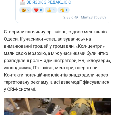
Створили злочинну організацію двоє мешканців
Одеси. Її учасники «спеціалізувались» на
виманюванні грошей у громадян. «Кол-центри»
мали свою ієрархію, а між учасниками були чітко
розподілені ролі – адміністратори, HR, «клоузери»,
«холодники», ІТ-фахівці, ментори, оператори.
Контакти потенційних клієнтів знадходили через
таргетовану рекламу, а всі взаємодії фіксувалися
у CRM-системі.