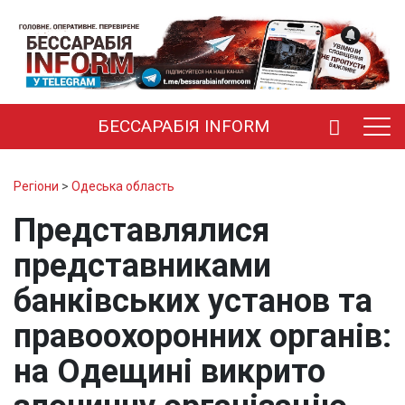
БЕССАРАБІЯ INFORM
Регіони
>
Одеська область
Представлялися
представниками
банківських установ та
правоохоронних органів:
на Одещині викрито