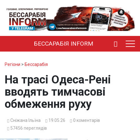
БЕССАРАБІЯ INFORM
Регіони
>
Бессарабія
На трасі Одеса-Рені
вводять тимчасові
обмеження руху
Сніжана Ільїна
19.05.26
0
коментарів
57456
переглядів