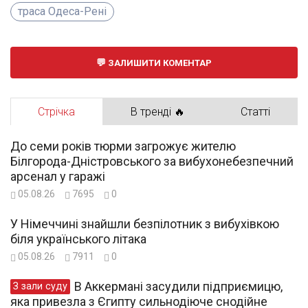
траса Одеса-Рені
ЗАЛИШИТИ КОМЕНТАР
Стрічка
В тренді 🔥
Статті
До семи років тюрми загрожує жителю
Білгорода-Дністровського за вибухонебезпечний
арсенал у гаражі
05.08.26
7695
0
У Німеччині знайшли безпілотник з вибухівкою
біля українського літака
05.08.26
7911
0
В Аккермані засудили підприємицю,
З зали суду
яка привезла з Єгипту сильнодіюче снодійне