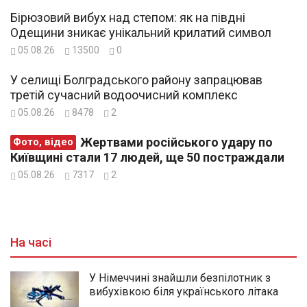
Бірюзовий вибух над степом: як на півдні
Одещини зникає унікальний крилатий символ
05.08.26
13500
0
У селищі Болградського району запрацював
третій сучасний водоочисний комплекс
05.08.26
8478
2
Жертвами російського удару по
Фото, відео
Київщині стали 17 людей, ще 50 постраждали
05.08.26
7317
2
На часі
У Німеччині знайшли безпілотник з
вибухівкою біля українського літака