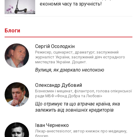
економія часу та зручність!
Блоги
Сергій Осолодкін
Режисер, сценарист, драматург; заслужений
журналіст України, заслужений діяч естрадного
мистецтва України. Доцент.
Вулиця, як дзеркало неспокою
Олександр Дубовий
Бізнесмен і меценат, філантроп, голова опікунської
ради МБФ «Фонд Добра та Любові»
Що отримує та що втрачає країна, яка
залежить від зовнішніх кредиторів
Іван Черненко
Лікар-анестезіолог, автор книжок про медицину,
блогер.