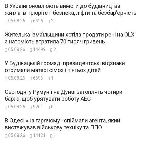
В Україні оновлюють вимоги до будівництва
житла: в пріорітеті безпека, ліфти та безбар’єрність
05.08.26
6426
2
Жителька Ізмаїльщини хотіла продати речі на OLX,
а натомість втратила 70 тисяч гривень
05.08.26
14499
2
У Буджацькій громаді президентські відзнаки
отримали матері сімох і п’ятьох дітей
05.08.26
6696
1
Сьогодні у Румунії на Дунаї затоплять чотири
баржі, щоб урятувати роботу АЕС
05.08.26
9261
0
В Одесі «на гарячому» спіймали агента, який
вистежував військову техніку та ППО
05.08.26
14121
1