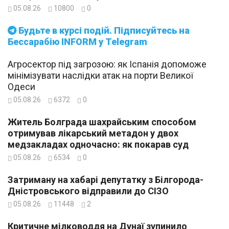
05.08.26
10800
0
Будьте в курсі подій. Підписуйтесь на
Бессарабію INFORM у Telegram
Агросектор під загрозою: як Іспанія допоможе
мінімізувати наслідки атак на порти Великої
Одеси
05.08.26
6372
0
Житель Болграда шахрайським способом
отримував лікарський метадон у двох
медзакладах одночасно: як покарав суд
05.08.26
6534
0
Затриману на хабарі депутатку з Білгорода-
Дністровського відправили до СІЗО
05.08.26
11448
2
Критичне мілководдя на Дунаї зупинило