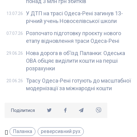
понад 3 млн грн збитків
У ДТП на трасі Одеса-Рені загинув 13-
13.07.26
річний учень Новоселівської школи
Розпочато підготовку проєкту нового
07.07.26
етапу відновлення траси Одеса-Рені
Нова дорога в об’їзд Паланки: Одеська
29.06.26
ОВА обіцяє виділити кошти на перші
розрахунки
Трасу Одеса-Рені готують до масштабної
20.06.26
модернізації за міжнародні кошти
Поділитися
Паланка
реверсивний рух