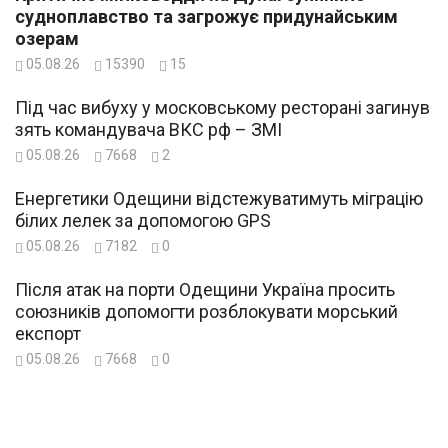
судноплавство та загрожує придунайським
озерам
05.08.26
15390
15
Під час вибуху у московському ресторані загинув
зять командувача ВКС рф – ЗМІ
05.08.26
7668
2
Енергетики Одещини відстежуватимуть міграцію
білих лелек за допомогою GPS
05.08.26
7182
0
Після атак на порти Одещини Україна просить
союзників допомогти розблокувати морський
експорт
05.08.26
7668
0