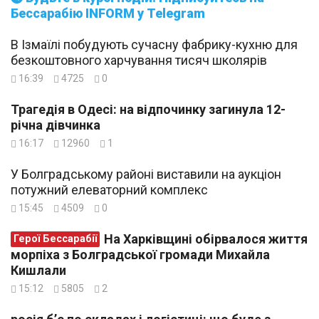
Бессарабію INFORM у Telegram
В Ізмаїлі побудують сучасну фабрику-кухню для
безкоштовного харчування тисяч школярів
16:39
4725
0
Трагедія в Одесі: на відпочинку загинула 12-
річна дівчинка
16:17
12960
1
У Болградському районі виставили на аукціон
потужний елеваторний комплекс
15:45
4509
0
На Харківщині обірвалося життя
Герої Бессарабії
морпіха з Болградської громади Михайла
Кишлали
15:12
5805
2