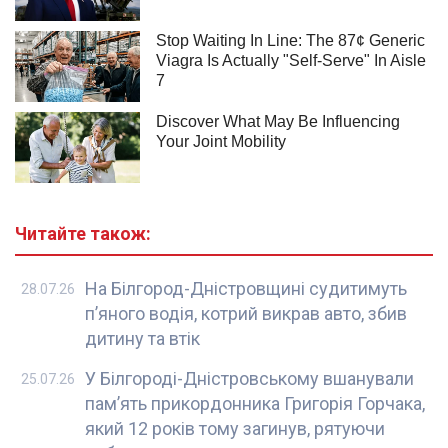
Читайте також:
На Білгород-Дністровщині судитимуть
28.07.26
п’яного водія, котрий викрав авто, збив
дитину та втік
У Білгороді-Дністровському вшанували
25.07.26
пам’ять прикордонника Григорія Горчака,
який 12 років тому загинув, рятуючи