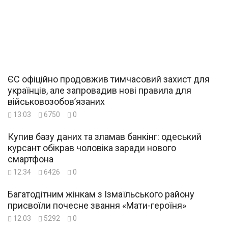
ЄС офіційно продовжив тимчасовий захист для
українців, але запровадив нові правила для
військовозобов’язаних
13:03
6750
0
Купив базу даних та зламав банкінг: одеський
курсант обікрав чоловіка заради нового
смартфона
12:34
6426
0
Багатодітним жінкам з Ізмаїльського району
присвоїли почесне звання «Мати-героїня»
12:03
5292
0