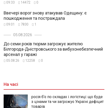
09:33
14472
0
Ввечері ворог знову атакував Одещину: є
пошкодження та постраждала
09:01
7830
1
05.08.2026
До семи років тюрми загрожує жителю
Білгорода-Дністровського за вибухонебезпечний
арсенал у гаражі
05.08.26
12258
0
На часі
росія б’є по складах і логістиці: що буде
з цінами та чи загрожує Україні дефіцит
товарів