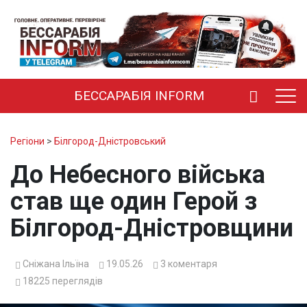
БЕССАРАБІЯ INFORM
Регіони
>
Білгород-Дністровський
До Небесного війська
став ще один Герой з
Білгород-Дністровщини
Сніжана Ільїна
19.05.26
3
коментаря
18225
переглядів