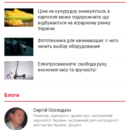
Ціни на кукурудзу знижуються, а
картопля може подорожчати: що
відбувається на аграрному ринку
України
Фототехника для начинающих: с чего
начать выбор оборудования
Електросамокати: свобода руху,
економія часу та зручність!
Блоги
Сергій Осолодкін
Режисер, сценарист, драматург; заслужений
журналіст України, заслужений діяч естрадного
мистецтва України. Доцент.