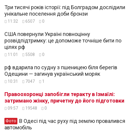
Три тисячі років історії: під Болградом дослідили
унікальне поселення доби бронзи
11:32
6507
0
США повернули Україні повноцінну
розвідпідтримку: це допоможе точніше бити по
цілях рф
11:01
5508
0
рф вдарила по судну з пшеницею біля берегів
Одещини — загинув український моряк
10:31
7047
1
Правоохоронці запобігли теракту в Ізмаїлі:
затримано жінку, причетну до його підготовки
09:57
19548
0
В Одесі під час руху під землю провалився
Фото
автомобіль