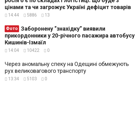
росія б’є по складах і логістиці: що буде з
цінами та чи загрожує Україні дефіцит товарів
14:44
5886
13
Заборонену “знахідку” виявили
Фото
прикордонники у 20-річного пасажира автобусу
Кишинів-Ізмаїл
14:04
10422
0
Через аномальну спеку на Одещині обмежують
рух великовагового транспорту
13:34
5103
0