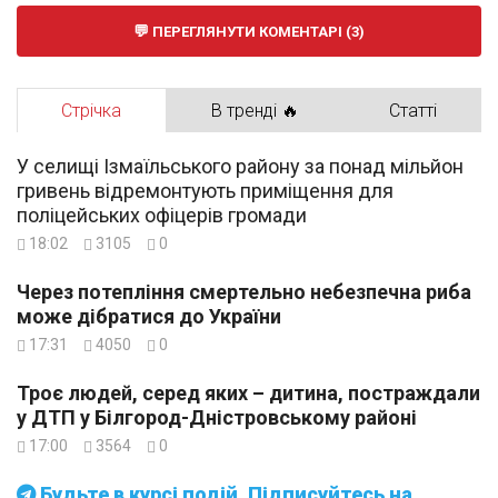
ПЕРЕГЛЯНУТИ КОМЕНТАРІ (3)
Стрічка
В тренді 🔥
Статті
У селищі Ізмаїльського району за понад мільйон
гривень відремонтують приміщення для
поліцейських офіцерів громади
18:02
3105
0
Через потепління смертельно небезпечна риба
може дібратися до України
17:31
4050
0
Троє людей, серед яких – дитина, постраждали
у ДТП у Білгород-Дністровському районі
17:00
3564
0
Будьте в курсі подій. Підписуйтесь на