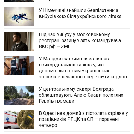
У Німеччині знайшли безпілотник з
вибухівкою біля українського літака
Під час вибуху у московському
ресторані загинув зять командувача
ВКС рф – ЗМІ
У Молдові затримали колишніх
прикордонників та жінку, які
допомогли сотням українських
чоловіків незаконно перетнути кордон
У центральному сквері Болграда
облаштовують Алею Слави полеглих
Героїв громади
В Одесі невідомий з пістолета стріляв у
працівників РТЦК та СП – поранені
четверо