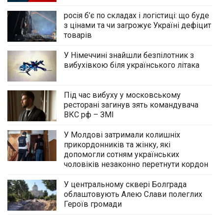
росія б’є по складах і логістиці: що буде
з цінами та чи загрожує Україні дефіцит
товарів
У Німеччині знайшли безпілотник з
вибухівкою біля українського літака
Під час вибуху у московському
ресторані загинув зять командувача
ВКС рф – ЗМІ
У Молдові затримали колишніх
прикордонників та жінку, які
допомогли сотням українських
чоловіків незаконно перетнути кордон
У центральному сквері Болграда
облаштовують Алею Слави полеглих
Героїв громади