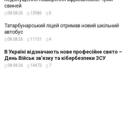
свиней
08.08.26
13986
0
Татарбунарський ліцей отримав новий шкільний
автобус
08.08.26
11151
4
В Україні відзначають нове професійне свято –
День Військ зв’язку та кібербезпеки ЗСУ
08.08.26
14472
7