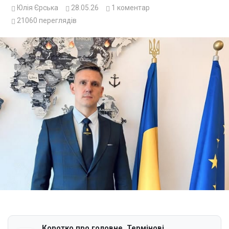
Юлія Єрська
28.05.26
1
коментар
21060
переглядів
Коротко про головне. Термінові