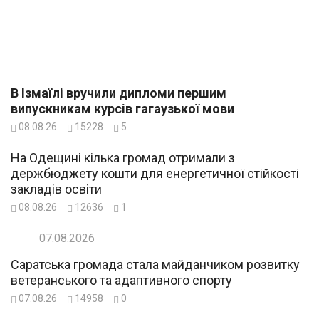
В Ізмаїлі вручили дипломи першим
випускникам курсів гагаузької мови
08.08.26
15228
5
На Одещині кілька громад отримали з
держбюджету кошти для енергетичної стійкості
закладів освіти
08.08.26
12636
1
07.08.2026
Саратська громада стала майданчиком розвитку
ветеранського та адаптивного спорту
07.08.26
14958
0