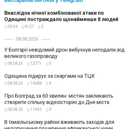
Бессарабію INFORM у Telegram
Внаслідок нічної комбінованої атаки по
Одещині постраждало щонайменше 8 людей
09:04
8127
2
08.08.2026
У Болгарії невідомий дрон вибухнув неподалік від
великого газопроводу
08.08.26
12771
0
Одещина лідирує за скаргами на ТЦК
08.08.26
14688
4
Про Болград за 60 хвилин: містян закликають
створити спільну відеоісторію до Дня міста
08.08.26
11043
0
В Ізмаїльському районі вживають заходів для
недопущення поширення африканської чуми