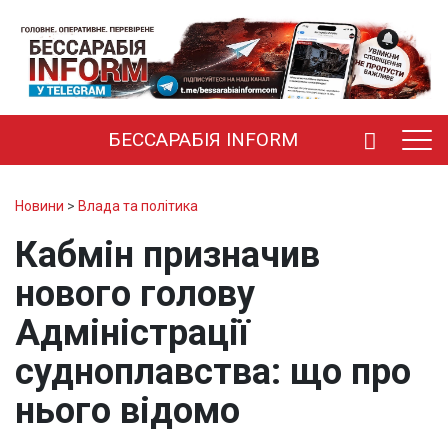
БЕССАРАБІЯ INFORM
Новини
>
Влада та політика
Кабмін призначив
нового голову
Адміністрації
судноплавства: що про
нього відомо