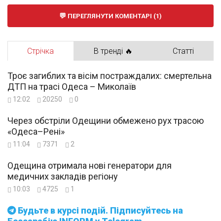
ПЕРЕГЛЯНУТИ КОМЕНТАРІ (1)
Стрічка
В тренді 🔥
Статті
Троє загиблих та вісім постраждалих: смертельна
ДТП на трасі Одеса – Миколаїв
12:02
20250
0
Через обстріли Одещини обмежено рух трасою
«Одеса–Рені»
11:04
7371
2
Одещина отримала нові генератори для
медичних закладів регіону
10:03
4725
1
Будьте в курсі подій. Підписуйтесь на