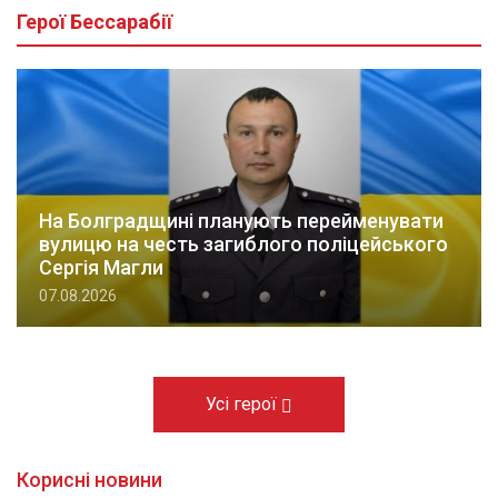
Герої Бессарабії
На Болградщині планують перейменувати
вулицю на честь загиблого поліцейського
Сергія Магли
07.08.2026
Усі герої
Корисні новини