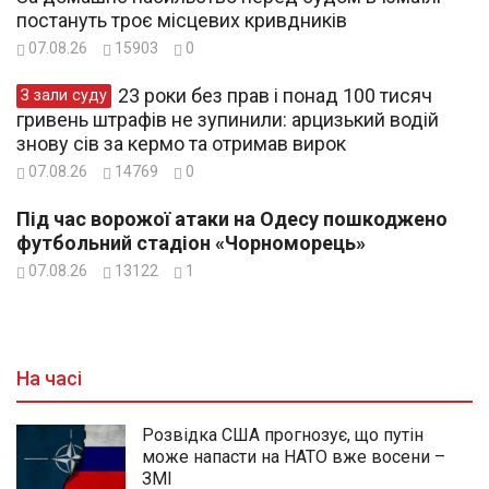
постануть троє місцевих кривдників
07.08.26
15903
0
23 роки без прав і понад 100 тисяч
З зали суду
гривень штрафів не зупинили: арцизький водій
знову сів за кермо та отримав вирок
07.08.26
14769
0
Під час ворожої атаки на Одесу пошкоджено
футбольний стадіон «Чорноморець»
07.08.26
13122
1
На часі
Розвідка США прогнозує, що путін
може напасти на НАТО вже восени –
ЗМІ