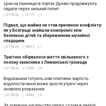
Ціни на пшеницю в портах Дунаю продовжують
падати через низький попит
07.08.26
15174
1
Підвал, що майже не став причиною конфлікту:
як у Болграді знайшли компроміс між
безпекою дітей та збереженням музейної
спадщини
07.08.26
18657
1
Трагічно обірвалося життя звільненого з
полону захисника з Лиманської громади
07.08.26
17226
0
Водоканали готують нові платіжки: вартість
водопостачання може зрости утричі через
оновлені розрахунки
07.08.26
14283
0
За домашнє насильство перед судом в Ізмаїлі