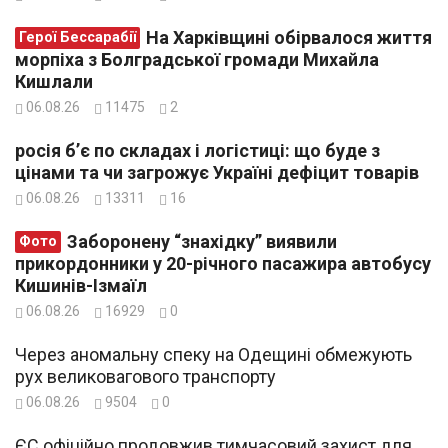
На Харківщині обірвалося життя
Герої Бессарабії
морпіха з Болградської громади Михайла
Кишлали
06.08.26
11475
2
росія б’є по складах і логістиці: що буде з
цінами та чи загрожує Україні дефіцит товарів
06.08.26
13311
16
Заборонену “знахідку” виявили
Фото
прикордонники у 20-річного пасажира автобусу
Кишинів-Ізмаїл
06.08.26
16929
0
Через аномальну спеку на Одещині обмежують
рух великовагового транспорту
06.08.26
9504
0
ЄС офіційно продовжив тимчасовий захист для