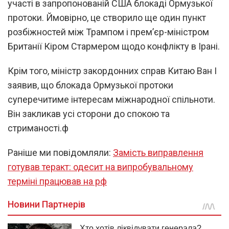
участі в запропонованій США блокаді Ормузької
протоки. Ймовірно, це створило ще один пункт
розбіжностей між Трампом і прем’єр-міністром
Британії Кіром Стармером щодо конфлікту в Ірані.
Крім того, міністр закордонних справ Китаю Ван І
заявив, що блокада Ормузької протоки
суперечитиме інтересам міжнародної спільноти.
Він закликав усі сторони до спокою та
стриманості.ф
Раніше ми повідомляли:
Замість виправлення
готував теракт: одесит на випробувальному
терміні працював на рф