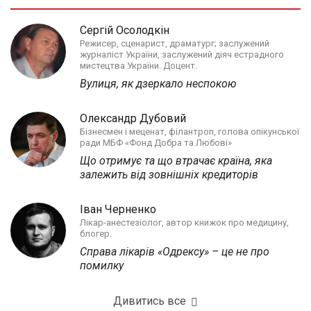
Сергій Осолодкін
Режисер, сценарист, драматург; заслужений
журналіст України, заслужений діяч естрадного
мистецтва України. Доцент.
Вулиця, як дзеркало неспокою
Олександр Дубовий
Бізнесмен і меценат, філантроп, голова опікунської
ради МБФ «Фонд Добра та Любові»
Що отримує та що втрачає країна, яка
залежить від зовнішніх кредиторів
Іван Черненко
Лікар-анестезіолог, автор книжок про медицину,
блогер.
Справа лікарів «Одрексу» – це не про
помилку
Дивитись все