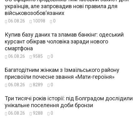
українців, але запровадив нові правила для
військовозобов’язаних
06.08.26
10098
0
Купив базу даних та зламав банкінг: одеський
курсант обікрав чоловіка заради нового
смартфона
06.08.26
9585
0
Багатодітним жінкам з Ізмаїльського району
присвоїли почесне звання «Мати-героїня»
06.08.26
8289
0
Три тисячі років історії: під Болградом дослідили
унікальне поселення доби бронзи
06.08.26
9288
0