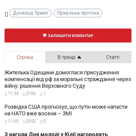
Дональд Трамп
Ормузька протока
ЗАЛИШИТИ КОМЕНТАР
Стрічка
В тренді 🔥
Статті
Жителька Одещини домоглася присудження
компенсації від рф за моральні страждання через
війну: рішення Верховного Суду
11:34
2106
1
Розвідка США прогнозує, що путін може напасти
на НАТО вже восени – ЗМІ
11:00
2592
0
З нагоди Дня молоді у Кілії нагородять