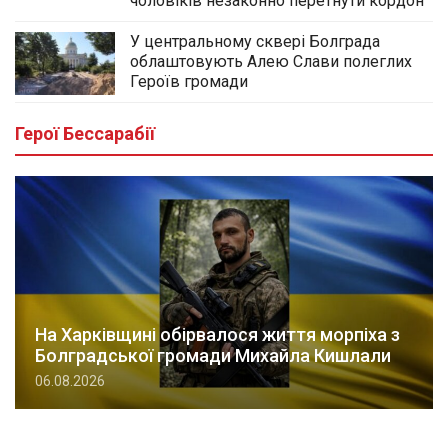
чоловіків незаконно перетнути кордон
У центральному сквері Болграда
облаштовують Алею Слави полеглих
Героїв громади
Герої Бессарабії
На Харківщині обірвалося життя морпіха з
Болградської громади Михайла Кишлали
06.08.2026