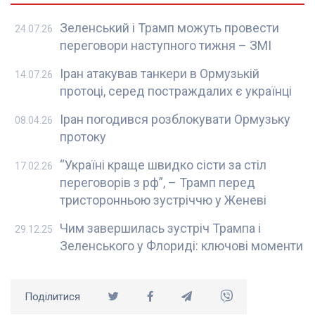
Зеленський і Трамп можуть провести
24.07.26
переговори наступного тижня – ЗМІ
Іран атакував танкери в Ормузькій
14.07.26
протоці, серед постраждалих є українці
Іран погодився розблокувати Ормузьку
08.04.26
протоку
“Україні краще швидко сісти за стіл
17.02.26
переговорів з рф”, – Трамп перед
тристоронньою зустріччю у Женеві
Чим завершилась зустріч Трампа і
29.12.25
Зеленського у Флориді: ключові моменти
Поділитися