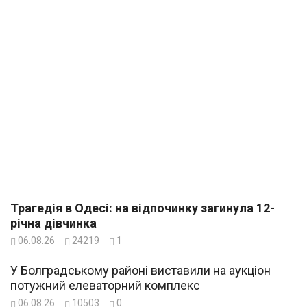
Трагедія в Одесі: на відпочинку загинула 12-
річна дівчинка
06.08.26
24219
1
У Болградському районі виставили на аукціон
потужний елеваторний комплекс
06.08.26
10503
0