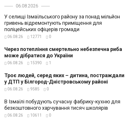
06.08.2026
У селищі Ізмаїльського району за понад мільйон
гривень відремонтують приміщення для
поліцейських офіцерів громади
06.08.26
12771
0
Через потепління смертельно небезпечна риба
може дібратися до України
06.08.26
15390
1
Троє людей, серед яких – дитина, постраждали
у ДТП у Білгород-Дністровському районі
06.08.26
9585
0
В Ізмаїлі побудують сучасну фабрику-кухню для
безкоштовного харчування тисяч школярів
06.08.26
10611
0