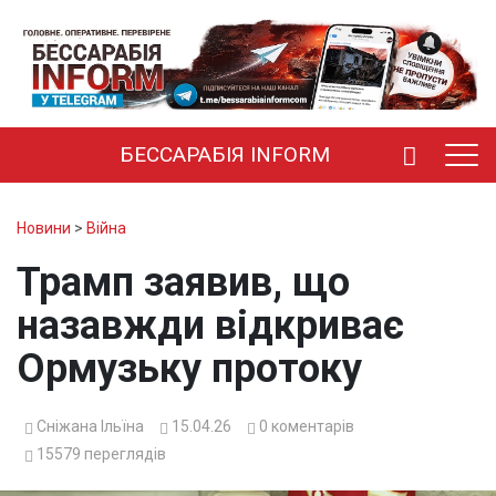
БЕССАРАБІЯ INFORM
Новини
>
Війна
Трамп заявив, що
назавжди відкриває
Ормузьку протоку
Сніжана Ільїна
15.04.26
0
коментарів
15579
переглядів