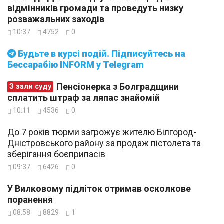
відмінників громади та проведуть низку
розважальних заходів
10:37
4752
0
Будьте в курсі подій. Підписуйтесь на
Бессарабію INFORM у Telegram
Пенсіонерка з Болградщини
З зали суду
сплатить штраф за ляпас знайомій
10:11
4536
0
До 7 років тюрми загрожує жителю Білгород-
Дністровського району за продаж пістолета та
зберігання боєприпасів
09:37
6426
0
У Вилковому підліток отримав осколкове
поранення
08:58
8829
1