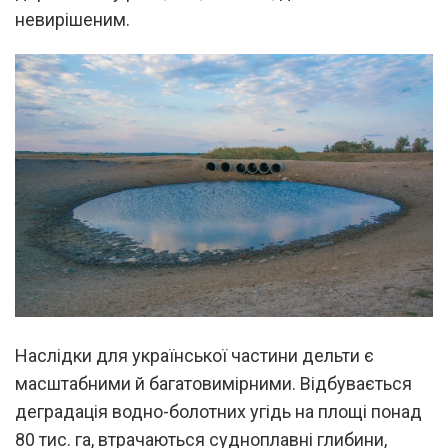
невирішеним.
Наслідки для української частини дельти є
масштабними й багатовимірними. Відбувається
деградація водно-болотних угідь на площі понад
80 тис. га, втрачаються судноплавні глибини,