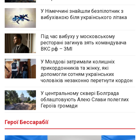
У Німеччині знайшли безпілотник з
вибухівкою біля українського літака
Під час вибуху у московському
ресторані загинув зять командувача
ВКС рф – ЗМІ
У Молдові затримали колишніх
прикордонників та жінку, які
допомогли сотням українських
чоловіків незаконно перетнути кордон
У центральному сквері Болграда
облаштовують Алею Слави полеглих
Героїв громади
Герої Бессарабії