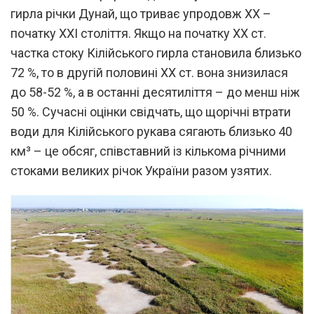
гирла річки Дунай, що триває упродовж ХХ –
початку ХХІ століття. Якщо на початку ХХ ст.
частка стоку Кілійського гирла становила близько
72 %, то в другій половині ХХ ст. вона знизилася
до 58-52 %, а в останні десятиліття – до менш ніж
50 %. Сучасні оцінки свідчать, що щорічні втрати
води для Кілійського рукава сягають близько 40
км³ – це обсяг, співставний із кількома річними
стоками великих річок України разом узятих.