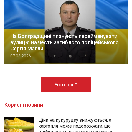
На Болградщині планують перейменувати
вулицю на честь загиблого поліцейського
Сергія Магли
07.08.2026
Усі герої
Корисні новини
Ціни на кукурудзу знижуються, а
картопля може подорожчати: що
відбувається на аграрному ринку