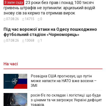
23 роки без прав і понад 100 тисяч
З зали суду
гривень штрафів не зупинили: арцизький водій
знову сів за кермо та отримав вирок
07.08.26
14715
0
Під час ворожої атаки на Одесу пошкоджено
футбольний стадіон «Чорноморець»
07.08.26
13068
1
На часі
Розвідка США прогнозує, що путін
може напасти на НАТО вже восени –
ЗМІ
росія б’є по складах і логістиці: що буде
з цінами та чи загрожує Україні дефіцит
товарів