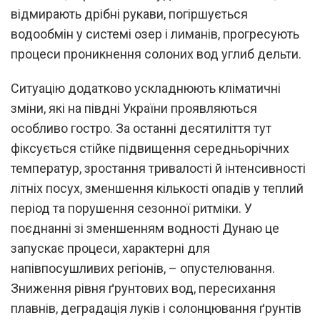
відмирають дрібні рукави, погіршується
водообмін у системі озер і лиманів, прогресують
процеси проникнення солоних вод углиб дельти.
Ситуацію додатково ускладнюють кліматичні
зміни, які на півдні України проявляються
особливо гостро. За останні десятиліття тут
фіксується стійке підвищення середньорічних
температур, зростання тривалості й інтенсивності
літніх посух, зменшення кількості опадів у теплий
період та порушення сезонної ритміки. У
поєднанні зі зменшенням водності Дунаю це
запускає процеси, характерні для
напівпосушливих регіонів, – опустелювання.
Зниження рівня ґрунтових вод, пересихання
плавнів, деградація луків і солонцювання ґрунтів