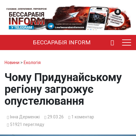
БЕССАРАБІЯ INFORM
Новини
>
Екологія
Чому Придунайському
регіону загрожує
опустелювання
Інна Дерменжі
29.03.26
1
коментар
51921
перегляду