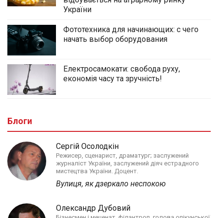
України
Фототехника для начинающих: с чего
начать выбор оборудования
Електросамокати: свобода руху,
економія часу та зручність!
Блоги
Сергій Осолодкін
Режисер, сценарист, драматург; заслужений
журналіст України, заслужений діяч естрадного
мистецтва України. Доцент.
Вулиця, як дзеркало неспокою
Олександр Дубовий
Бізнесмен і меценат, філантроп, голова опікунської