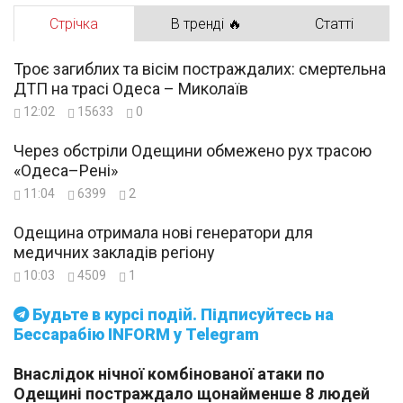
Стрічка
В тренді 🔥
Статті
Троє загиблих та вісім постраждалих: смертельна
ДТП на трасі Одеса – Миколаїв
12:02
15633
0
Через обстріли Одещини обмежено рух трасою
«Одеса–Рені»
11:04
6399
2
Одещина отримала нові генератори для
медичних закладів регіону
10:03
4509
1
Будьте в курсі подій. Підписуйтесь на
Бессарабію INFORM у Telegram
Внаслідок нічної комбінованої атаки по
Одещині постраждало щонайменше 8 людей