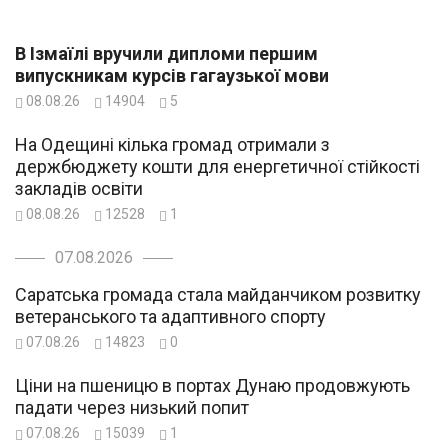
В Ізмаїлі вручили дипломи першим
випускникам курсів гагаузької мови
08.08.26
14904
5
На Одещині кілька громад отримали з
держбюджету кошти для енергетичної стійкості
закладів освіти
08.08.26
12528
1
07.08.2026
Саратська громада стала майданчиком розвитку
ветеранського та адаптивного спорту
07.08.26
14823
0
Ціни на пшеницю в портах Дунаю продовжують
падати через низький попит
07.08.26
15039
1