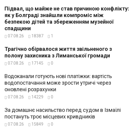
Підвал, що майже не став причиною конфлікту:
як у Болграді знайшли компроміс між
безпекою дітей та збереженням музейної
спадщини
07.08.26
18387
1
Трагічно обірвалося життя звільненого з
полону захисника з Лиманської громади
07.08.26
17145
0
Водоканали готують нові платіжки: вартість
водопостачання може зрости утричі через
оновлені розрахунки
07.08.26
14229
0
За домашнє насильство перед судом в Ізмаїлі
постануть троє місцевих кривдників
07.08.26
15849
0