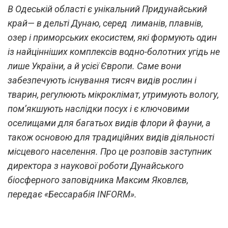
В Одеській області є унікальний Придунайський
край— в дельті Дунаю, серед лиманів, плавнів,
озер і приморських екосистем, які формують один
із найцінніших комплексів водно-болотних угідь не
лише України, а й усієї Європи. Саме вони
забезпечують існування тисяч видів рослин і
тварин, регулюють мікроклімат, утримують вологу,
пом’якшують наслідки посух і є ключовими
оселищами для багатьох видів флори й фауни, а
також основою для традиційних видів діяльності
місцевого населення. Про це розповів заступник
директора з наукової роботи Дунайського
біосферного заповідника Максим Яковлєв,
передає «Бессарабія INFORM».