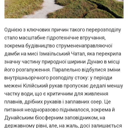
Однією з ключових причин такого перерозподілу
стало масштабне гідротехнічне втручання,
зокрема будівництво струмененаправляючої
дамби на мисі Ізмаїльський Чатал, яка перекрила
значну частину природної ширини Дунаю в місці
його розгалуження. Паралельно відбулися зміни
внутрішньорічного розподілу стоку: у періоди
межені Кілійський рукав пропускає дедалі меншу
частку води, що є критичним для живлення
плавнів, дрібних рукавів і заплавних озер. Це
питання неодноразово піднімалося, зокрема й
Дунайським біосферним заповідником, на
державному рівні, але, на жаль, досі залишається