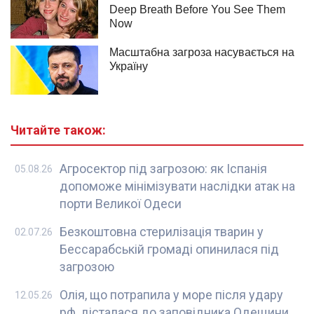
Читайте також:
Агросектор під загрозою: як Іспанія
05.08.26
допоможе мінімізувати наслідки атак на
порти Великої Одеси
Безкоштовна стерилізація тварин у
02.07.26
Бессарабській громаді опинилася під
загрозою
Олія, що потрапила у море після удару
12.05.26
рф, дісталася до заповідника Одещини