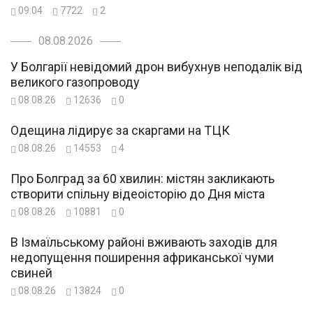
09:04
7722
2
08.08.2026
У Болгарії невідомий дрон вибухнув неподалік від
великого газопроводу
08.08.26
12636
0
Одещина лідирує за скаргами на ТЦК
08.08.26
14553
4
Про Болград за 60 хвилин: містян закликають
створити спільну відеоісторію до Дня міста
08.08.26
10881
0
В Ізмаїльському районі вживають заходів для
недопущення поширення африканської чуми
свиней
08.08.26
13824
0