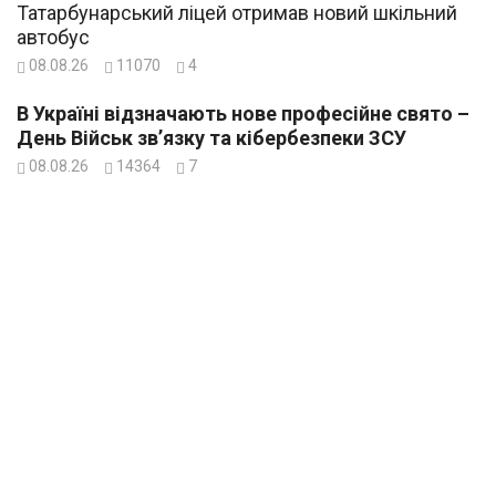
Татарбунарський ліцей отримав новий шкільний
автобус
08.08.26
11070
4
В Україні відзначають нове професійне свято –
День Військ зв’язку та кібербезпеки ЗСУ
08.08.26
14364
7