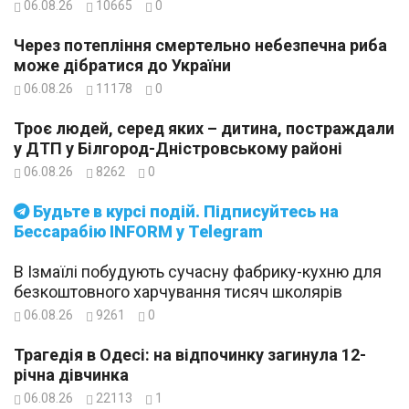
06.08.26
10665
0
Через потепління смертельно небезпечна риба
може дібратися до України
06.08.26
11178
0
Троє людей, серед яких – дитина, постраждали
у ДТП у Білгород-Дністровському районі
06.08.26
8262
0
Будьте в курсі подій. Підписуйтесь на
Бессарабію INFORM у Telegram
В Ізмаїлі побудують сучасну фабрику-кухню для
безкоштовного харчування тисяч школярів
06.08.26
9261
0
Трагедія в Одесі: на відпочинку загинула 12-
річна дівчинка
06.08.26
22113
1