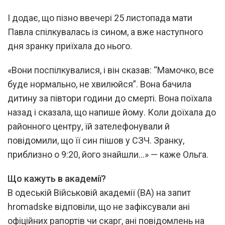
І додає, що пізно ввечері 25 листопада мати
Павла спілкувалась із сином, а вже наступного
дня зранку приїхала до нього.
«Вони поспілкувалися, і він сказав: “Мамочко, все
буде нормально, не хвилюйся”. Вона бачила
дитину за півтори години до смерті. Вона поїхала
назад і сказала, що напише йому. Коли доїхала до
районного центру, їй зателефонували й
повідомили, що її син пішов у СЗЧ. Зранку,
приблизно о 9:20, його знайшли…» — каже Ольга.
Що кажуть в академії?
В одеській Військовій академії (ВА) на запит
hromadske відповіли, що не зафіксували ані
офіційних рапортів чи скарг, ані повідомлень на