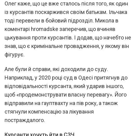
Олег каже, що це вже сталось після того, як один
із курсантів поскаржився своїм батькам. Ільчака
тоді перевели в бойовий підрозділ. Микола в
коментарі hromadske заперечив, що вчиняв
цькування проти курсантів. І додав, що начебто не
знав, що є кримінальне провадження, у якому він
фігурує.
Але були й справи, які доходили до суду.
Наприклад, у 2020 році суд в Одесі притягнув до
відповідальності курсанта, який ударив іншого,
щоб «продемонструвати власну перевагу». Його
відправили на гауптвахту на пів року, а також
стягнули компенсацію за лікування
постраждалого.
Курсанти хочуть йти в СЗЧ