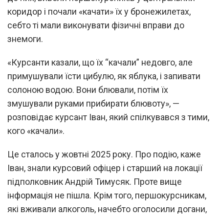
коридор і почали «качати» їх у бронежилетах,
себто ті мали виконувати фізичні вправи до
знемоги.
«Курсанти казали, що їх “качали” недовго, але
примушували їсти цибулю, як яблука, і запивати
солоною водою. Вони блювали, потім їх
змушували руками прибирати блювоту», —
розповідає курсант Іван, який спілкувався з тими,
кого «качали».
Це сталось у жовтні 2025 року. Про подію, каже
Іван, знали курсовий офіцер і старший на локації
підполковник Андрій Тимусяк. Проте вище
інформація не пішла. Крім того, першокурсникам,
які вживали алкоголь, начебто оголосили догани,