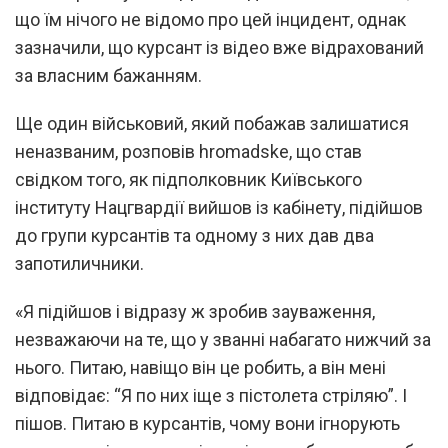
що їм нічого не відомо про цей інцидент, однак
зазначили, що курсант із відео вже відрахований
за власним бажанням.
Ще один військовий, який побажав залишатися
неназваним, розповів hromadske, що став
свідком того, як підполковник Київського
інституту Нацгвардії вийшов із кабінету, підійшов
до групи курсантів та одному з них дав два
запотиличники.
«Я підійшов і відразу ж зробив зауваження,
незважаючи на те, що у званні набагато нижчий за
нього. Питаю, навіщо він це робить, а він мені
відповідає: “Я по них іще з пістолета стріляю”. І
пішов. Питаю в курсантів, чому вони ігнорують