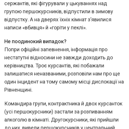
сержантів, які фігурували у цькуваннях над
групою першокурсників, відпустили в зимову
відпустку. А на дверях їхніх кімнат з’явилися
написи «вбивця» й «горіти у пеклі».
Не поодинокий випадок?
Попри офіційні запевнення, інформація про
нестатутні відносини не завжди доходить до
керівництва. Троє курсантів, які побажали
залишатися неназваними, розповіли нам про ще
один інцидент на тому самому місці дислокації на
Рівненщині.
Командира групи, контрактника й двох курсанток
(усі першокурсники) застали за розпиванням
алкоголю в кімнаті. Другокурсники, які прийшли
до них, вивели першокурсників у центральний