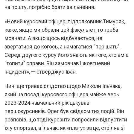
на пошту, потрібно брати звільнення.
«Новий курсовий офіцер, підполковник Тимусяк,
каже, якщо ми обрали цей факультет, то треба
мовчати. А якщо щось відбувається, не
звертатися до когось, а намагатися “порішать”.
Серед другого курсу його знають як того, хто вміє
“топити” справи. Він замовчав і жовтневий
інцидент», — стверджує Іван.
Нині ще триває слідство щодо Миколи Ільчака,
який на посаді курсового офіцера майже весь
2023-2024 навчальний рік цькував
першокурсників. Олег був свідком тих подій. Він
розповів, що тоді курсанти попросили відпустити
їх у спортзал, а Ільчак, як «плату» за це, стріляв зі