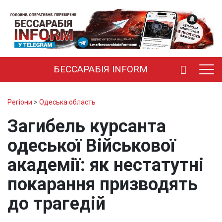
БЕССАРАБІЯ INFORM
Регіони
>
Одеська область
Загибель курсанта
одеської Військової
академії: як нестатутні
покарання призводять
до трагедій