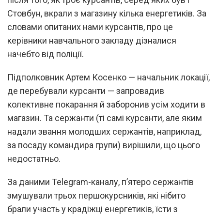
Стовбун, вкрали з магазину кілька енергетиків. За
словами опитаних нами курсантів, про це
керівники навчального закладу дізналися
начебто від поліції.
Підполковник Артем Косенко — начальник локації,
де перебували курсанти — запровадив
колективне покарання й заборонив усім ходити в
магазин. Та сержанти (ті самі курсанти, але яким
надали звання молодших сержантів, наприклад,
за посаду командира групи) вирішили, що цього
недостатньо.
За даними Telegram-каналу, п’ятеро сержантів
змушували трьох першокурсників, які нібито
брали участь у крадіжці енергетиків, їсти з