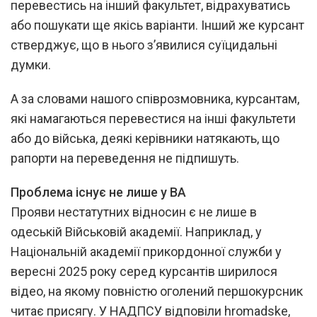
перевестись на інший факультет, відрахуватись
або пошукати ще якісь варіанти. Інший же курсант
стверджує, що в нього зʼявилися суїцидальні
думки.
А за словами нашого співрозмовника, курсантам,
які намагаються перевестися на інші факультети
або до війська, деякі керівники натякають, що
рапорти на переведення не підпишуть.
Проблема існує не лише у ВА
Прояви нестатутних відносин є не лише в
одеській Військовій академії. Наприклад, у
Національній академії прикордонної служби у
вересні 2025 року серед курсантів ширилося
відео, на якому повністю оголений першокурсник
читає присягу. У НАДПСУ відповіли hromadske,