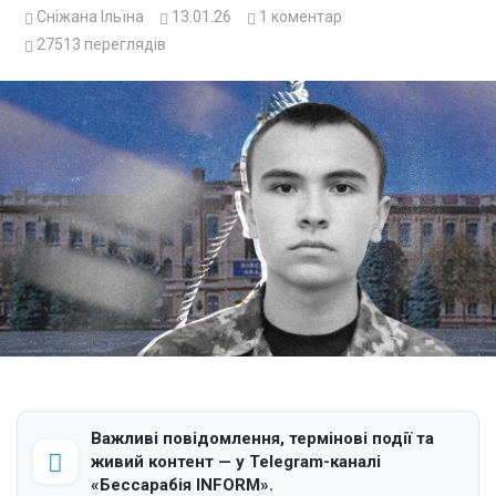
Сніжана Ільїна
13.01.26
1
коментар
27513
переглядів
Важливі повідомлення, термінові події та
живий контент — у Telegram-каналі
«Бессарабія INFORM».