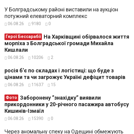
У Болградському районі виставили на аукціон
потужний елеваторний комплекс
06.08.26
9180
0
На Харківщині обірвалося життя
Герої Бессарабії
морпіха з Болградської громади Михайла
Кишлали
06.08.26
10206
2
росія б’є по складах і логістиці: що буде з
цінами та чи загрожує Україні дефіцит товарів
06.08.26
11637
15
Заборонену “знахідку” виявили
Фото
прикордонники у 20-річного пасажира автобусу
Кишинів-Ізмаїл
06.08.26
15390
0
Через аномальну спеку на Одещині обмежують