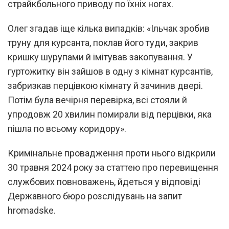
страйкбольного приводу по їхніх ногах.
Олег згадав іще кілька випадків: «Ільчак зробив
труну для курсанта, поклав його туди, закрив
кришку шурупами й імітував закопування. У
гуртожитку він зайшов в одну з кімнат курсантів,
забризкав перцівкою кімнату й зачинив двері.
Потім була вечірня перевірка, всі стояли й
упродовж 20 хвилин помирали від перцівки, яка
пішла по всьому коридору».
Кримінальне провадження проти нього відкрили
30 травня 2024 року за статтею про перевищення
службових повноважень, йдеться у відповіді
Державного бюро розслідувань на запит
hromadske.