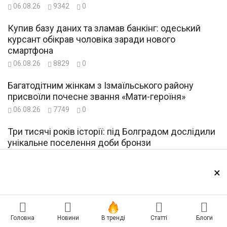
06.08.26
9342
0
Купив базу даних та зламав банкінг: одеський
курсант обікрав чоловіка заради нового
смартфона
06.08.26
8829
0
Багатодітним жінкам з Ізмаїльського району
присвоїли почесне звання «Мати-героїня»
06.08.26
7749
0
Три тисячі років історії: під Болградом дослідили
унікальне поселення доби бронзи
06.08.26
8802
0
×
США повернули Україні повноцінну
розвідпідтримку: це допоможе точніше бити по
цілях рф
06.08.26
7668
0
Головна
Новини
В тренді
Статті
Блоги