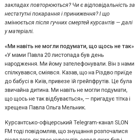
закладах повторюються? Чи є відповідальність за
нестатутні покарання і приниження? І що
змінюється після гучних смертей курсантів — далі
у матеріалі.
«Ми навіть не могли подумати, що щось не так»
«У мами Павла 20 листопада був день
народження. Ми йому зателефонували. Він з нами
спілкувався, сміявся. Казав, що на Різдво приїде
до бабусі в Київ, привезе їй грейпфрутів. Це була
звичайна дитина. Ми навіть не могли подумати,
що щось не так відбувається», — пригадує тітка і
хрещена Павла Ольга Мельник.
Курсантсько-офіцерський Telegram-канал SLON
FM тоді повідомляв, що знущання розпочалися
після того, як троє курсантів, серед яких був і