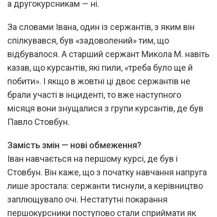
а другокурсникам — ні.
За словами Івана, один із сержантів, з яким він
спілкувався, був «задоволений» тим, що
відбувалося. А старший сержант Микола М. навіть
казав, що курсантів, які пили, «треба було ще й
побити». І якщо в жовтні ці двоє сержантів не
брали участі в інциденті, то вже наступного
місяця вони знущалися з групи курсантів, де був
Павло Стовбун.
Замість змін — нові обмеження?
Іван навчається на першому курсі, де був і
Стовбун. Він каже, що з початку навчання напруга
лише зростала: сержанти тиснули, а керівництво
заплющувало очі. Нестатутні покарання
першокурсники поступово стали сприймати як