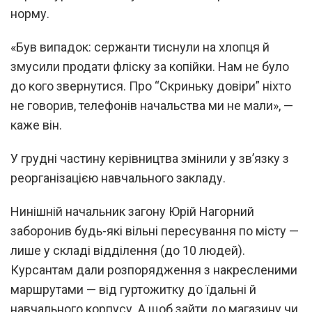
норму.
«Був випадок: сержанти тиснули на хлопця й
змусили продати фліску за копійки. Нам не було
до кого звернутися. Про “Скриньку довіри” ніхто
не говорив, телефонів начальства ми не мали», —
каже він.
У грудні частину керівництва змінили у звʼязку з
реорганізацією навчального закладу.
Нинішній начальник загону Юрій Нагорний
заборонив будь-які вільні пересування по місту —
лише у складі відділення (до 10 людей).
Курсантам дали розпорядження з накресленими
маршрутами — ­­від гуртожитку до їдальні й
навчального корпусу. А щоб зайти до магазину чи