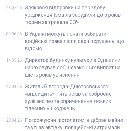
Злякався відправки на передову:
28.07.26
уродженця Ізмаїла засудили до 5 років
тюрми за тривале СЗЧ
В Україні можуть почати забирати
09.06.26
водійські права після серії порушень: що
відомо
Директор будинку культури з Одещини
14.05.26
нараховував собі незаконних виплат на
шість років ув’язнення
Житель Білгорода-Дністровського
27.04.26
«відсидить» п’ять років за озброєне
хуліганство та спричинення тяжких
тілесних ушкоджень
Погрожуючи пістолетом, відібрав майно
23.04.26
та угнав автівку: поліцейські затримали