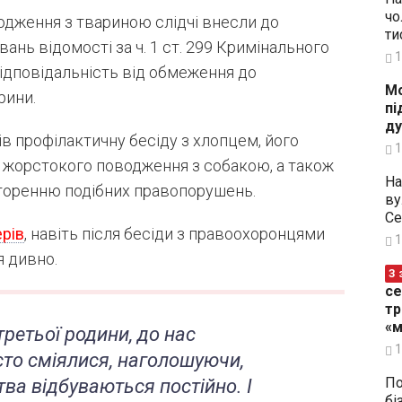
чо
одження з твариною слідчі внесли до
ти
нь відомості за ч. 1 ст. 299 Кримінального
1
відповідальність від обмеження до
Мо
рини.
пі
ду
ів профілактичну бесіду з хлопцем, його
1
ас жорстокого поводження з собакою, а також
На
овторенню подібних правопорушень.
ву
Се
рів
, навіть після бесіди з правоохоронцями
1
я дивно.
З 
се
тр
«м
третьої родини, до нас
1
сто сміялися, наголошуючи,
По
ства відбуваються постійно. І
бі