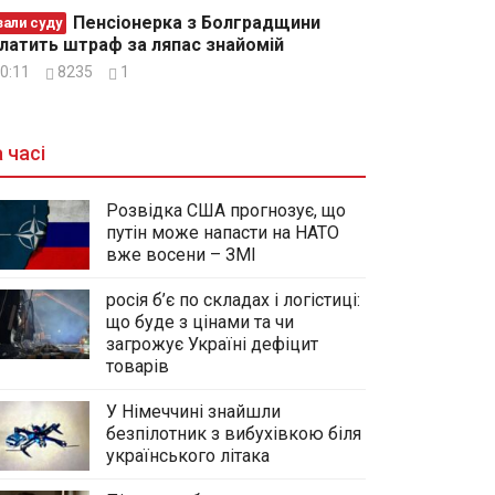
Пенсіонерка з Болградщини
зали суду
латить штраф за ляпас знайомій
0:11
8235
1
 часі
Розвідка США прогнозує, що
путін може напасти на НАТО
вже восени – ЗМІ
росія б’є по складах і логістиці:
що буде з цінами та чи
загрожує Україні дефіцит
товарів
У Німеччині знайшли
безпілотник з вибухівкою біля
українського літака