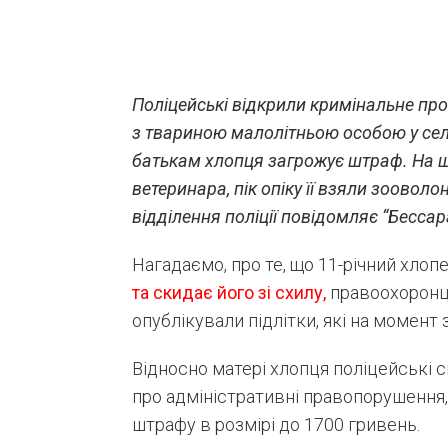
Поліцейські відкрили кримінальне п
з твариною малолітньою особою у селі
батькам хлопця загрожує штраф. На ща
ветеринара, пік опіку її взяли зоовол
відділення поліції повідомляє “Бесса
Нагадаємо, про те, що 11-річний хлоп
та скидає його зі схилу,
правоохоронці
опублікували підлітки, які на момент
Відносно матері хлопця поліцейські ск
про адміністративні правопорушення,
штрафу в розмірі до 1700 гривень.