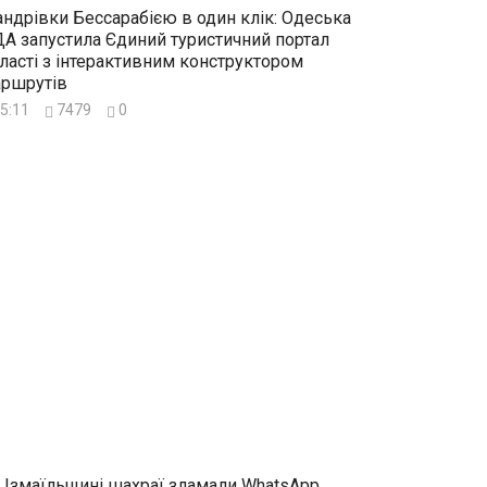
ндрівки Бессарабією в один клік: Одеська
А запустила Єдиний туристичний портал
ласті з інтерактивним конструктором
ршрутів
5:11
7479
0
 Ізмаїльщині шахраї зламали WhatsApp