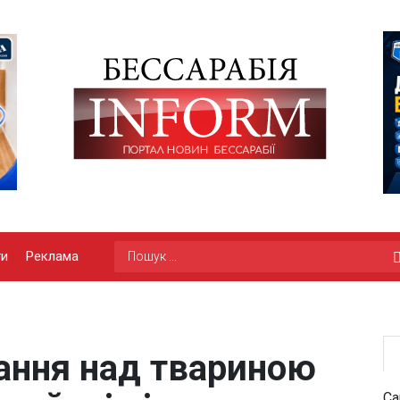
ги
Реклама
ання над твариною
Са