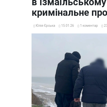
в Ізмаїльському
кримінальне пр
Юлія Єрська
15.01.26
1
коментар
2