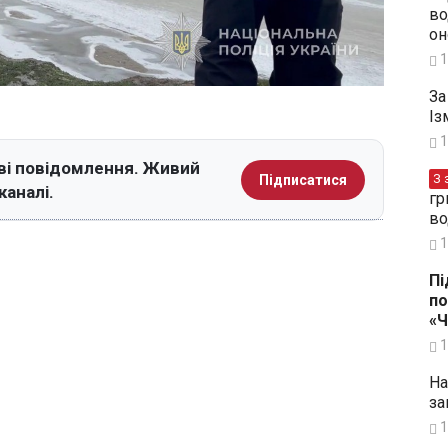
во
он
1
За
Із
1
ві повідомлення. Живий
З 
Підписатися
каналі.
гр
во
1
Пі
по
«
1
На
за
1