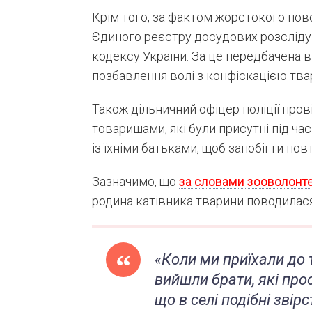
Крім того, за фактом жорстокого пов
Єдиного реєстру досудових розслідува
кодексу України. За це передбачена 
позбавлення волі з конфіскацією тва
Також дільничний офіцер поліції пров
товаришами, які були присутні під ч
із їхніми батьками, щоб запобігти п
Зазначимо, що
за словами зооволонте
родина катівника тварини поводилас
«Коли ми приїхали до 
вийшли брати, які про
що в селі подібні звір