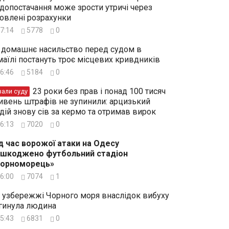
допостачання може зрости утричі через
овлені розрахунки
7:14
5778
0
 домашнє насильство перед судом в
маїлі постануть троє місцевих кривдників
6:46
5184
0
23 роки без прав і понад 100 тисяч
зали суду
ивень штрафів не зупинили: арцизький
дій знову сів за кермо та отримав вирок
6:13
7020
0
д час ворожої атаки на Одесу
шкоджено футбольний стадіон
Чорноморець»
6:00
7074
1
 узбережжі Чорного моря внаслідок вибуху
гинула людина
5:43
6831
0