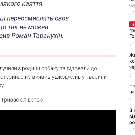
ніякого каяття.
че
1
пці переосмислять своє
Ге
що так не можна
гр
сив Роман Таранухін.
Го
1
Жи
ко
че
учили з родини собаку та відвезли до
1
 ветеринар не виявив ушкоджень у тварини.
у.
Ро
на
 Триває слідство.
1
З 
ві
ро
1