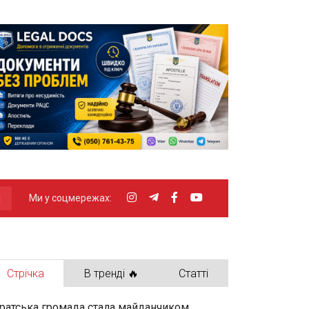
Ми у соцмережах:
Стрічка
В тренді 🔥
Статті
ратська громада стала майданчиком