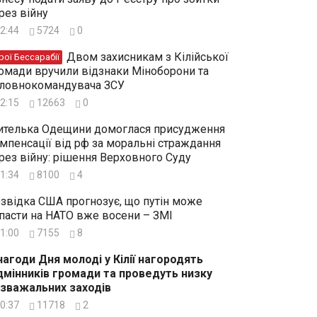
рез війну
2:44
5724
0
Двом захисникам з Кілійської
рої Бессарабії
омади вручили відзнаки Міноборони та
ловнокомандувача ЗСУ
2:15
12663
0
телька Одещини домоглася присудження
мпенсації від рф за моральні страждання
рез війну: рішення Верховного Суду
1:34
8100
4
звідка США прогнозує, що путін може
пасти на НАТО вже восени – ЗМІ
1:00
7155
8
нагоди Дня молоді у Кілії нагородять
дмінників громади та проведуть низку
зважальних заходів
0:37
11718
2