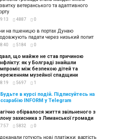
звитку ветеранського та адаптивного
орту
9:13
4887
0
ни на пшеницю в портах Дунаю
одовжують падати через низький попит
8:40
5184
0
двал, що майже не став причиною
нфлікту: як у Болграді знайшли
мпроміс між безпекою дітей та
ереженням музейної спадщини
8:19
5697
1
суйтесь на
ссарабію INFORM у Telegram
агічно обірвалося життя звільненого з
лону захисника з Лиманської громади
7:57
5832
0
доканали готують нові платіжки: вартість