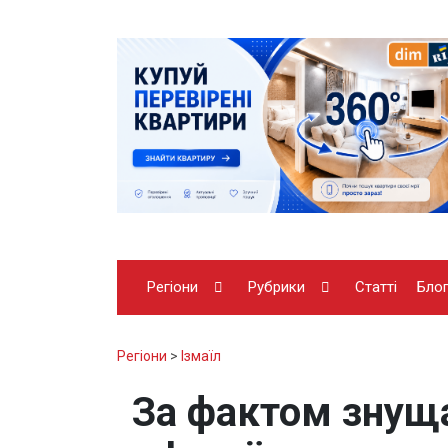
Регіони
Рубрики
Статті
Бло
Регіони
>
Ізмаїл
За фактом знущ