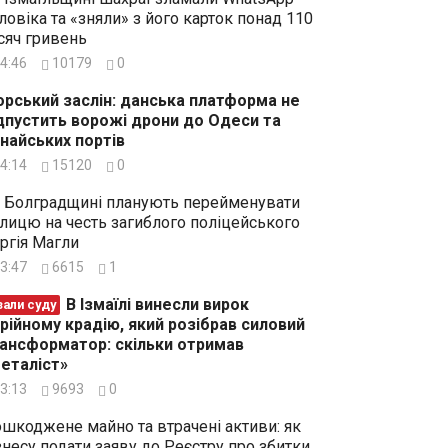
ловіка та «зняли» з його карток понад 110
сяч гривень
4:46
10179
0
рський заслін: данська платформа не
дпустить ворожі дрони до Одеси та
найських портів
4:14
15120
0
 Болградщині планують перейменувати
лицю на честь загиблого поліцейського
ргія Магли
3:47
6615
1
В Ізмаїлі винесли вирок
зали суду
рійному крадію, який розібрав силовий
ансформатор: скільки отримав
еталіст»
3:13
9693
0
шкоджене майно та втрачені активи: як
знесу подати заяву до Реєстру про збитки