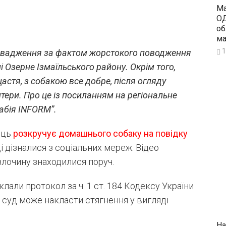
Ма
ОД
об
ма
1
ровадження за фактом жорстокого поводження
 Озерне Ізмаїльського району. Окрім того,
стя, з собакою все добре, після огляду
онтери. Про це із посиланням на регіональне
рабія INFORM”.
ець
розкручує домашнього собаку на повідку
 дізналися з соціальних мереж. Відео
 злочину знаходилися поруч.
лали протокол за ч. 1 ст. 184 Кодексу України
 суд може накласти стягнення у вигляді
На