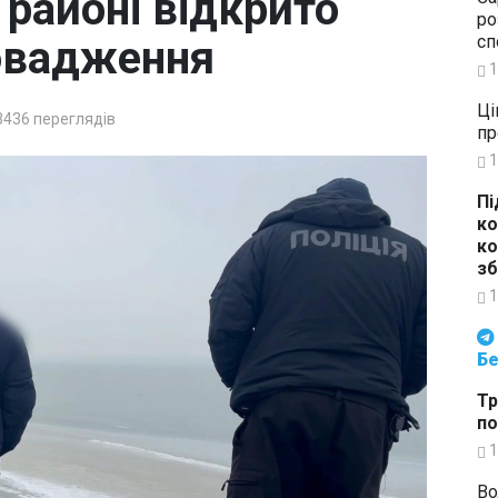
 районі відкрито
ро
сп
овадження
1
Ці
3436
переглядів
пр
1
Пі
ко
ко
зб
1
Будьте в курсі подій. Підпи
Бе
Тр
по
1
Во