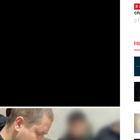
З 
сп
1
На