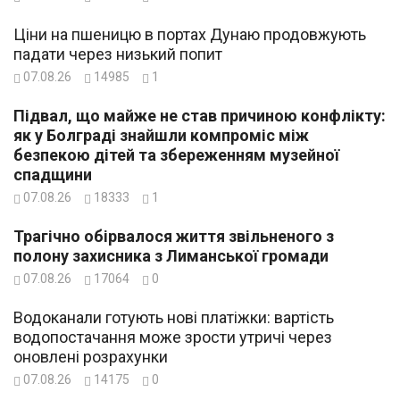
Ціни на пшеницю в портах Дунаю продовжують
падати через низький попит
07.08.26
14985
1
Підвал, що майже не став причиною конфлікту:
як у Болграді знайшли компроміс між
безпекою дітей та збереженням музейної
спадщини
07.08.26
18333
1
Трагічно обірвалося життя звільненого з
полону захисника з Лиманської громади
07.08.26
17064
0
Водоканали готують нові платіжки: вартість
водопостачання може зрости утричі через
оновлені розрахунки
07.08.26
14175
0