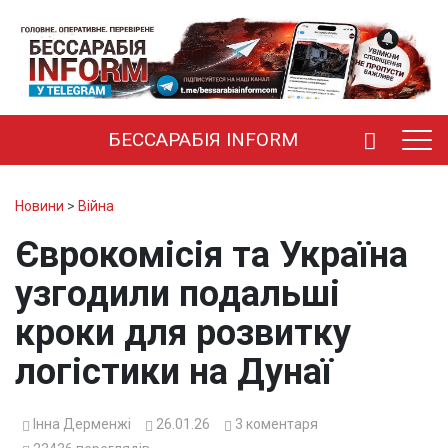
БЕССАРАБІЯ INFORM
Новини
>
Війна
Єврокомісія та Україна
узгодили подальші
кроки для розвитку
логістики на Дунаї
Інна Дерменжі
26.01.26
3
коментаря