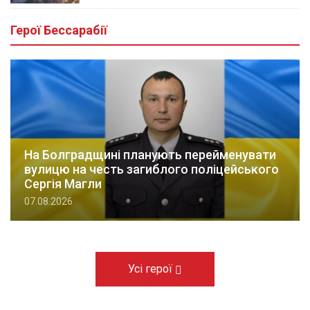
Герої Бессарабії
На Болградщині планують перейменувати
вулицю на честь загиблого поліцейського
Сергія Магли
07.08.2026
Усі герої