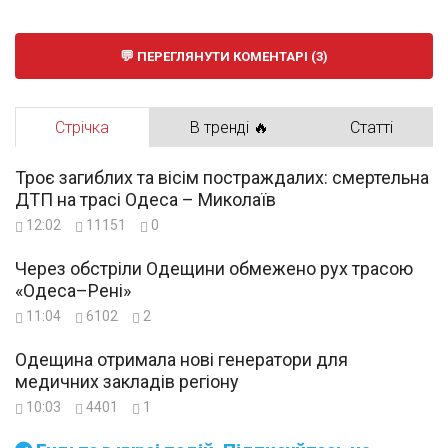
ПЕРЕГЛЯНУТИ КОМЕНТАРІ (3)
Стрічка
В тренді 🔥
Статті
Троє загиблих та вісім постраждалих: смертельна
ДТП на трасі Одеса – Миколаїв
12:02
11151
0
Через обстріли Одещини обмежено рух трасою
«Одеса–Рені»
11:04
6102
2
Одещина отримала нові генератори для
медичних закладів регіону
10:03
4401
1