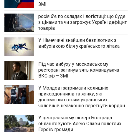
ЗМІ
росія б’є по складах і логістиці: що буде
з цінами та чи загрожує Україні дефіцит
товарів
У Німеччині знайшли безпілотник з
вибухівкою біля українського літака
Під час вибуху у московському
ресторані загинув зять командувача
ВКС рф – ЗМІ
У Молдові затримали колишніх
прикордонників та жінку, які
допомогли сотням українських
чоловіків незаконно перетнути кордон
У центральному сквері Болграда
облаштовують Алею Слави полеглих
Героїв громади