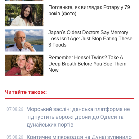
Читайте також:
Морський заслін: данська платформа не
07.08.26
підпустить ворожі дрони до Одеси та
дунайських портів
Критичне мілководдя на Дунаї зупинило
05.08.26