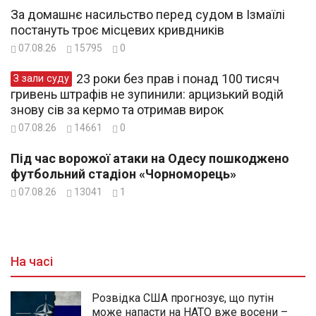
За домашнє насильство перед судом в Ізмаїлі
постануть троє місцевих кривдників
07.08.26
15795
0
23 роки без прав і понад 100 тисяч
З зали суду
гривень штрафів не зупинили: арцизький водій
знову сів за кермо та отримав вирок
07.08.26
14661
0
Під час ворожої атаки на Одесу пошкоджено
футбольний стадіон «Чорноморець»
07.08.26
13041
1
На часі
Розвідка США прогнозує, що путін
може напасти на НАТО вже восени –