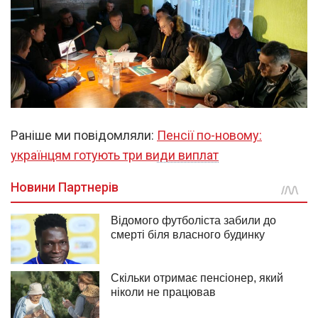
Раніше ми повідомляли:
Пенсії по-новому:
українцям готують три види виплат