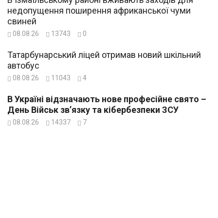
недопущення поширення африканської чуми
свиней
08.08.26
13743
0
Татарбунарський ліцей отримав новий шкільний
автобус
08.08.26
11043
4
В Україні відзначають нове професійне свято –
День Військ зв’язку та кібербезпеки ЗСУ
08.08.26
14337
7