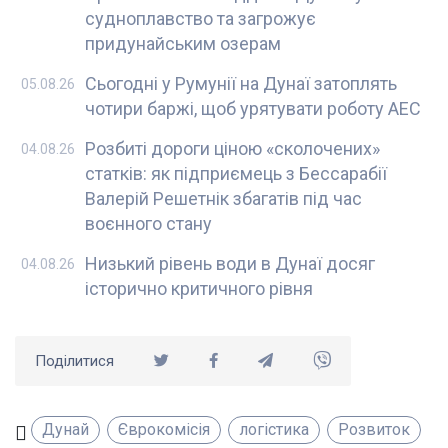
судноплавство та загрожує
придунайським озерам
Сьогодні у Румунії на Дунаї затоплять
05.08.26
чотири баржі, щоб урятувати роботу АЕС
Розбиті дороги ціною «сколочених»
04.08.26
статків: як підприємець з Бессарабії
Валерій Решетнік збагатів під час
воєнного стану
Низький рівень води в Дунаї досяг
04.08.26
історично критичного рівня
Поділитися
Дунай
Єврокомісія
логістика
Розвиток