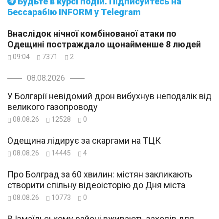
Будьте в курсі подій. Підписуйтесь на
Бессарабію INFORM у Telegram
Внаслідок нічної комбінованої атаки по
Одещині постраждало щонайменше 8 людей
09:04
7371
2
08.08.2026
У Болгарії невідомий дрон вибухнув неподалік від
великого газопроводу
08.08.26
12528
0
Одещина лідирує за скаргами на ТЦК
08.08.26
14445
4
Про Болград за 60 хвилин: містян закликають
створити спільну відеоісторію до Дня міста
08.08.26
10773
0
В Ізмаїльському районі вживають заходів для