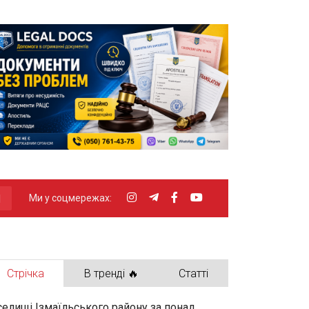
Ми у соцмережах:
Стрічка
В тренді 🔥
Статті
селищі Ізмаїльського району за понад