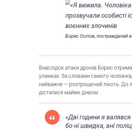
Борис Осіпов, постраждалий в
Внаслідок атаки дронів Борис отримав
уламках. За словами самого чоловіка, 
найважче — розтрощений лікоть. До л
дісталися майже дивом:
«Дві години я валявся 
бо ні швидка, ані поліц