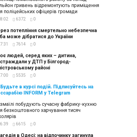
льйон гривень відремонтують приміщення
я поліцейських офіцерів громади
8:02
6372
0
рез потепління смертельно небезпечна
ба може дібратися до України
7:31
7614
0
оє людей, серед яких – дитина,
страждали у ДТП у Білгород-
істровському районі
7:00
5535
0
суйтесь на
ссарабію INFORM у Telegram
Ізмаїлі побудують сучасну фабрику-кухню
я безкоштовного харчування тисяч
олярів
6:39
6615
0
агедія в Одесі: на відпочинку загинула