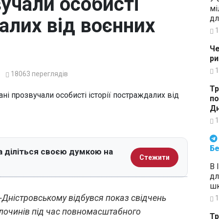
учали особисті
мі
дл
далих від воєнних
1
Че
ри
1
18063
переглядів
Тр
по
Дн
1
Будьте в курсі подій. Підпи
Бе
а діліться своєю думкою на
Стежити
В 
дл
шк
ді-Дністровському відбувся показ свідчень
1
злочинів під час повномасштабного
Тр