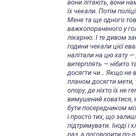
вони літають, вони нам
їх чекали. Потім поліц
Мене та ще одного тов
важкопораненого у гол
лікарню. І те дивом за
години чекали цієї ева
налітали на цю хату —
витерплять — нібито 
досягти чи… Якщо не 
планом досягти мети, 
опору, де ніхто їх не ге
вимушений ховатися, 
бути посередником між
і просто тих, що залиш
підтримувати. Іноді і 
раз, а поговорити по-д