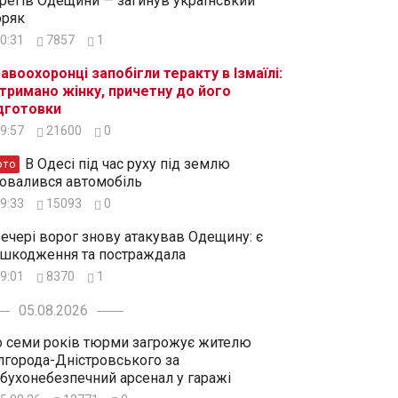
регів Одещини — загинув український
ряк
0:31
7857
1
авоохоронці запобігли теракту в Ізмаїлі:
тримано жінку, причетну до його
дготовки
9:57
21600
0
В Одесі під час руху під землю
ото
овалився автомобіль
9:33
15093
0
ечері ворог знову атакував Одещину: є
шкодження та постраждала
9:01
8370
1
05.08.2026
 семи років тюрми загрожує жителю
лгорода-Дністровського за
бухонебезпечний арсенал у гаражі