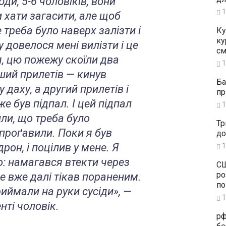
ди, 5-6 чоловіків, вони
1
 хати загасити, але щоб
 треба було наверх залізти і
Ку
ку
 довелося мені вилізти і це
см
, цю пожежу скоїли два
1
ший прилетів — кинув
Ба
у даху, а другий прилетів і
пр
же був підпал. І цей підпал
1
или, що треба було
Тр
 проґавили. Поки я був
до
 дрон, і поцілив у мене. Я
1
но: намагався втекти через
СШ
ро
е вже далі тікав пораненим.
по
риймали на руки сусіди», —
1
нті чоловік.
рф