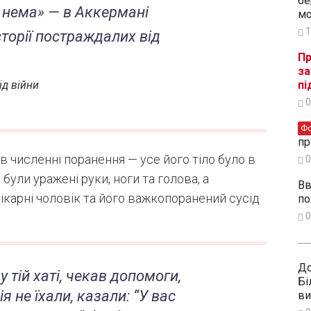
бе
мо
1
Пр
за
пі
ід війни
0
Ф
пр
 численні поранення — усе його тіло було в
0
були уражені руки, ноги та голова, а
Вв
ікарні чоловік та його важкопоранений сусід
по
0
До
у тій хаті, чекав допомоги,
Бі
ія не їхали, казали: “У вас
ви