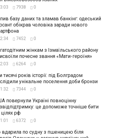
3:03
7938
0
пив базу даних та зламав банкінг: одеський
рсант обікрав чоловіка заради нового
артфона
2:34
7452
0
гатодітним жінкам з Ізмаїльського району
исвоїли почесне звання «Мати-героїня»
2:03
6264
0
и тисячі років історії: під Болградом
слідили унікальне поселення доби бронзи
1:32
7344
0
А повернули Україні повноцінну
звідпідтримку: це допоможе точніше бити
 цілях рф
1:01
6372
0
 вдарила по судну з пшеницею біля