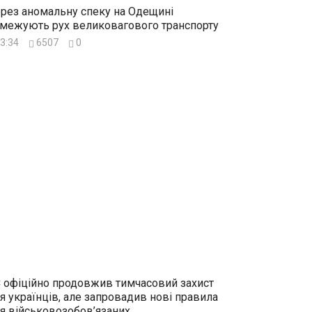
рез аномальну спеку на Одещині
межують рух великовагового транспорту
3:34
6507
0
 офіційно продовжив тимчасовий захист
я українців, але запровадив нові правила
я військовозобов’язаних