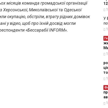
ьох місяців команда громадської організації
12
 з Херсонської, Миколаївської та Одеської
1
или окупацію, обстріли, втрату рідних домівок
У 
ні у відео, щоб про їхній досвід могли
по
1
кореспонденти «Бессарабії INFORM».
Ге
жи
Ми
1
ро
ці
то
1
Ф
пр
ав
1