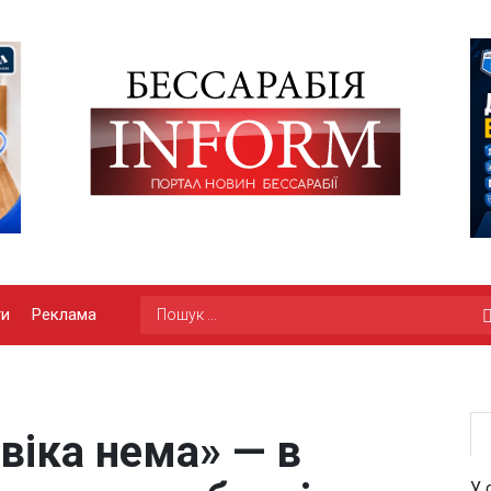
ги
Реклама
віка нема» — в
У 