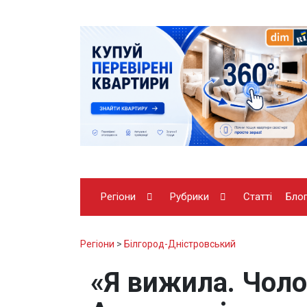
Регіони
Рубрики
Статті
Бло
Регіони
>
Білгород-Дністровський
«Я вижила. Чоло