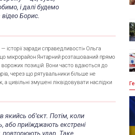
обимо, і далі будемо
а відео Борис.
— історії заради справедливості» Ольга
, що мікрорайон Янтарний розташований прямо
и ворожих позицій. Вони часто вдаються до
рів, через що рятувальники більше не
к, а цивільні змушені ліквідовувати наслідки
Ге
в якийсь об’єкт. Потім, коли
ь, або приїжджають екстрені
, повторюють удар. Таке