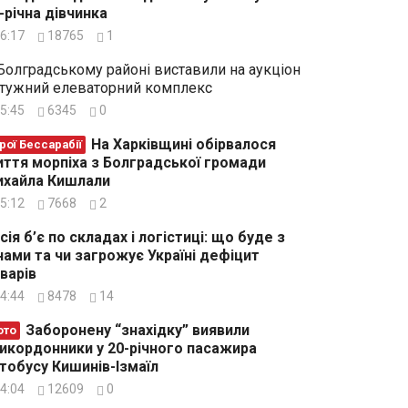
-річна дівчинка
6:17
18765
1
Болградському районі виставили на аукціон
тужний елеваторний комплекс
5:45
6345
0
На Харківщині обірвалося
рої Бессарабії
ття морпіха з Болградської громади
хайла Кишлали
5:12
7668
2
сія б’є по складах і логістиці: що буде з
нами та чи загрожує Україні дефіцит
варів
4:44
8478
14
Заборонену “знахідку” виявили
ото
икордонники у 20-річного пасажира
тобусу Кишинів-Ізмаїл
4:04
12609
0