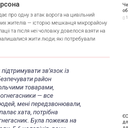
ерсона
Че
об
ає про одну з атак ворога на цивільний
1
них жителів — історію мешканця мікрорайону
ації та після неї чоловіку довелося взяти на
 залишалися жити люди, які потребували
 підтримувати зв’язок із
езпечувати район
ольчими товарами,
вогнегасники — все
людей, мені передзвонювали,
алає хата, потрібна
ЄС
гнегасник. Була пожежа на
дл
дл