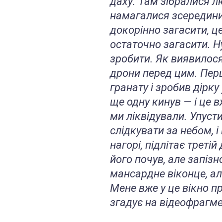
даху. Там зібралися лю
намагалися зсередини
докорінно загасити, це
остаточно загасити. Ну
зробити. Як виявилося
дрони перед цим. Пер
гранату і зробив дірку 
ще одну кинув — і це в
ми ліквідували. Упуст
слідкувати за небом, і
нагорі, підлітає третій
його почув, але запіз
мансардне віконце, ал
Мене вже у це вікно п
згадує на відеофрагме