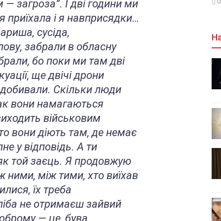
0
 — загроза”. І дві години ми
ія приїхала і я навприсядки…
ариша, сусіда,
На
ову, забрали в обласну
брали, бо поки ми там дві
куації, ще двічі дрони
 добивали. Скільки люди
так вони намагаються
виходить військовим
то вони діють там, де немає
пне у відповідь. А ти
як той заєць. Я продовжую
 ними, між тими, хто виїхав
илися, їх треба
хліба не отримаєш зайвий
оброму — це, бува,