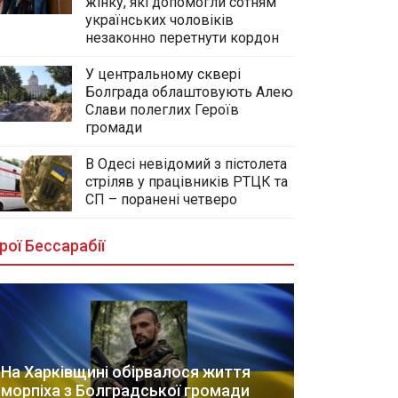
жінку, які допомогли сотням
українських чоловіків
незаконно перетнути кордон
У центральному сквері
Болграда облаштовують Алею
Слави полеглих Героїв
громади
В Одесі невідомий з пістолета
стріляв у працівників РТЦК та
СП – поранені четверо
рої Бессарабії
На Харківщині обірвалося життя
морпіха з Болградської громади