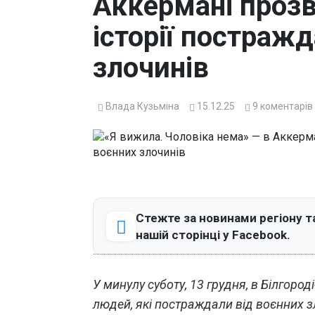
Аккермані прозв
історії постраж
злочинів
Влада Кузьміна
15.12.25
9
коментарів
Стежте за новинами регіону т
нашій сторінці у Facebook.
У минулу суботу, 13 грудня, в Білгоро
людей, які постраждали від воєнних 