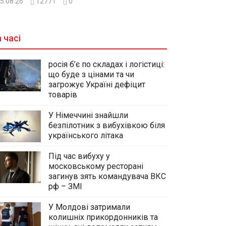
5.08.26
12771
0
 часі
росія б’є по складах і логістиці:
що буде з цінами та чи
загрожує Україні дефіцит
товарів
У Німеччині знайшли
безпілотник з вибухівкою біля
українського літака
Під час вибуху у
московському ресторані
загинув зять командувача ВКС
рф – ЗМІ
У Молдові затримали
колишніх прикордонників та