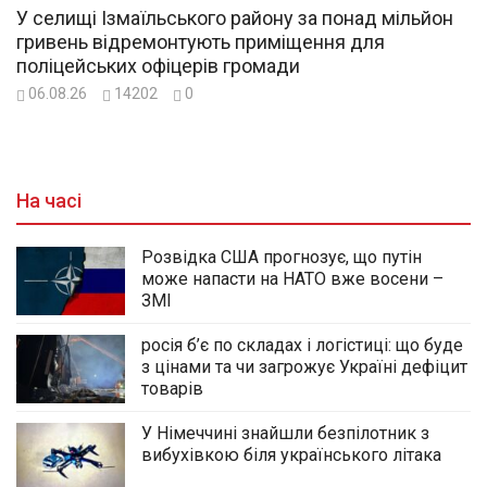
У селищі Ізмаїльського району за понад мільйон
гривень відремонтують приміщення для
поліцейських офіцерів громади
06.08.26
14202
0
На часі
Розвідка США прогнозує, що путін
може напасти на НАТО вже восени –
ЗМІ
росія б’є по складах і логістиці: що буде
з цінами та чи загрожує Україні дефіцит
товарів
У Німеччині знайшли безпілотник з
вибухівкою біля українського літака