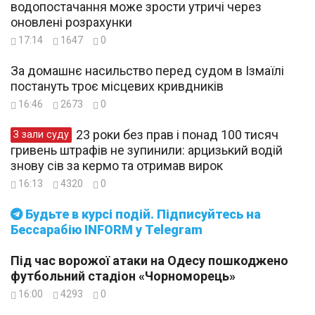
водопостачання може зрости утричі через
оновлені розрахунки
17:14
1647
0
За домашнє насильство перед судом в Ізмаїлі
постануть троє місцевих кривдників
16:46
2673
0
23 роки без прав і понад 100 тисяч
З зали суду
гривень штрафів не зупинили: арцизький водій
знову сів за кермо та отримав вирок
16:13
4320
0
Будьте в курсі подій. Підписуйтесь на
Бессарабію INFORM у Telegram
Під час ворожої атаки на Одесу пошкоджено
футбольний стадіон «Чорноморець»
16:00
4293
0