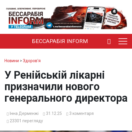
БЕССАРАБІЯ INFORM
Новини
>
Здоров'я
У Ренійській лікарні
призначили нового
генерального директора
Інна Дерменжі
31.12.25
3
коментаря
23301
перегляду