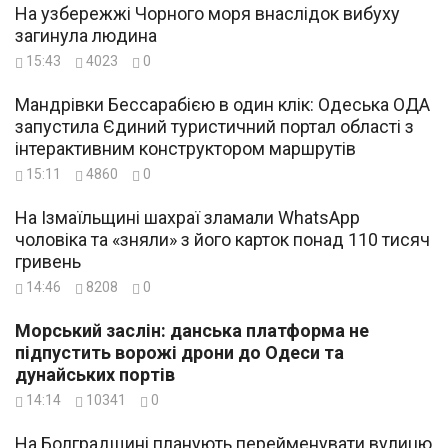
На узбережжі Чорного моря внаслідок вибуху
загинула людина
15:43
4023
0
Мандрівки Бессарабією в один клік: Одеська ОДА
запустила Єдиний туристичний портал області з
інтерактивним конструктором маршрутів
15:11
4860
0
На Ізмаїльщині шахраї зламали WhatsApp
чоловіка та «зняли» з його карток понад 110 тисяч
гривень
14:46
8208
0
Морський заслін: данська платформа не
підпустить ворожі дрони до Одеси та
дунайських портів
14:14
10341
0
На Болградщині планують перейменувати вулицю