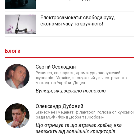
Електросамокати: свобода руху,
економія часу та зручність!
Блоги
Сергій Осолодкін
Режисер, сценарист, драматург; заслужений
журналіст України, заслужений діяч естрадного
мистецтва України. Доцент.
Вулиця, як дзеркало неспокою
Олександр Дубовий
Бізнесмен і меценат, філантроп, голова опікунської
ради МБФ «Фонд Добра та Любові»
Що отримує та що втрачає країна, яка
залежить від зовнішніх кредиторів