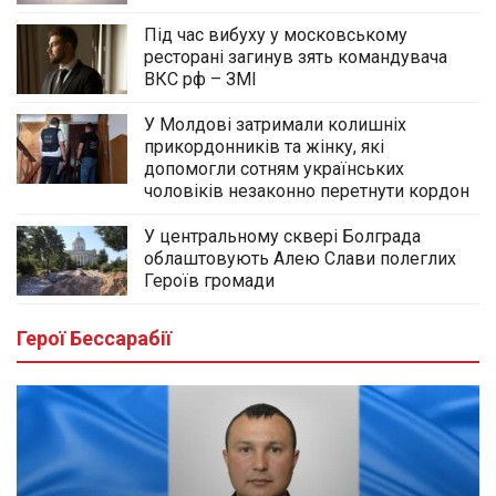
Під час вибуху у московському
ресторані загинув зять командувача
ВКС рф – ЗМІ
У Молдові затримали колишніх
прикордонників та жінку, які
допомогли сотням українських
чоловіків незаконно перетнути кордон
У центральному сквері Болграда
облаштовують Алею Слави полеглих
Героїв громади
Герої Бессарабії