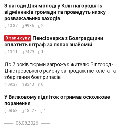
З нагоди Дня молоді у Кілії нагородять
відмінників громади та проведуть низку
розважальних заходів
10:37
9936
2
Пенсіонерка з Болградщини
З зали суду
сплатить штраф за ляпас знайомій
10:11
7479
1
До 7 років тюрми загрожує жителю Білгород-
Дністровського району за продаж пістолета та
зберігання боєприпасів
09:37
8343
0
У Вилковому підліток отримав осколкове
поранення
08:58
13527
4
06.08.2026