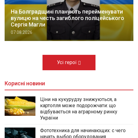
На Болградщині планують перейменувати
вулицю на честь загиблого поліцейського
Сергія Магли
07.08.2026
Усі герої
Корисні новини
Ціни на кукурудзу знижуються, а
картопля може подорожчати: що
відбувається на аграрному ринку
України
Фототехника для начинающих: с чего
начать выбор оборудования