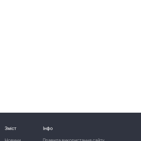
Зміст
Інфо
Новини
Правила використання сайту