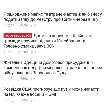
Пошкоджене майно та втрачені активи: як бізнесу
подати заяву до Реєстру про збитки через війну
12:44
4536
0
Двом захисникам з Кілійської
Герої Бессарабії
громади вручили відзнаки Міноборони та
Головнокомандувача ЗСУ
12:15
8289
0
Жителька Одещини домоглася присудження
компенсації від рф за моральні страждання через
війну: рішення Верховного Суду
11:34
6696
4
Розвідка США прогнозує, що путін може напасти
на НАТО вже восени – ЗМІ
11:00
5994
4