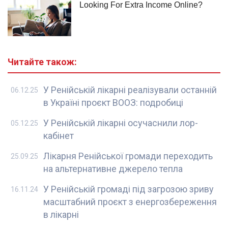
Читайте також:
У Ренійській лікарні реалізували останній
06.12.25
в Україні проєкт ВООЗ: подробиці
У Ренійській лікарні осучаснили лор-
05.12.25
кабінет
Лікарня Ренійської громади переходить
25.09.25
на альтернативне джерело тепла
У Ренійській громаді під загрозою зриву
16.11.24
масштабний проєкт з енергозбереження
в лікарні