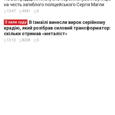
на честь загиблого поліцейського Сергія Магли
13:47
4941
0
В Ізмаїлі винесли вирок серійному
З зали суду
крадію, який розібрав силовий трансформатор:
скільки отримав «металіст»
13:13
8208
0