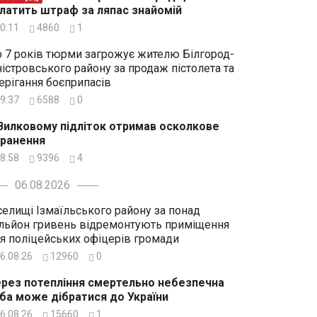
латить штраф за ляпас знайомій
0:11
4860
1
 7 років тюрми загрожує жителю Білгород-
істровського району за продаж пістолета та
ерігання боєприпасів
9:37
6588
0
Вилковому підліток отримав осколкове
ранення
8:58
9396
4
06.08.2026
селищі Ізмаїльського району за понад
льйон гривень відремонтують приміщення
я поліцейських офіцерів громади
6.08.26
12960
0
рез потепління смертельно небезпечна
ба може дібратися до України
6.08.26
15660
1