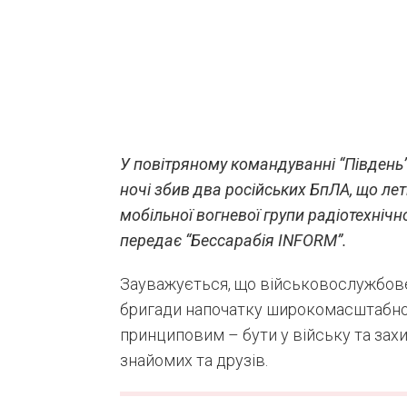
У повітряному командуванні “Південь”
ночі збив два російських БпЛА, що леті
мобільної вогневої групи радіотехнічн
передає “Бессарабія INFORM”.
Зауважується, що військовослужбов
бригади напочатку широкомасштабної 
принциповим – бути у війську та захи
знайомих та друзів.