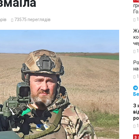
Ізмаїла
гр
Го
1
рів
73575
переглядів
Жи
ко
че
1
Ро
на
1
Будьте в курсі подій. Підпи
Бе
З 
ві
ро
1
З 