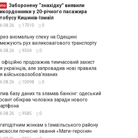
Заборонену “знахідку” виявили
ото
икордонники у 20-річного пасажира
тобусу Кишинів-Ізмаїл
6.08.26
17010
0
рез аномальну спеку на Одещині
межують рух великовагового транспорту
6.08.26
9504
0
 офіційно продовжив тимчасовий захист
я українців, але запровадив нові правила
я військовозобов’язаних
6.08.26
10098
0
пив базу даних та зламав банкінг: одеський
рсант обікрав чоловіка заради нового
артфона
6.08.26
9585
0
гатодітним жінкам з Ізмаїльського району
исвоїли почесне звання «Мати-героїня»