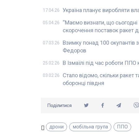
Україна планує виробляти вл
17.04.26
“Маємо визнати, що сьогодні 
05.04.26
скорочення поставок ракет дл
Взимку понад 100 окупантів 
07.03.26
Федоров
В Ізмаїлі під час роботи ППО
25.02.26
Стало відомо, скільки ракет 
03.02.26
оборонці півдня
Поділитися
дрони
мобільна група
ППО