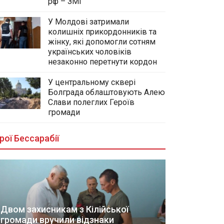
рф – ЗМІ
У Молдові затримали
колишніх прикордонників та
жінку, які допомогли сотням
українських чоловіків
незаконно перетнути кордон
У центральному сквері
Болграда облаштовують Алею
Слави полеглих Героїв
громади
рої Бессарабії
Двом захисникам з Кілійської
громади вручили відзнаки