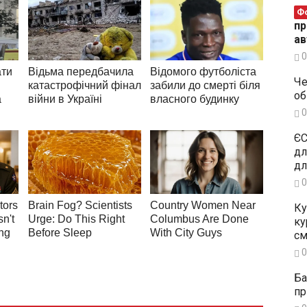
Ф
пр
ав
0
Че
об
0
ЄС
дл
дл
0
Ку
ку
см
0
Ба
пр