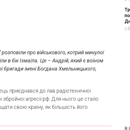
Тр
по
Дн
0
 розповіли про військового, котрий минулої
ли в бік Ізмаїла. Це – Андрій, який є воїном
ої бригади імені
Богдана Хмельницького,
ець приєдна
вся до лав радіотехнічної
збройної агресії рф. Для нього це стало
щати свою країну, як більшість його
В 