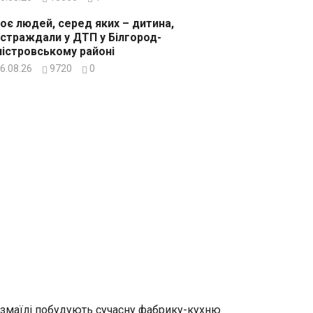
оє людей, серед яких – дитина,
страждали у ДТП у Білгород-
істровському районі
6.08.26
9720
0
Ізмаїлі побудують сучасну фабрику-кухню