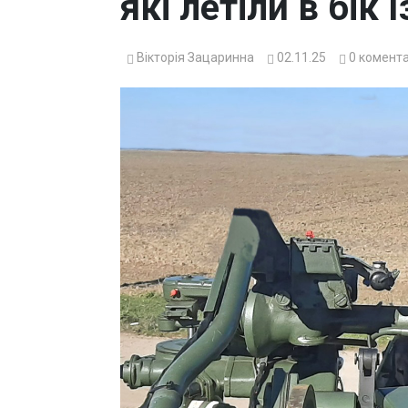
які летіли в бік 
Вікторія Зацаринна
02.11.25
0
комента