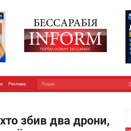
ги
Реклама
хто збив два дрони,
Ге