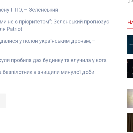
0
асну ППО, – Зеленський
ми не є пріоритетом”: Зеленський прогнозує
На
я Patriot
здалися у полон українським дронам, –
 куля пробила дах будинку та влучила у кота
та безпілотників знищили минулої доби