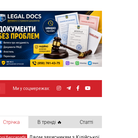
Ми у соцмережах:
Стрічка
В тренді 🔥
Статті
Двом захисникам з Кілійської
рої Бессарабії