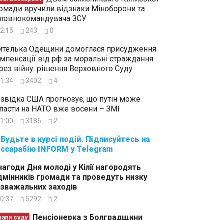
омади вручили відзнаки Міноборони та
ловнокомандувача ЗСУ
2:15
243
0
телька Одещини домоглася присудження
мпенсації від рф за моральні страждання
рез війну: рішення Верховного Суду
1:34
3402
4
звідка США прогнозує, що путін може
пасти на НАТО вже восени – ЗМІ
1:00
3186
2
суйтесь на
ссарабію INFORM у Telegram
нагоди Дня молоді у Кілії нагородять
дмінників громади та проведуть низку
зважальних заходів
0:37
5292
2
Пенсіонерка з Болградщини
зали суду