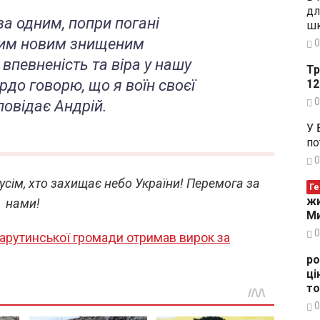
дл
а одним, попри погані
шк
ним новим знищеним
0
впевненість та віра у нашу
Тр
рдо говорю, що я воїн своєї
12
0
повідає Андрій.
У 
по
0
усім, хто захищає небо України! Перемога за
Ге
жи
нами!
Ми
0
рутинської громади отримав вирок за
ро
ці
то
0