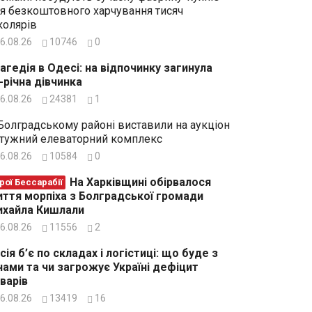
я безкоштовного харчування тисяч
олярів
6.08.26
10746
0
агедія в Одесі: на відпочинку загинула
-річна дівчинка
6.08.26
24381
1
Болградському районі виставили на аукціон
тужний елеваторний комплекс
6.08.26
10584
0
На Харківщині обірвалося
рої Бессарабії
ття морпіха з Болградської громади
хайла Кишлали
6.08.26
11556
2
сія б’є по складах і логістиці: що буде з
нами та чи загрожує Україні дефіцит
варів
6.08.26
13419
16