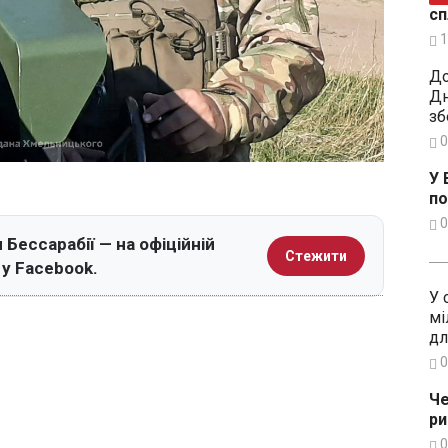
сп
1
До
Дн
зб
0
У 
по
0
 Бессарабії — на офіційній
Стежити
 у Facebook.
У 
мі
дл
0
Че
ри
0