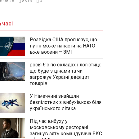
6.08.26
8316
0
 часі
Розвідка США прогнозує, що
путін може напасти на НАТО
вже восени – ЗМІ
росія б’є по складах і логістиці:
що буде з цінами та чи
загрожує Україні дефіцит
товарів
У Німеччині знайшли
безпілотник з вибухівкою біля
українського літака
Під час вибуху у
московському ресторані
загинув зять командувача ВКС