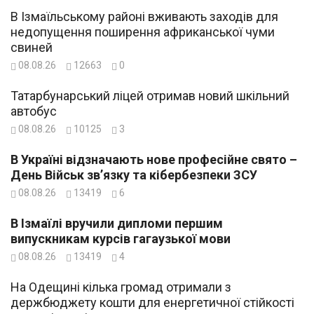
В Ізмаїльському районі вживають заходів для
недопущення поширення африканської чуми
свиней
08.08.26
12663
0
Татарбунарський ліцей отримав новий шкільний
автобус
08.08.26
10125
3
В Україні відзначають нове професійне свято –
День Військ зв’язку та кібербезпеки ЗСУ
08.08.26
13419
6
В Ізмаїлі вручили дипломи першим
випускникам курсів гагаузької мови
08.08.26
13419
4
На Одещині кілька громад отримали з
держбюджету кошти для енергетичної стійкості