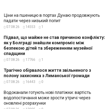
Ціни на пшеницю в портах Дунаю продовжують
падати через низький попит
07.08.26
14553
1
Підвал, що майже не став причиною конфлікту:
як у Болграді знайшли компроміс між
безпекою дітей та збереженням музейної
спадщини
07.08.26
17766
1
Трагічно обірвалося життя звільненого з
полону захисника з Лиманської громади
07.08.26
16443
0
Водоканали готують нові платіжки: вартість
водопостачання може зрости утричі через
оновлені розрахунки