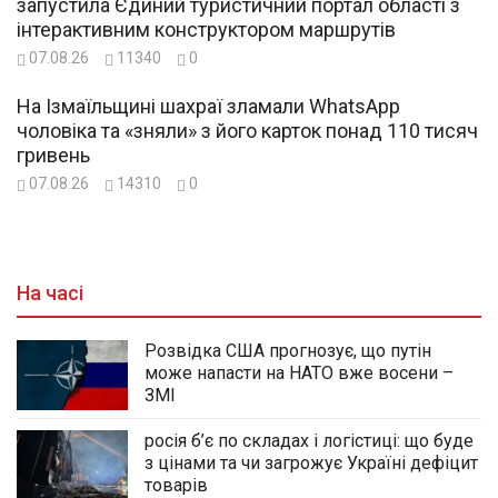
запустила Єдиний туристичний портал області з
інтерактивним конструктором маршрутів
07.08.26
11340
0
На Ізмаїльщині шахраї зламали WhatsApp
чоловіка та «зняли» з його карток понад 110 тисяч
гривень
07.08.26
14310
0
На часі
Розвідка США прогнозує, що путін
може напасти на НАТО вже восени –
ЗМІ
росія б’є по складах і логістиці: що буде
з цінами та чи загрожує Україні дефіцит
товарів