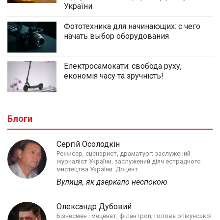
України
Фототехника для начинающих: с чего
начать выбор оборудования
Електросамокати: свобода руху,
економія часу та зручність!
Блоги
Сергій Осолодкін
Режисер, сценарист, драматург; заслужений
журналіст України, заслужений діяч естрадного
мистецтва України. Доцент.
Вулиця, як дзеркало неспокою
Олександр Дубовий
Бізнесмен і меценат, філантроп, голова опікунської