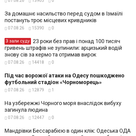
07.08.26
13905
0
За домашнє насильство перед судом в Ізмаїлі
постануть троє місцевих кривдників
07.08.26
15390
0
23 роки без прав і понад 100 тисяч
З зали суду
гривень штрафів не зупинили: арцизький водій
знову сів за кермо та отримав вирок
07.08.26
14418
0
Під час ворожої атаки на Одесу пошкоджено
футбольний стадіон «Чорноморець»
07.08.26
12879
1
На узбережжі Чорного моря внаслідок вибуху
загинула людина
07.08.26
12447
0
Мандрівки Бессарабією в один клік: Одеська ОДА