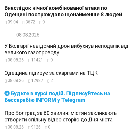
Внаслідок нічної комбінованої атаки по
Одещині постраждало щонайменше 8 людей
09:04
3672
0
08.08.2026
У Болгарії невідомий дрон вибухнув неподалік від
великого газопроводу
08.08.26
11421
0
Одещина лідирує за скаргами на ТЦК
08.08.26
12987
2
Будьте в курсі подій. Підписуйтесь на
Бессарабію INFORM у Telegram
Про Болград за 60 хвилин: містян закликають
створити спільну відеоісторію до Дня міста
08.08.26
9126
0