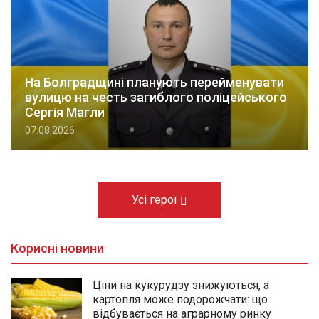
На Болградщині планують перейменувати
вулицю на честь загиблого поліцейського
Сергія Магли
07.08.2026
Усі герої
Корисні новини
Ціни на кукурудзу знижуються, а
картопля може подорожчати: що
відбувається на аграрному ринку