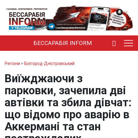
БЕССАРАБІЯ INFORM
Регіони
>
Білгород-Дністровський
Виїжджаючи з
парковки, зачепила дві
автівки та збила дівчат:
що відомо про аварію в
Аккермані та стан