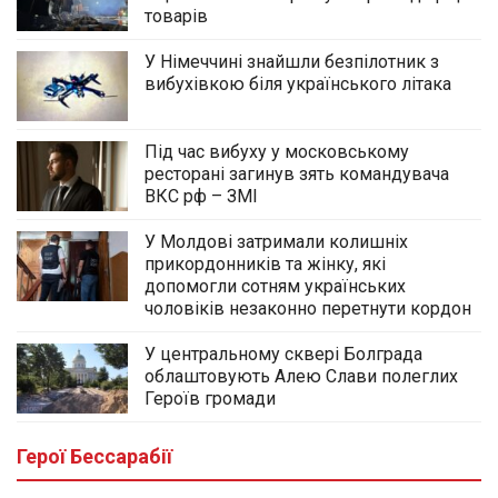
товарів
У Німеччині знайшли безпілотник з
вибухівкою біля українського літака
Під час вибуху у московському
ресторані загинув зять командувача
ВКС рф – ЗМІ
У Молдові затримали колишніх
прикордонників та жінку, які
допомогли сотням українських
чоловіків незаконно перетнути кордон
У центральному сквері Болграда
облаштовують Алею Слави полеглих
Героїв громади
Герої Бессарабії