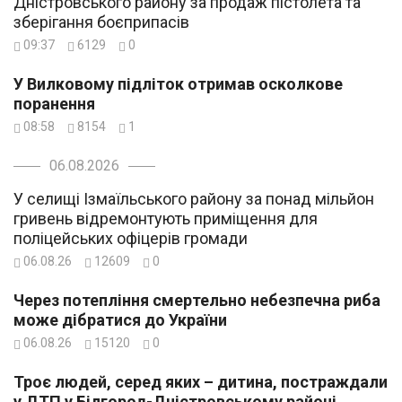
Дністровського району за продаж пістолета та
зберігання боєприпасів
09:37
6129
0
У Вилковому підліток отримав осколкове
поранення
08:58
8154
1
06.08.2026
У селищі Ізмаїльського району за понад мільйон
гривень відремонтують приміщення для
поліцейських офіцерів громади
06.08.26
12609
0
Через потепління смертельно небезпечна риба
може дібратися до України
06.08.26
15120
0
Троє людей, серед яких – дитина, постраждали
у ДТП у Білгород-Дністровському районі