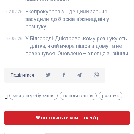
Експрокурора з Одещини заочно
02.07.26
засудили до 8 років вʼязниці, він у
розшуку
У Білгороді-Дністровському розшукують
24.06.26
підлітка, який вчора пішов з дому та не
повернувся. Оновлено – хлопця знайшли
Поділитися
місцеперебування
неповнолітня
розшук
ПЕРЕГЛЯНУТИ КОМЕНТАРІ (1)