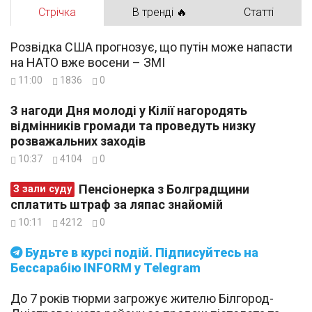
Стрічка
В тренді 🔥
Статті
Розвідка США прогнозує, що путін може напасти
на НАТО вже восени – ЗМІ
11:00
1836
0
З нагоди Дня молоді у Кілії нагородять
відмінників громади та проведуть низку
розважальних заходів
10:37
4104
0
Пенсіонерка з Болградщини
З зали суду
сплатить штраф за ляпас знайомій
10:11
4212
0
Будьте в курсі подій. Підписуйтесь на
Бессарабію INFORM у Telegram
До 7 років тюрми загрожує жителю Білгород-