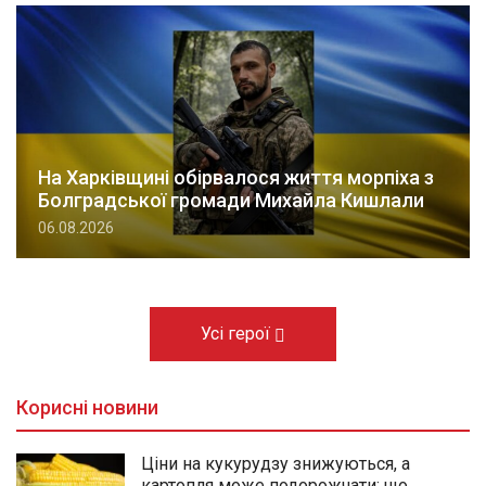
На Харківщині обірвалося життя морпіха з
Болградської громади Михайла Кишлали
06.08.2026
Усі герої
Корисні новини
Ціни на кукурудзу знижуються, а
картопля може подорожчати: що