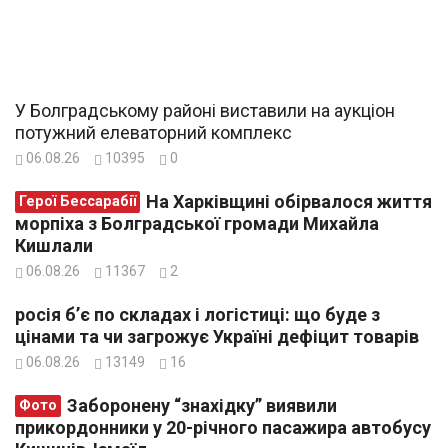
У Болградському районі виставили на аукціон
потужний елеваторний комплекс
06.08.26
10395
0
На Харківщині обірвалося життя
Герої Бессарабії
морпіха з Болградської громади Михайла
Кишлали
06.08.26
11367
2
росія б’є по складах і логістиці: що буде з
цінами та чи загрожує Україні дефіцит товарів
06.08.26
13149
16
Заборонену “знахідку” виявили
Фото
прикордонники у 20-річного пасажира автобусу