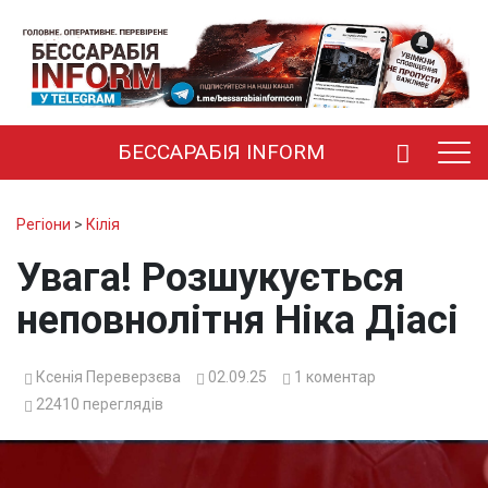
БЕССАРАБІЯ INFORM
Регіони
>
Кілія
Увага! Розшукується
неповнолітня Ніка Діасі
Ксенія Переверзєва
02.09.25
1
коментар
22410
переглядів