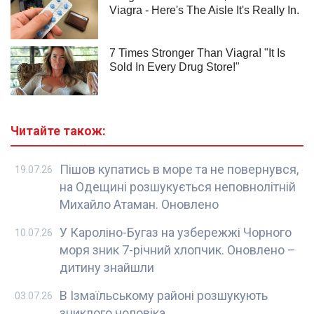
Читайте також:
Пішов купатись в море та не повернувся,
19.07.26
на Одещині розшукується неповнолітній
Михайло Атаман. Оновлено
У Кароліно-Бугаз на узбережжі Чорного
10.07.26
моря зник 7-річний хлопчик. Оновлено –
дитину знайшли
В Ізмаїльському районі розшукують
03.07.26
зниклого чоловіка