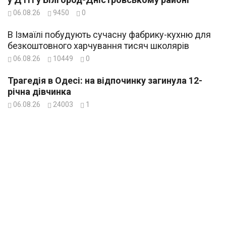
06.08.26
9450
0
В Ізмаїлі побудують сучасну фабрику-кухню для
безкоштовного харчування тисяч школярів
06.08.26
10449
0
Трагедія в Одесі: на відпочинку загинула 12-
річна дівчинка
06.08.26
24003
1