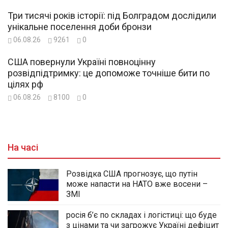
Три тисячі років історії: під Болградом дослідили
унікальне поселення доби бронзи
06.08.26
9261
0
США повернули Україні повноцінну
розвідпідтримку: це допоможе точніше бити по
цілях рф
06.08.26
8100
0
На часі
Розвідка США прогнозує, що путін
може напасти на НАТО вже восени –
ЗМІ
росія б’є по складах і логістиці: що буде
з цінами та чи загрожує Україні дефіцит