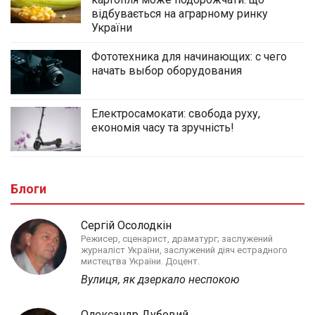
відбувається на аграрному ринку
України
Фототехника для начинающих: с чего
начать выбор оборудования
Електросамокати: свобода руху,
економія часу та зручність!
Блоги
Сергій Осолодкін
Режисер, сценарист, драматург; заслужений
журналіст України, заслужений діяч естрадного
мистецтва України. Доцент.
Вулиця, як дзеркало неспокою
Олександр Дубовий