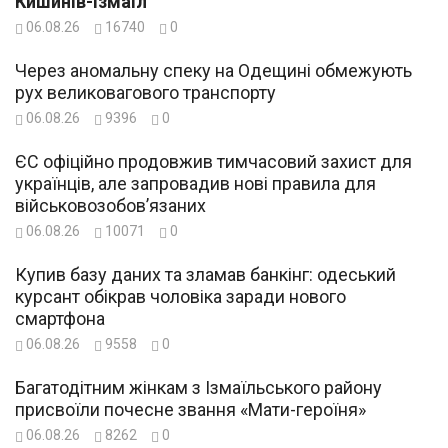
Кишинів-Ізмаїл
06.08.26
16740
0
Через аномальну спеку на Одещині обмежують
рух великовагового транспорту
06.08.26
9396
0
ЄС офіційно продовжив тимчасовий захист для
українців, але запровадив нові правила для
військовозобов’язаних
06.08.26
10071
0
Купив базу даних та зламав банкінг: одеський
курсант обікрав чоловіка заради нового
смартфона
06.08.26
9558
0
Багатодітним жінкам з Ізмаїльського району
присвоїли почесне звання «Мати-героїня»
06.08.26
8262
0