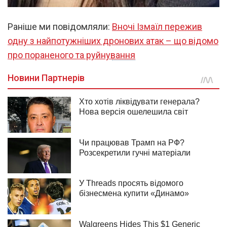
Раніше ми повідомляли:
Вночі Ізмаїл пережив
одну з найпотужніших дронових атак – що відомо
про пораненого та руйнування