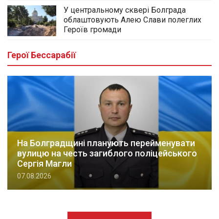
У центральному сквері Болграда
облаштовують Алею Слави полеглих
Героїв громади
Герої Бессарабії
На Болградщині планують перейменувати
вулицю на честь загиблого поліцейського
Сергія Магли
07.08.2026