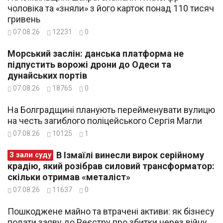
чоловіка та «зняли» з його карток понад 110 тисяч
гривень
07.08.26
12231
0
Морський заслін: данська платформа не
підпустить ворожі дрони до Одеси та
дунайських портів
07.08.26
18765
0
На Болградщині планують перейменувати вулицю
на честь загиблого поліцейського Сергія Магли
07.08.26
10125
1
В Ізмаїлі винесли вирок серійному
З зали суду
крадію, який розібрав силовий трансформатор:
скільки отримав «металіст»
07.08.26
11637
0
Пошкоджене майно та втрачені активи: як бізнесу
подати заяву до Реєстру про збитки через війну