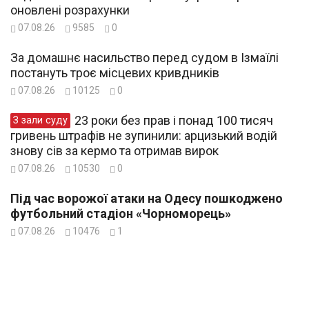
оновлені розрахунки
07.08.26
9585
0
За домашнє насильство перед судом в Ізмаїлі
постануть троє місцевих кривдників
07.08.26
10125
0
23 роки без прав і понад 100 тисяч
З зали суду
гривень штрафів не зупинили: арцизький водій
знову сів за кермо та отримав вирок
07.08.26
10530
0
Під час ворожої атаки на Одесу пошкоджено
футбольний стадіон «Чорноморець»
07.08.26
10476
1