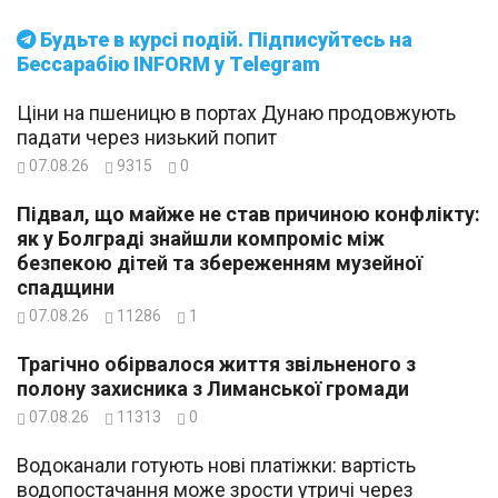
Будьте в курсі подій. Підписуйтесь на
Бессарабію INFORM у Telegram
Ціни на пшеницю в портах Дунаю продовжують
падати через низький попит
07.08.26
9315
0
Підвал, що майже не став причиною конфлікту:
як у Болграді знайшли компроміс між
безпекою дітей та збереженням музейної
спадщини
07.08.26
11286
1
Трагічно обірвалося життя звільненого з
полону захисника з Лиманської громади
07.08.26
11313
0
Водоканали готують нові платіжки: вартість
водопостачання може зрости утричі через