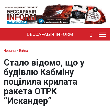
БЕССАРАБІЯ INFORM
Новини
>
Війна
Стало відомо, що у
будівлю Кабміну
поцілила крилата
ракета ОТРК
“Искандер”