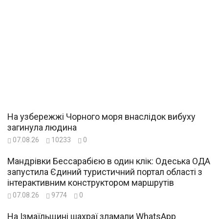
На узбережжі Чорного моря внаслідок вибуху
загинула людина
07.08.26
10233
0
Мандрівки Бессарабією в один клік: Одеська ОДА
запустила Єдиний туристичний портал області з
інтерактивним конструктором маршрутів
07.08.26
9774
0
На Ізмаїльщині шахраї зламали WhatsApp