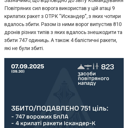
Зазначимо, що відповідно до звіту Командування
Повітряних сил ворога використав у цій атаці 9
крилатих ракет з ОТРК “Искандер”, з яких чотири
вдалось збити. Разом із ними ворог випустив 810
дронів різних типів з яких вдалось знешкодити та
збити 747 одиниць. А також 4 балістичні ракети,
які не були збиті.