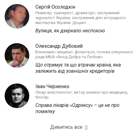
Сергій Осолодкін
Режисер, сценарист, драматург; заслужений
журналіст України, заслужений діяч естрадного
мистецтва України. Доцент.
Вулиця, як дзеркало неспокою
Олександр Дубовий
Бізнесмен і меценат, філантроп, голова опікунської
ради МБФ «Фонд Добра та Любові»
Що отримує та що втрачає країна, яка
залежить від зовнішніх кредиторів
Іван Черненко
Лікар-анестезіолог, автор книжок про медицину,
блогер.
Справа лікарів «Одрексу» – це не про
помилку
Дивитись все