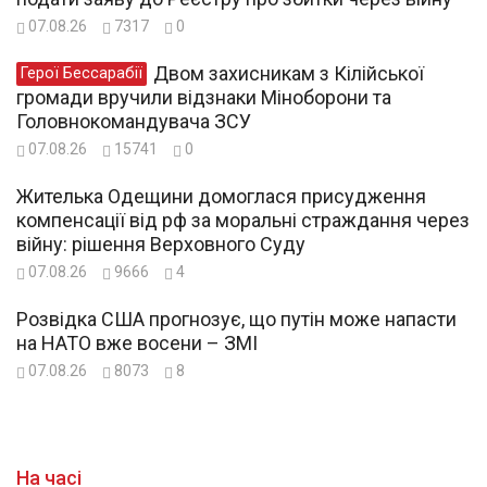
07.08.26
7317
0
Двом захисникам з Кілійської
Герої Бессарабії
громади вручили відзнаки Міноборони та
Головнокомандувача ЗСУ
07.08.26
15741
0
Жителька Одещини домоглася присудження
компенсації від рф за моральні страждання через
війну: рішення Верховного Суду
07.08.26
9666
4
Розвідка США прогнозує, що путін може напасти
на НАТО вже восени – ЗМІ
07.08.26
8073
8
На часі