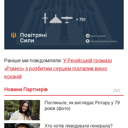
Раніше ми повідомляли:
У Ренійській громаді
«Ромео» з розбитим серцем підпалив вікно
коханій