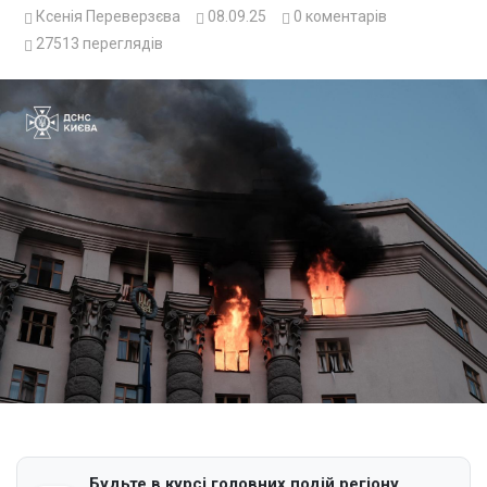
Ксенія Переверзєва
08.09.25
0
коментарів
27513
переглядів
Будьте в курсі головних подій регіону.