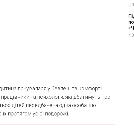
0
Пі
по
«
0
дитина почувалася у безпеці та комфорті.
 працівники та психологи, які дбатимуть про
ятьох дітей передбачена одна особа, що
їх протягом усієї подорожі.