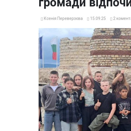
громади відпочи
Ксенія Переверзєва
15.09.25
2
комент