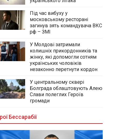
українського літака
Під час вибуху у
московському ресторані
загинув зять командувача ВКС
рф – ЗМІ
У Молдові затримали
колишніх прикордонників та
жінку, які допомогли сотням
українських чоловіків
незаконно перетнути кордон
У центральному сквері
Болграда облаштовують Алею
Слави полеглих Героїв
громади
рої Бессарабії