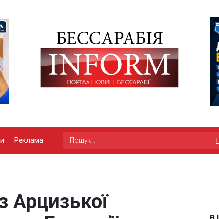
ги
Реклама
 з Арцизької
В 