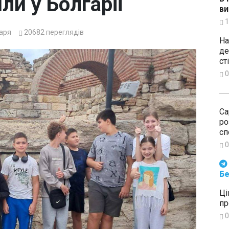
ли у Болгарії
ви
1
аря
20682
переглядів
На
де
ст
0
Са
ро
сп
0
Будьте в курсі подій. Підпи
Бе
Ці
пр
0