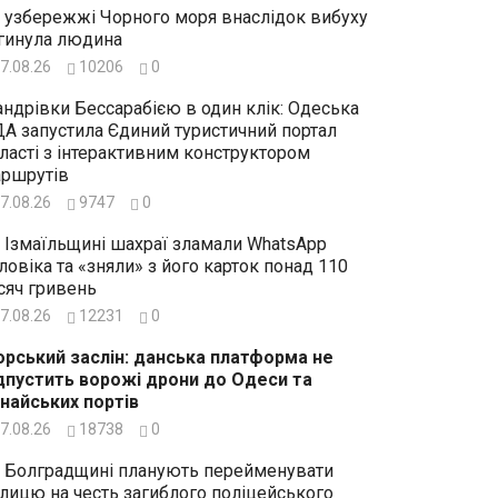
 узбережжі Чорного моря внаслідок вибуху
гинула людина
7.08.26
10206
0
ндрівки Бессарабією в один клік: Одеська
А запустила Єдиний туристичний портал
ласті з інтерактивним конструктором
ршрутів
7.08.26
9747
0
 Ізмаїльщині шахраї зламали WhatsApp
ловіка та «зняли» з його карток понад 110
сяч гривень
7.08.26
12231
0
рський заслін: данська платформа не
дпустить ворожі дрони до Одеси та
найських портів
7.08.26
18738
0
 Болградщині планують перейменувати
лицю на честь загиблого поліцейського