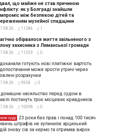
двал, що майже не став причиною
нфлікту: як у Болграді знайшли
мпроміс між безпекою дітей та
ереженням музейної спадщини
7.08.26
11286
1
агічно обірвалося життя звільненого з
лону захисника з Лиманської громади
7.08.26
11259
0
доканали готують нові платіжки: вартість
допостачання може зрости утричі через
овлені розрахунки
7.08.26
9558
0
 домашнє насильство перед судом в
маїлі постануть троє місцевих кривдників
7.08.26
10098
0
23 роки без прав і понад 100 тисяч
зали суду
ивень штрафів не зупинили: арцизький
дій знову сів за кермо та отримав вирок