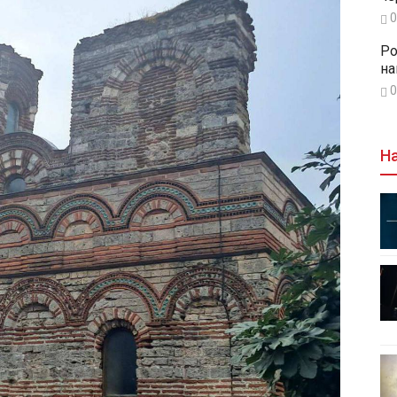
0
Ро
на
0
На