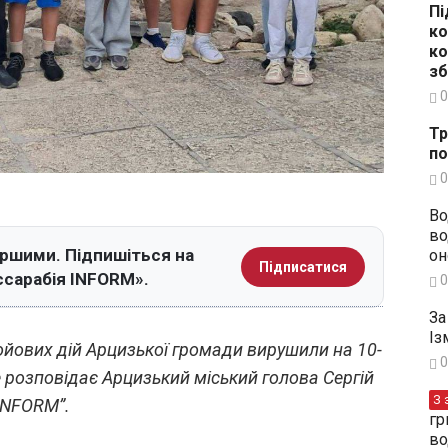
Пі
ко
ко
зб
0
Тр
по
0
Во
во
ершими. Підпишіться на
он
Підписатися
ссарабія INFORM».
0
За
Із
бойових дій Арцизької громади вирушили на 10-
0
е розповідає Арцизький міський голова Сергій
З 
INFORM”.
гр
во