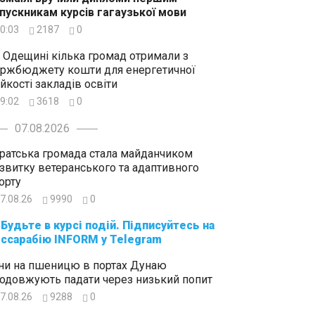
пускникам курсів гагаузької мови
0:03
2187
0
 Одещині кілька громад отримали з
ржбюджету кошти для енергетичної
ійкості закладів освіти
9:02
3618
0
07.08.2026
ратська громада стала майданчиком
звитку ветеранського та адаптивного
орту
7.08.26
9990
0
суйтесь на
ссарабію INFORM у Telegram
ни на пшеницю в портах Дунаю
одовжують падати через низький попит
7.08.26
9288
0