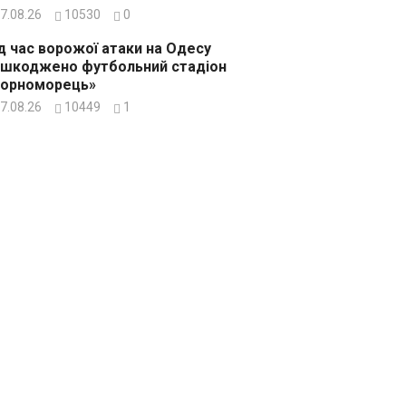
7.08.26
10530
0
д час ворожої атаки на Одесу
шкоджено футбольний стадіон
Чорноморець»
7.08.26
10449
1