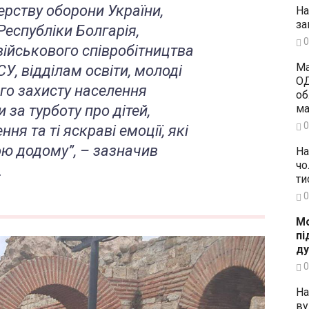
ерству оборони України,
На
за
Республіки Болгарія,
0
військового співробітництва
Ма
У, відділам освіти, молоді
ОД
ого захисту населення
об
 за турботу про дітей,
ма
0
я та ті яскраві емоції, які
ою додому”, – зазначив
На
чо
.
ти
0
Мо
пі
ду
0
На
ву