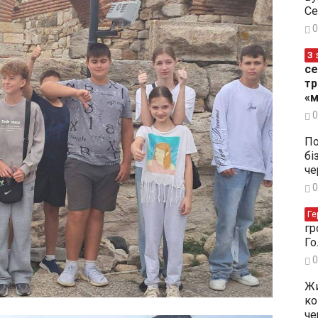
Се
0
З 
се
тр
«м
0
По
бі
че
0
Ге
гр
Го
0
Жи
ко
че