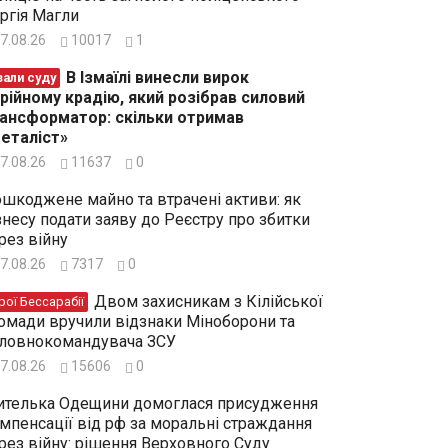
ргія Магли
7.08.26
10017
1
В Ізмаїлі винесли вирок
зали суду
рійному крадію, який розібрав силовий
ансформатор: скільки отримав
еталіст»
7.08.26
11637
0
шкоджене майно та втрачені активи: як
знесу подати заяву до Реєстру про збитки
рез війну
7.08.26
7317
0
Двом захисникам з Кілійської
рої Бессарабії
омади вручили відзнаки Міноборони та
ловнокомандувача ЗСУ
7.08.26
15606
0
телька Одещини домоглася присудження
мпенсації від рф за моральні страждання
рез війну: рішення Верховного Суду