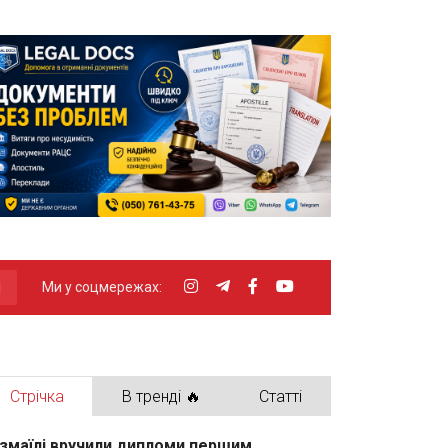
Ми у соцмережах:
Стрічка
В тренді 🔥
Статті
Ізмаїлі вручили дипломи першим