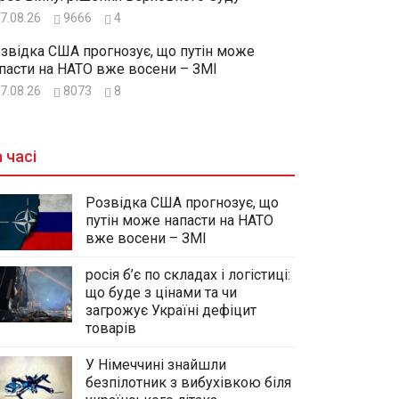
7.08.26
9666
4
звідка США прогнозує, що путін може
пасти на НАТО вже восени – ЗМІ
7.08.26
8073
8
 часі
Розвідка США прогнозує, що
путін може напасти на НАТО
вже восени – ЗМІ
росія б’є по складах і логістиці:
що буде з цінами та чи
загрожує Україні дефіцит
товарів
У Німеччині знайшли
безпілотник з вибухівкою біля