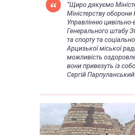
“Щиро дякуємо Мініст
Міністерству оборони 
Управлінню цивільно-
Генерального штабу ЗС
та спорту та соціальн
Арцизької міської ради
можливість оздоровленн
вони привезуть із соб
Сергій Парпуланський