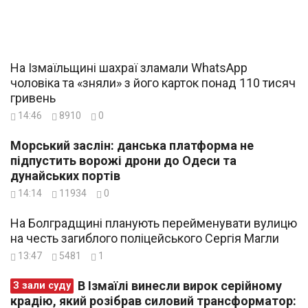
На Ізмаїльщині шахраї зламали WhatsApp
чоловіка та «зняли» з його карток понад 110 тисяч
гривень
14:46
8910
0
Морський заслін: данська платформа не
підпустить ворожі дрони до Одеси та
дунайських портів
14:14
11934
0
На Болградщині планують перейменувати вулицю
на честь загиблого поліцейського Сергія Магли
13:47
5481
1
В Ізмаїлі винесли вирок серійному
З зали суду
крадію, який розібрав силовий трансформатор: