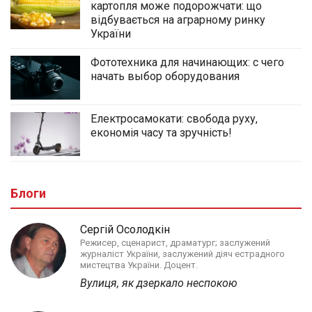
картопля може подорожчати: що
відбувається на аграрному ринку
України
Фототехника для начинающих: с чего
начать выбор оборудования
Електросамокати: свобода руху,
економія часу та зручність!
Блоги
Сергій Осолодкін
Режисер, сценарист, драматург; заслужений
журналіст України, заслужений діяч естрадного
мистецтва України. Доцент.
Вулиця, як дзеркало неспокою