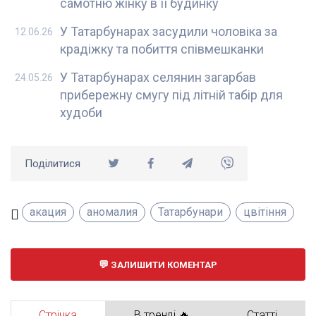
самотню жінку в її будинку
У Татарбунарах засудили чоловіка за
12.06.26
крадіжку та побиття співмешканки
У Татарбунарах селянин загарбав
24.05.26
прибережну смугу під літній табір для
худоби
Поділитися
акация
аномалия
Татарбунари
цвітіння
ЗАЛИШИТИ КОМЕНТАР
Стрічка
В тренді 🔥
Статті