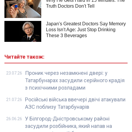
Читайте також:
Проник через незамкнені двері: у
23.07.26
Татарбунарах засудили серійного крадія
з психічними розладами
Російські війська ввечері двічі атакували
21.07.26
АЗС поблизу Татарбунарів
У Білгород-Дністровському районі
26.06.26
засудили розбійника, який напав на