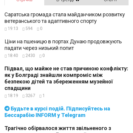
Саратська громада стала майданчиком розвитку
ветеранського та адаптивного спорту
19:13
594
0
Ціни на пшеницю в портах Дунаю продовжують
падати через низький попит
18:40
2430
0
Підвал, що майже не став причиною конфлікту:
як у Болграді знайшли компроміс між
безпекою дітей та збереженням музейної
спадщини
18:19
3267
1
Будьте в курсі подій. Підписуйтесь на
Бессарабію INFORM у Telegram
Трагічно обірвалося життя звільненого з