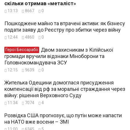
скільки отримав «металіст»
13:13
8667
0
Пошкоджене майно та втрачені активи: як бізнесу
подати заяву до Реєстру про збитки через війну
12:44
4860
0
Двом захисникам з Кілійської
Герої Бессарабії
громади вручили відзнаки Міноборони та
Головнокомандувача ЗСУ
12:15
9639
0
Жителька Одещини домоглася присудження
компенсації від рф за моральні страждання через
війну: рішення Верховного Суду
11:34
7074
4
Розвідка США прогнозує, що путін може напасти
на НАТО вже восени – ЗМІ
11:00
6345
5