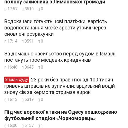
полону захисника з Лиманської громади
17:57
3510
0
Водоканали готують нові платіжки: вартість
водопостачання може зрости утричі через
оновлені розрахунки
17:14
3591
0
За домашнє насильство перед судом в Ізмаїлі
постануть троє місцевих кривдників
16:46
3645
0
23 роки без прав і понад 100 тисяч
З зали суду
гривень штрафів не зупинили: арцизький водій
знову сів за кермо та отримав вирок
16:13
5319
0
Під час ворожої атаки на Одесу пошкоджено
футбольний стадіон «Чорноморець»
16:00
5157
1