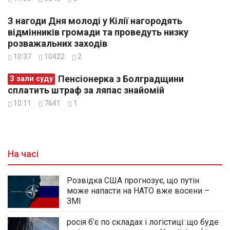
З нагоди Дня молоді у Кілії нагородять
відмінників громади та проведуть низку
розважальних заходів
10:37
10422
2
Пенсіонерка з Болградщини
З зали суду
сплатить штраф за ляпас знайомій
10:11
7641
1
На часі
Розвідка США прогнозує, що путін
може напасти на НАТО вже восени –
ЗМІ
росія б’є по складах і логістиці: що буде