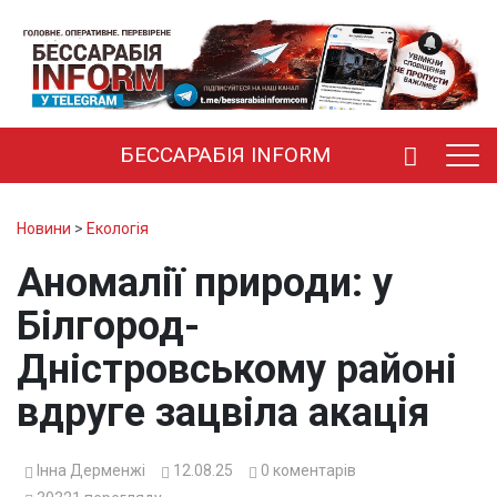
БЕССАРАБІЯ INFORM
Новини
>
Екологія
Аномалії природи: у
Білгород-
Дністровському районі
вдруге зацвіла акація
Інна Дерменжі
12.08.25
0
коментарів