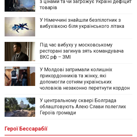
з цінами та чи загрожує Україні дефіцит
товарів
У Німеччині знайшли безпілотник з
вибухівкою біля українського літака
Під час вибуху у московському
ресторані загинув зять командувача
ВКС рф – ЗМІ
У Молдові затримали колишніх
прикордонників та жінку, які
допомогли сотням українських
чоловіків незаконно перетнути кордон
У центральному сквері Болграда
облаштовують Алею Слави полеглих
Героїв громади
Герої Бессарабії