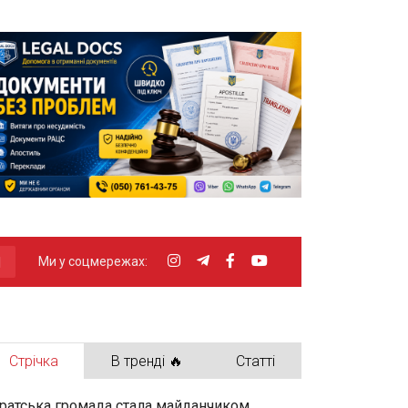
Ми у соцмережах:
Стрічка
В тренді 🔥
Статті
ратська громада стала майданчиком