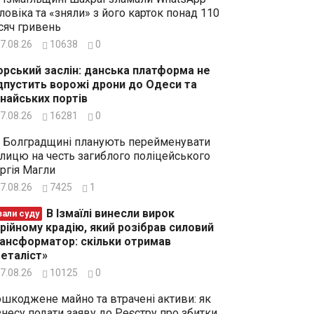
ловіка та «зняли» з його карток понад 110
сяч гривень
7.08.26
10638
0
рський заслін: данська платформа не
дпустить ворожі дрони до Одеси та
найських портів
7.08.26
16281
0
 Болградщині планують перейменувати
лицю на честь загиблого поліцейського
ргія Магли
7.08.26
7425
1
В Ізмаїлі винесли вирок
зали суду
рійному крадію, який розібрав силовий
ансформатор: скільки отримав
еталіст»
7.08.26
10125
0
шкоджене майно та втрачені активи: як
знесу подати заяву до Реєстру про збитки