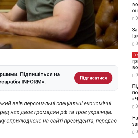
во
он
0
За
Із
0
З 
гр
во
ершими. Підпишіться на
0
Підписатися
ссарабія INFORM».
Пі
по
«
кий ввів персональні спеціальні економічні
0
еред них двоє громадян рф та троє українців.
На
оку оприлюднено на сайті президента, передає
за
0