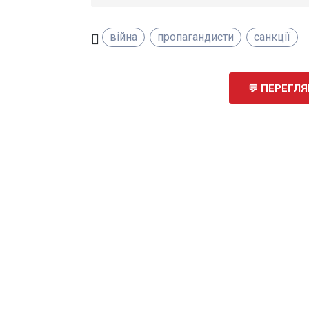
війна
пропагандисти
санкції
ПЕРЕГЛЯН