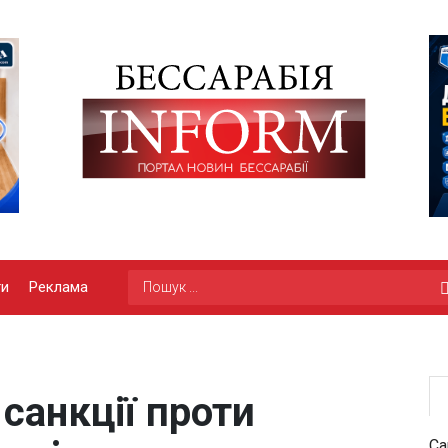
ги
Реклама
санкції проти
Са