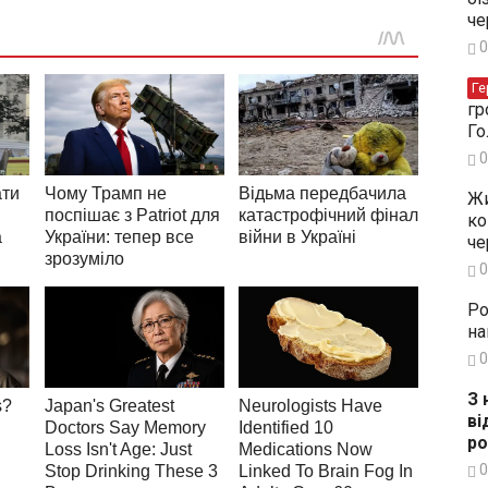
че
0
Ге
гр
Го
0
Жи
ко
че
0
Ро
на
0
З 
ві
ро
0