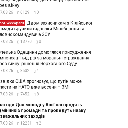
рез війну
7.08.26
6129
0
Двом захисникам з Кілійської
рої Бессарабії
омади вручили відзнаки Міноборони та
ловнокомандувача ЗСУ
7.08.26
13770
0
телька Одещини домоглася присудження
мпенсації від рф за моральні страждання
рез війну: рішення Верховного Суду
7.08.26
8532
4
звідка США прогнозує, що путін може
пасти на НАТО вже восени – ЗМІ
7.08.26
7452
8
нагоди Дня молоді у Кілії нагородять
дмінників громади та проведуть низку
зважальних заходів
7.08.26
12231
2