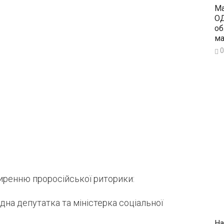
Ма
ОД
об
ма
0
иренню проросійської риторики:
на депутатка та міністерка соціальної
На