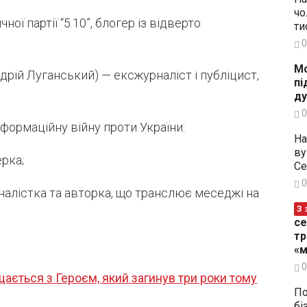
чо
ої партії “5.10”, блогер із відверто
ти
0
Мо
дрій Луганський) — ексжурналіст і публіцист,
пі
ду
0
нформаційну війну проти України:
На
ву
рка;
Се
0
налістка та авторка, що транслює меседжі на
З 
се
тр
«м
0
ається з Героєм, який загинув три роки тому
По
бі