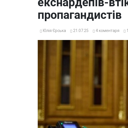
екснардепів-втік
пропагандистів
Юлія Єрська
21.07.25
4
коментаря