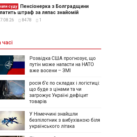
Пенсіонерка з Болградщини
зали суду
латить штраф за ляпас знайомій
7.08.26
8478
1
 часі
Розвідка США прогнозує, що
путін може напасти на НАТО
вже восени – ЗМІ
росія б’є по складах і логістиці:
що буде з цінами та чи
загрожує Україні дефіцит
товарів
У Німеччині знайшли
безпілотник з вибухівкою біля
українського літака