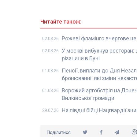
Читайте також:
Рожеві фламінго вчергове не
02.08.26
У москві вибухнув ресторан:
02.08.26
різанини в Бучі
Пенсії, виплати до Дня Неза
01.08.26
бронюванні: які зміни чекають
Ворожий артобстріл на Донеч
01.08.26
Вилківської громади
На півдні бійці Нацгвардії з
29.07.26
Поділитися