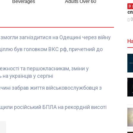
З 
сп
0
 змогли загніздитися на Одещині через війну
На
 ціллю був головком ВКС рф, причетний до
лежності та першокласникам, зміни у
 на українців у серпні
чині забрав життя військовослужбовця з
нищили російський БПЛА на рекордній висоті