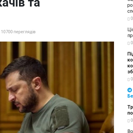
ачів та
ро
сп
0
Ці
110700
переглядів
пр
0
Пі
ко
ко
зб
0
Будьте в курсі подій. Підпи
Бе
Тр
по
0
Во