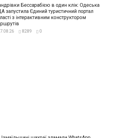
ндрівки Бессарабією в один клік: Одеська
А запустила Єдиний туристичний портал
ласті з інтерактивним конструктором
ршрутів
7.08.26
8289
0
 Ізмаїльщині шахраї зламали WhatsApp