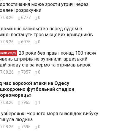
допостачання може зрости утричі через
овлені розрахунки
7.08.26
6777
0
 домашнє насильство перед судом в
маїлі постануть троє місцевих кривдників
7.08.26
6075
0
23 роки без прав і понад 100 тисяч
зали суду
ивень штрафів не зупинили: арцизький
дій знову сів за кермо та отримав вирок
7.08.26
7857
0
д час ворожої атаки на Одесу
шкоджено футбольний стадіон
Чорноморець»
7.08.26
7965
1
 узбережжі Чорного моря внаслідок вибуху
гинула людина
7.08.26
7695
0