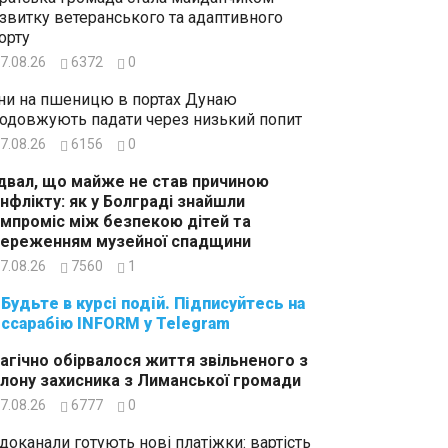
звитку ветеранського та адаптивного
орту
7.08.26
6372
0
ни на пшеницю в портах Дунаю
одовжують падати через низький попит
7.08.26
6156
0
двал, що майже не став причиною
нфлікту: як у Болграді знайшли
мпроміс між безпекою дітей та
ереженням музейної спадщини
7.08.26
7560
1
суйтесь на
ссарабію INFORM у Telegram
агічно обірвалося життя звільненого з
лону захисника з Лиманської громади
7.08.26
6777
0
доканали готують нові платіжки: вартість