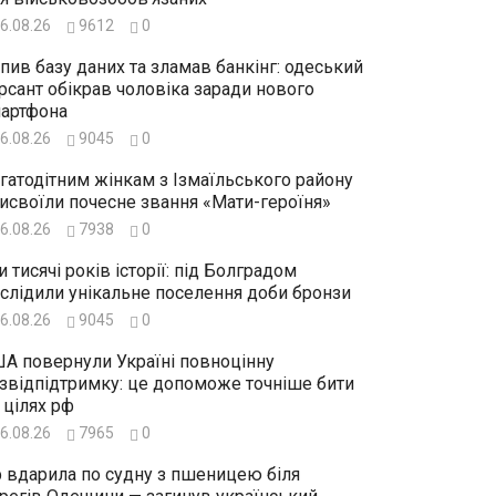
6.08.26
9612
0
пив базу даних та зламав банкінг: одеський
рсант обікрав чоловіка заради нового
артфона
6.08.26
9045
0
гатодітним жінкам з Ізмаїльського району
исвоїли почесне звання «Мати-героїня»
6.08.26
7938
0
и тисячі років історії: під Болградом
слідили унікальне поселення доби бронзи
6.08.26
9045
0
А повернули Україні повноцінну
звідпідтримку: це допоможе точніше бити
 цілях рф
6.08.26
7965
0
 вдарила по судну з пшеницею біля