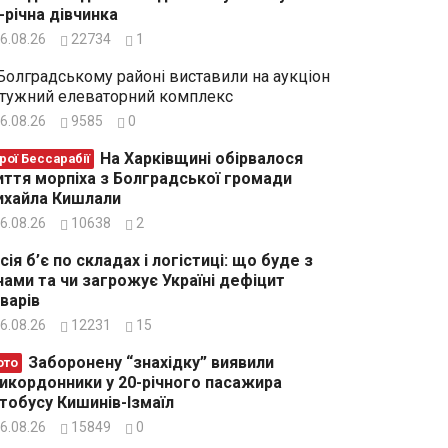
-річна дівчинка
6.08.26
22734
1
Болградському районі виставили на аукціон
тужний елеваторний комплекс
6.08.26
9585
0
На Харківщині обірвалося
рої Бессарабії
ття морпіха з Болградської громади
хайла Кишлали
6.08.26
10638
2
сія б’є по складах і логістиці: що буде з
нами та чи загрожує Україні дефіцит
варів
6.08.26
12231
15
Заборонену “знахідку” виявили
ото
икордонники у 20-річного пасажира
тобусу Кишинів-Ізмаїл
6.08.26
15849
0