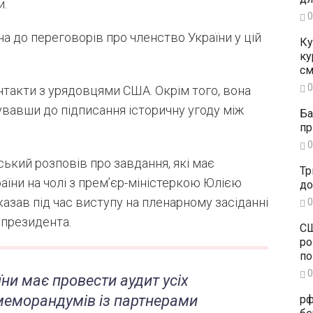
и.
0
на до переговорів про членство України у цій
Ку
ку
см
0
такти з урядовцями США. Окрім того, вона
тувавши до підписання історичну угоду між
Ба
пр
0
ький розповів про завдання, які має
Тр
аїни на чолі з прем’єр-міністеркою Юлією
до
азав під час виступу на пленарному засіданні
0
 президента.
СШ
ро
по
0
ни має провести аудит усіх
 меморандумів із партнерами
рф