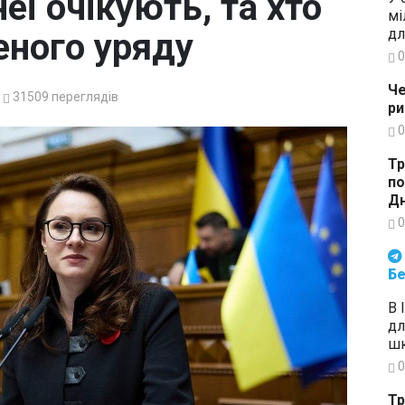
неї очікують, та хто
мі
дл
еного уряду
0
Че
31509
переглядів
ри
0
Тр
по
Дн
0
Будьте в курсі подій. Підпи
Бе
В 
дл
шк
0
Тр