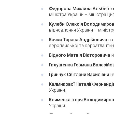
Федорова Михайла Альберто
міністра України – міністра ц
Кулеби Олексія Володимиро
відновлення України – міністр
Качки Тараса Андрійовича
на 
європейської та євроатлантично
Бідного Матвія Вікторовича
н
Галущенка Германа Валерійо
Гринчук Світлани Василівни
на
Калмикової Наталії Фернанді
України;
Клименка Ігоря Володимиро
України;