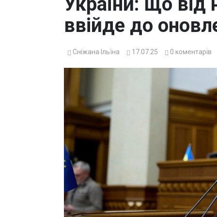
України: що від 
ввійде до оновл
Сніжана Ільїна
17.07.25
0
коментарів