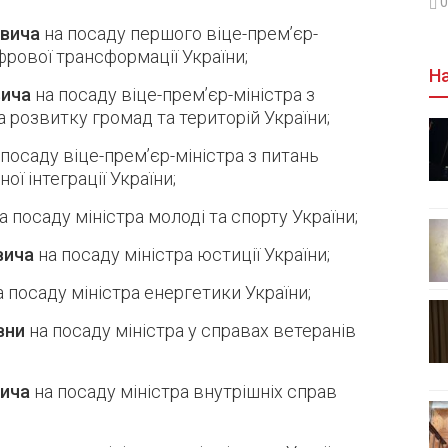
0
вича
на посаду першого віце-прем’єр-
ифрової трансформації України;
На
вича
на посаду віце-прем’єр-міністра з
а розвитку громад та територій України;
посаду віце-прем’єр-міністра з питань
ї інтеграції України;
а посаду міністра молоді та спорту України;
вича
на посаду міністра юстиції України;
 посаду міністра енергетики України;
вни
на посаду міністра у справах ветеранів
вича
на посаду міністра внутрішніх справ