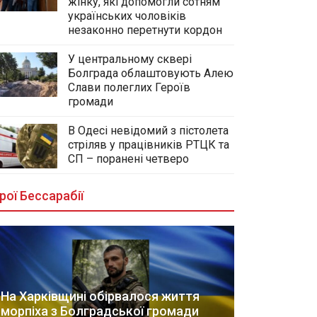
жінку, які допомогли сотням
українських чоловіків
незаконно перетнути кордон
У центральному сквері
Болграда облаштовують Алею
Слави полеглих Героїв
громади
В Одесі невідомий з пістолета
стріляв у працівників РТЦК та
СП – поранені четверо
рої Бессарабії
На Харківщині обірвалося життя
морпіха з Болградської громади