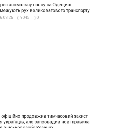
рез аномальну спеку на Одещині
межують рух великовагового транспорту
6.08.26
9045
0
 офіційно продовжив тимчасовий захист
я українців, але запровадив нові правила
я військовозобов’язаних