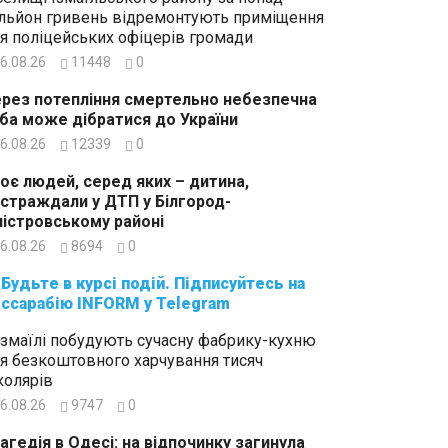
льйон гривень відремонтують приміщення
я поліцейських офіцерів громади
6.08.26
11448
0
рез потепління смертельно небезпечна
ба може дібратися до України
6.08.26
12339
0
оє людей, серед яких – дитина,
страждали у ДТП у Білгород-
істровському районі
6.08.26
8694
0
суйтесь на
ссарабію INFORM у Telegram
Ізмаїлі побудують сучасну фабрику-кухню
я безкоштовного харчування тисяч
олярів
6.08.26
9747
0
агедія в Одесі: на відпочинку загинула