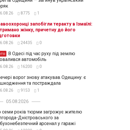
регів Одещини — загинув український
ряк
6.08.26
8775
1
авоохоронці запобігли теракту в Ізмаїлі:
тримано жінку, причетну до його
дготовки
6.08.26
24435
0
В Одесі під час руху під землю
ото
овалився автомобіль
6.08.26
16200
0
ечері ворог знову атакував Одещину: є
шкодження та постраждала
6.08.26
9153
1
05.08.2026
 семи років тюрми загрожує жителю
лгорода-Дністровського за
бухонебезпечний арсенал у гаражі