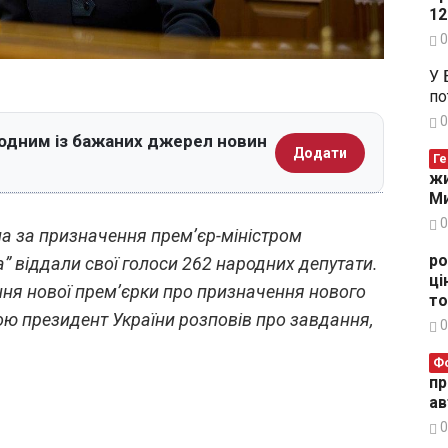
12
0
У 
по
0
 одним із бажаних джерел новин
Додати
Ге
жи
Ми
0
а за призначення прем’єр-міністром
ро
а” віддали свої голоси 262 народних депутати.
ці
ня нової прем’єрки про призначення нового
то
гою президент України розповів про завдання,
0
Ф
пр
ав
0