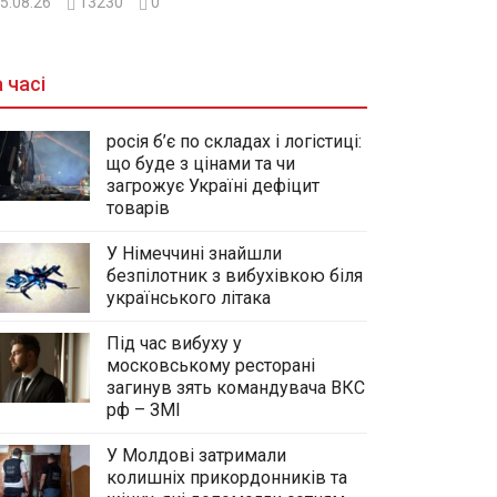
5.08.26
13230
0
 часі
росія б’є по складах і логістиці:
що буде з цінами та чи
загрожує Україні дефіцит
товарів
У Німеччині знайшли
безпілотник з вибухівкою біля
українського літака
Під час вибуху у
московському ресторані
загинув зять командувача ВКС
рф – ЗМІ
У Молдові затримали
колишніх прикордонників та