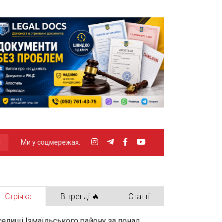
Ми у соцмережах:
Стрічка
В тренді 🔥
Статті
селищі Ізмаїльського району за понад