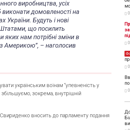
бе
онного виробництва, усіх
мо
б виконати домовленості на
0
ах України. Будуть і нові
Пр
 Штатами, що посилить
за
пі
ди яких нам потрібні зміни в
0
 з Америкою”,
– наголосив
Ф
пр
0
Вв
по
увати українським воїнам “упевненість у
0
о збільшуємо, зокрема, внутрішній
До
 Свириденко вносить до парламенту подання
Бі
ви