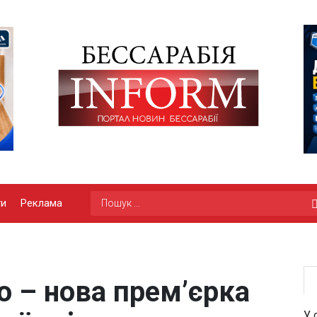
ги
Реклама
 – нова прем’єрка
У 