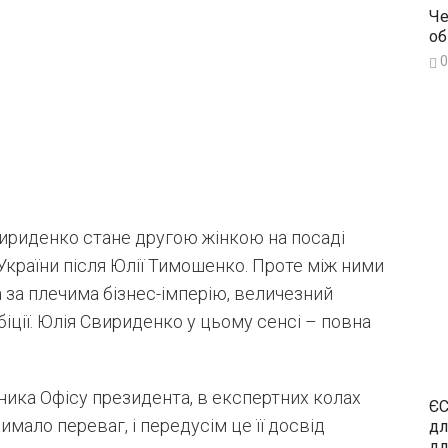
Че
об
0
Свириденко стане другою жінкою на посаді
 України після Юлії Тимошенко. Проте між ними
 за плечима бізнес-імперію, величезний
біції. Юлія Свириденко у цьому сенсі – повна
ьника Офісу президента, в експертних колах
ЄС
мало переваг, і передусім це її досвід
дл
дл