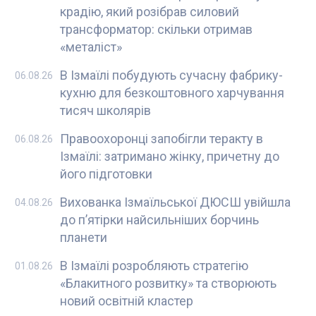
крадію, який розібрав силовий
трансформатор: скільки отримав
«металіст»
В Ізмаїлі побудують сучасну фабрику-
06.08.26
кухню для безкоштовного харчування
тисяч школярів
Правоохоронці запобігли теракту в
06.08.26
Ізмаїлі: затримано жінку, причетну до
його підготовки
Вихованка Ізмаїльської ДЮСШ увійшла
04.08.26
до п’ятірки найсильніших борчинь
планети
В Ізмаїлі розробляють стратегію
01.08.26
«Блакитного розвитку» та створюють
новий освітній кластер