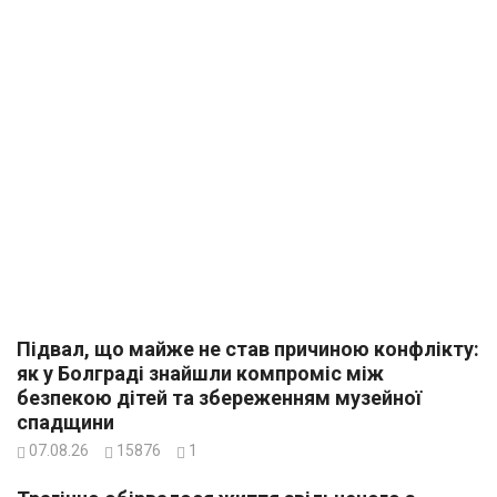
Підвал, що майже не став причиною конфлікту:
як у Болграді знайшли компроміс між
безпекою дітей та збереженням музейної
спадщини
07.08.26
15876
1