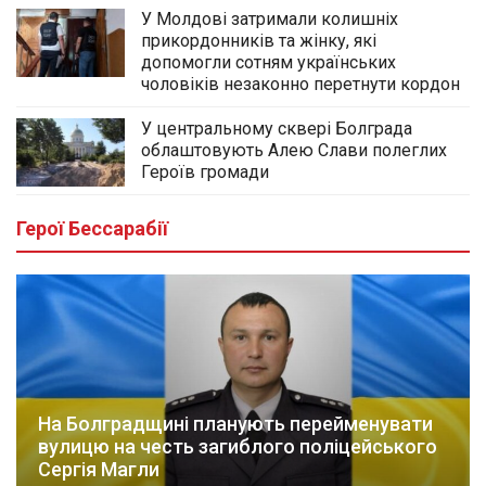
У Молдові затримали колишніх
прикордонників та жінку, які
допомогли сотням українських
чоловіків незаконно перетнути кордон
У центральному сквері Болграда
облаштовують Алею Слави полеглих
Героїв громади
Герої Бессарабії
На Болградщині планують перейменувати
вулицю на честь загиблого поліцейського
Сергія Магли