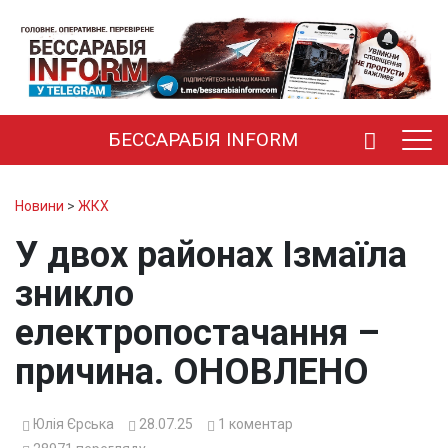
БЕССАРАБІЯ INFORM
Новини
>
ЖКХ
У двох районах Ізмаїла
зникло
електропостачання –
причина. ОНОВЛЕНО
Юлія Єрська
28.07.25
1
коментар