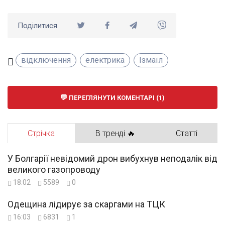
Поділитися
відключення
електрика
Ізмаїл
ПЕРЕГЛЯНУТИ КОМЕНТАРІ (1)
Стрічка
В тренді 🔥
Статті
У Болгарії невідомий дрон вибухнув неподалік від
великого газопроводу
18:02
5589
0
Одещина лідирує за скаргами на ТЦК
16:03
6831
1