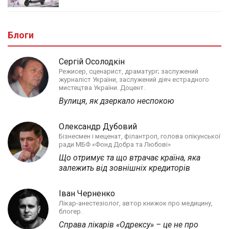
Блоги
Сергій Осолодкін
Режисер, сценарист, драматург; заслужений
журналіст України, заслужений діяч естрадного
мистецтва України. Доцент.
Вулиця, як дзеркало неспокою
Олександр Дубовий
Бізнесмен і меценат, філантроп, голова опікунської
ради МБФ «Фонд Добра та Любові»
Що отримує та що втрачає країна, яка
залежить від зовнішніх кредиторів
Іван Черненко
Лікар-анестезіолог, автор книжок про медицину,
блогер.
Справа лікарів «Одрексу» – це не про