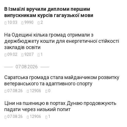
В Ізмаїлі вручили дипломи першим
випускникам курсів гагаузької мови
10:03
9990
2
На Одещині кілька громад отримали з
держбюджету кошти для енергетичної стійкості
закладів освіти
09:02
9207
1
07.08.2026
Саратська громада стала майданчиком розвитку
ветеранського та адаптивного спорту
07.08.26
12906
0
Ціни на пшеницю в портах Дунаю продовжують
падати через низький попит
07.08.26
12906
1