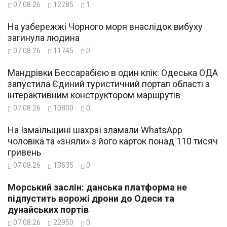
07.08.26
12285
1
На узбережжі Чорного моря внаслідок вибуху
загинула людина
07.08.26
11745
0
Мандрівки Бессарабією в один клік: Одеська ОДА
запустила Єдиний туристичний портал області з
інтерактивним конструктором маршрутів
07.08.26
10800
0
На Ізмаїльщині шахраї зламали WhatsApp
чоловіка та «зняли» з його карток понад 110 тисяч
гривень
07.08.26
13635
0
Морський заслін: данська платформа не
підпустить ворожі дрони до Одеси та
дунайських портів
07.08.26
22950
0