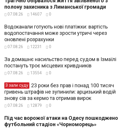
Трагічно обірвалося життя звільненого з
полону захисника з Лиманської громади
07.08.26
14607
0
Водоканали готують нові платіжки: вартість
водопостачання може зрости утричі через
оновлені розрахунки
07.08.26
12231
0
За домашнє насильство перед судом в Ізмаїлі
постануть троє місцевих кривдників
07.08.26
13554
0
23 роки без прав і понад 100 тисяч
З зали суду
гривень штрафів не зупинили: арцизький водій
знову сів за кермо та отримав вирок
07.08.26
12879
0
Під час ворожої атаки на Одесу пошкоджено
футбольний стадіон «Чорноморець»