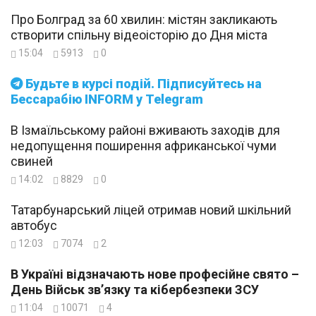
Про Болград за 60 хвилин: містян закликають
створити спільну відеоісторію до Дня міста
15:04
5913
0
Будьте в курсі подій. Підписуйтесь на
Бессарабію INFORM у Telegram
В Ізмаїльському районі вживають заходів для
недопущення поширення африканської чуми
свиней
14:02
8829
0
Татарбунарський ліцей отримав новий шкільний
автобус
12:03
7074
2
В Україні відзначають нове професійне свято –
День Військ зв’язку та кібербезпеки ЗСУ
11:04
10071
4