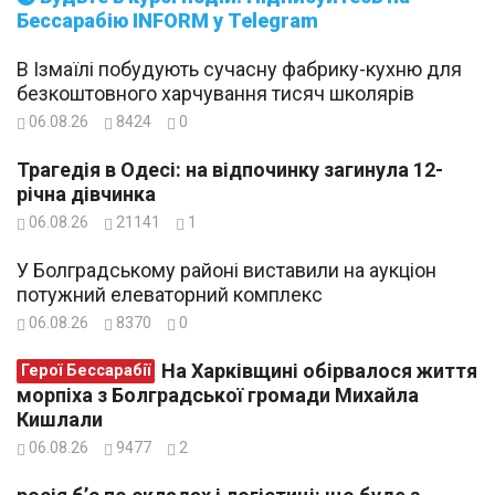
Бессарабію INFORM у Telegram
В Ізмаїлі побудують сучасну фабрику-кухню для
безкоштовного харчування тисяч школярів
06.08.26
8424
0
Трагедія в Одесі: на відпочинку загинула 12-
річна дівчинка
06.08.26
21141
1
У Болградському районі виставили на аукціон
потужний елеваторний комплекс
06.08.26
8370
0
На Харківщині обірвалося життя
Герої Бессарабії
морпіха з Болградської громади Михайла
Кишлали
06.08.26
9477
2