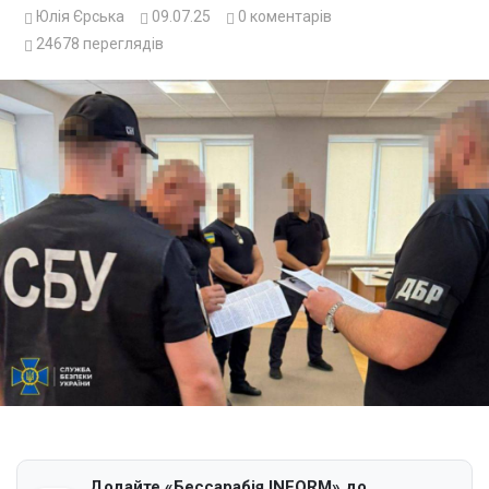
Юлія Єрська
09.07.25
0
коментарів
24678
переглядів
Додайте «Бессарабія INFORM» до