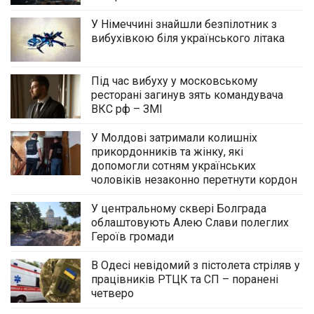
У Німеччині знайшли безпілотник з
вибухівкою біля українського літака
Під час вибуху у московському
ресторані загинув зять командувача
ВКС рф – ЗМІ
У Молдові затримали колишніх
прикордонників та жінку, які
допомогли сотням українських
чоловіків незаконно перетнути кордон
У центральному сквері Болграда
облаштовують Алею Слави полеглих
Героїв громади
В Одесі невідомий з пістолета стріляв у
працівників РТЦК та СП – поранені
четверо