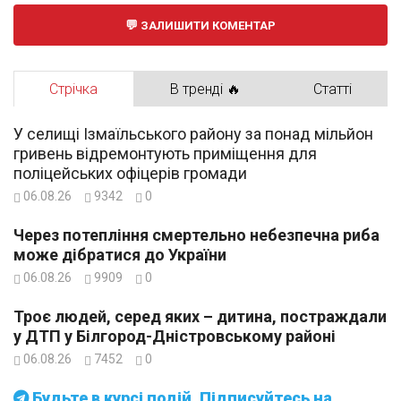
ЗАЛИШИТИ КОМЕНТАР
Стрічка
В тренді 🔥
Статті
У селищі Ізмаїльського району за понад мільйон
гривень відремонтують приміщення для
поліцейських офіцерів громади
06.08.26
9342
0
Через потепління смертельно небезпечна риба
може дібратися до України
06.08.26
9909
0
Троє людей, серед яких – дитина, постраждали
у ДТП у Білгород-Дністровському районі
06.08.26
7452
0
Будьте в курсі подій. Підписуйтесь на