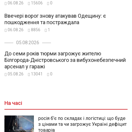
06.08.26
15606
0
Ввечері ворог знову атакував Одещину: є
пошкодження та постраждала
06.08.26
8856
1
05.08.2026
До семи років тюрми загрожує жителю
Білгорода-Дністровського за вибухонебезпечний
арсенал у гаражі
05.08.26
13041
0
На часі
росія б’є по складах і логістиці: що буде
з цінами та чи загрожує Україні дефіцит
товарів