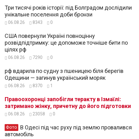
Три тисячі років історії: під Болградом дослідили
унікальне поселення доби бронзи
06.08.26
8343
0
США повернули Україні повноцінну
розвідпідтримку: це допоможе точніше бити по
цілях рф
06.08.26
7290
0
рф вдарила по судну з пшеницею біля берегів
Одещини — загинув український моряк
06.08.26
8370
1
Правоохоронці запобігли теракту в Ізмаїлі:
затримано жінку, причетну до його підготовки
06.08.26
23058
0
В Одесі під час руху під землю провалився
Фото
автомобіль