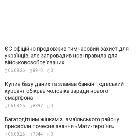
ЄС офіційно продовжив тимчасовий захист для
українців, але запровадив нові правила для
військовозобов’язаних
06.08.26
8910
0
Купив базу даних та зламав банкінг: одеський
курсант обікрав чоловіка заради нового
смартфона
06.08.26
8397
0
Багатодітним жінкам з Ізмаїльського району
присвоїли почесне звання «Мати-героїня»
06.08.26
7344
0