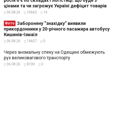
росія б’є по складах і логістиці: що буде з
цінами та чи загрожує Україні дефіцит товарів
06.08.26
10665
14
Заборонену “знахідку” виявили
Фото
прикордонники у 20-річного пасажира автобусу
Кишинів-Ізмаїл
06.08.26
14607
0
Через аномальну спеку на Одещині обмежують
рух великовагового транспорту
06.08.26
8100
0