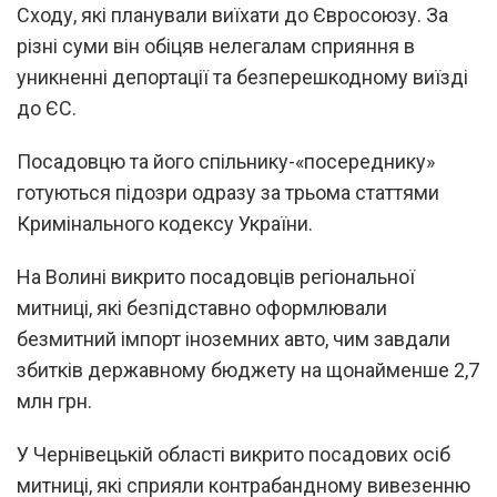
Сходу, які планували виїхати до Євросоюзу. За
різні суми він обіцяв нелегалам сприяння в
уникненні депортації та безперешкодному виїзді
до ЄС.
Посадовцю та його спільнику-«посереднику»
готуються підозри одразу за трьома статтями
Кримінального кодексу України.
На Волині викрито посадовців регіональної
митниці, які безпідставно оформлювали
безмитний імпорт іноземних авто, чим завдали
збитків державному бюджету на щонайменше 2,7
млн грн.
У Чернівецькій області викрито посадових осіб
митниці, які сприяли контрабандному вивезенню