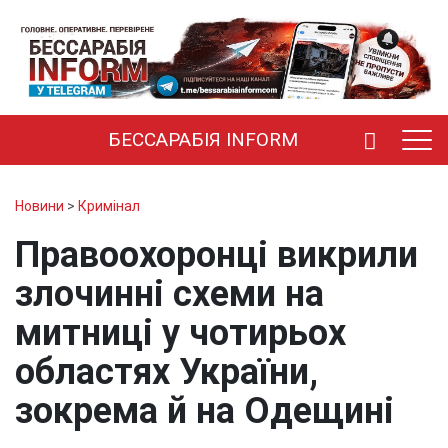
БЕССАРАБІЯ INFORM
Новини
>
Кримінал
Правоохоронці викрили
злочинні схеми на
митниці у чотирьох
областях України,
зокрема й на Одещині