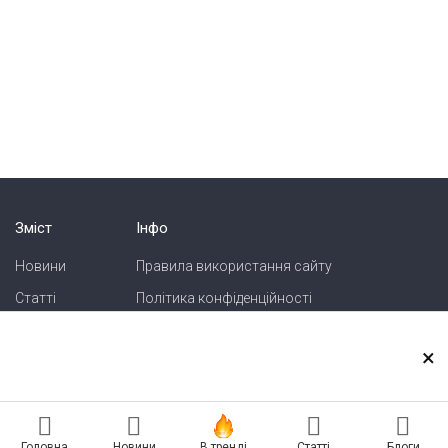
Зміст
Інфо
Новини
Правила використання сайту
Статті
Політика конфіденційності
Блоги
Карта сайту
×
Зв'язок
Реклама на сайті
Головна
Новини
В тренді
Статті
Блоги