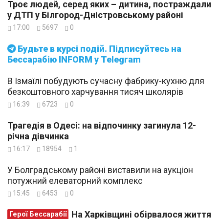
Троє людей, серед яких – дитина, постраждали
у ДТП у Білгород-Дністровському районі
17:00
5697
0
Будьте в курсі подій. Підписуйтесь на
Бессарабію INFORM у Telegram
В Ізмаїлі побудують сучасну фабрику-кухню для
безкоштовного харчування тисяч школярів
16:39
6723
0
Трагедія в Одесі: на відпочинку загинула 12-
річна дівчинка
16:17
18954
1
У Болградському районі виставили на аукціон
потужний елеваторний комплекс
15:45
6453
0
На Харківщині обірвалося життя
Герої Бессарабії