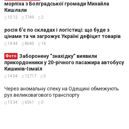
морпіха з Болградської громади Михайла
Кишлали
15:12
7749
2
росія б’є по складах і логістиці: що буде з
цінами та чи загрожує Україні дефіцит товарів
14:44
8640
14
Заборонену “знахідку” виявили
Фото
прикордонники у 20-річного пасажира автобусу
Кишинів-Ізмаїл
14:04
12717
0
Через аномальну спеку на Одещині обмежують
рух великовагового транспорту
13:34
6561
0