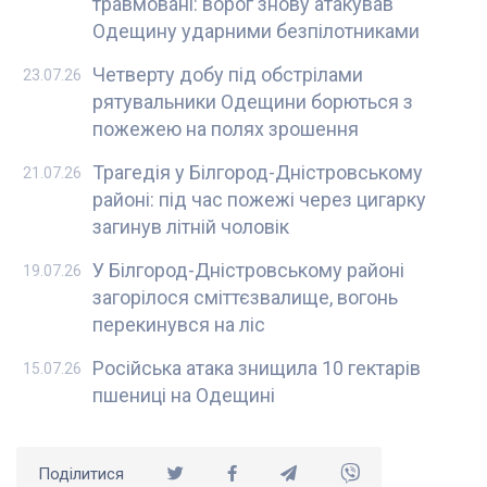
травмовані: ворог знову атакував
Одещину ударними безпілотниками
Четверту добу під обстрілами
23.07.26
рятувальники Одещини борються з
пожежею на полях зрошення
Трагедія у Білгород-Дністровському
21.07.26
районі: під час пожежі через цигарку
загинув літній чоловік
У Білгород-Дністровському районі
19.07.26
загорілося сміттєзвалище, вогонь
перекинувся на ліс
Російська атака знищила 10 гектарів
15.07.26
пшениці на Одещині
Поділитися