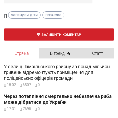
загинули діти
пожежа
ЗАЛИШИТИ КОМЕНТАР
Стрічка
В тренді 🔥
Статті
У селищі Ізмаїльського району за понад мільйон
гривень відремонтують приміщення для
поліцейських офіцерів громади
18:02
6507
0
Через потепління смертельно небезпечна риба
може дібратися до України
17:31
7695
0