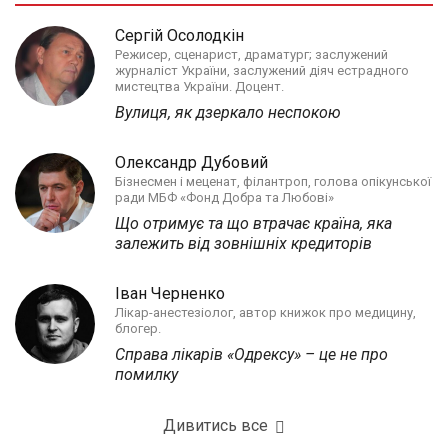
Сергій Осолодкін
Режисер, сценарист, драматург; заслужений
журналіст України, заслужений діяч естрадного
мистецтва України. Доцент.
Вулиця, як дзеркало неспокою
Олександр Дубовий
Бізнесмен і меценат, філантроп, голова опікунської
ради МБФ «Фонд Добра та Любові»
Що отримує та що втрачає країна, яка
залежить від зовнішніх кредиторів
Іван Черненко
Лікар-анестезіолог, автор книжок про медицину,
блогер.
Справа лікарів «Одрексу» – це не про
помилку
Дивитись все