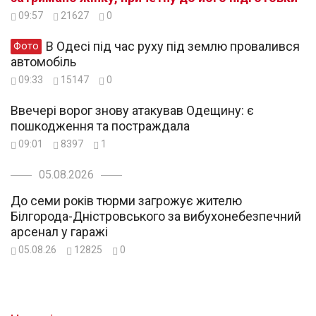
09:57
21627
0
В Одесі під час руху під землю провалився
Фото
автомобіль
09:33
15147
0
Ввечері ворог знову атакував Одещину: є
пошкодження та постраждала
09:01
8397
1
05.08.2026
До семи років тюрми загрожує жителю
Білгорода-Дністровського за вибухонебезпечний
арсенал у гаражі
05.08.26
12825
0