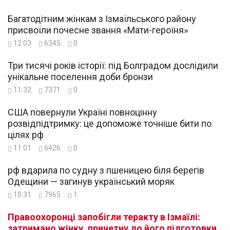
Багатодітним жінкам з Ізмаїльського району
присвоїли почесне звання «Мати-героїня»
12:03
6345
0
Три тисячі років історії: під Болградом дослідили
унікальне поселення доби бронзи
11:32
7371
0
США повернули Україні повноцінну
розвідпідтримку: це допоможе точніше бити по
цілях рф
11:01
6426
0
рф вдарила по судну з пшеницею біля берегів
Одещини — загинув український моряк
10:31
7965
1
Правоохоронці запобігли теракту в Ізмаїлі:
затримано жінку, причетну до його підготовки