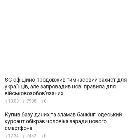
ЄС офіційно продовжив тимчасовий захист для
українців, але запровадив нові правила для
військовозобов’язаних
13:03
7938
0
Купив базу даних та зламав банкінг: одеський
курсант обікрав чоловіка заради нового
смартфона
12:34
7452
0