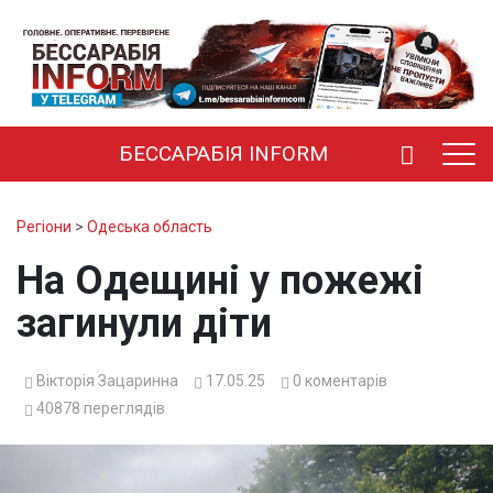
БЕССАРАБІЯ INFORM
Регіони
>
Одеська область
На Одещині у пожежі
загинули діти
Вікторія Зацаринна
17.05.25
0
коментарів
40878
переглядів