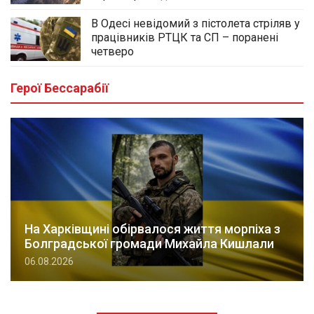
В Одесі невідомий з пістолета стріляв у
працівників РТЦК та СП – поранені
четверо
Герої Бессарабії
На Харківщині обірвалося життя морпіха з
Болградської громади Михайла Кишлали
06.08.2026