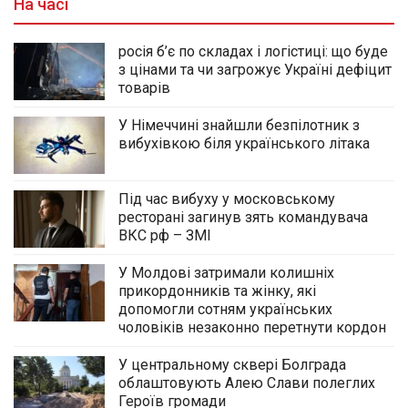
На часі
росія б’є по складах і логістиці: що буде
з цінами та чи загрожує Україні дефіцит
товарів
У Німеччині знайшли безпілотник з
вибухівкою біля українського літака
Під час вибуху у московському
ресторані загинув зять командувача
ВКС рф – ЗМІ
У Молдові затримали колишніх
прикордонників та жінку, які
допомогли сотням українських
чоловіків незаконно перетнути кордон
У центральному сквері Болграда
облаштовують Алею Слави полеглих
Героїв громади