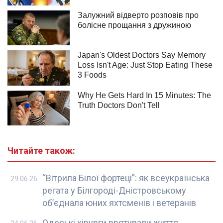
Читайте також:
“Вітрила Білої фортеці”: як всеукраїнська
29.06.26
регата у Білгороді-Дністровському
об’єднала юних яхтсменів і ветеранів
Одеські хірурги врятували життя