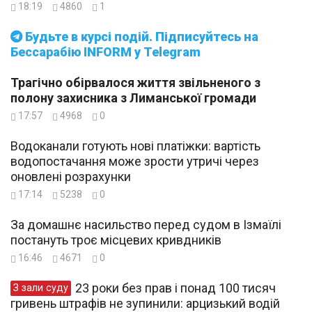
18:19
4860
1
Будьте в курсі подій. Підписуйтесь на
Бессарабію INFORM у Telegram
Трагічно обірвалося життя звільненого з
полону захисника з Лиманської громади
17:57
4968
0
Водоканали готують нові платіжки: вартість
водопостачання може зрости утричі через
оновлені розрахунки
17:14
5238
0
За домашнє насильство перед судом в Ізмаїлі
постануть троє місцевих кривдників
16:46
4671
0
23 роки без прав і понад 100 тисяч
З зали суду
гривень штрафів не зупинили: арцизький водій