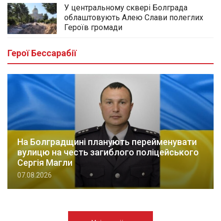
У центральному сквері Болграда
облаштовують Алею Слави полеглих
Героїв громади
Герої Бессарабії
На Болградщині планують перейменувати
вулицю на честь загиблого поліцейського
Сергія Магли
07.08.2026