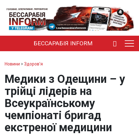
БЕССАРАБІЯ INFORM
Новини
>
Здоров'я
Медики з Одещини – у
трійці лідерів на
Всеукраїнському
чемпіонаті бригад
екстреної медицини