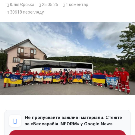
Юлія Єрська
25.05.25
1
коментар
30618
перегляду
Не пропускайте важливі матеріали. Стежте
за «Бессарабія INFORM» у Google News.