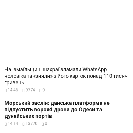
На Ізмаїльщині шахраї зламали WhatsApp
чоловіка та «зняли» з його карток понад 110 тисяч
гривень
14:46
9774
0
Морський заслін: данська платформа не
підпустить ворожі дрони до Одеси та
дунайських портів
14:14
13770
0