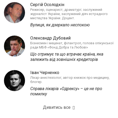
Сергій Осолодкін
Режисер, сценарист, драматург; заслужений
журналіст України, заслужений діяч естрадного
мистецтва України. Доцент.
Вулиця, як дзеркало неспокою
Олександр Дубовий
Бізнесмен і меценат, філантроп, голова опікунської
ради МБФ «Фонд Добра та Любові»
Що отримує та що втрачає країна, яка
залежить від зовнішніх кредиторів
Іван Черненко
Лікар-анестезіолог, автор книжок про медицину,
блогер.
Справа лікарів «Одрексу» – це не про
помилку
Дивитись все