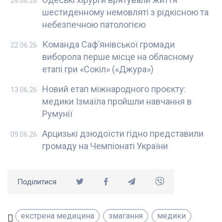
24.06.26
шестиденному немовляті з рідкісною та
небезпечною патологією
Команда Саф’янівської громади
22.06.26
виборола перше місце на обласному
етапі гри «Сокіл» («Джура»)
Новий етап міжнародного проєкту:
13.06.26
медики Ізмаїла пройшли навчання в
Румунії
Арцизькі дзюдоїсти гідно представили
09.06.26
громаду на Чемпіонаті України
Поділитися
екстрена медицина
змагання
медики