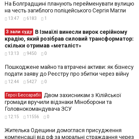
На Болградщині планують перейменувати вулицю
на честь загиблого поліцейського Сергія Магли
13:47
6183
1
В Ізмаїлі винесли вирок серійному
З зали суду
крадію, який розібрав силовий трансформатор:
скільки отримав «металіст»
13:13
9450
0
Пошкоджене майно та втрачені активи: як бізнесу
подати заяву до Реєстру про збитки через війну
12:44
5427
0
Двом захисникам з Кілійської
Герої Бессарабії
громади вручили відзнаки Міноборони та
Головнокомандувача ЗСУ
12:15
11556
0
Жителька Одещини домоглася присудження
компенсації від рф за моральні страждання через