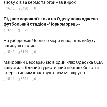
знову сів за кермо та отримав вирок
16:13
6480
0
Під час ворожої атаки на Одесу пошкоджено
футбольний стадіон «Чорноморець»
16:00
6372
1
На узбережжі Чорного моря внаслідок вибуху
загинула людина
15:43
6129
0
Мандрівки Бессарабією в один клік: Одеська ОДА
запустила Єдиний туристичний портал області з
інтерактивним конструктором маршрутів
15:11
6831
0