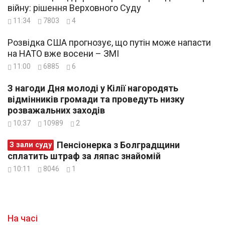
війну: рішення Верховного Суду
11:34
7803
4
Розвідка США прогнозує, що путін може напасти
на НАТО вже восени – ЗМІ
11:00
6885
6
З нагоди Дня молоді у Кілії нагородять
відмінників громади та проведуть низку
розважальних заходів
10:37
10989
2
Пенсіонерка з Болградщини
З зали суду
сплатить штраф за ляпас знайомій
10:11
8046
1
На часі