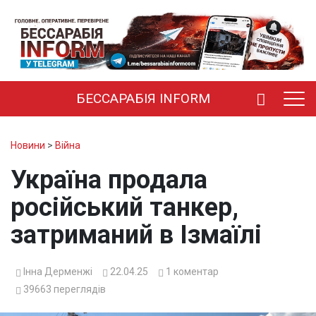
БЕССАРАБІЯ INFORM
Новини
>
Війна
Україна продала
російський танкер,
затриманий в Ізмаїлі
Інна Дерменжі
22.04.25
1
коментар
39663
переглядів