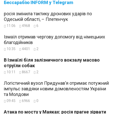
Бессарабію INFORM у Telegram
росія змінила тактику дронових ударів по
Одеській області, – Плетенчук
11:06
4968
6
Ізмаїл отримав чергову допомогу від німецьких
благодійників
10:35
4401
2
В Ізмаїлі біля залізничного вокзалу масово
отруїли собак
10:11
8667
2
Логістичний вузол Придунав’я отримає потужний
імпульс завдяки новим домовленостям України
та Молдови
09:45
6966
0
Атака по мосту у Маяках: росія прагне зірвати