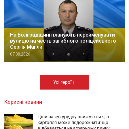
На Болградщині планують перейменувати
вулицю на честь загиблого поліцейського
Сергія Магли
07.08.2026
Усі герої
Корисні новини
Ціни на кукурудзу знижуються, а
картопля може подорожчати: що
відбувається на аграрному ринку