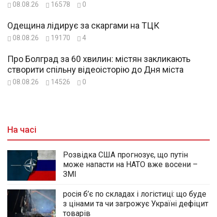
08.08.26
16578
0
Одещина лідирує за скаргами на ТЦК
08.08.26
19170
4
Про Болград за 60 хвилин: містян закликають
створити спільну відеоісторію до Дня міста
08.08.26
14526
0
На часі
Розвідка США прогнозує, що путін
може напасти на НАТО вже восени –
ЗМІ
росія б’є по складах і логістиці: що буде
з цінами та чи загрожує Україні дефіцит
товарів