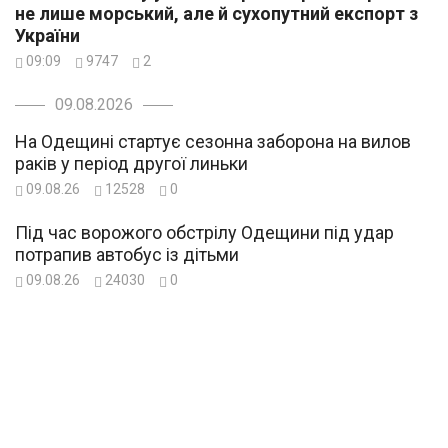
не лише морський, але й сухопутний експорт з
України
09:09
9747
2
09.08.2026
На Одещині стартує сезонна заборона на вилов
раків у період другої линьки
09.08.26
12528
0
Під час ворожого обстрілу Одещини під удар
потрапив автобус із дітьми
09.08.26
24030
0