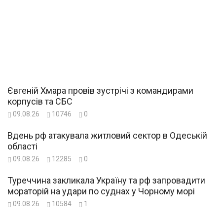
Євгеній Хмара провів зустрічі з командирами
корпусів та СБС
09.08.26
10746
0
Вдень рф атакувала житловий сектор в Одеській
області
09.08.26
12285
0
Туреччина закликала Україну та рф запровадити
мораторій на удари по суднах у Чорному морі
09.08.26
10584
1