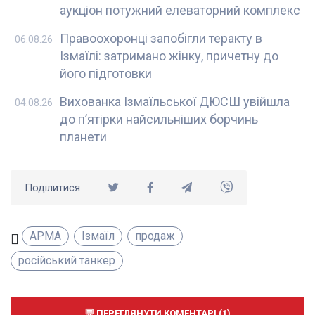
аукціон потужний елеваторний комплекс
Правоохоронці запобігли теракту в
06.08.26
Ізмаїлі: затримано жінку, причетну до
його підготовки
Вихованка Ізмаїльської ДЮСШ увійшла
04.08.26
до п’ятірки найсильніших борчинь
планети
Поділитися
АРМА
Ізмаїл
продаж
російський танкер
ПЕРЕГЛЯНУТИ КОМЕНТАРІ (1)