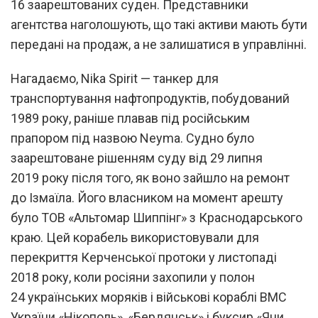
16 заарештованих суден. Представники
агентства наголошують, що такі активи мають бути
передані на продаж, а не залишатися в управлінні.
Нагадаємо, Nika Spirit — танкер для
транспортування нафтопродуктів, побудований
1989 року, раніше плавав під російським
прапором під назвою Neyma. Судно було
заарештоване рішенням суду від 29 липня
2019 року після того, як воно зайшло на ремонт
до Ізмаїла. Його власником на момент арешту
було ТОВ «Альтомар Шиппінг» з Краснодарського
краю. Цей корабель використовували для
перекриття Керченської протоки у листопаді
2018 року, коли росіяни захопили у полон
24 українських моряків і військові кораблі ВМС
України «Нікополь», «Бердянськ» і буксир «Яни