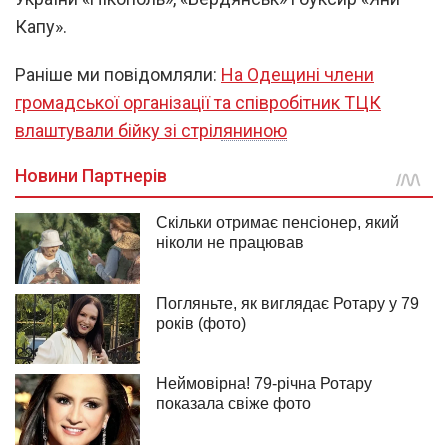
Капу».
Раніше ми повідомляли:
На Одещині члени
громадської організації та співробітник ТЦК
влаштували бійку зі стріляниною