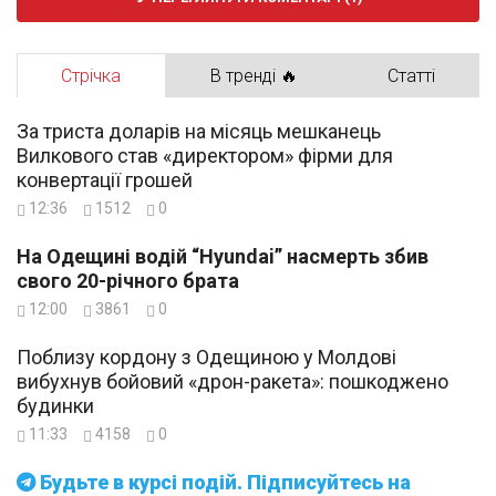
Стрічка
В тренді 🔥
Статті
За триста доларів на місяць мешканець
Вилкового став «директором» фірми для
конвертації грошей
12:36
1512
0
На Одещині водій “Hyundai” насмерть збив
свого 20-річного брата
12:00
3861
0
Поблизу кордону з Одещиною у Молдові
вибухнув бойовий «дрон-ракета»: пошкоджено
будинки
11:33
4158
0
Будьте в курсі подій. Підписуйтесь на