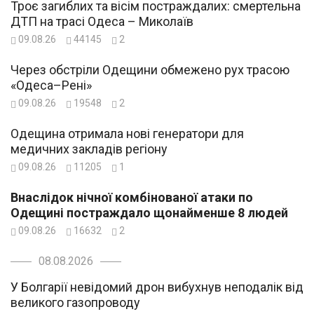
Троє загиблих та вісім постраждалих: смертельна
ДТП на трасі Одеса – Миколаїв
09.08.26
44145
2
Через обстріли Одещини обмежено рух трасою
«Одеса–Рені»
09.08.26
19548
2
Одещина отримала нові генератори для
медичних закладів регіону
09.08.26
11205
1
Внаслідок нічної комбінованої атаки по
Одещині постраждало щонайменше 8 людей
09.08.26
16632
2
08.08.2026
У Болгарії невідомий дрон вибухнув неподалік від
великого газопроводу