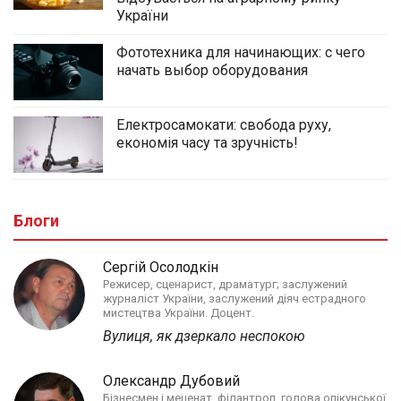
України
Фототехника для начинающих: с чего
начать выбор оборудования
Електросамокати: свобода руху,
економія часу та зручність!
Блоги
Сергій Осолодкін
Режисер, сценарист, драматург; заслужений
журналіст України, заслужений діяч естрадного
мистецтва України. Доцент.
Вулиця, як дзеркало неспокою
Олександр Дубовий
Бізнесмен і меценат, філантроп, голова опікунської