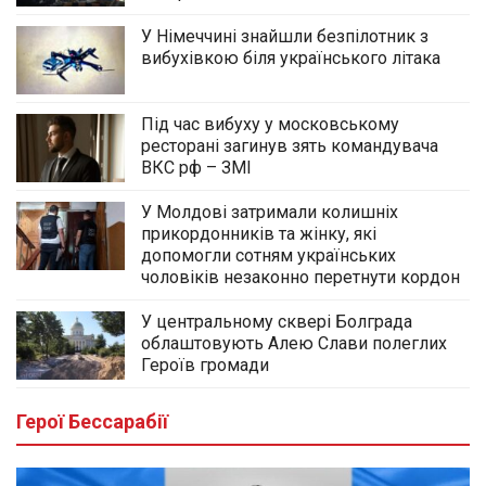
У Німеччині знайшли безпілотник з
вибухівкою біля українського літака
Під час вибуху у московському
ресторані загинув зять командувача
ВКС рф – ЗМІ
У Молдові затримали колишніх
прикордонників та жінку, які
допомогли сотням українських
чоловіків незаконно перетнути кордон
У центральному сквері Болграда
облаштовують Алею Слави полеглих
Героїв громади
Герої Бессарабії