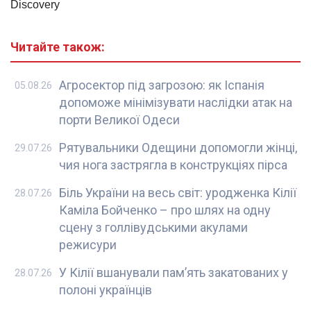
Читайте також:
Агросектор під загрозою: як Іспанія
05.08.26
допоможе мінімізувати наслідки атак на
порти Великої Одеси
Рятувальники Одещини допомогли жінці,
29.07.26
чия нога застрягла в конструкціях пірса
Біль України на весь світ: уродженка Кілії
28.07.26
Каміла Бойченко – про шлях на одну
сцену з голлівудськими акулами
режисури
У Кілії вшанували пам’ять закатованих у
28.07.26
полоні українців