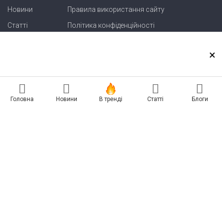
Новини
Правила використання сайту
Статті
Політика конфіденційності
Блоги
Карта сайту
×
Зв'язок
Реклама на сайті
Головна
Новини
В тренді
Статті
Блоги
Есть новость? Присылайте — разместим!
Про нас
Бессарабия INFORM
Insert