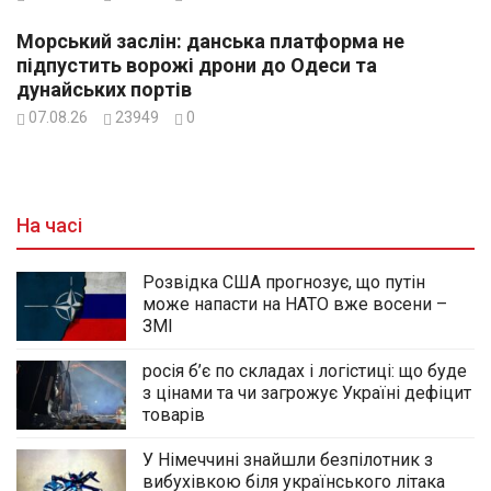
Морський заслін: данська платформа не
підпустить ворожі дрони до Одеси та
дунайських портів
07.08.26
23949
0
На часі
Розвідка США прогнозує, що путін
може напасти на НАТО вже восени –
ЗМІ
росія б’є по складах і логістиці: що буде
з цінами та чи загрожує Україні дефіцит
товарів
У Німеччині знайшли безпілотник з
вибухівкою біля українського літака