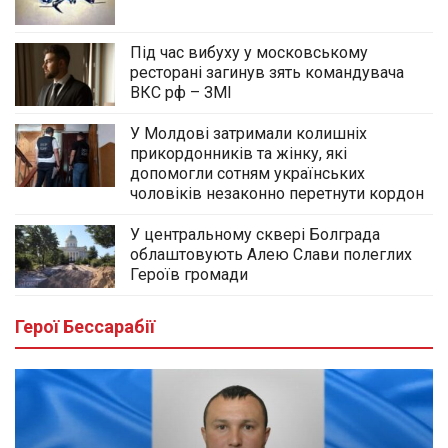
Під час вибуху у московському
ресторані загинув зять командувача
ВКС рф – ЗМІ
У Молдові затримали колишніх
прикордонників та жінку, які
допомогли сотням українських
чоловіків незаконно перетнути кордон
У центральному сквері Болграда
облаштовують Алею Слави полеглих
Героїв громади
Герої Бессарабії