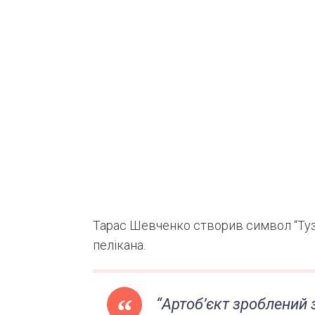
Тарас Шевченко створив символ “Тузл
пелікана.
“Артоб’єкт зроблений з