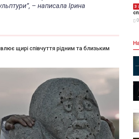
кульптури”, – написала Ірина
З 
сп
0
На
влює щирі співчуття рідним та близьким