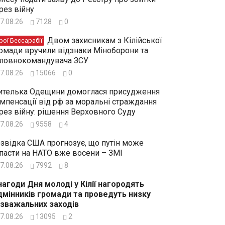
рез війну
7.08.26
7128
0
Двом захисникам з Кілійської
рої Бессарабії
омади вручили відзнаки Міноборони та
ловнокомандувача ЗСУ
7.08.26
15066
0
телька Одещини домоглася присудження
мпенсації від рф за моральні страждання
рез війну: рішення Верховного Суду
7.08.26
9558
4
звідка США прогнозує, що путін може
пасти на НАТО вже восени – ЗМІ
7.08.26
7992
8
нагоди Дня молоді у Кілії нагородять
дмінників громади та проведуть низку
зважальних заходів
7.08.26
13095
2