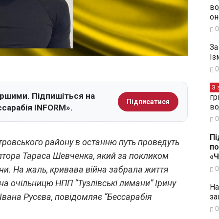
во
он
0
За
Із
0
З 
ершими. Підпишіться на
гр
Підписатися
во
ссарабія INFORM».
0
Пі
стровського району в останню путь проведуть
по
ьптора Тараса Шевченка, який за покликом
«
ини. На жаль, кривава війна забрала життя
0
на очільницю НПП “Тузлівські лимани” Ірину
На
Івана Русєва, повідомляє “Бессарабія
за
0