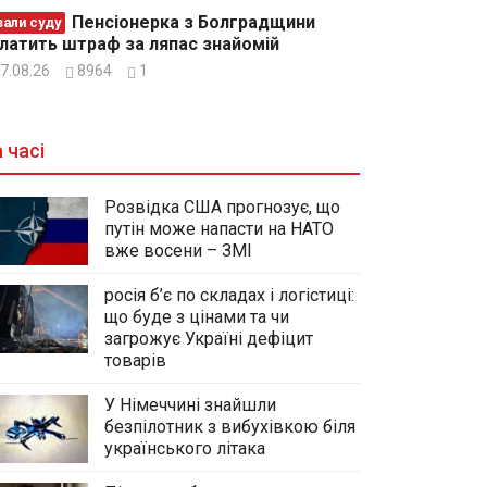
Пенсіонерка з Болградщини
зали суду
латить штраф за ляпас знайомій
7.08.26
8964
1
 часі
Розвідка США прогнозує, що
путін може напасти на НАТО
вже восени – ЗМІ
росія б’є по складах і логістиці:
що буде з цінами та чи
загрожує Україні дефіцит
товарів
У Німеччині знайшли
безпілотник з вибухівкою біля
українського літака