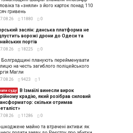
ловіка та «зняли» з його карток понад 110
сяч гривень
7.08.26
11880
0
рський заслін: данська платформа не
дпустить ворожі дрони до Одеси та
найських портів
7.08.26
18225
0
 Болградщині планують перейменувати
лицю на честь загиблого поліцейського
ргія Магли
7.08.26
9423
1
В Ізмаїлі винесли вирок
зали суду
рійному крадію, який розібрав силовий
ансформатор: скільки отримав
еталіст»
7.08.26
11286
0
шкоджене майно та втрачені активи: як
знесу подати заяву до Реєстру про збитки