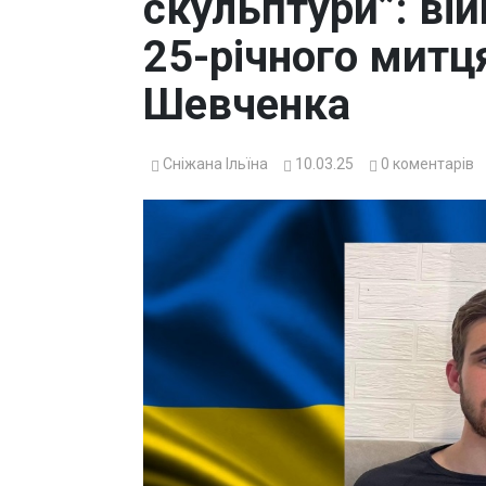
скульптури”: ві
25-річного митця
Шевченка
Сніжана Ільїна
10.03.25
0
коментарів