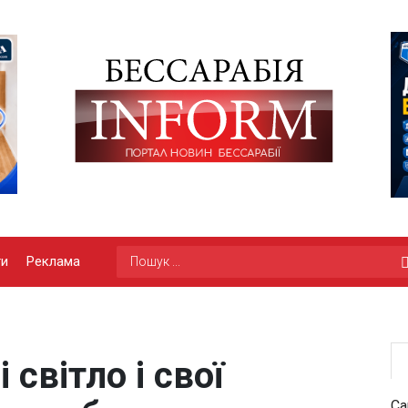
ги
Реклама
 світло і свої
Са