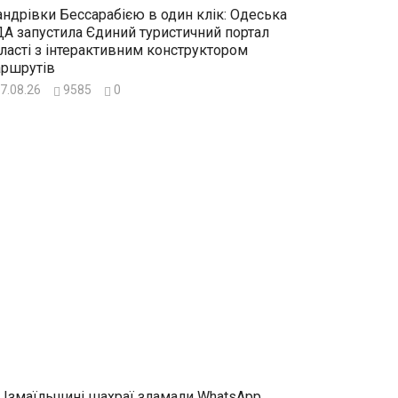
ндрівки Бессарабією в один клік: Одеська
А запустила Єдиний туристичний портал
ласті з інтерактивним конструктором
ршрутів
7.08.26
9585
0
 Ізмаїльщині шахраї зламали WhatsApp