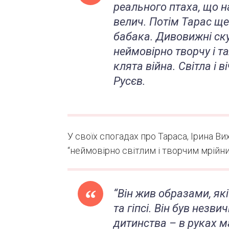
реального птаха, що 
велич. Потім Тарас ще
бабака. Дивовижні ск
неймовірно творчу і т
клята війна. Світла і в
Русєв.
У своїх спогадах про Тараса, Ірина 
“неймовірно світлим і творчим мрійн
“Він жив образами, як
та гіпсі. Він був незв
дитинства – в руках 