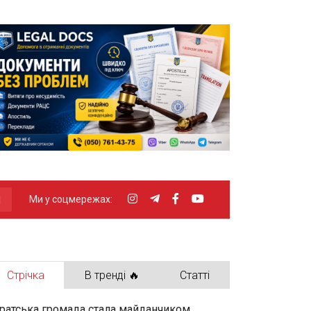
Ми у соцмережах:
Стрічка
В тренді 🔥
Статті
ратська громада стала майданчиком