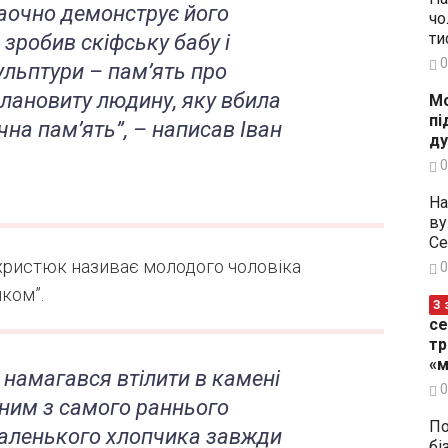
наочно демонструє його
чо
ти
 зробив скіфську бабу і
0
ульптури – пам’ять про
алановиту людину, яку вбила
Мо
пі
ічна пам’ять”, – написав Іван
ду
0
На
ву
Се
Вихристюк називає молодого чоловіка
0
иком”.
З 
се
тр
«м
і намагався втілити в камені
0
ичним з самого раннього
По
маленького хлопчика завжди
бі