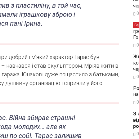
пив з пластиліну, в той час,
че
имали іграшкову зброю і
0
ся пані Ірина.
Ге
гр
Го
0
Жи
ри добрий і м’який характер Тарас був
ко
 – навчався і став скульптором. Мріяв жити в
че
о гаража. Юнакові дуже пощастило з батьками,
0
ку душевну організацію і сприяли у його
Ро
на
0
З 
час. Війна збирає страшні
ві
ода молодих… але як
ро
0
иш по собі. Тарас залишив