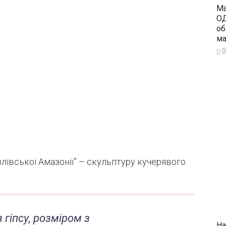
Ма
ОД
об
ма
0
івської Амазонії” – скульптуру кучерявого
 гіпсу, розміром з
На