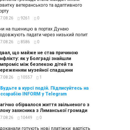
звитку ветеранського та адаптивного
орту
7.08.26
9261
0
ни на пшеницю в портах Дунаю
одовжують падати через низький попит
7.08.26
8586
0
двал, що майже не став причиною
нфлікту: як у Болграді знайшли
мпроміс між безпекою дітей та
ереженням музейної спадщини
7.08.26
10557
1
суйтесь на
ссарабію INFORM у Telegram
агічно обірвалося життя звільненого з
лону захисника з Лиманської громади
7.08.26
10449
0
доканали готують нові платіжки: вартість