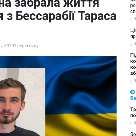
йна забрала життя
ро
сп
 з Бессарабії Тараса
0
Ці
пр
0
60291
перегляду
Пі
ко
ко
зб
0
Будьте в курсі подій. Підпи
Бе
Тр
по
0
Во