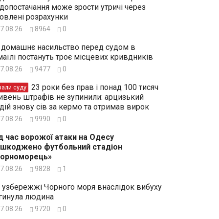
допостачання може зрости утричі через
овлені розрахунки
7.08.26
8964
0
 домашнє насильство перед судом в
маїлі постануть троє місцевих кривдників
7.08.26
9477
0
23 роки без прав і понад 100 тисяч
зали суду
ивень штрафів не зупинили: арцизький
дій знову сів за кермо та отримав вирок
7.08.26
9990
0
д час ворожої атаки на Одесу
шкоджено футбольний стадіон
Чорноморець»
7.08.26
9828
1
 узбережжі Чорного моря внаслідок вибуху
гинула людина
7.08.26
9720
0