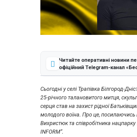
Читайте оперативні новини п
офіційний Telegram-канал «Бе
Сьогодні у селі Трапівка Білгород-Дні
25-річного талановитого митця, скул
серця став на захист рідної Батьківщ
молодого воїна. Про це, посилаючись 
Вихристюк та співробітника нацпарку 
INFORM”.