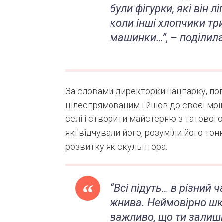
були фігурки, які він лі
коли інші хлопчики тр
машинки…”, – поділила
За словами директорки нацпарку, поп
цілеспрямованим і йшов до своєї мрії
селі і створити майстерню з татовог
які відчували його, розуміли його тон
розвитку як скульптора.
“Всі підуть… в різний 
жнива. Неймовірно шк
важливо, що ти залиш