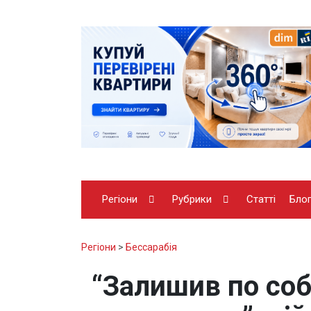
Регіони
Рубрики
Статті
Бло
Регіони
>
Бессарабія
“Залишив по собі