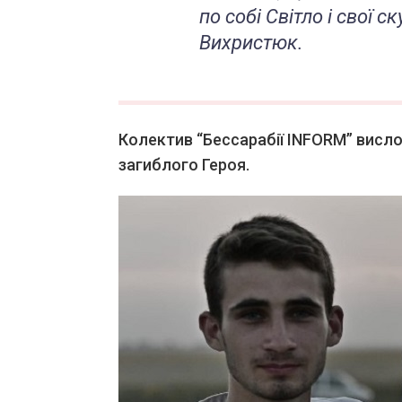
по собі Світло і свої с
Вихристюк.
Колектив “Бессарабії INFORM” висло
загиблого Героя.