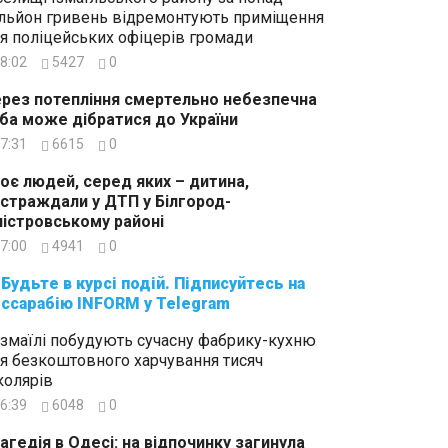
льйон гривень відремонтують приміщення
я поліцейських офіцерів громади
8:02
5427
0
рез потепління смертельно небезпечна
ба може дібратися до України
7:31
6615
0
оє людей, серед яких – дитина,
страждали у ДТП у Білгород-
істровському районі
7:00
4941
0
суйтесь на
ссарабію INFORM у Telegram
Ізмаїлі побудують сучасну фабрику-кухню
я безкоштовного харчування тисяч
олярів
6:39
6048
0
агедія в Одесі: на відпочинку загинула