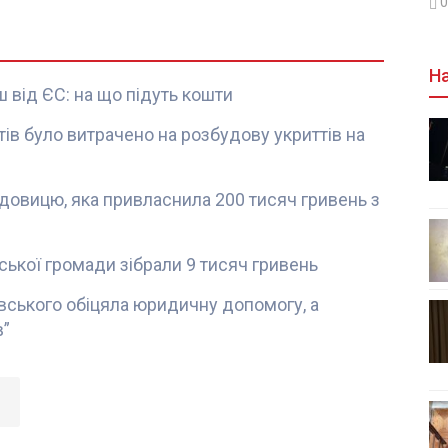
0
На
 від ЄС: на що підуть кошти
ів було витрачено на розбудову укриттів на
овицю, яка привласнила 200 тисяч гривень з
нської громади зібрали 9 тисяч гривень
вського обіцяла юридичну допомогу, а
в”