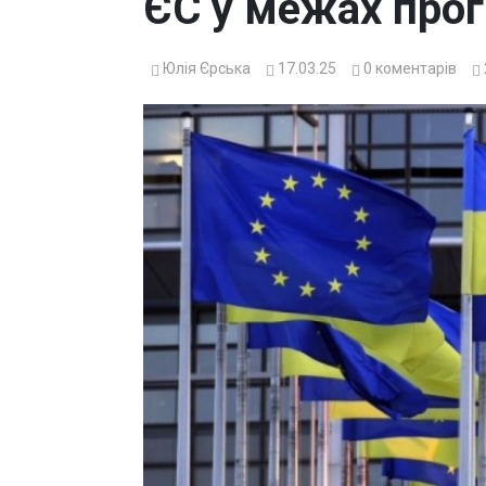
ЄС у межах прогр
Юлія Єрська
17.03.25
0
коментарів