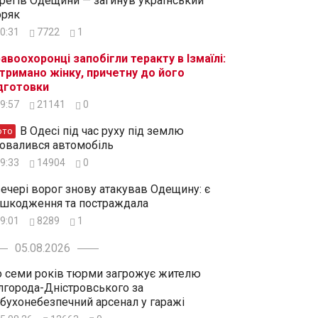
регів Одещини — загинув український
ряк
0:31
7722
1
авоохоронці запобігли теракту в Ізмаїлі:
тримано жінку, причетну до його
дготовки
9:57
21141
0
В Одесі під час руху під землю
ото
овалився автомобіль
9:33
14904
0
ечері ворог знову атакував Одещину: є
шкодження та постраждала
9:01
8289
1
05.08.2026
 семи років тюрми загрожує жителю
лгорода-Дністровського за
бухонебезпечний арсенал у гаражі