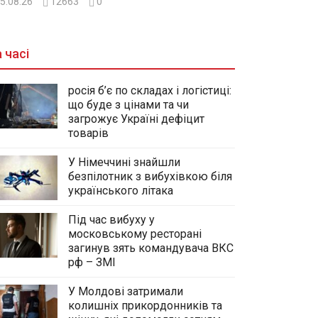
5.08.26
12663
0
 часі
росія б’є по складах і логістиці:
що буде з цінами та чи
загрожує Україні дефіцит
товарів
У Німеччині знайшли
безпілотник з вибухівкою біля
українського літака
Під час вибуху у
московському ресторані
загинув зять командувача ВКС
рф – ЗМІ
У Молдові затримали
колишніх прикордонників та