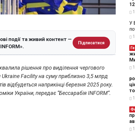
12
1
У 
по
1
ові події та живий контент —
Підписатися
я INFORM».
Ге
жи
Ми
хвалила рішення про виділення чергового
1
 Ukraine Facility на суму приблизно 3,5 млрд
ро
ів відбудеться наприкінці березня 2025 року.
ці
то
номіки України, передає “Бессарабія INFORM”.
1
Ф
пр
ав
1