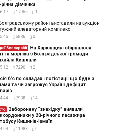
-річна дівчинка
6:17
17955
1
Болградському районі виставили на аукціон
тужний елеваторний комплекс
5:45
5886
0
На Харківщині обірвалося
рої Бессарабії
ття морпіха з Болградської громади
хайла Кишлали
5:12
7290
2
сія б’є по складах і логістиці: що буде з
нами та чи загрожує Україні дефіцит
варів
4:44
7938
14
Заборонену “знахідку” виявили
ото
икордонники у 20-річного пасажира
тобусу Кишинів-Ізмаїл
4:04
11988
0