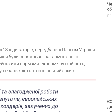
Че
об
1
і 13 індикаторів, передбачені Планом України
міни були спрямовані на гармонізацію
йськими нормами, економічну стійкість,
 незалежність та соціальний захист.
ї та злагодженої роботи
епутатів, європейських
ЄС
кхолдерів, залучених до
дл
дл