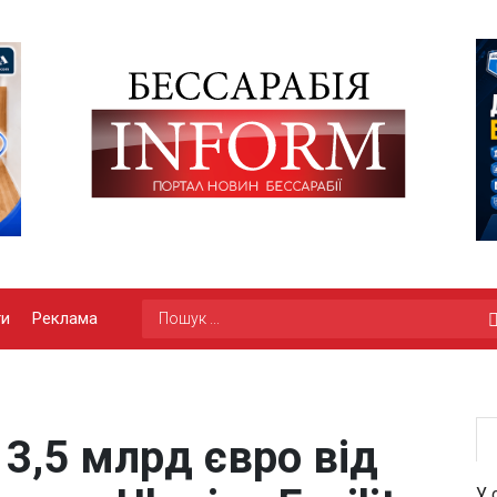
ги
Реклама
 3,5 млрд євро від
У 