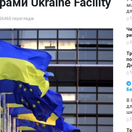
ами Ukraine Facility
мі
дл
1
26460
переглядів
Че
ри
1
Тр
по
Дн
1
Будьте в курсі подій. Підпи
Бе
В 
дл
шк
1
Тр