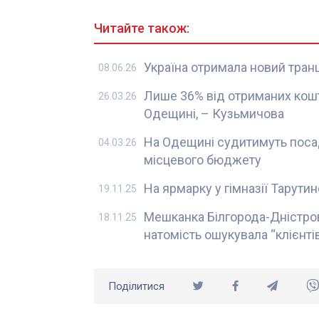
Читайте також:
Україна отримала новий транш
08.06.26
Лише 36% від отриманих кошт
26.03.26
Одещині, – Кузьмичова
На Одещині судитимуть посад
04.03.26
місцевого бюджету
На ярмарку у гімназії Тарути
19.11.25
Мешканка Білгорода-Дністро
18.11.25
натомість ошукувала “клієнті
Поділитися