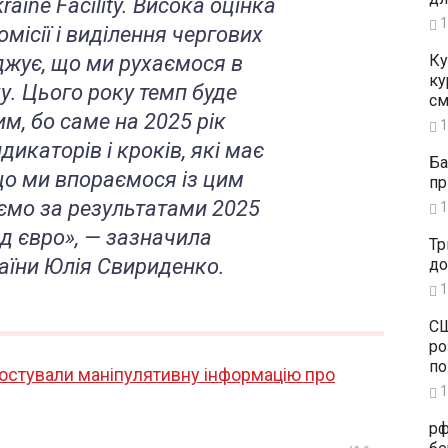
raine Facility. Висока оцінка
1
місії і виділення чергових
джує, що ми рухаємося в
Ку
ку
. Цього року темп буде
см
м, бо саме на 2025 рік
1
икаторів і кроків, які має
Ба
що ми впораємося із цим
пр
ємо за результатами 2025
1
д євро», — зазначила
Тр
аїни Юлія Свириденко.
до
1
СШ
ро
по
ростували маніпулятивну інформацію про
1
рф