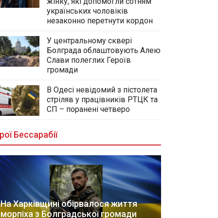
жінку, які допомогли сотням
українських чоловіків
незаконно перетнути кордон
У центральному сквері
Болграда облаштовують Алею
Слави полеглих Героїв
громади
В Одесі невідомий з пістолета
стріляв у працівників РТЦК та
СП – поранені четверо
рої Бессарабії
На Харківщині обірвалося життя
морпіха з Болградської громади