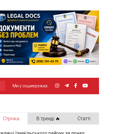
Ми у соцмережах:
Стрічка
В тренді 🔥
Статті
селищі Ізмаїльського району за понад