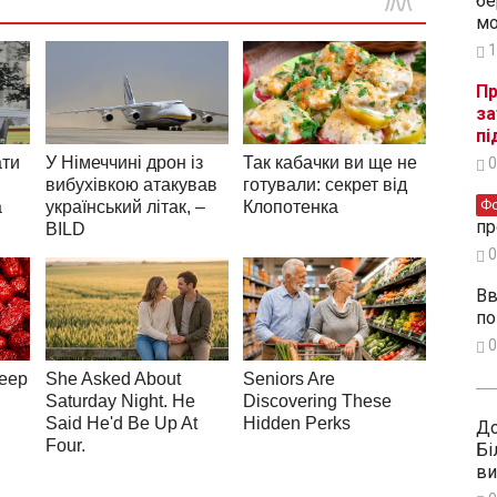
бе
мо
1
Пр
за
пі
0
Ф
пр
0
Вв
по
0
До
Бі
ви