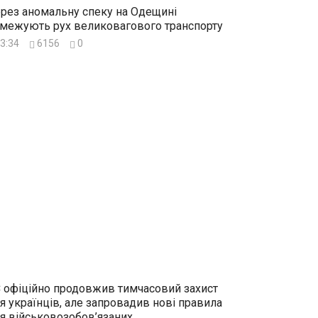
рез аномальну спеку на Одещині
межують рух великовагового транспорту
3:34
6156
0
 офіційно продовжив тимчасовий захист
я українців, але запровадив нові правила
я військовозобов’язаних