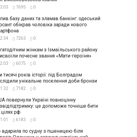
3:03
7695
0
пив базу даних та зламав банкінг: одеський
рсант обікрав чоловіка заради нового
артфона
2:34
7263
0
гатодітним жінкам з Ізмаїльського району
исвоїли почесне звання «Мати-героїня»
2:03
6075
0
и тисячі років історії: під Болградом
слідили унікальне поселення доби бронзи
1:32
7182
0
А повернули Україні повноцінну
звідпідтримку: це допоможе точніше бити
 цілях рф
1:01
6183
0
 вдарила по судну з пшеницею біля