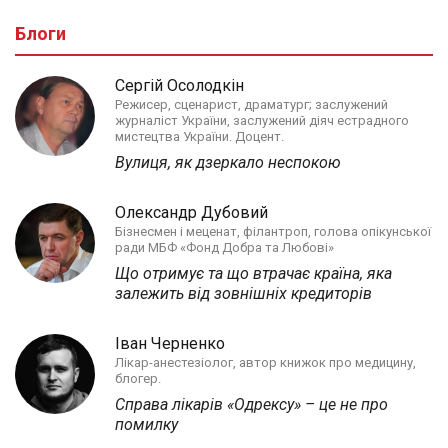
Блоги
Сергій Осолодкін
Режисер, сценарист, драматург; заслужений
журналіст України, заслужений діяч естрадного
мистецтва України. Доцент.
Вулиця, як дзеркало неспокою
Олександр Дубовий
Бізнесмен і меценат, філантроп, голова опікунської
ради МБФ «Фонд Добра та Любові»
Що отримує та що втрачає країна, яка
залежить від зовнішніх кредиторів
Іван Черненко
Лікар-анестезіолог, автор книжок про медицину,
блогер.
Справа лікарів «Одрексу» – це не про
помилку