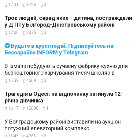
17:31
3726
0
Троє людей, серед яких – дитина, постраждали
у ДТП у Білгород-Дністровському районі
17:00
3375
0
Будьте в курсі подій. Підписуйтесь на
Бессарабію INFORM у Telegram
В Ізмаїлі побудують сучасну фабрику-кухню для
безкоштовного харчування тисяч школярів
16:39
4509
0
Трагедія в Одесі: на відпочинку загинула 12-
річна дівчинка
16:17
12690
1
У Болградському районі виставили на аукціон
потужний елеваторний комплекс
15:45
4266
0