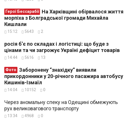
На Харківщині обірвалося життя
Герої Бессарабії
морпіха з Болградської громади Михайла
Кишлали
15:12
5643
2
росія б’є по складах і логістиці: що буде з
цінами та чи загрожує Україні дефіцит товарів
14:44
5616
13
Заборонену “знахідку” виявили
Фото
прикордонники у 20-річного пасажира автобусу
Кишинів-Ізмаїл
14:04
10152
0
Через аномальну спеку на Одещині обмежують
рух великовагового транспорту
13:34
4968
0