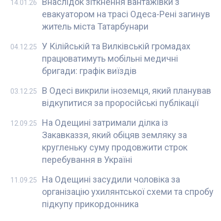
Внаслідок зіткнення вантажівки з
14.01.26
евакуатором на трасі Одеса-Рені загинув
житель міста Татарбунари
У Кілійській та Вилківській громадах
04.12.25
працюватимуть мобільні медичні
бригади: графік виїздів
В Одесі викрили іноземця, який планував
03.12.25
відкупитися за проросійські публікації
На Одещині затримали ділка із
12.09.25
Закавказзя, який обіцяв земляку за
кругленьку суму продовжити строк
перебування в Україні
На Одещині засудили чоловіка за
11.09.25
організацію ухилянтської схеми та спробу
підкупу прикордонника