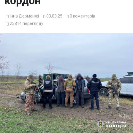
кордон
Інна Дерменжі
03.03.25
0
коментарів
23814
перегляду