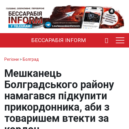
БЕССАРАБІЯ INFORM
Регіони
>
Болград
Мешканець
Болградського району
намагався підкупити
прикордонника, аби з
товаришем втекти за