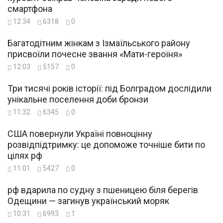
смартфона
12:34
6318
0
Багатодітним жінкам з Ізмаїльського району
присвоїли почесне звання «Мати-героїня»
12:03
5157
0
Три тисячі років історії: під Болградом дослідили
унікальне поселення доби бронзи
11:32
6345
0
США повернули Україні повноцінну
розвідпідтримку: це допоможе точніше бити по
цілях рф
11:01
5427
0
рф вдарила по судну з пшеницею біля берегів
Одещини — загинув український моряк
10:31
6993
1