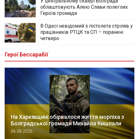
У центральному сквері Болграда
облаштовують Алею Слави полеглих
Героїв громади
В Одесі невідомий з пістолета стріляв у
працівників РТЦК та СП – поранені
четверо
Герої Бессарабії
На Харківщині обірвалося життя морпіха з
Болградської громади Михайла Кишлали
06.08.2026