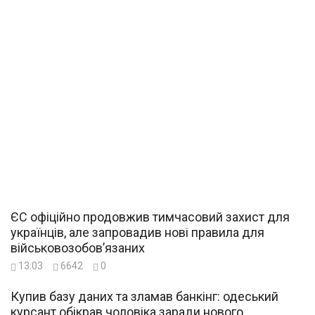
ЄС офіційно продовжив тимчасовий захист для
українців, але запровадив нові правила для
військовозобов’язаних
13:03
6642
0
Купив базу даних та зламав банкінг: одеський
курсант обікрав чоловіка заради нового