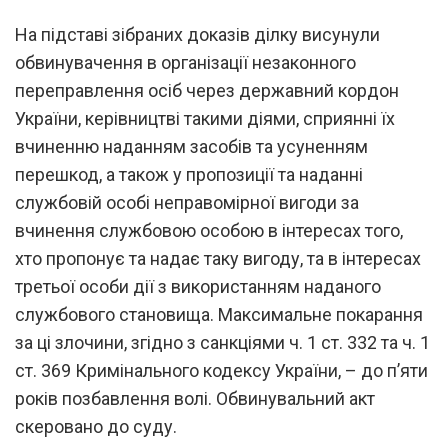
На підставі зібраних доказів ділку висунули
обвинувачення в організації незаконного
переправлення осіб через державний кордон
України, керівництві такими діями, сприянні їх
вчиненню наданням засобів та усуненням
перешкод, а також у пропозиції та наданні
службовій особі неправомірної вигоди за
вчинення службовою особою в інтересах того,
хто пропонує та надає таку вигоду, та в інтересах
третьої особи дії з використанням наданого
службового становища. Максимальне покарання
за ці злочини, згідно з санкціями ч. 1 ст. 332 та ч. 1
ст. 369 Кримінального кодексу України, – до п’яти
років позбавлення волі. Обвинувальний акт
скеровано до суду.