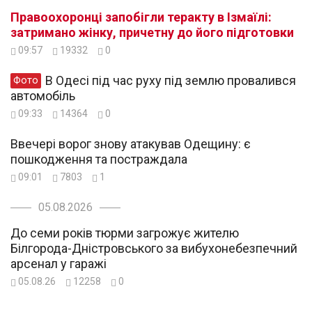
Правоохоронці запобігли теракту в Ізмаїлі:
затримано жінку, причетну до його підготовки
09:57
19332
0
В Одесі під час руху під землю провалився
Фото
автомобіль
09:33
14364
0
Ввечері ворог знову атакував Одещину: є
пошкодження та постраждала
09:01
7803
1
05.08.2026
До семи років тюрми загрожує жителю
Білгорода-Дністровського за вибухонебезпечний
арсенал у гаражі
05.08.26
12258
0