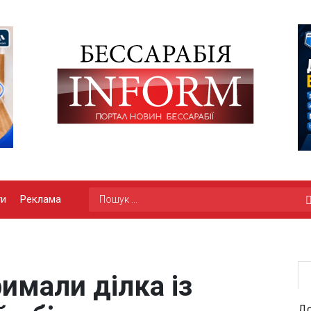
ги
Реклама
имали ділка із
До