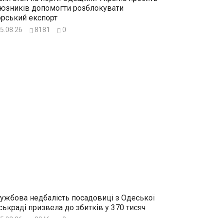
юзників допомогти розблокувати
рський експорт
5.08.26
8181
0
ужбова недбалість посадовиці з Одеської
ськраді призвела до збитків у 370 тисяч