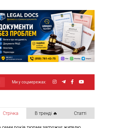
Ми у соцмережах:
Стрічка
В тренді 🔥
Статті
 семи років тюрми загрожує жителю