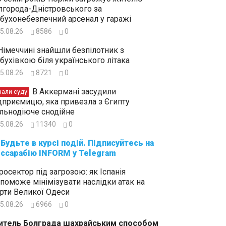
лгорода-Дністровського за
бухонебезпечний арсенал у гаражі
5.08.26
8586
0
Німеччині знайшли безпілотник з
бухівкою біля українського літака
5.08.26
8721
0
В Аккермані засудили
зали суду
дприємицю, яка привезла з Єгипту
льнодіюче снодійне
5.08.26
11340
0
суйтесь на
ссарабію INFORM у Telegram
росектор під загрозою: як Іспанія
поможе мінімізувати наслідки атак на
рти Великої Одеси
5.08.26
6966
0
тель Болграда шахрайським способом