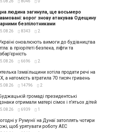
5.08.26
8046
0
на людина загинула, ще восьмеро
авмовані: ворог знову атакував Одещину
арними безпілотниками
5.08.26
8343
2
Україні оновлюють вимоги до будівництва
тла: в пріорітеті безпека, ліфти та
збар’єрність
5.08.26
6696
2
телька Ізмаїльщини хотіла продати речі на
X, а натомість втратила 70 тисяч гривень
5.08.26
14796
2
Буджацькій громаді президентські
дзнаки отримали матері сімох і п’ятьох дітей
5.08.26
6939
1
огодні у Румунії на Дунаї затоплять чотири
ржі, щоб урятувати роботу АЕС