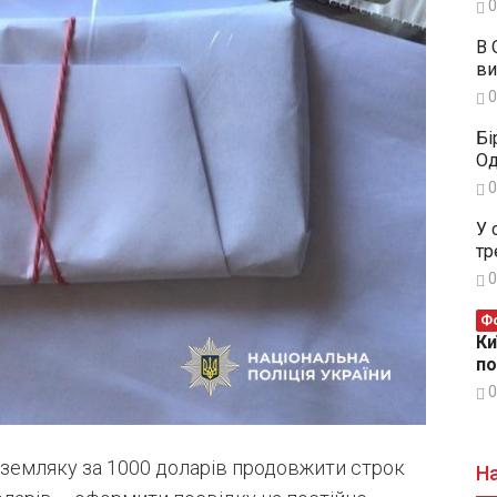
0
В 
ви
0
Бі
Од
0
У 
тр
0
Фо
Ки
п
0
 земляку за 1000 доларів продовжити строк
На