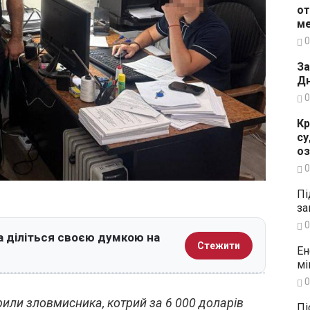
от
ме
0
За
Дн
0
Кр
су
о
0
Пі
за
0
а діліться своєю думкою на
Стежити
Ен
мі
0
крили зловмисника, котрий за 6 000 доларів
Пі