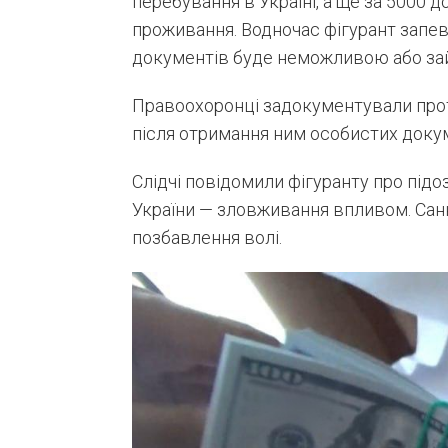
перебування в Україні, а ще за 5000 
проживання. Водночас фігурант запев
документів буде неможливою або зай
Правоохоронці задокументували про
після отримання ним особистих докуме
Слідчі повідомили фігуранту про підоз
України — зловживання впливом. Санкц
позбавлення волі.