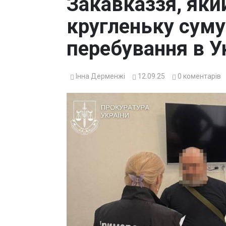
Закавказзя, яки
кругленьку сум
перебування в У
Інна Дерменжі
12.09.25
0
коментарів