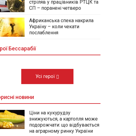
стріляв у працівників РТЦК та
СП – поранені четверо
Африканська спека накрила
Україну – коли чекати
У центральному сквері Болграда
послаблення
облаштовують Алею Слави
полеглих Героїв громади
рої Бессарабії
03.08.2026
Усі герої
рисні новини
Ціни на кукурудзу
знижуються, а картопля може
подорожчати: що відбувається
на аграрному ринку України