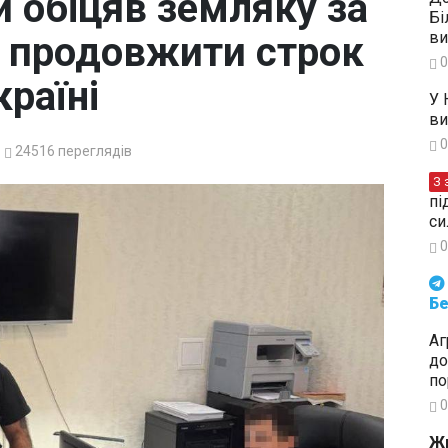
й обіцяв земляку за
Бі
ви
у продовжити строк
0
країні
У 
ви
0
24516
переглядів
З 
пі
си
0
Будьте в курсі подій. Підпи
Бе
Аг
до
по
0
Жи