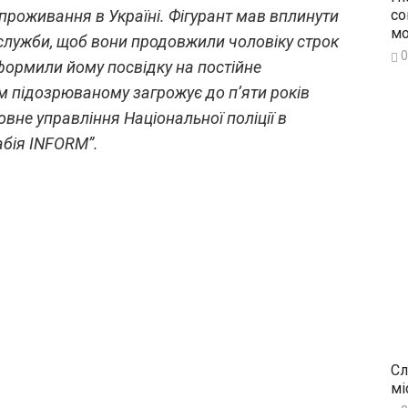
 проживання в Україні. Фігурант мав вплинути
со
мо
 служби, щоб вони продовжили чоловіку строк
0
оформили йому посвідку на постійне
 підозрюваному загрожує до п’яти років
овне управління Національної поліції в
абія INFORM”.
Сл
мі