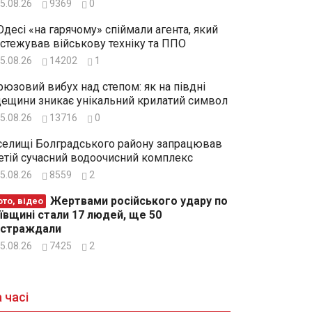
5.08.26
9369
0
Одесі «на гарячому» спіймали агента, який
стежував військову техніку та ППО
5.08.26
14202
1
рюзовий вибух над степом: як на півдні
ещини зникає унікальний крилатий символ
5.08.26
13716
0
селищі Болградського району запрацював
етій сучасний водоочисний комплекс
5.08.26
8559
2
Жертвами російського удару по
то, відео
ївщині стали 17 людей, ще 50
остраждали
5.08.26
7425
2
 часі