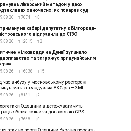
римував лікарський метадон у двох
дзакладах одночасно: як покарав суд
5.08.26
7074
0
триману на хабарі депутатку з Білгорода-
істровського відправили до СІЗО
5.08.26
12015
2
итичне мілководдя на Дунаї зупинило
дноплавство та загрожує придунайським
зерам
5.08.26
16038
15
д час вибуху у московському ресторані
гинув зять командувача ВКС рф – ЗМІ
5.08.26
8181
2
ергетики Одещини відстежуватимуть
грацію білих лелек за допомогою GPS
5.08.26
7668
0
сля атак на порти Одещини Україна просить