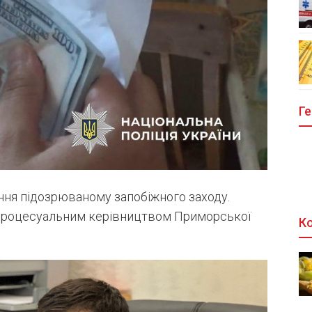
Ге
ння підозрюваному запобіжного заходу.
 процесуальним керівництвом Приморської
Ко