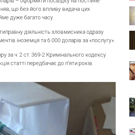
доларів – оформити посвідку на постійне
няв, що без його впливу видача цих
ме дуже багато часу.
типравну діяльність зловмисника одразу
нтів іноземця та 6 000 доларів за «послугу».
ру за ч. 2 ст. 369-2 Кримінального кодексу
ія статті передбачає до п’яти років