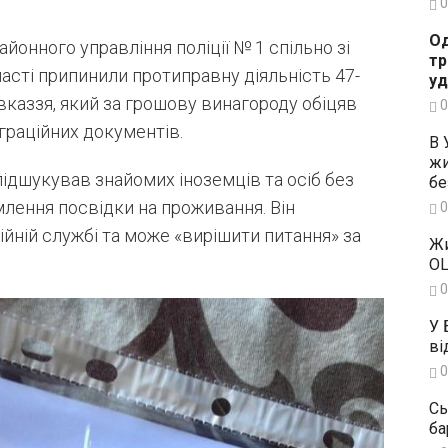
0
Од
районного управління поліції № 1 спільно зі
тр
асті припинили протиправну діяльність 47-
уд
авказзя, який за грошову винагороду обіцяв
0
граційних документів.
В 
жи
підшукував знайомих іноземців та осіб без
бе
лення посвідки на проживання. Він
0
ійній службі та може «вирішити питання» за
Жи
OL
0
У 
ві
0
Сь
ба