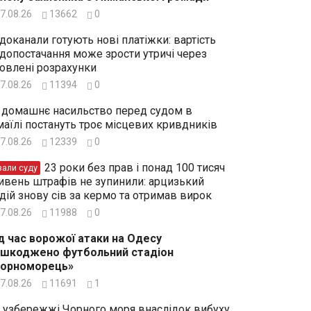
7.08.26
13662
0
доканали готують нові платіжки: вартість
допостачання може зрости утричі через
овлені розрахунки
7.08.26
11394
0
 домашнє насильство перед судом в
маїлі постануть троє місцевих кривдників
7.08.26
12339
0
23 роки без прав і понад 100 тисяч
зали суду
ивень штрафів не зупинили: арцизький
дій знову сів за кермо та отримав вирок
7.08.26
11988
0
д час ворожої атаки на Одесу
шкоджено футбольний стадіон
Чорноморець»
7.08.26
11691
1
 узбережжі Чорного моря внаслідок вибуху