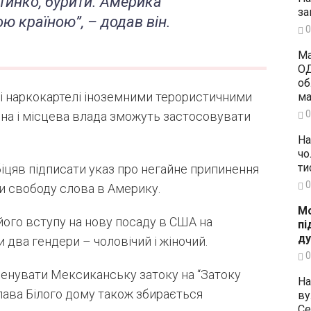
тинко, бурити. Америка
за
ю країною”, – додав він.
0
Ма
ОД
об
сі наркокартелі іноземними терористичними
ма
0
льна і місцева влада зможуть застосовувати
.
На
чо
ти
іцяв підписати указ про негайне припинення
0
ти свободу слова в Америку.
Мо
 його вступу на нову посаду в США на
пі
ду
 два гендери – чоловічий і жіночий.
0
менувати Мексиканську затоку на “Затоку
На
лава Білого дому також збирається
ву
Се