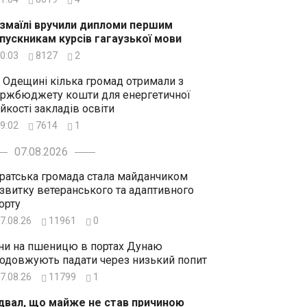
Ізмаїлі вручили дипломи першим
пускникам курсів гагаузької мови
0:03
8127
2
 Одещині кілька громад отримали з
ржбюджету кошти для енергетичної
ійкості закладів освіти
9:02
7614
1
07.08.2026
ратська громада стала майданчиком
звитку ветеранського та адаптивного
орту
7.08.26
11961
0
ни на пшеницю в портах Дунаю
одовжують падати через низький попит
7.08.26
11799
1
двал, що майже не став причиною