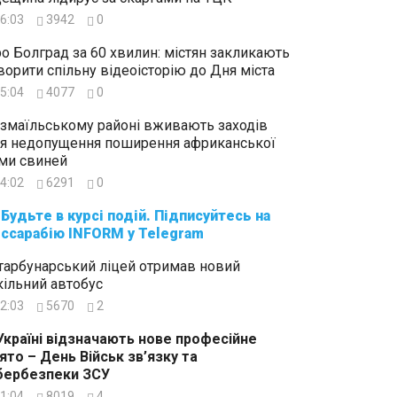
6:03
3942
0
о Болград за 60 хвилин: містян закликають
ворити спільну відеоісторію до Дня міста
5:04
4077
0
Ізмаїльському районі вживають заходів
я недопущення поширення африканської
ми свиней
4:02
6291
0
суйтесь на
ссарабію INFORM у Telegram
тарбунарський ліцей отримав новий
ільний автобус
2:03
5670
2
Україні відзначають нове професійне
ято – День Військ зв’язку та
бербезпеки ЗСУ
1:04
8019
4