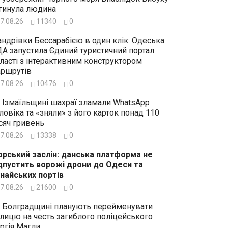
гинула людина
7.08.26
11340
0
ндрівки Бессарабією в один клік: Одеська
А запустила Єдиний туристичний портал
ласті з інтерактивним конструктором
ршрутів
7.08.26
10476
0
 Ізмаїльщині шахраї зламали WhatsApp
ловіка та «зняли» з його карток понад 110
сяч гривень
7.08.26
13338
0
рський заслін: данська платформа не
дпустить ворожі дрони до Одеси та
найських портів
7.08.26
21600
0
 Болградщині планують перейменувати
лицю на честь загиблого поліцейського
ргія Магли