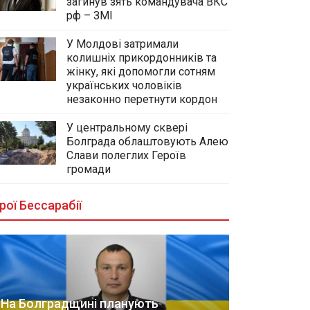
загинув зять командувача ВКС
рф – ЗМІ
У Молдові затримали
колишніх прикордонників та
жінку, які допомогли сотням
українських чоловіків
незаконно перетнути кордон
У центральному сквері
Болграда облаштовують Алею
Слави полеглих Героїв
громади
рої Бессарабії
На Болградщині планують