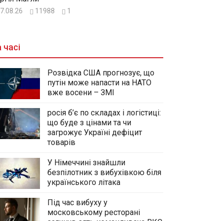
7.08.26
11988
1
 часі
Розвідка США прогнозує, що
путін може напасти на НАТО
вже восени – ЗМІ
росія б’є по складах і логістиці:
що буде з цінами та чи
загрожує Україні дефіцит
товарів
У Німеччині знайшли
безпілотник з вибухівкою біля
українського літака
Під час вибуху у
московському ресторані