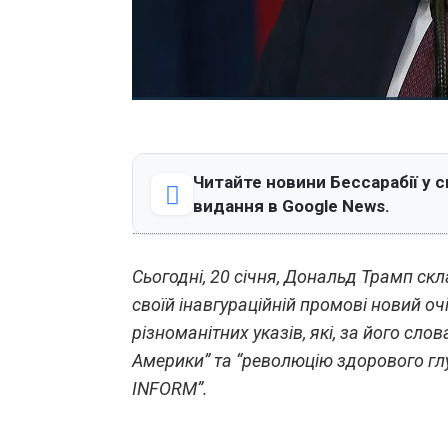
Читайте новини Бессарабії у с
видання в Google News.
Сьогодні, 20 січня, Дональд Трамп ск
своїй інавгураційній промові новий о
різноманітних указів, які, за його сл
Америки” та “революцію здорового глу
INFORM”.