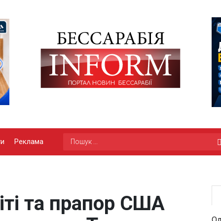
ги
Реклама
іті та прапор США
Од