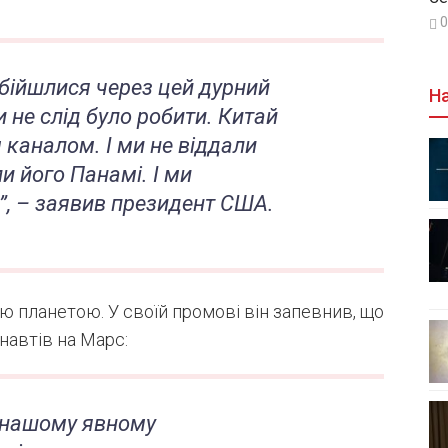
0
обійшлися через цей дурний
На
и не слід було робити. Китай
каналом. І ми не віддали
и його Панамі. І ми
”, – заявив президент США.
 планетою. У своїй промові він запевнив, що
навтів на Марс:
 нашому явному