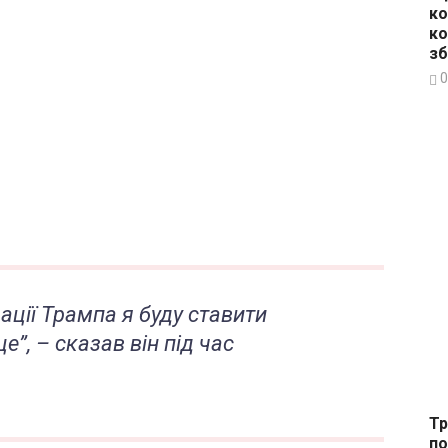
ко
ко
зб
0
ації Трампа я буду ставити
”, – сказав він під час
Тр
по