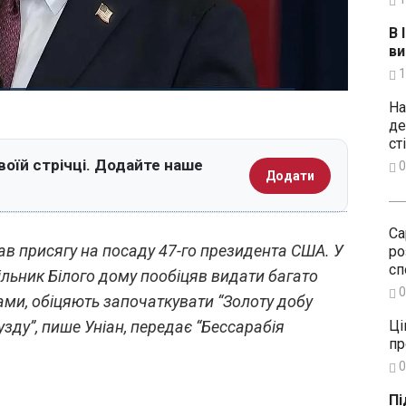
В 
ви
1
На
де
ст
воїй стрічці. Додайте наше
0
Додати
Са
лав присягу на посаду 47-го президента США. У
ро
сп
чільник Білого дому пообіцяв видати багато
0
овами, обіцяють започаткувати “Золоту добу
Ці
зду”, пише Уніан, передає “Бессарабія
пр
0
Пі