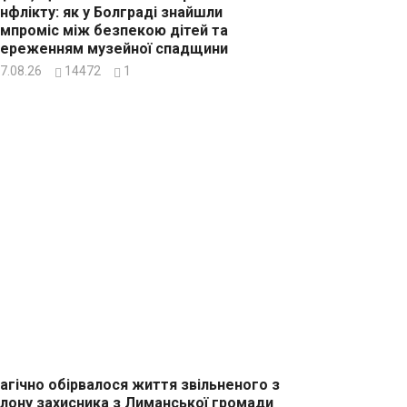
нфлікту: як у Болграді знайшли
мпроміс між безпекою дітей та
ереженням музейної спадщини
7.08.26
14472
1
агічно обірвалося життя звільненого з
лону захисника з Лиманської громади