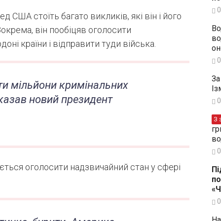
0
д США стоїть багато викликів, які він і його
Во
Зокрема, він пообіцяв оголосити
во
оні країни і відправити туди війська.
он
0
За
ти мільйони кримінальних
Із
сказав новий президент
0
З 
гр
во
0
ється оголосити надзвичайний стан у сфері
Пі
по
«
0
На