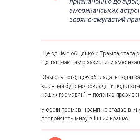
призначенню до зірок
американських астрон
зоряно-смугастий прап
Ще однією обіцянкою Трампа стала р
що так має намір захистити американсь
“Замість того, щоб обкладати податк
країн, ми будемо обкладати податкам
наших громадян”, – пояснив президе
У своїй промові Трамп не згадав війну
посприяють миру в інших країнах.