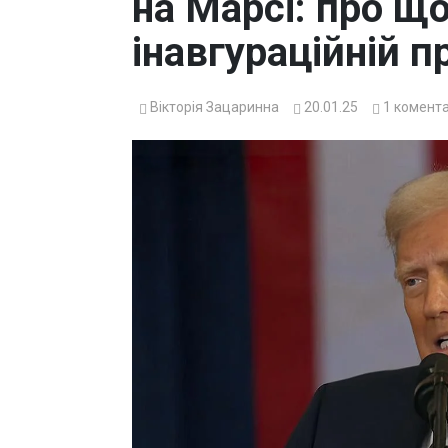
на Марсі: про щ
інавгураційній п
Вікторія Зацаринна
20.01.25
1
комент