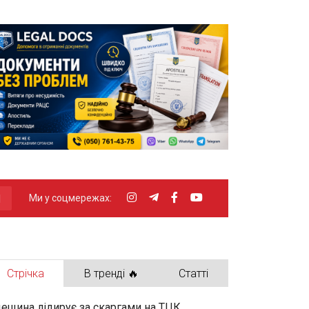
Ми у соцмережах:
Стрічка
В тренді 🔥
Статті
ещина лідирує за скаргами на ТЦК