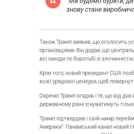
“Ми будемо бурити, ди
знову стане виробничо
Також Трамп заявив, що оголосить у
організаціями. Він додав, що центра
всі заходи по боротьбі зі злочинністю
Крім того, новий президент США пооб
всієї урядової цензури, щоб поверну
Окремо Трамп згадав і те, що від дня
державному рівні існуватимуть тільки
Трамп підтвердив і свій намір перей
Америки”. Панамський канал новий г