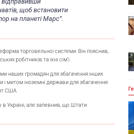
, відправивши
автів, щоб встановити
ор на планеті Марс”.
еформа торговельної системи. Він пояснив,
ких робітників та їхні сім’ї.
ами наших громадян для збагачення інших
и і митом іноземні держави для збагачення
Ге
нт США.
 в Україні, але запевнив, що Штати