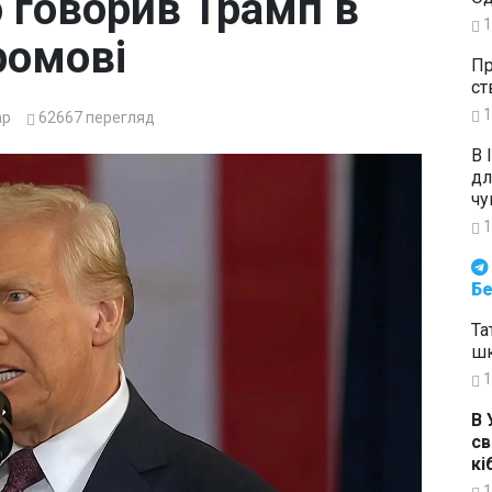
о говорив Трамп в
1
ромові
Пр
ст
1
ар
62667
перегляд
В 
дл
чу
1
Будьте в курсі подій. Підпи
Бе
Та
шк
1
В 
св
кі
1