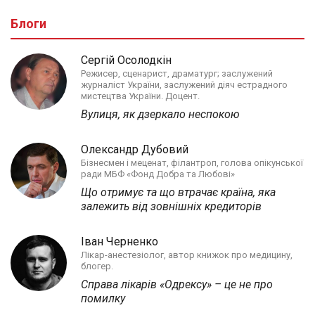
Блоги
Сергій Осолодкін
Режисер, сценарист, драматург; заслужений
журналіст України, заслужений діяч естрадного
мистецтва України. Доцент.
Вулиця, як дзеркало неспокою
Олександр Дубовий
Бізнесмен і меценат, філантроп, голова опікунської
ради МБФ «Фонд Добра та Любові»
Що отримує та що втрачає країна, яка
залежить від зовнішніх кредиторів
Іван Черненко
Лікар-анестезіолог, автор книжок про медицину,
блогер.
Справа лікарів «Одрексу» – це не про
помилку