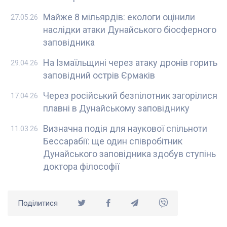
Майже 8 мільярдів: екологи оцінили
27.05.26
наслідки атаки Дунайського біосферного
заповідника
На Ізмаїльщині через атаку дронів горить
29.04.26
заповідний острів Єрмаків
Через російський безпілотник загорілися
17.04.26
плавні в Дунайському заповіднику
Визначна подія для наукової спільноти
11.03.26
Бессарабії: ще один співробітник
Дунайського заповідника здобув ступінь
доктора філософії
Поділитися