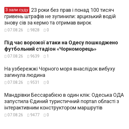
23 роки без прав і понад 100 тисяч
З зали суду
гривень штрафів не зупинили: арцизький водій
знову сів за кермо та отримав вирок
07.08.26
9828
0
Під час ворожої атаки на Одесу пошкоджено
футбольний стадіон «Чорноморець»
07.08.26
9639
1
На узбережжі Чорного моря внаслідок вибуху
загинула людина
07.08.26
9531
0
Мандрівки Бессарабією в один клік: Одеська ОДА
запустила Єдиний туристичний портал області з
інтерактивним конструктором маршрутів
07.08.26
9477
0