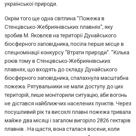
української природи.
Окрім того ще одна світлина “Пожежа в
Стенцівсько-Жебриянівських плавнях”, яку
зробив М. Яковлєв на території Дунайського
біосферного заповідника, посіла перше місце в
спецномінації конкурсу “Втрати природи”. “Кілька
років тому в Стенцівсько-Жебриянівських
плавнях, що входять до складу Дунайського
біосферного заповідника, спалахнула масштабна
пожежа. Рятувальники не мали доступу до цих
територій, лише моніторили ситуацію, аби вогонь
не дістався найближчих населених пунктів. Через
посушливий рік та висохлі плавні пожежа тривала
майже два місяці і загалом вигоріло 2826 гектарів
плавнів . На щастя, вона сталася восени, коли