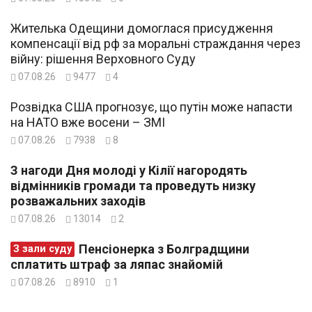
Жителька Одещини домоглася присудження
компенсації від рф за моральні страждання через
війну: рішення Верховного Суду
07.08.26
9477
4
Розвідка США прогнозує, що путін може напасти
на НАТО вже восени – ЗМІ
07.08.26
7938
8
З нагоди Дня молоді у Кілії нагородять
відмінників громади та проведуть низку
розважальних заходів
07.08.26
13014
2
Пенсіонерка з Болградщини
З зали суду
сплатить штраф за ляпас знайомій
07.08.26
8910
1