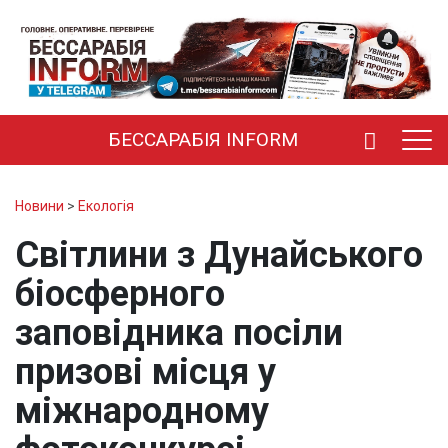
БЕССАРАБІЯ INFORM
Новини
>
Екологія
Світлини з Дунайського
біосферного
заповідника посіли
призові місця у
міжнародному