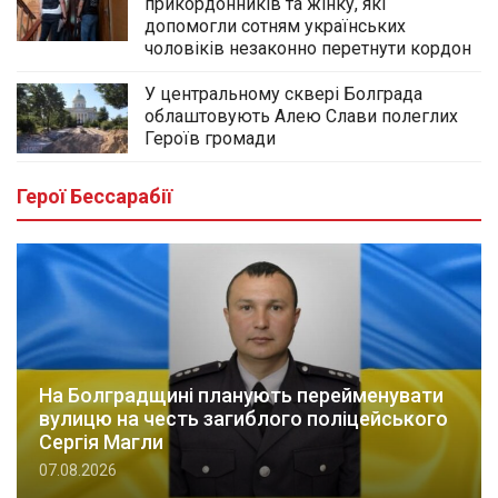
прикордонників та жінку, які
допомогли сотням українських
чоловіків незаконно перетнути кордон
У центральному сквері Болграда
облаштовують Алею Слави полеглих
Героїв громади
Герої Бессарабії
На Болградщині планують перейменувати
вулицю на честь загиблого поліцейського
Сергія Магли
07.08.2026