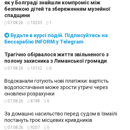
як у Болграді знайшли компроміс між
безпекою дітей та збереженням музейної
спадщини
07.08.26
10233
1
Будьте в курсі подій. Підписуйтесь на
Бессарабію INFORM у Telegram
Трагічно обірвалося життя звільненого з
полону захисника з Лиманської громади
07.08.26
10152
0
Водоканали готують нові платіжки: вартість
водопостачання може зрости утричі через
оновлені розрахунки
07.08.26
8748
0
За домашнє насильство перед судом в Ізмаїлі
постануть троє місцевих кривдників
07.08.26
9207
0