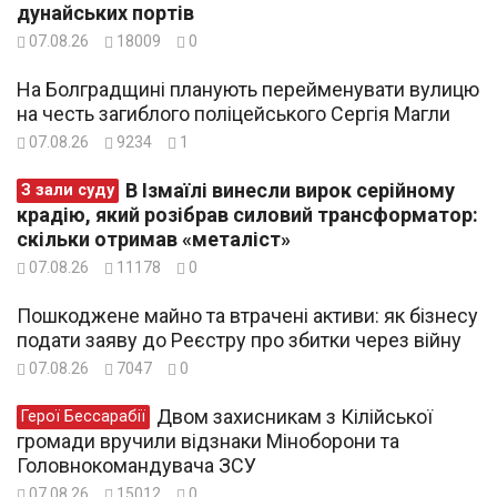
дунайських портів
07.08.26
18009
0
На Болградщині планують перейменувати вулицю
на честь загиблого поліцейського Сергія Магли
07.08.26
9234
1
В Ізмаїлі винесли вирок серійному
З зали суду
крадію, який розібрав силовий трансформатор:
скільки отримав «металіст»
07.08.26
11178
0
Пошкоджене майно та втрачені активи: як бізнесу
подати заяву до Реєстру про збитки через війну
07.08.26
7047
0
Двом захисникам з Кілійської
Герої Бессарабії
громади вручили відзнаки Міноборони та
Головнокомандувача ЗСУ
07.08.26
15012
0