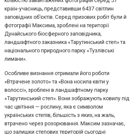
кількістю завантажених фотографій серед 57
країн-учасниць, представивши 6437 світлин
заповідних об’єктів. Серед призових робіт були й
фотографії Максима, зроблені на території
Дунайського біосферного заповідника,
ландшафтного заказника «Тарутинський степ» та
національного природного парку «Тузлівські
лимани».
Особливе визнання отримали його роботи
«Втрачене золото» та «Вона носила квіти у
волоссі», зроблені в ландшафтному парку
«Тарутинський степ». Вони зображують ковилу під
час цвітіння — рослину, яка є символом
українських степів, більшість з яких, на жаль,
втрачено через розорювання. Максим зазначає,
що залишки степових територій сьогодні