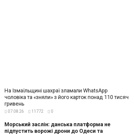
На Ізмаїльщині шахраї зламали WhatsApp
чоловіка та «зняли» з його карток понад 110 тисяч
гривень
07.08.26
11772
0
Морський заслін: данська платформа не
підпустить ворожі дрони до Одеси та