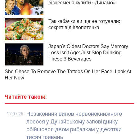
Читайте також:
Незаконний вилов червонокнижного
17.07.26
лосося у Дунайському заповіднику
обійшовся двом рибалкам у десятки
тисяч гривень