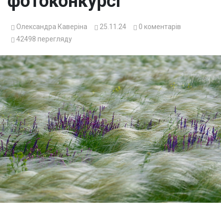
фотоконкурсі
Олександра Каверіна
25.11.24
0
коментарів
42498
перегляду