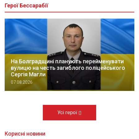
Герої Бессарабії
На Болградщині планують перейменувати
вулицю на честь загиблого поліцейського
Сергія Магли
07.08.2026
Усі герої
Корисні новини