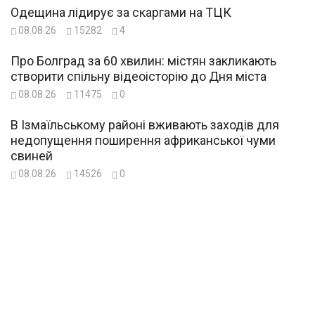
Одещина лідирує за скаргами на ТЦК
08.08.26
15282
4
Про Болград за 60 хвилин: містян закликають
створити спільну відеоісторію до Дня міста
08.08.26
11475
0
В Ізмаїльському районі вживають заходів для
недопущення поширення африканської чуми
свиней
08.08.26
14526
0