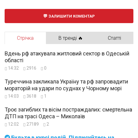
ЗАЛИШИТИ КОМЕНТАР
Стрічка
В тренді 🔥
Статті
Вдень рф атакувала житловий сектор в Одеській
області
14:32
2916
0
Туреччина закликала Україну та рф запровадити
мораторій на удари по суднах у Чорному морі
14:03
3618
1
Троє загиблих та вісім постраждалих: смертельна
ДТП на трасі Одеса – Миколаїв
12:02
27189
2
Будьте в курсі подій. Підписуйтесь на