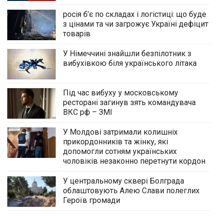
росія б’є по складах і логістиці: що буде
з цінами та чи загрожує Україні дефіцит
товарів
У Німеччині знайшли безпілотник з
вибухівкою біля українського літака
Під час вибуху у московському
ресторані загинув зять командувача
ВКС рф – ЗМІ
У Молдові затримали колишніх
прикордонників та жінку, які
допомогли сотням українських
чоловіків незаконно перетнути кордон
У центральному сквері Болграда
облаштовують Алею Слави полеглих
Героїв громади