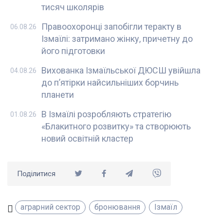
тисяч школярів
Правоохоронці запобігли теракту в
06.08.26
Ізмаїлі: затримано жінку, причетну до
його підготовки
Вихованка Ізмаїльської ДЮСШ увійшла
04.08.26
до п’ятірки найсильніших борчинь
планети
В Ізмаїлі розробляють стратегію
01.08.26
«Блакитного розвитку» та створюють
новий освітній кластер
Поділитися
аграрний сектор
бронювання
Ізмаїл