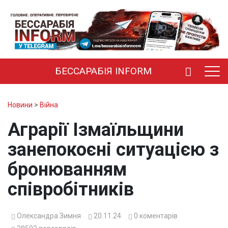
БЕССАРАБІЯ INFORM
Новини
>
Війна
Аграрії Ізмаїльщини
занепокоєні ситуацією з
бронюванням
співробітників
Олександра Зимня
20.11.24
0
коментарів