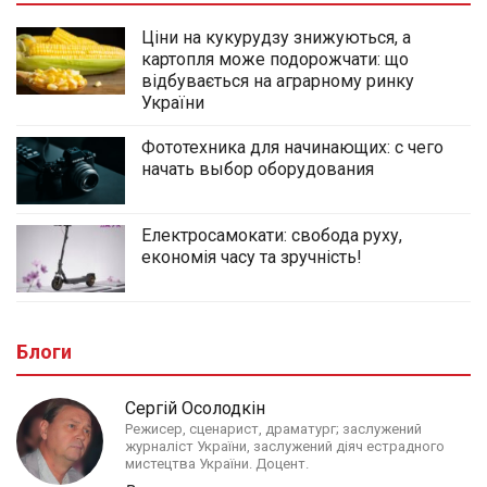
Ціни на кукурудзу знижуються, а
картопля може подорожчати: що
відбувається на аграрному ринку
України
Фототехника для начинающих: с чего
начать выбор оборудования
Електросамокати: свобода руху,
економія часу та зручність!
Блоги
Сергій Осолодкін
Режисер, сценарист, драматург; заслужений
журналіст України, заслужений діяч естрадного
мистецтва України. Доцент.