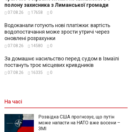
полону захисника з Лиманської громади
07.08.26
17658
0
Водоканали готують нові платіжки: вартість
водопостачання може зрости утричі через
оновлені розрахунки
07.08.26
14580
0
За домашнє насильство перед судом в Ізмаїлі
постануть троє місцевих кривдників
07.08.26
16335
0
На часі
Розвідка США прогнозує, що путін
може напасти на НАТО вже восени –
ЗМІ