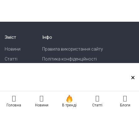
Зміст
Інфо
Новини
Правила використання сайту
Статті
Політика конфіденційності
Блоги
Карта сайту
×
Зв'язок
Реклама на сайті
Головна
Новини
В тренді
Статті
Блоги
Есть новость? Присылайте — разместим!
Про нас