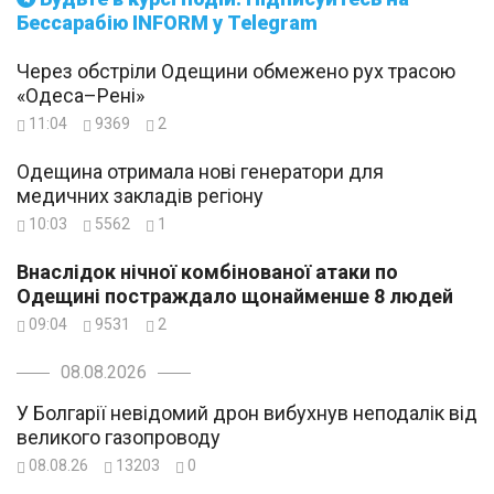
Бессарабію INFORM у Telegram
Через обстріли Одещини обмежено рух трасою
«Одеса–Рені»
11:04
9369
2
Одещина отримала нові генератори для
медичних закладів регіону
10:03
5562
1
Внаслідок нічної комбінованої атаки по
Одещині постраждало щонайменше 8 людей
09:04
9531
2
08.08.2026
У Болгарії невідомий дрон вибухнув неподалік від
великого газопроводу
08.08.26
13203
0