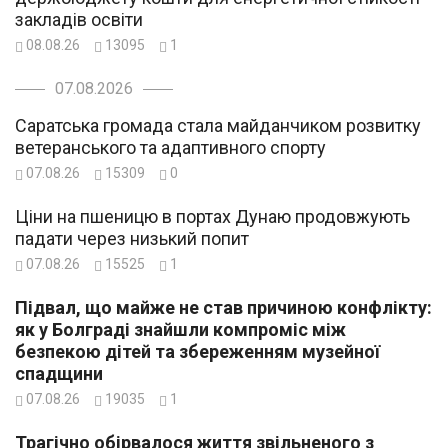
закладів освіти
08.08.26
13095
1
07.08.2026
Саратська громада стала майданчиком розвитку
ветеранського та адаптивного спорту
07.08.26
15309
0
Ціни на пшеницю в портах Дунаю продовжують
падати через низький попит
07.08.26
15525
1
Підвал, що майже не став причиною конфлікту:
як у Болграді знайшли компроміс між
безпекою дітей та збереженням музейної
спадщини
07.08.26
19035
1
Трагічно обірвалося життя звільненого з