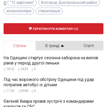
"12 вартових"
Білгород-Дністровський район
зооволонтери
стерилізація
ПЕРЕГЛЯНУТИ КОМЕНТАРІ (1)
Стрічка
В тренді 🔥
Статті
На Одещині стартує сезонна заборона на вилов
раків у період другої линьки
18:02
3429
0
Під час ворожого обстрілу Одещини під удар
потрапив автобус із дітьми
17:06
6048
0
Євгеній Хмара провів зустрічі з командирами
корпусів та СБС