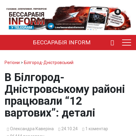
БЕССАРАБІЯ INFORM
Регіони
>
Білгород-Дністровський
В Білгород-
Дністровському районі
працювали “12
вартових”: деталі
Олександра Каверіна
24.10.24
1
коментар