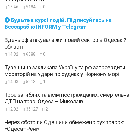
15:46
5184
0
Будьте в курсі подій. Підписуйтесь на
Бессарабію INFORM у Telegram
Вдень рф атакувала житловий сектор в Одеській
області
14:32
6588
0
Туреччина закликала Україну та рф запровадити
мораторій на удари по суднах у Чорному морі
14:03
5913
1
Троє загиблих та вісім постраждалих: смертельна
ДТП на трасі Одеса – Миколаїв
12:02
35127
2
Через обстріли Одещини обмежено рух трасою
«Одеса–Рені»