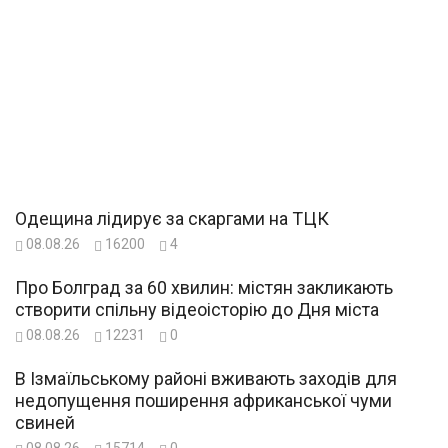
Одещина лідирує за скаргами на ТЦК
08.08.26
16200
4
Про Болград за 60 хвилин: містян закликають
створити спільну відеоісторію до Дня міста
08.08.26
12231
0
В Ізмаїльському районі вживають заходів для
недопущення поширення африканської чуми
свиней