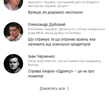
журналіст України, заслужений діяч естрадного
мистецтва України. Доцент.
Вулиця, як дзеркало неспокою
Олександр Дубовий
Бізнесмен і меценат, філантроп, голова опікунської
ради МБФ «Фонд Добра та Любові»
Що отримує та що втрачає країна, яка
залежить від зовнішніх кредиторів
Іван Черненко
Лікар-анестезіолог, автор книжок про медицину,
блогер.
Справа лікарів «Одрексу» – це не про
помилку
Дивитись все