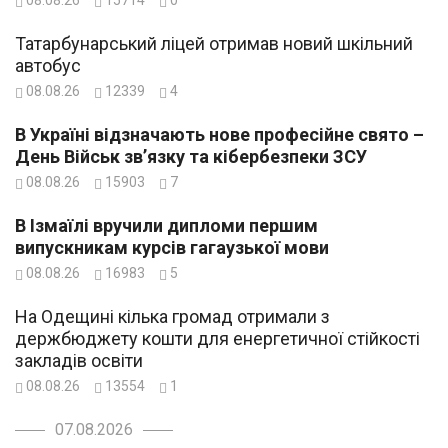
08.08.26
15714
0
Татарбунарський ліцей отримав новий шкільний
автобус
08.08.26
12339
4
В Україні відзначають нове професійне свято –
День Військ зв’язку та кібербезпеки ЗСУ
08.08.26
15903
7
В Ізмаїлі вручили дипломи першим
випускникам курсів гагаузької мови
08.08.26
16983
5
На Одещині кілька громад отримали з
держбюджету кошти для енергетичної стійкості
закладів освіти
08.08.26
13554
1
07.08.2026