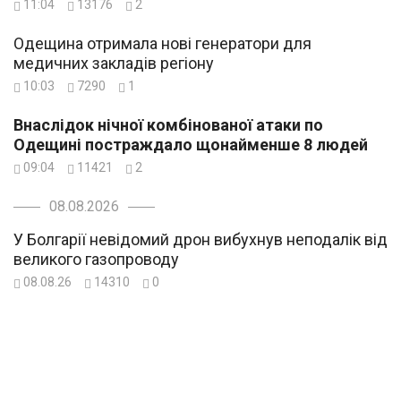
11:04
13176
2
Одещина отримала нові генератори для
медичних закладів регіону
10:03
7290
1
Внаслідок нічної комбінованої атаки по
Одещині постраждало щонайменше 8 людей
09:04
11421
2
08.08.2026
У Болгарії невідомий дрон вибухнув неподалік від
великого газопроводу
08.08.26
14310
0