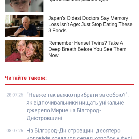
Читайте також:
“Невже так важко прибрати за собою?”:
28.07.26
як відпочивальники нищать унікальне
джерело Мирне на Білгород-
Дністровщині
На Білгород-Дністровщині десятеро
08.07.26
чоловіків ховалися серед коробок у фурі,