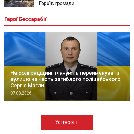
Героїв громади
Герої Бессарабії
На Болградщині планують перейменувати
вулицю на честь загиблого поліцейського
Сергія Магли
07.08.2026
Усі герої