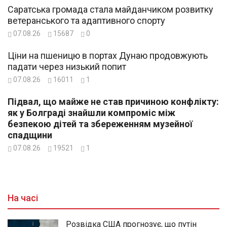
Саратська громада стала майданчиком розвитку
ветеранського та адаптивного спорту
07.08.26
15687
0
Ціни на пшеницю в портах Дунаю продовжують
падати через низький попит
07.08.26
16011
1
Підвал, що майже не став причиною конфлікту:
як у Болграді знайшли компроміс між
безпекою дітей та збереженням музейної
спадщини
07.08.26
19521
1
На часі
Розвідка США прогнозує, що путін