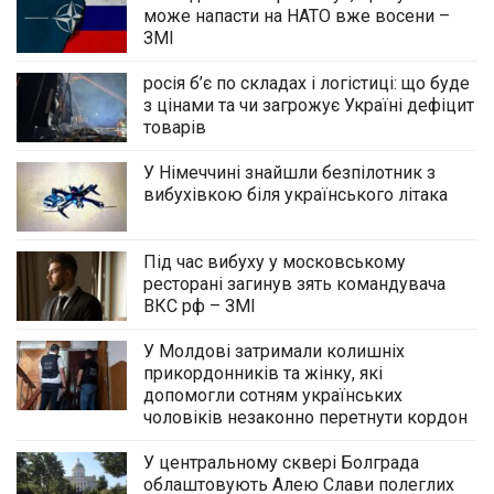
може напасти на НАТО вже восени –
ЗМІ
росія б’є по складах і логістиці: що буде
з цінами та чи загрожує Україні дефіцит
товарів
У Німеччині знайшли безпілотник з
вибухівкою біля українського літака
Під час вибуху у московському
ресторані загинув зять командувача
ВКС рф – ЗМІ
У Молдові затримали колишніх
прикордонників та жінку, які
допомогли сотням українських
чоловіків незаконно перетнути кордон
У центральному сквері Болграда
облаштовують Алею Слави полеглих