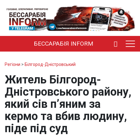
БЕССАРАБІЯ INFORM
Регіони
>
Білгород-Дністровський
Житель Білгород-
Дністровського району,
який сів п’яним за
кермо та вбив людину,
піде під суд