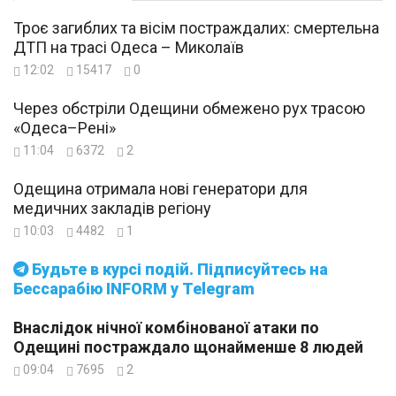
Троє загиблих та вісім постраждалих: смертельна
ДТП на трасі Одеса – Миколаїв
12:02
15417
0
Через обстріли Одещини обмежено рух трасою
«Одеса–Рені»
11:04
6372
2
Одещина отримала нові генератори для
медичних закладів регіону
10:03
4482
1
Будьте в курсі подій. Підписуйтесь на
Бессарабію INFORM у Telegram
Внаслідок нічної комбінованої атаки по
Одещині постраждало щонайменше 8 людей
09:04
7695
2