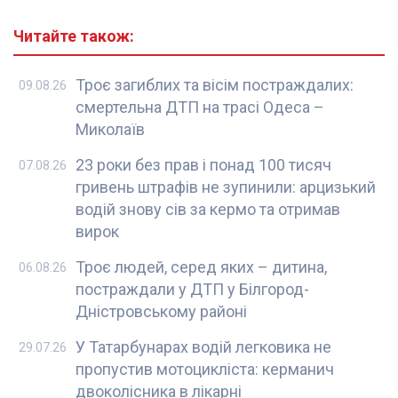
Читайте також:
Троє загиблих та вісім постраждалих:
09.08.26
смертельна ДТП на трасі Одеса –
Миколаїв
23 роки без прав і понад 100 тисяч
07.08.26
гривень штрафів не зупинили: арцизький
водій знову сів за кермо та отримав
вирок
Троє людей, серед яких – дитина,
06.08.26
постраждали у ДТП у Білгород-
Дністровському районі
У Татарбунарах водій легковика не
29.07.26
пропустив мотоцикліста: керманич
двоколісника в лікарні