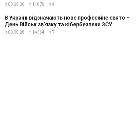
08.08.26
11070
4
В Україні відзначають нове професійне свято –
День Військ зв’язку та кібербезпеки ЗСУ
08.08.26
14364
7