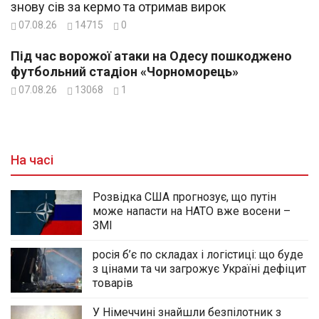
знову сів за кермо та отримав вирок
07.08.26
14715
0
Під час ворожої атаки на Одесу пошкоджено
футбольний стадіон «Чорноморець»
07.08.26
13068
1
На часі
Розвідка США прогнозує, що путін
може напасти на НАТО вже восени –
ЗМІ
росія б’є по складах і логістиці: що буде
з цінами та чи загрожує Україні дефіцит
товарів
У Німеччині знайшли безпілотник з