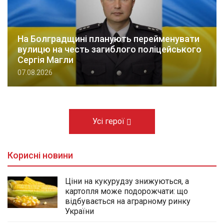
На Болградщині планують перейменувати
вулицю на честь загиблого поліцейського
Сергія Магли
07.08.2026
Усі герої
Корисні новини
Ціни на кукурудзу знижуються, а
картопля може подорожчати: що
відбувається на аграрному ринку
України