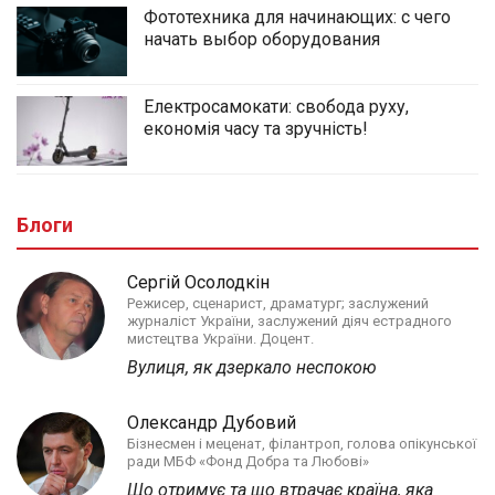
Фототехника для начинающих: с чего
начать выбор оборудования
Електросамокати: свобода руху,
економія часу та зручність!
Блоги
Сергій Осолодкін
Режисер, сценарист, драматург; заслужений
журналіст України, заслужений діяч естрадного
мистецтва України. Доцент.
Вулиця, як дзеркало неспокою
Олександр Дубовий
Бізнесмен і меценат, філантроп, голова опікунської
ради МБФ «Фонд Добра та Любові»
Що отримує та що втрачає країна, яка