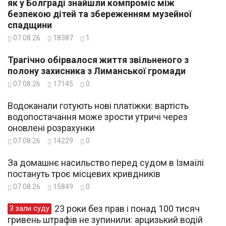
як у Болграді знайшли компроміс між
безпекою дітей та збереженням музейної
спадщини
07.08.26
18387
1
Трагічно обірвалося життя звільненого з
полону захисника з Лиманської громади
07.08.26
17145
0
Водоканали готують нові платіжки: вартість
водопостачання може зрости утричі через
оновлені розрахунки
07.08.26
14229
0
За домашнє насильство перед судом в Ізмаїлі
постануть троє місцевих кривдників
07.08.26
15849
0
23 роки без прав і понад 100 тисяч
З зали суду
гривень штрафів не зупинили: арцизький водій