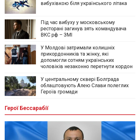
вибухівкою біля українського літака
Під час вибуху у московському
ресторані загинув зять командувача
ВКС рф – ЗМІ
У Молдові затримали колишніх
прикордонників та жінку, які
допомогли сотням українських
чоловіків незаконно перетнути кордон
У центральному сквері Болграда
облаштовують Алею Слави полеглих
Героїв громади
Герої Бессарабії