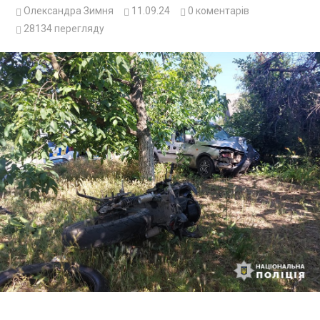
Олександра Зимня
11.09.24
0
коментарів
28134
перегляду