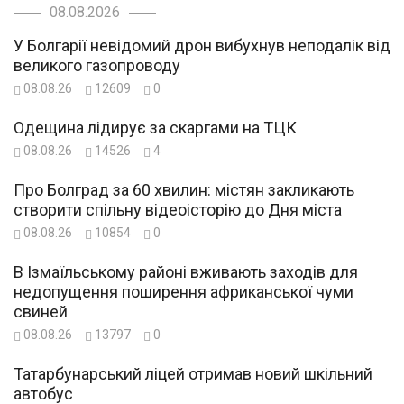
08.08.2026
У Болгарії невідомий дрон вибухнув неподалік від
великого газопроводу
08.08.26
12609
0
Одещина лідирує за скаргами на ТЦК
08.08.26
14526
4
Про Болград за 60 хвилин: містян закликають
створити спільну відеоісторію до Дня міста
08.08.26
10854
0
В Ізмаїльському районі вживають заходів для
недопущення поширення африканської чуми
свиней
08.08.26
13797
0
Татарбунарський ліцей отримав новий шкільний
автобус