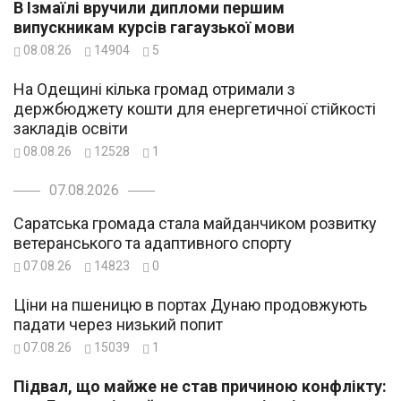
В Ізмаїлі вручили дипломи першим
випускникам курсів гагаузької мови
08.08.26
14904
5
На Одещині кілька громад отримали з
держбюджету кошти для енергетичної стійкості
закладів освіти
08.08.26
12528
1
07.08.2026
Саратська громада стала майданчиком розвитку
ветеранського та адаптивного спорту
07.08.26
14823
0
Ціни на пшеницю в портах Дунаю продовжують
падати через низький попит
07.08.26
15039
1
Підвал, що майже не став причиною конфлікту: