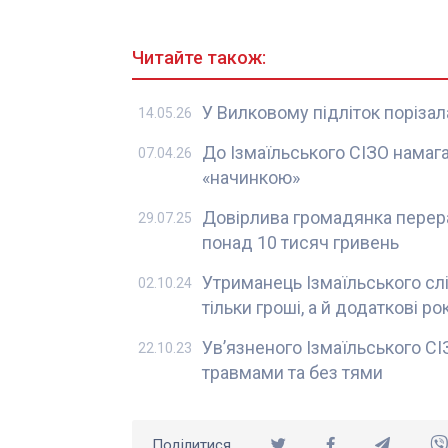
Читайте також:
У Вилковому підліток порізала
14.05.26
До Ізмаїльського СІЗО намаг
07.04.26
«начинкою»
Довірлива громадянка перера
29.07.25
понад 10 тисяч гривень
Утриманець Ізмаїльського слі
02.10.24
тільки гроші, а й додаткові р
Ув’язненого Ізмаїльського СІ
22.10.23
травмами та без тями
Поділитися