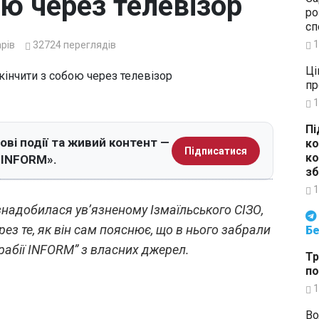
ою через телевізор
ро
сп
1
рів
32724
переглядів
Ці
пр
1
Пі
ові події та живий контент —
ко
Підписатися
ко
я INFORM».
зб
1
знадобилася ув’язненому Ізмаїльського СІЗО,
Будьте в курсі подій. Підпи
рез те, як він сам пояснює, що в нього забрали
Бе
арабії INFORM” з власних джерел.
Тр
по
1
Во