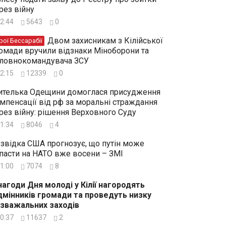
рез війну
2:44
5643
0
Двом захисникам з Кілійської
рої Бессарабії
омади вручили відзнаки Міноборони та
ловнокомандувача ЗСУ
2:15
12339
0
телька Одещини домоглася присудження
мпенсації від рф за моральні страждання
рез війну: рішення Верховного Суду
1:34
8046
4
звідка США прогнозує, що путін може
пасти на НАТО вже восени – ЗМІ
1:00
7074
8
нагоди Дня молоді у Кілії нагородять
дмінників громади та проведуть низку
зважальних заходів
0:37
11637
2