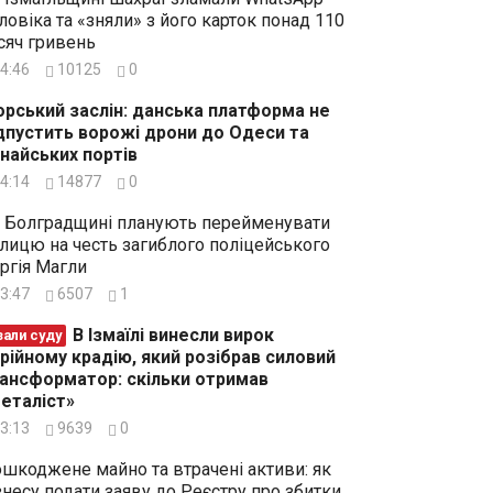
ловіка та «зняли» з його карток понад 110
сяч гривень
4:46
10125
0
рський заслін: данська платформа не
дпустить ворожі дрони до Одеси та
найських портів
4:14
14877
0
 Болградщині планують перейменувати
лицю на честь загиблого поліцейського
ргія Магли
3:47
6507
1
В Ізмаїлі винесли вирок
зали суду
рійному крадію, який розібрав силовий
ансформатор: скільки отримав
еталіст»
3:13
9639
0
шкоджене майно та втрачені активи: як
знесу подати заяву до Реєстру про збитки