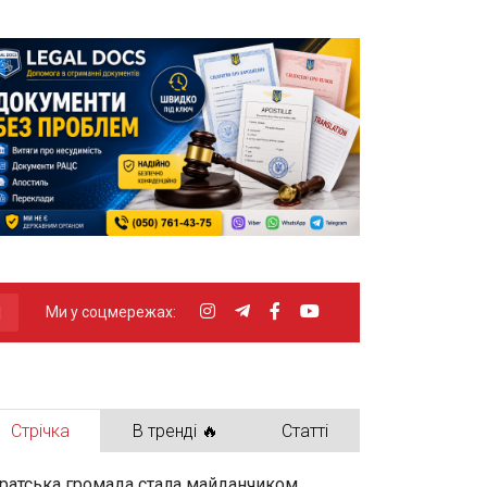
Ми у соцмережах:
Стрічка
В тренді 🔥
Статті
ратська громада стала майданчиком