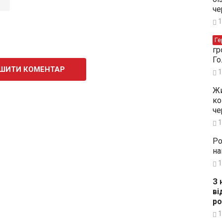
че
1
Ге
гр
Го
ШИТИ КОМЕНТАР
1
Жи
ко
че
1
Ро
на
1
З 
ві
ро
1