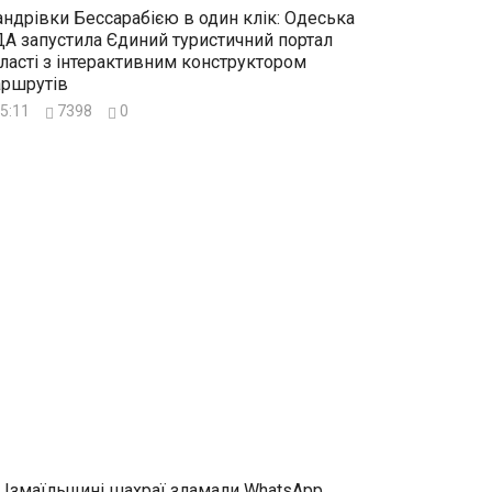
ндрівки Бессарабією в один клік: Одеська
А запустила Єдиний туристичний портал
ласті з інтерактивним конструктором
ршрутів
5:11
7398
0
 Ізмаїльщині шахраї зламали WhatsApp