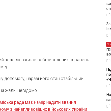
во
он
1
За
Із
1
З 
гр
во
й чоловік завдав собі чисельних поранень
1
мері.
Пі
по
 допомогу, наразі його стан стабільний.
«
1
на жаль, невідомо.
На
за
міська рада має намір надати звання
1
ому з найвпливовіших військових України