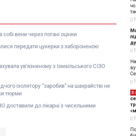
чо
ти
1
Мо
 собі вени через погані оцінки
пі
ду
алися передати цукерки з забороненою
1
На
хувала ув’язненому з Ізмаїльського СІЗО
ву
Се
1
дчого ізолятору “заробив” на шахрайстві не
оки тюрми
З 
се
тр
ЗО доставили до лікарні з чисельними
«м
1
По
бі