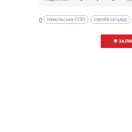
Ізмаїльське СІЗО
спроба суїциду
ЗАЛИ