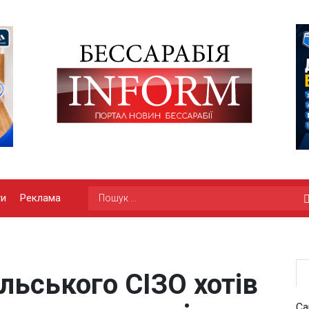
ги
Реклама
льського СІЗО хотів
Са