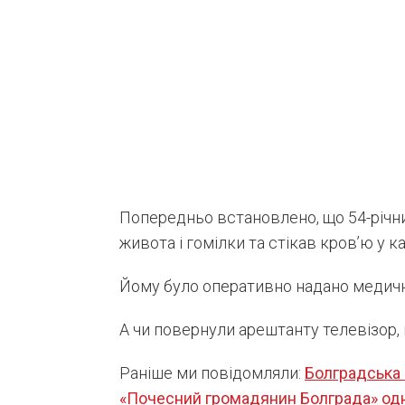
Попередньо встановлено, що 54-річни
живота і гомілки та стікав кров’ю у ка
Йому було оперативно надано медичну
А чи повернули арештанту телевізор, 
Раніше ми повідомляли:
Болградська 
«Почесний громадянин Болграда» одн