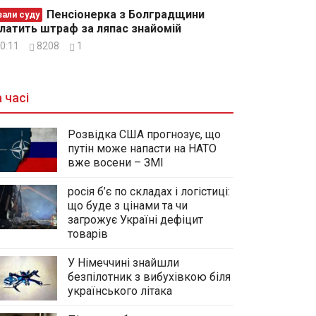
Пенсіонерка з Болградщини
зали суду
латить штраф за ляпас знайомій
0:11
8208
1
 часі
Розвідка США прогнозує, що
путін може напасти на НАТО
вже восени – ЗМІ
росія б’є по складах і логістиці:
що буде з цінами та чи
загрожує Україні дефіцит
товарів
У Німеччині знайшли
безпілотник з вибухівкою біля
українського літака