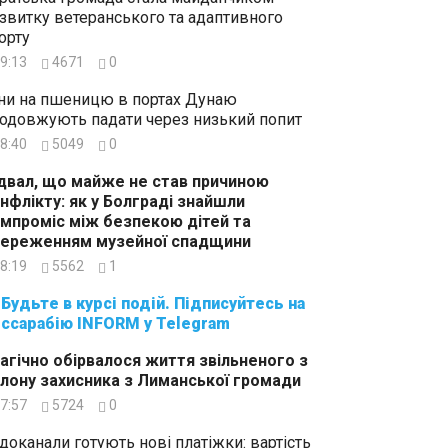
звитку ветеранського та адаптивного
орту
9:13
4671
0
ни на пшеницю в портах Дунаю
одовжують падати через низький попит
8:40
5049
0
двал, що майже не став причиною
нфлікту: як у Болграді знайшли
мпроміс між безпекою дітей та
ереженням музейної спадщини
8:19
5562
1
суйтесь на
ссарабію INFORM у Telegram
агічно обірвалося життя звільненого з
лону захисника з Лиманської громади
7:57
5724
0
доканали готують нові платіжки: вартість