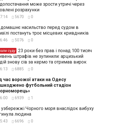
допостачання може зрости утричі через
овлені розрахунки
7:14
5670
0
 домашнє насильство перед судом в
маїлі постануть троє місцевих кривдників
6:46
5076
0
23 роки без прав і понад 100 тисяч
зали суду
ивень штрафів не зупинили: арцизький
дій знову сів за кермо та отримав вирок
6:13
6885
0
д час ворожої атаки на Одесу
шкоджено футбольний стадіон
Чорноморець»
6:00
6939
1
 узбережжі Чорного моря внаслідок вибуху
гинула людина
5:43
6696
0