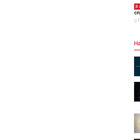
З 
сп
1
На