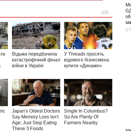
Ма
ОД
об
ма
1
На