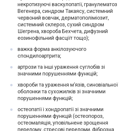
некротизуючі васкулопатії, гранулематоз
Вегенера, синдром Такаясу, системний
червоний вовчак, дерматополіміозит,
системний склероз, сухий синдром
Шегрена, хвороба Бехчета, дифузний
еозинофільний фасціїт тощо);
важка форма анкілозуючого
спондилоартрита;
артрози та інші ураження суглобів зі
значними порушеннями функцій;
хвороби та ураження м’язів, синовіальної
оболонки та сухожилків зі значними
порушеннями функцій;
остеопатії і хондропатії зі значними
порушеннями функцій (остеопороз,
остеомаляція, уповільнене зрощення
перелому, стресові переломи, фіброзна