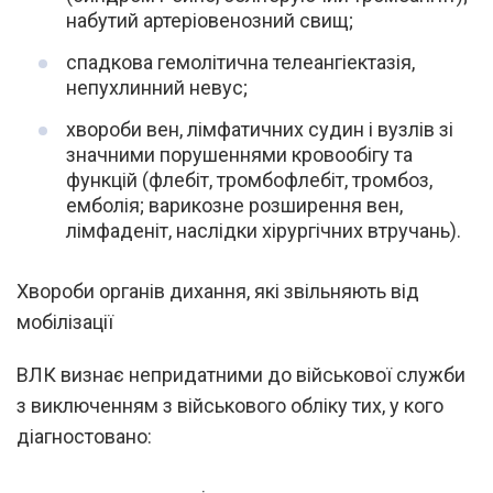
набутий артеріовенозний свищ;
спадкова гемолітична телеангіектазія,
непухлинний невус;
хвороби вен, лімфатичних судин і вузлів зі
значними порушеннями кровообігу та
функцій (флебіт, тромбофлебіт, тромбоз,
емболія; варикозне розширення вен,
лімфаденіт, наслідки хірургічних втручань).
Хвороби органів дихання, які звільняють від
мобілізації
ВЛК визнає непридатними до військової служби
з виключенням з військового обліку тих, у кого
діагностовано: