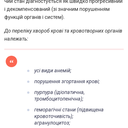
чий стан діагностується як швидко прогресивний
і декомпенсований (зі значним порушенням
функцій органів і систем).
До переліку хвороб крові та кровотворних органів
належать:
усі види анемій;
порушення згортання крові;
пурпура (ідіопатична,
тромбоцитопенічна);
геморагічні стани (підвищена
кровоточивість);
агранулоцитоз;