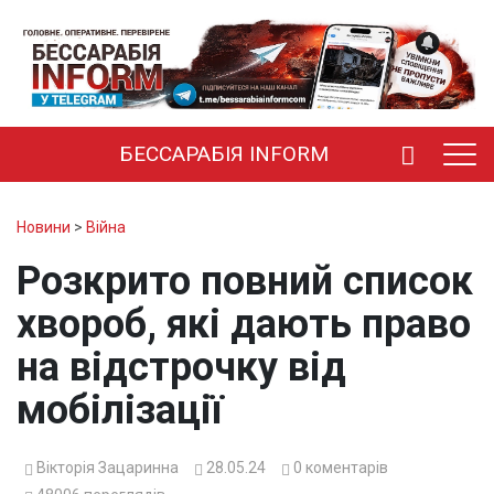
БЕССАРАБІЯ INFORM
Новини
>
Війна
Розкрито повний список
хвороб, які дають право
на відстрочку від
мобілізації
Вікторія Зацаринна
28.05.24
0
коментарів