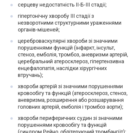
серцеву недостатність II-Б-III стадії;
гіпертонічну хворобу III стадії з
незворотними структурними ураженнями
органів-мішеней;
цереброваскулярні хвороби зі значними
порушеннями функцій (інфаркт, інсульт,
стеноз, емболія, тромбоз, аневризми артерій,
церебральний атеросклероз, гіпертензивна
енцефалопатія, наслідки хірургічних
втручань);
хвороби артерій зі значними порушеннями
кровообігу та функцій (атеросклероз, стеноз,
аневризма, розширення або розшарування
головних артерій, емболія і тромбоз аорти);
хвороби периферичних судин зі значними
порушеннями кровообігу та функцій
(синдром Рейно, облітеруючий тромбангіїт);