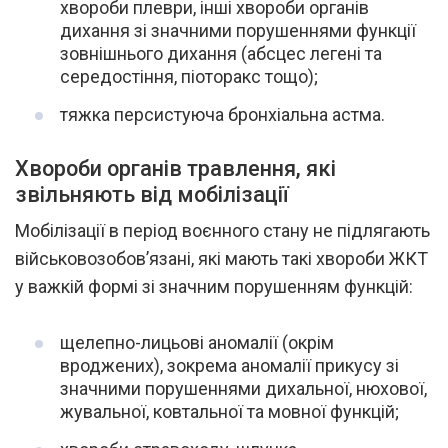
хвороби плеври, інші хвороби органів
дихання зі значними порушеннями функції
зовнішнього дихання (абсцес легені та
середостіння, піоторакс тощо);
тяжка персистуюча бронхіальна астма.
Хвороби органів травлення, які
звільняють від мобілізації
Мобілізації в період воєнного стану не підлягають
військовозобов’язані, які мають такі хвороби ЖКТ
у важкій формі зі значним порушенням функцій:
щелепно-лицьові аномалії (окрім
вроджених), зокрема аномалії прикусу зі
значними порушеннями дихальної, нюхової,
жувальної, ковтальної та мовної функцій;