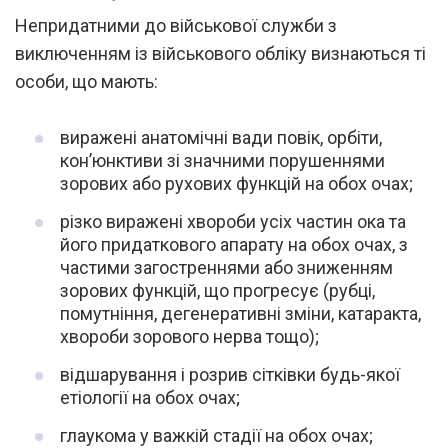
Непридатними до військової служби з
виключенням із військового обліку визнаються ті
особи, що мають:
виражені анатомічні вади повік, орбіти,
кон’юнктиви зі значними порушеннями
зорових або рухових функцій на обох очах;
різко виражені хвороби усіх частин ока та
його придаткового апарату на обох очах, з
частими загостреннями або зниженням
зорових функцій, що прогресує (рубці,
помутніння, дегенеративні зміни, катаракта,
хвороби зорового нерва тощо);
відшарування і розрив сітківки будь-якої
етіології на обох очах;
глаукома у важкій стадії на обох очах;