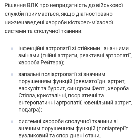
Рішення ВЛК про непридатність до військової
служби приймається, якщо діагностовано
нижченаведені хвороби кістково-м’язової
системи та сполучної тканини:
інфекційні артропатії зі стійкими і значними
змінами (гнійні артрити, реактивні артропатії,
хвороба Рейтера);
запальні поліартропатії зі значним
порушенням функцій (ревматоїдні артрит,
васкуліт та бурсит, синдром Фелті, хвороба
Стілла, кристалічні, псоріатичні та
ентеропатичні артропатії, ювенільний артрит,
подагра);
системні хвороби сполучної тканини зі
значним порушенням функцій (поліартеріїт
вузликовий та споріднені стани,