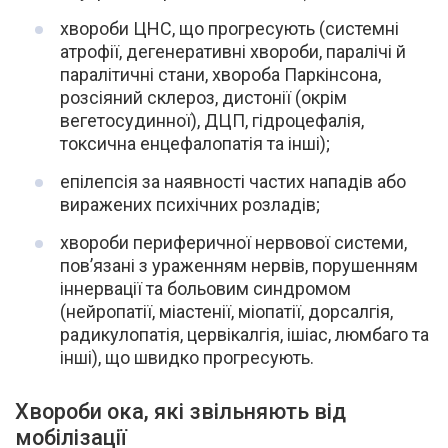
хвороби ЦНС, що прогресують (системні
атрофії, дегенеративні хвороби, паралічі й
паралітичні стани, хвороба Паркінсона,
розсіяний склероз, дистонії (окрім
вегетосудинної), ДЦП, гідроцефалія,
токсична енцефалопатія та інші);
епілепсія за наявності частих нападів або
виражених психічних розладів;
хвороби периферичної нервової системи,
пов’язані з ураженням нервів, порушенням
іннервації та больовим синдромом
(нейропатії, міастенії, міопатії, дорсалгія,
радикулопатія, цервікалгія, ішіас, люмбаго та
інші), що швидко прогресують.
Хвороби ока, які звільняють від
мобілізації