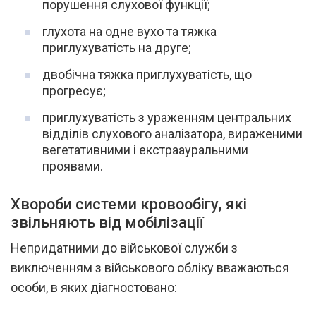
порушення слухової функції;
глухота на одне вухо та тяжка
приглухуватість на друге;
двобічна тяжка приглухуватість, що
прогресує;
приглухуватість з ураженням центральних
відділів слухового аналізатора, вираженими
вегетативними і екстраауральними
проявами.
Хвороби системи кровообігу, які
звільняють від мобілізації
Непридатними до військової служби з
виключенням з військового обліку вважаються
особи, в яких діагностовано: