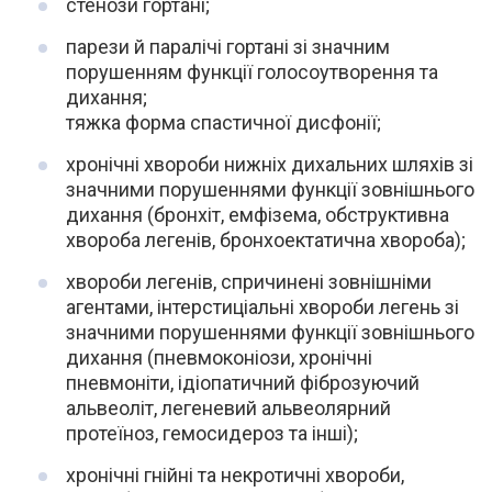
стенози гортані;
парези й паралічі гортані зі значним
порушенням функції голосоутворення та
дихання;
тяжка форма спастичної дисфонії;
хронічні хвороби нижніх дихальних шляхів зі
значними порушеннями функції зовнішнього
дихання (бронхіт, емфізема, обструктивна
хвороба легенів, бронхоектатична хвороба);
хвороби легенів, спричинені зовнішніми
агентами, інтерстиціальні хвороби легень зі
значними порушеннями функції зовнішнього
дихання (пневмоконіози, хронічні
пневмоніти, ідіопатичний фіброзуючий
альвеоліт, легеневий альвеолярний
протеїноз, гемосидероз та інші);
хронічні гнійні та некротичні хвороби,