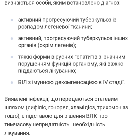
визнаються особи, яким встановлено діагноз:
активний прогресуючий туберкульоз із
розпадом легеневої тканини;
активний, прогресуючий туберкульоз інших
органів (окрім легенів);
тяжкі форми вірусних гепатитів зі значним
порушенням функцій організму, які важко
піддаються лікуванню;
ВІЛ з імунною декомпенсацією в ІV стадії.
Виявлені інфекції, що передаються статевим
шляхом (сифіліс, гонорея, хламідіоз, трихомоніаз
тощо), є підставою для рішення ВЛК про
тимчасову непридатність і необхідність
лікування.