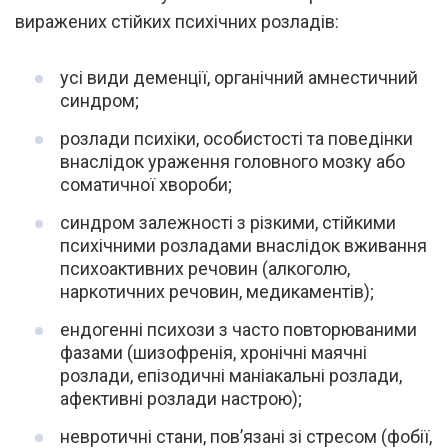
виражених стійких психічних розладів:
усі види деменції, органічний амнестичний
синдром;
розлади психіки, особистості та поведінки
внаслідок ураження головного мозку або
соматичної хвороби;
синдром залежності з різкими, стійкими
психічними розладами внаслідок вживання
психоактивних речовин (алкоголю,
наркотичних речовин, медикаментів);
ендогенні психози з часто повторюваними
фазами (шизофренія, хронічні маячні
розлади, епізодичні маніакальні розлади,
афективні розлади настрою);
невротичні стани, пов’язані зі стресом (фобії,