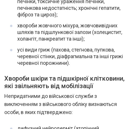
печінки, токсичне ураження печінки,
печінкова недостатність; хронічні гепатити,
фіброз та цироз);
хвороби жовчного міхура, жовчовивідних
шляхів та підшлункової залози (холецистит,
холангіт, панкреатит та інші);
усі види гриж (пахова, стегнова, пупкова,
черевної стінки, діафрагмальна та інші грижі
черевної порожнини).
Хвороби шкіри та підшкірної клітковини,
які звільняють від мобілізації
Непридатними до військової служби з
виключенням з військового обліку визнаються
особи, в яких підтверджено:
дифузний нейродерміт (атопічний