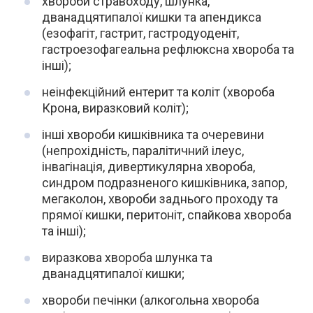
хвороби стравоходу, шлунка,
дванадцятипалої кишки та апендикса
(езофагіт, гастрит, гастродуоденіт,
гастроезофагеальна рефлюксна хвороба та
інші);
неінфекційний ентерит та коліт (хвороба
Крона, виразковий коліт);
інші хвороби кишківника та очеревини
(непрохідність, паралітичний ілеус,
інвагінація, дивертикулярна хвороба,
синдром подразненого кишківника, запор,
мегаколон, хвороби заднього проходу та
прямої кишки, перитоніт, спайкова хвороба
та інші);
виразкова хвороба шлунка та
дванадцятипалої кишки;
хвороби печінки (алкогольна хвороба