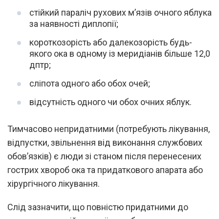
стійкий параліч рухових м’язів очного яблука
за наявності диплопії;
короткозорість або далекозорість будь-
якого ока в одному із меридіанів більше 12,0
дптр;
сліпота одного або обох очей;
відсутність одного чи обох очних яблук.
Тимчасово непридатними (потребують лікування,
відпустки, звільнення від виконання службових
обов’язків) є люди зі станом після перенесених
гострих хвороб ока та придаткового апарата або
хірургічного лікування.
Слід зазначити, що повністю придатними до