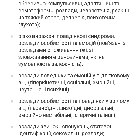
обсесивно-компульсивні, адаптаційні та
соматоформні розлади, неврастенія, реакції
на тяжкий стрес, депресія, психогенна
глухота);
різко виражені поведінкові синдроми,
розлади особистості та емоцій (пов’язані з
розладами споживання їжі, зі
зловживанням речовинами, які не
зумовлюють залежність);
розлади поведінки та емоцій у підлітковому
віці (гіперкінетичні, соціальні, емоційні,
неуточнені психічні);
розлади особистості та поведінки у зрілому
віці (параноїдні, шизоїдні, дисоціальні,
емоційно нестабільні, істеричні та інші);
розлади звичок і спонукань, статевої
ідентифікації, сексуальні розлади;