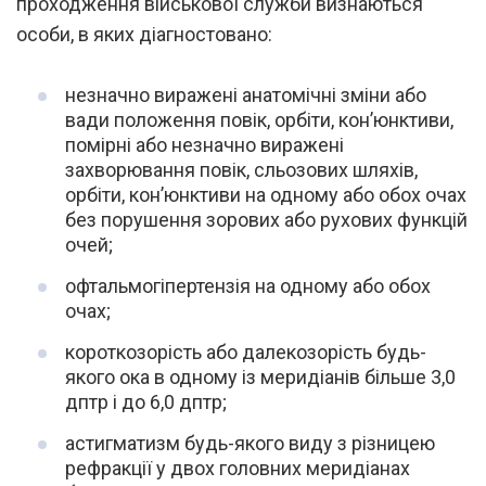
проходження військової служби визнаються
особи, в яких діагностовано:
незначно виражені анатомічні зміни або
вади положення повік, орбіти, кон’юнктиви,
помірні або незначно виражені
захворювання повік, сльозових шляхів,
орбіти, кон’юнктиви на одному або обох очах
без порушення зорових або рухових функцій
очей;
офтальмогіпертензія на одному або обох
очах;
короткозорість або далекозорість будь-
якого ока в одному із меридіанів більше 3,0
дптр і до 6,0 дптр;
астигматизм будь-якого виду з різницею
рефракції у двох головних меридіанах