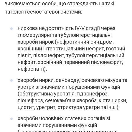
виключаються особи, що страждають на такі
патології сечостатевої системи:
ниркова недостатність IV-V стадії через
гломерулярні та тубулоінтерстиціальні
хвороби нирок (нефротичний синдром,
хронічний інтерстиціальний нефрит, гострий
пієліт, пієлонефрит, тубулоінтерстиціальний
нефрит, хронічний первинний пієлонефрит,
нефропатії);
хвороби нирки, сечоводу, сечового міхура та
уретри зі значними порушеннями функцій
(обструктивна уропатія, гідронефроз,
піонефроз, сечокам’яна хвороба, кіста нирки,
цистит, уретрит, стриктура уретри та інші);
хвороби чоловічих статевих органів зі
значними порушеннями функцій
(гіперплазія, аденома, та міома простати,