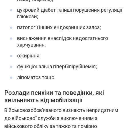
цукровий діабет та інші порушення регуляції
глюкози;
патології інших ендокринних залоз;
виснаження внаслідок недостатнього
харчування;
ожиріння;
функціональна гіпербілірубінемія;
ліпоматоз тощо.
Розлади психіки та поведінки, які
звільняють від мобілізації
Військовозобов’язаного визнають непридатним
до військової служби з виключенням з
військового обліку за тяжко та помірно