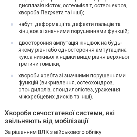
дисплазія кісток, остеомієліт, остеонекроз,
хвороба Педжета та інші);
набуті деформації та дефекти пальців та
кінцівок зі значними порушеннями функцій;
двостороння ампутація кінцівок на будь-
якому рівні або одностороння ампутаційна
кукса нижньої кінцівки вище рівня верхньої
третини гомілки;
хвороби хребта зі значними порушеннями
функцій (викривлення, остеохондроз,
спондилоліз, спондилолістез, ураження
міжхребцевих дисків та інші).
Хвороби сечостатевої системи, які
звільняють від мобілізації
За рішенням ВЛК з військового обліку