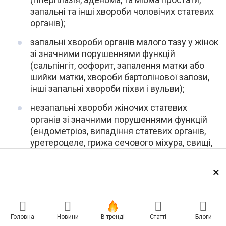
запальні та інші хвороби чоловічих статевих
органів);
запальні хвороби органів малого тазу у жінок
зі значними порушеннями функцій
(сальпінгіт, оофорит, запалення матки або
шийки матки, хвороби бартолінової залози,
інші запальні хвороби піхви і вульви);
незапальні хвороби жіночих статевих
органів зі значними порушеннями функцій
(ендометріоз, випадіння статевих органів,
уретероцеле, грижа сечового міхура, свищі,
незапальні хвороби яєчників, фаллопієвих
труб та широкої зв’язки матки, кіста яєчника
×
або жовтого тіла, гематосальпінкс, поліпи
жіночих статевих органів, ерозія та
дисплазія шийки матки тощо).
Головна
Новини
В тренді
Статті
Блоги