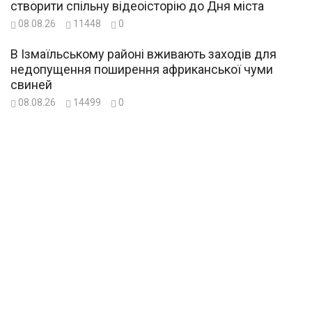
створити спільну відеоісторію до Дня міста
08.08.26
11448
0
В Ізмаїльському районі вживають заходів для
недопущення поширення африканської чуми
свиней
08.08.26
14499
0