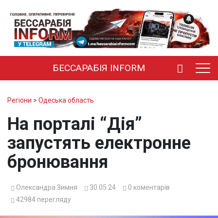
БЕССАРАБІЯ INFORM
Регіони
>
Одеська область
На порталі “Дія”
запустять електронне
бронювання
Олександра Зимня
30.05.24
0
коментарів
42984
перегляду