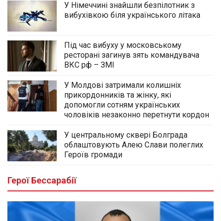
У Німеччині знайшли безпілотник з
вибухівкою біля українського літака
Під час вибуху у московському
ресторані загинув зять командувача
ВКС рф – ЗМІ
У Молдові затримали колишніх
прикордонників та жінку, які
допомогли сотням українських
чоловіків незаконно перетнути кордон
У центральному сквері Болграда
облаштовують Алею Слави полеглих
Героїв громади
Герої Бессарабії