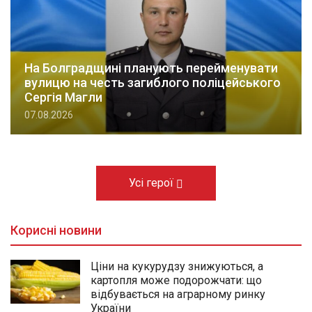
На Болградщині планують перейменувати
вулицю на честь загиблого поліцейського
Сергія Магли
07.08.2026
Усі герої
Корисні новини
Ціни на кукурудзу знижуються, а
картопля може подорожчати: що
відбувається на аграрному ринку
України