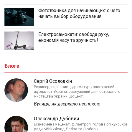
Фототехника для начинающих: с чего
начать выбор оборудования
Електросамокати: свобода руху,
економія часу та зручність!
Блоги
Сергій Осолодкін
Режисер, сценарист, драматург; заслужений
журналіст України, заслужений діяч естрадного
мистецтва України. Доцент.
Вулиця, як дзеркало неспокою
Олександр Дубовий
Бізнесмен і меценат, філантроп, голова опікунської
ради МБФ «Фонд Добра та Любові»