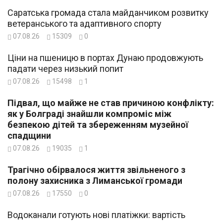
Саратська громада стала майданчиком розвитку
ветеранського та адаптивного спорту
07.08.26
15309
0
Ціни на пшеницю в портах Дунаю продовжують
падати через низький попит
07.08.26
15498
1
Підвал, що майже не став причиною конфлікту:
як у Болграді знайшли компроміс між
безпекою дітей та збереженням музейної
спадщини
07.08.26
19035
1
Трагічно обірвалося життя звільненого з
полону захисника з Лиманської громади
07.08.26
17550
0
Водоканали готують нові платіжки: вартість