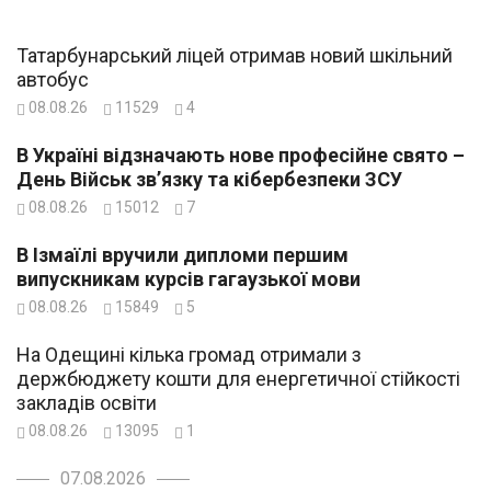
Татарбунарський ліцей отримав новий шкільний
автобус
08.08.26
11529
4
В Україні відзначають нове професійне свято –
День Військ зв’язку та кібербезпеки ЗСУ
08.08.26
15012
7
В Ізмаїлі вручили дипломи першим
випускникам курсів гагаузької мови
08.08.26
15849
5
На Одещині кілька громад отримали з
держбюджету кошти для енергетичної стійкості
закладів освіти
08.08.26
13095
1
07.08.2026