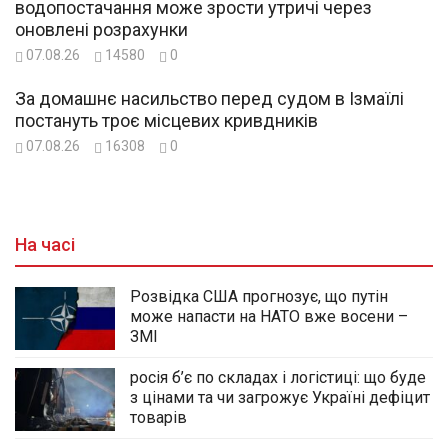
водопостачання може зрости утричі через
оновлені розрахунки
07.08.26
14580
0
За домашнє насильство перед судом в Ізмаїлі
постануть троє місцевих кривдників
07.08.26
16308
0
На часі
Розвідка США прогнозує, що путін
може напасти на НАТО вже восени –
ЗМІ
росія б’є по складах і логістиці: що буде
з цінами та чи загрожує Україні дефіцит
товарів