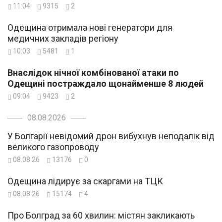
11:04
9315
2
Одещина отримала нові генератори для
медичних закладів регіону
10:03
5481
1
Внаслідок нічної комбінованої атаки по
Одещині постраждало щонайменше 8 людей
09:04
9423
2
08.08.2026
У Болгарії невідомий дрон вибухнув неподалік від
великого газопроводу
08.08.26
13176
0
Одещина лідирує за скаргами на ТЦК
08.08.26
15174
4
Про Болград за 60 хвилин: містян закликають