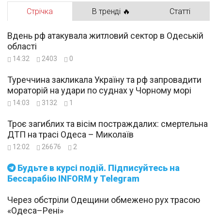
Стрічка
В тренді 🔥
Статті
Вдень рф атакувала житловий сектор в Одеській
області
14:32
2403
0
Туреччина закликала Україну та рф запровадити
мораторій на удари по суднах у Чорному морі
14:03
3132
1
Троє загиблих та вісім постраждалих: смертельна
ДТП на трасі Одеса – Миколаїв
12:02
26676
2
Будьте в курсі подій. Підписуйтесь на
Бессарабію INFORM у Telegram
Через обстріли Одещини обмежено рух трасою
«Одеса–Рені»