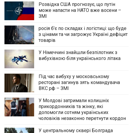
Розвідка США прогнозує, що путін
може напасти на НАТО вже восени –
ЗМІ
росія б’є по складах і логістиці: що буде
з цінами та чи загрожує Україні дефіцит
товарів
У Німеччині знайшли безпілотник з
вибухівкою біля українського літака
Під час вибуху у московському
ресторані загинув зять командувача
ВКС рф – ЗМІ
У Молдові затримали колишніх
прикордонників та жінку, які
допомогли сотням українських
чоловіків незаконно перетнути кордон
У центральному сквері Болграда