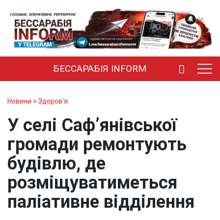
БЕССАРАБІЯ INFORM
Новини
>
Здоров'я
У селі Саф’янівської
громади ремонтують
будівлю, де
розміщуватиметься
паліативне відділення