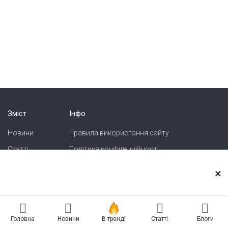
Зміст
Інфо
Новини
Правила використання сайту
Статті
Політика конфіденційності
Блоги
Карта сайту
×
Зв'язок
Реклама на сайті
Головна
Новини
В тренді
Статті
Блоги