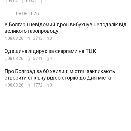
09:04
10341
2
08.08.2026
У Болгарії невідомий дрон вибухнув неподалік від
великого газопроводу
08.08.26
13743
0
Одещина лідирує за скаргами на ТЦК
08.08.26
15741
4
Про Болград за 60 хвилин: містян закликають
створити спільну відеоісторію до Дня міста
08.08.26
11772
0