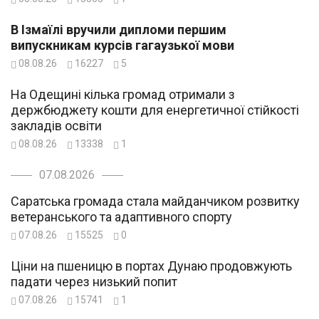
В Ізмаїлі вручили дипломи першим
випускникам курсів гагаузької мови
08.08.26
16227
5
На Одещині кілька громад отримали з
держбюджету кошти для енергетичної стійкості
закладів освіти
08.08.26
13338
1
07.08.2026
Саратська громада стала майданчиком розвитку
ветеранського та адаптивного спорту
07.08.26
15525
0
Ціни на пшеницю в портах Дунаю продовжують
падати через низький попит
07.08.26
15741
1