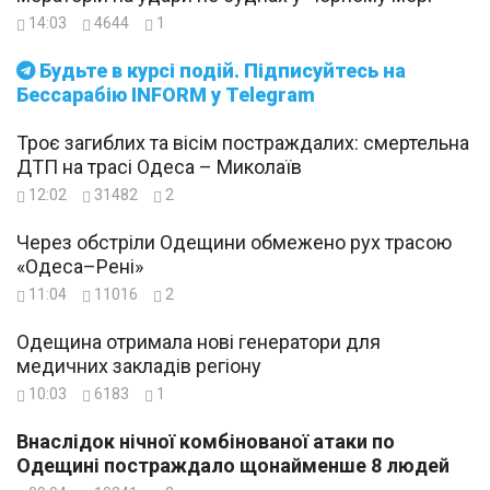
14:03
4644
1
Будьте в курсі подій. Підписуйтесь на
Бессарабію INFORM у Telegram
Троє загиблих та вісім постраждалих: смертельна
ДТП на трасі Одеса – Миколаїв
12:02
31482
2
Через обстріли Одещини обмежено рух трасою
«Одеса–Рені»
11:04
11016
2
Одещина отримала нові генератори для
медичних закладів регіону
10:03
6183
1
Внаслідок нічної комбінованої атаки по
Одещині постраждало щонайменше 8 людей