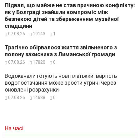
Підвал, що майже не став причиною конфлікту:
як у Болграді знайшли компроміс між
безпекою дітей та збереженням музейної
спадщини
07.08.26
19143
1
Трагічно обірвалося життя звільненого з
полону захисника з Лиманської громади
07.08.26
17820
0
Водоканали готують нові платіжки: вартість
водопостачання може зрости утричі через
оновлені розрахунки
07.08.26
14688
0
На часі