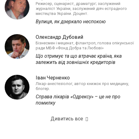
Режисер, сценарист, драматург; заслужений
журналіст України, заслужений діяч естрадного
мистецтва України. Доцент.
Вулиця, як дзеркало неспокою
Олександр Дубовий
Бізнесмен і меценат, філантроп, голова опікунської
ради МБФ «Фонд Добра та Любові»
Що отримує та що втрачає країна, яка
залежить від зовнішніх кредиторів
Іван Черненко
Лікар-анестезіолог, автор книжок про медицину,
блогер.
Справа лікарів «Одрексу» – це не про
помилку
Дивитись все