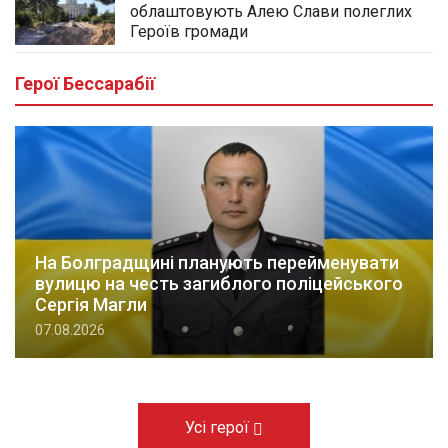
облаштовують Алею Слави полеглих
Героїв громади
Герої Бессарабії
На Болградщині планують перейменувати
вулицю на честь загиблого поліцейського
Сергія Магли
07.08.2026
Усі герої