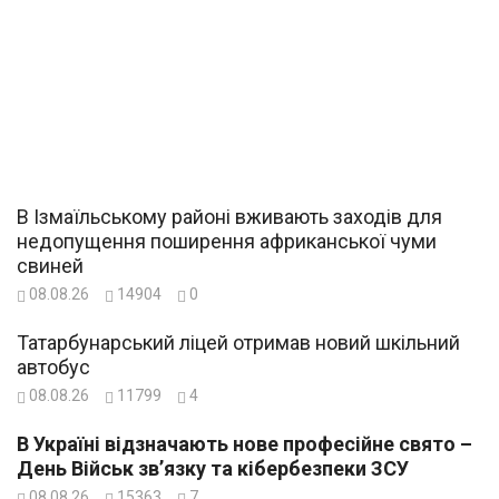
В Ізмаїльському районі вживають заходів для
недопущення поширення африканської чуми
свиней
08.08.26
14904
0
Татарбунарський ліцей отримав новий шкільний
автобус
08.08.26
11799
4
В Україні відзначають нове професійне свято –
День Військ зв’язку та кібербезпеки ЗСУ
08.08.26
15363
7