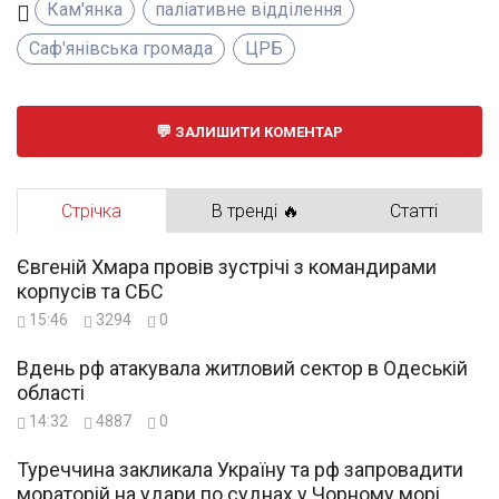
Кам'янка
паліативне відділення
Саф'янівська громада
ЦРБ
ЗАЛИШИТИ КОМЕНТАР
Стрічка
В тренді 🔥
Статті
Євгеній Хмара провів зустрічі з командирами
корпусів та СБС
15:46
3294
0
Вдень рф атакувала житловий сектор в Одеській
області
14:32
4887
0
Туреччина закликала Україну та рф запровадити
мораторій на удари по суднах у Чорному морі