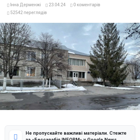
Інна Дерменжі
23.04.24
0
коментарів
52542
переглядів
Не пропускайте важливі матеріали. Стежте
за «Бессарабія INFORM» у Google News.