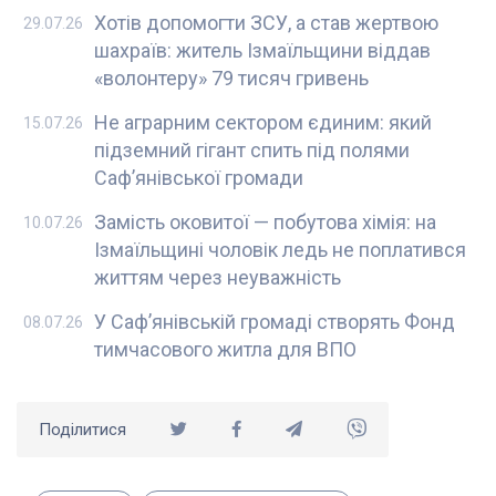
Хотів допомогти ЗСУ, а став жертвою
29.07.26
шахраїв: житель Ізмаїльщини віддав
«волонтеру» 79 тисяч гривень
Не аграрним сектором єдиним: який
15.07.26
підземний гігант спить під полями
Саф’янівської громади
Замість оковитої — побутова хімія: на
10.07.26
Ізмаїльщині чоловік ледь не поплатився
життям через неуважність
У Саф’янівській громаді створять Фонд
08.07.26
тимчасового житла для ВПО
Поділитися