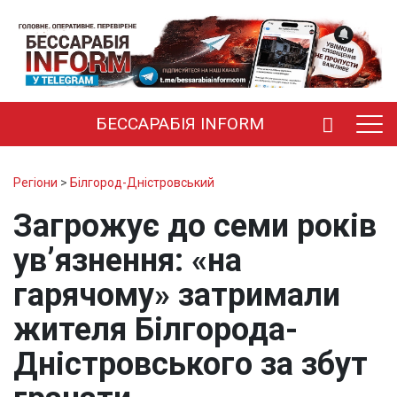
БЕССАРАБІЯ INFORM
Регіони
>
Білгород-Дністровський
Загрожує до семи років
ув’язнення: «на
гарячому» затримали
жителя Білгорода-
Дністровського за збут