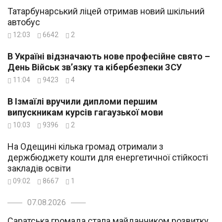
Татарбунарський ліцей отримав новий шкільний
автобус
12:03
6642
2
В Україні відзначають нове професійне свято –
День Військ зв’язку та кібербезпеки ЗСУ
11:04
9423
4
В Ізмаїлі вручили дипломи першим
випускникам курсів гагаузької мови
10:03
9396
2
На Одещині кілька громад отримали з
держбюджету кошти для енергетичної стійкості
закладів освіти
09:02
8667
1
07.08.2026
Саратська громада стала майданчиком розвитку