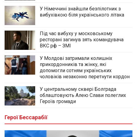
У Німеччині знайшли безпілотник з
вибухівкою біля українського літака
Під час вибуху у московському
ресторані загинув зять командувача
ВКС рф – ЗМІ
У Молдові затримали колишніх
прикордонників та жінку, які
допомогли сотням українських
чоловіків незаконно перетнути кордон
У центральному сквері Болграда
облаштовують Алею Слави полеглих
Героїв громади
Герої Бессарабії