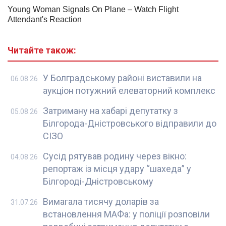
Читайте також:
У Болградському районі виставили на
06.08.26
аукціон потужний елеваторний комплекс
Затриману на хабарі депутатку з
05.08.26
Білгорода-Дністровського відправили до
СІЗО
Сусід рятував родину через вікно:
04.08.26
репортаж із місця удару “шахеда” у
Білгороді-Дністровському
Вимагала тисячу доларів за
31.07.26
встановлення МАФа: у поліції розповіли