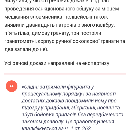
вилучили, у якості речових доказів. Під час
проведення санкціонованого обшуку за місцем
мешкання зловмисника поліцейські також
виявили дванадцять патронів різного калібру,
п`ять гільз, димову гранату, три постріли
гранатометні, корпус ручної осколкової гранати та
два запали до неї.
Усі речові докази направлені на експертизу.
«Слідчі затримали фігуранта у
процесуальному порядку і за наявності
достатніх доказів повідомили йому про
підозру у придбанні, зберіганні, носінні та
збуті бойових припасів без передбаченого
законом дозволу. Це правопорушення
кваліфікується за ч. 1 ст. 263