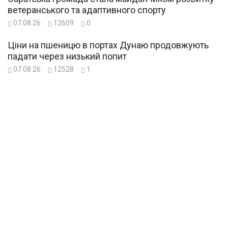
ветеранського та адаптивного спорту
07.08.26
12609
0
Ціни на пшеницю в портах Дунаю продовжують
падати через низький попит
07.08.26
12528
1