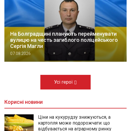
На Болградщині планують перейменувати
вулицю на честь загиблого поліцейського
Сергія Магли
07.08.2026
Усі герої
Корисні новини
Ціни на кукурудзу знижуються, а
картопля може подорожчати: що
відбувається на аграрному ринку