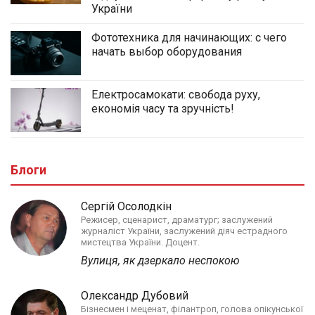
України
Фототехника для начинающих: с чего
начать выбор оборудования
Електросамокати: свобода руху,
економія часу та зручність!
Блоги
Сергій Осолодкін
Режисер, сценарист, драматург; заслужений
журналіст України, заслужений діяч естрадного
мистецтва України. Доцент.
Вулиця, як дзеркало неспокою
Олександр Дубовий
Бізнесмен і меценат, філантроп, голова опікунської