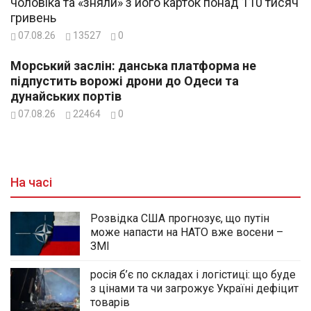
чоловіка та «зняли» з його карток понад 110 тисяч
гривень
07.08.26
13527
0
Морський заслін: данська платформа не
підпустить ворожі дрони до Одеси та
дунайських портів
07.08.26
22464
0
На часі
Розвідка США прогнозує, що путін
може напасти на НАТО вже восени –
ЗМІ
росія б’є по складах і логістиці: що буде
з цінами та чи загрожує Україні дефіцит
товарів