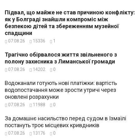
Підвал, що майже не став причиною конфлікту:
як у Болграді знайшли компроміс між
безпекою дітей та збереженням музейної
спадщини
07.08.26
15336
1
Трагічно обірвалося життя звільненого з
полону захисника з Лиманської громади
07.08.26
14202
0
Водоканали готують нові платіжки: вартість
водопостачання може зрости утричі через
оновлені розрахунки
07.08.26
11988
0
За домашнє насильство перед судом в Ізмаїлі
постануть троє місцевих кривдників
07.08.26
13176
0