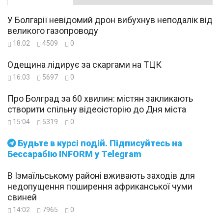
У Болгарії невідомий дрон вибухнув неподалік від
великого газопроводу
18:02
4509
0
Одещина лідирує за скаргами на ТЦК
16:03
5697
0
Про Болград за 60 хвилин: містян закликають
створити спільну відеоісторію до Дня міста
15:04
5319
0
Будьте в курсі подій. Підписуйтесь на
Бессарабію INFORM у Telegram
В Ізмаїльському районі вживають заходів для
недопущення поширення африканської чуми
свиней
14:02
7965
0