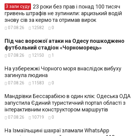
23 роки без прав і понад 100 тисяч
З зали суду
гривень штрафів не зупинили: арцизький водій
знову сів за кермо та отримав вирок
07.08.26
12582
0
Під час ворожої атаки на Одесу пошкоджено
футбольний стадіон «Чорноморець»
07.08.26
12150
1
На узбережжі Чорного моря внаслідок вибуху
загинула людина
07.08.26
11583
0
Мандрівки Бессарабією в один клік: Одеська ОДА
запустила Єдиний туристичний портал області з
інтерактивним конструктором маршрутів
07.08.26
10719
0
На Ізмаїльщині шахраї зламали WhatsApp