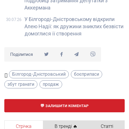
подробиці затримання депутатки з
Аккермана
У Білгороді-Дністровському відкрили
30.07.26
Алею Надії: як дружини зниклих безвісти
домоглися її створення
Поділитися
Білгород-Дністровський
боєприпаси
збут гранати
продаж
ЗАЛИШИТИ КОМЕНТАР
Стрічка
В тренді 🔥
Статті