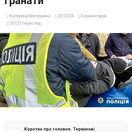
гранати
Катерина Матієшина
22.03.24
0
коментарів
35127
перегляд
Коротко про головне. Термінові