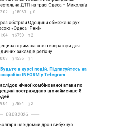
ертельна ДТП на трасі Одеса – Миколаїв
2:02
18063
0
рез обстріли Одещини обмежено рух
асою «Одеса–Рені»
1:04
6750
2
ещина отримала нові генератори для
дичних закладів регіону
0:03
4536
1
суйтесь на
ссарабію INFORM у Telegram
аслідок нічної комбінованої атаки по
дещині постраждало щонайменше 8
юдей
9:04
7884
2
08.08.2026
Болгарії невідомий дрон вибухнув