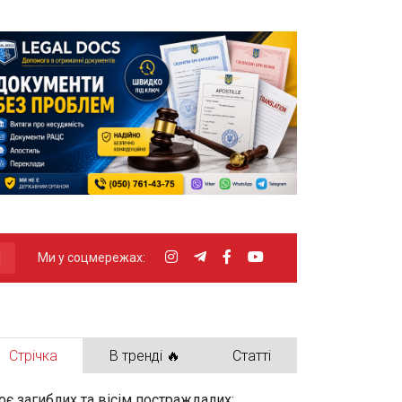
Ми у соцмережах:
Стрічка
В тренді 🔥
Статті
оє загиблих та вісім постраждалих: