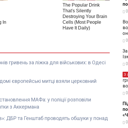
по
0
Во
во
он
0
За
Із
ів гривень за ліжка для військових: в Одесі
0
З 
гр
ідомі європейські митці взяли церковний
во
0
становлення МАФа: у поліції розповіли
Пі
атки з Аккермана
по
«
»: ДБР та Генштаб проводять обшуки у понад
0