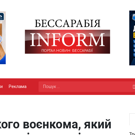
ги
Реклама
ого воєнкома, який
Тр