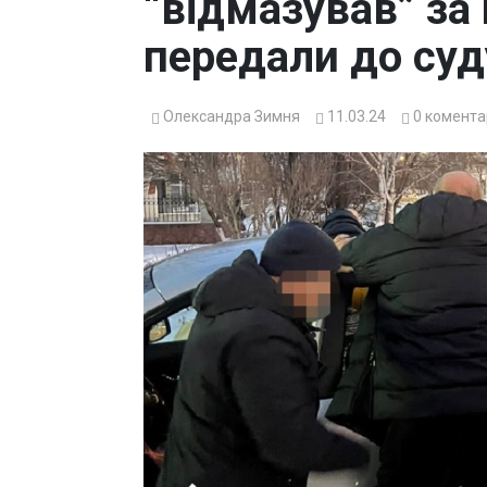
“відмазував” за 
передали до суд
Олександра Зимня
11.03.24
0
комента