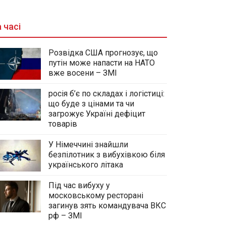
 часі
Розвідка США прогнозує, що
путін може напасти на НАТО
вже восени – ЗМІ
росія б’є по складах і логістиці:
що буде з цінами та чи
загрожує Україні дефіцит
товарів
У Німеччині знайшли
безпілотник з вибухівкою біля
українського літака
Під час вибуху у
московському ресторані
загинув зять командувача ВКС
рф – ЗМІ