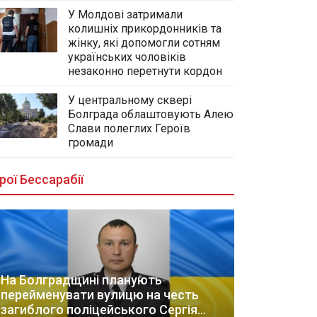
У Молдові затримали
колишніх прикордонників та
жінку, які допомогли сотням
українських чоловіків
незаконно перетнути кордон
У центральному сквері
Болграда облаштовують Алею
Слави полеглих Героїв
громади
рої Бессарабії
На Болградщині планують
перейменувати вулицю на честь
загиблого поліцейського Сергія