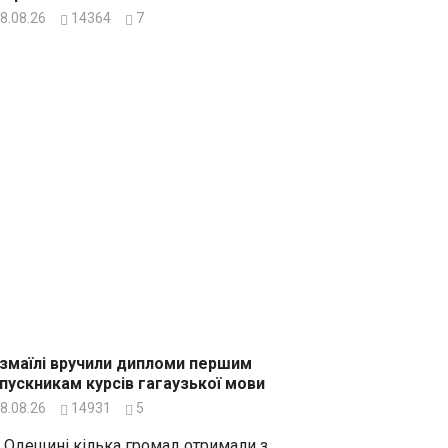
8.08.26
14364
7
Ізмаїлі вручили дипломи першим
пускникам курсів гагаузької мови
8.08.26
14931
5
 Одещині кілька громад отримали з