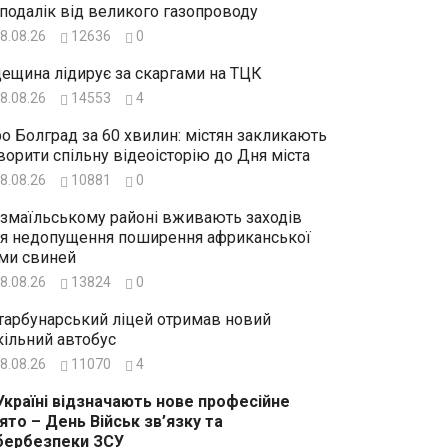
подалік від великого газопроводу
8.08.26
12636
0
ещина лідирує за скаргами на ТЦК
8.08.26
14553
4
о Болград за 60 хвилин: містян закликають
ворити спільну відеоісторію до Дня міста
8.08.26
10881
0
Ізмаїльському районі вживають заходів
я недопущення поширення африканської
ми свиней
8.08.26
13824
0
тарбунарський ліцей отримав новий
ільний автобус
8.08.26
11070
4
Україні відзначають нове професійне
ято – День Військ зв’язку та
бербезпеки ЗСУ