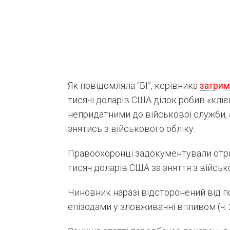
Як повідомляла “БІ”, керівника
затрим
тисячі доларів США ділок робив «клі
непридатними до військової служби, а
знятись з військового обліку.
Правоохоронці задокументували отр
тисяч доларів США за зняття з військ
Чиновник наразі відсторонений від п
епізодами у зловживанні впливом (ч. 2