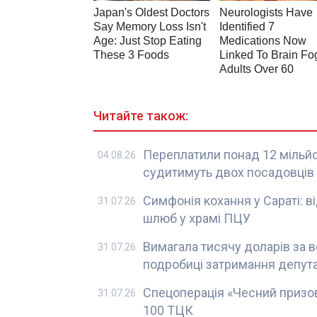
Читайте також:
Переплатили понад 12 мільйон
04.08.26
судитимуть двох посадовців
Симфонія кохання у Сараті: в
31.07.26
шлюб у храмі ПЦУ
Вимагала тисячу доларів за в
31.07.26
подробиці затримання депут
Спецоперація «Чесний призов
31.07.26
100 ТЦК