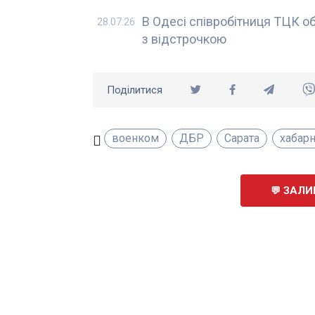
В Одесі співробітниця ТЦК об
28.07.26
з відстрочкою
Поділитися
военком
ДБР
Сарата
хабар
ЗАЛИ