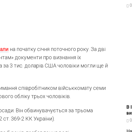
0
али
на початку січня поточного року. За дві
єнтам» документи про визнання їх
 за 3 тис. доларів США чоловіки могли ще й
имання співробітником військкомату семи
ового обліку трьох чоловіків.
В 
осади. Він обвинувачується за трьома
ви
 ст. 369-2 КК України).
0
На