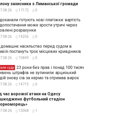
лону захисника з Лиманської громади
7.08.26
17172
0
доканали готують нові платіжки: вартість
допостачання може зрости утричі через
овлені розрахунки
7.08.26
14256
0
 домашнє насильство перед судом в
маїлі постануть троє місцевих кривдників
7.08.26
15849
0
23 роки без прав і понад 100 тисяч
зали суду
ивень штрафів не зупинили: арцизький
дій знову сів за кермо та отримав вирок
7.08.26
14715
0
д час ворожої атаки на Одесу
шкоджено футбольний стадіон
Чорноморець»
7.08.26
13068
1