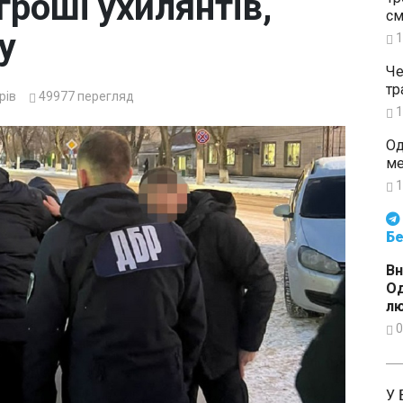
гроші ухилянтів,
см
у
1
Че
тр
рів
49977
перегляд
1
Од
ме
1
Будьте в курсі подій. Підпи
Бе
Вн
О
л
0
У 