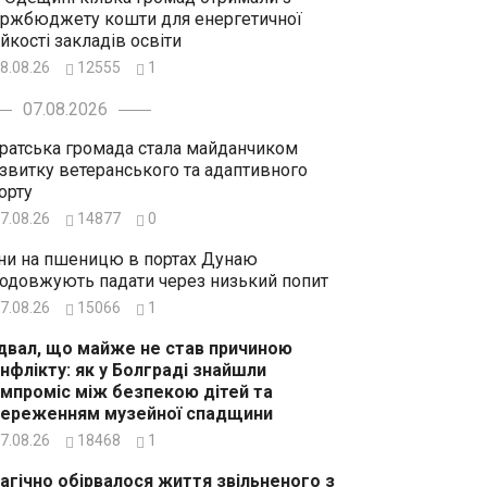
ржбюджету кошти для енергетичної
ійкості закладів освіти
8.08.26
12555
1
07.08.2026
ратська громада стала майданчиком
звитку ветеранського та адаптивного
орту
7.08.26
14877
0
ни на пшеницю в портах Дунаю
одовжують падати через низький попит
7.08.26
15066
1
двал, що майже не став причиною
нфлікту: як у Болграді знайшли
мпроміс між безпекою дітей та
ереженням музейної спадщини
7.08.26
18468
1
агічно обірвалося життя звільненого з