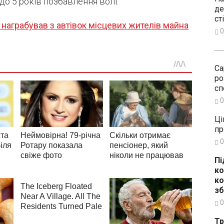
до 5 років позбавлення волі.
де
ст
награбував з автівок місцевих жителів майна
0
Са
ро
сп
0
Ці
пр
0
Пі
ко
ко
зб
0
Тр