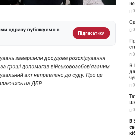
не
0
Од
 ми одразу публікуємо в
0
Підписатися
Пр
ст
0
увань завершили досудове розслідування
В 
 за гроші допомагав військовозобов’язаним
дл
нувальний акт направлено до суду. Про це
чу
илаючись на ДБР.
0
Та
шк
0
В 
св
кі