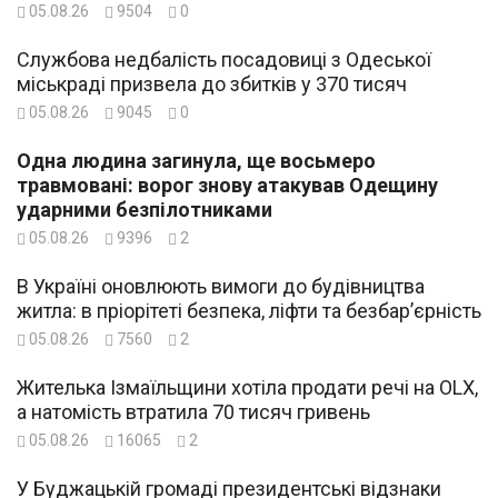
05.08.26
9504
0
Службова недбалість посадовиці з Одеської
міськраді призвела до збитків у 370 тисяч
05.08.26
9045
0
Одна людина загинула, ще восьмеро
травмовані: ворог знову атакував Одещину
ударними безпілотниками
05.08.26
9396
2
В Україні оновлюють вимоги до будівництва
житла: в пріорітеті безпека, ліфти та безбар’єрність
05.08.26
7560
2
Жителька Ізмаїльщини хотіла продати речі на OLX,
а натомість втратила 70 тисяч гривень
05.08.26
16065
2
У Буджацькій громаді президентські відзнаки