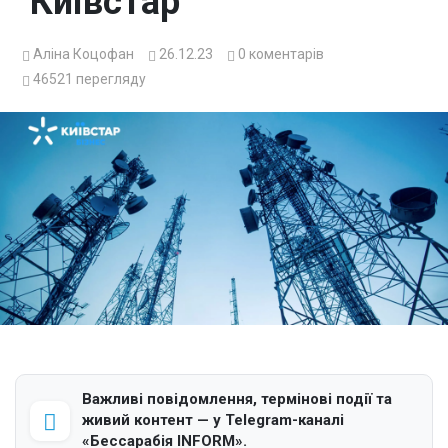
“Київстар”
Аліна Коцофан
26.12.23
0
коментарів
46521
перегляду
Важливі повідомлення, термінові події та
живий контент — у Telegram-каналі
«Бессарабія INFORM».