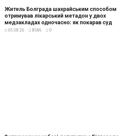
Житель Болграда шахрайським способом
отримував лікарський метадон у двох
медзакладах одночасно: як покарав суд
05.08.26
8586
0