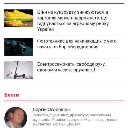
Ціни на кукурудзу знижуються, а
картопля може подорожчати: що
відбувається на аграрному ринку
України
Фототехника для начинающих: с чего
начать выбор оборудования
Електросамокати: свобода руху,
економія часу та зручність!
Блоги
Сергій Осолодкін
Режисер, сценарист, драматург; заслужений
журналіст України, заслужений діяч естрадного
мистецтва України. Доцент.