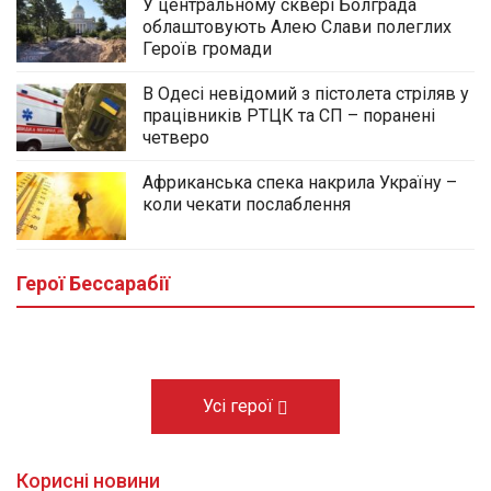
У центральному сквері Болграда
облаштовують Алею Слави полеглих
Героїв громади
В Одесі невідомий з пістолета стріляв у
працівників РТЦК та СП – поранені
четверо
Африканська спека накрила Україну –
коли чекати послаблення
У центральному сквері Болграда
облаштовують Алею Слави полеглих
Героїв громади
Герої Бессарабії
03.08.2026
Усі герої
Корисні новини