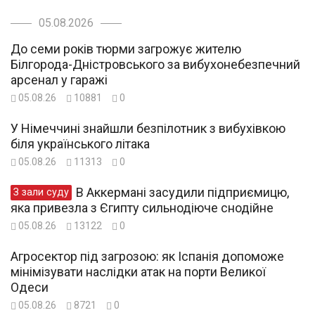
05.08.2026
До семи років тюрми загрожує жителю
Білгорода-Дністровського за вибухонебезпечний
арсенал у гаражі
05.08.26
10881
0
У Німеччині знайшли безпілотник з вибухівкою
біля українського літака
05.08.26
11313
0
В Аккермані засудили підприємицю,
З зали суду
яка привезла з Єгипту сильнодіюче снодійне
05.08.26
13122
0
Агросектор під загрозою: як Іспанія допоможе
мінімізувати наслідки атак на порти Великої
Одеси
05.08.26
8721
0