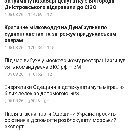
Затриману на хабарі депутатку з Білгорода-
Дністровського відправили до СІЗО
05.08.26
14769
2
Критичне мілководдя на Дунаї зупинило
судноплавство та загрожує придунайським
озерам
05.08.26
20034
15
Під час вибуху у московському ресторані загинув
зять командувача ВКС рф – ЗМІ
05.08.26
10152
2
Енергетики Одещини відстежуватимуть міграцію
білих лелек за допомогою GPS
05.08.26
9045
0
Після атак на порти Одещини Україна просить
союзників допомогти розблокувати морський
експорт