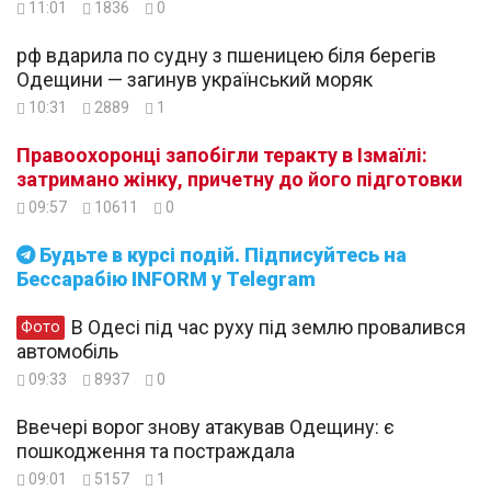
11:01
1836
0
рф вдарила по судну з пшеницею біля берегів
Одещини — загинув український моряк
10:31
2889
1
Правоохоронці запобігли теракту в Ізмаїлі:
затримано жінку, причетну до його підготовки
09:57
10611
0
Будьте в курсі подій. Підписуйтесь на
Бессарабію INFORM у Telegram
В Одесі під час руху під землю провалився
Фото
автомобіль
09:33
8937
0
Ввечері ворог знову атакував Одещину: є
пошкодження та постраждала
09:01
5157
1