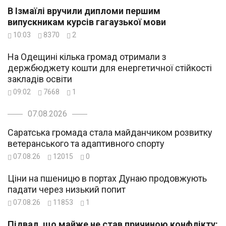
В Ізмаїлі вручили дипломи першим
випускникам курсів гагаузької мови
10:03
8370
2
На Одещині кілька громад отримали з
держбюджету кошти для енергетичної стійкості
закладів освіти
09:02
7668
1
07.08.2026
Саратська громада стала майданчиком розвитку
ветеранського та адаптивного спорту
07.08.26
12015
0
Ціни на пшеницю в портах Дунаю продовжують
падати через низький попит
07.08.26
11853
1
Підвал, що майже не став причиною конфлікту: