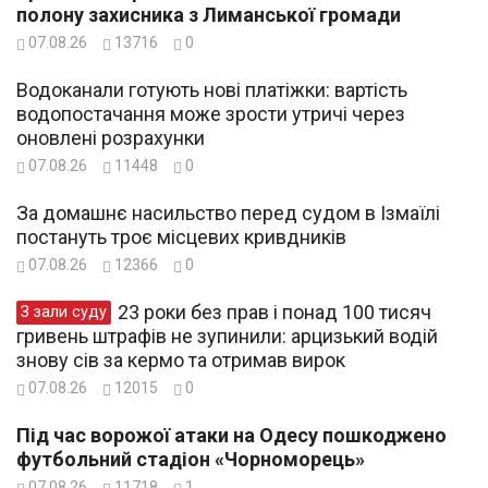
полону захисника з Лиманської громади
07.08.26
13716
0
Водоканали готують нові платіжки: вартість
водопостачання може зрости утричі через
оновлені розрахунки
07.08.26
11448
0
За домашнє насильство перед судом в Ізмаїлі
постануть троє місцевих кривдників
07.08.26
12366
0
23 роки без прав і понад 100 тисяч
З зали суду
гривень штрафів не зупинили: арцизький водій
знову сів за кермо та отримав вирок
07.08.26
12015
0
Під час ворожої атаки на Одесу пошкоджено
футбольний стадіон «Чорноморець»
07.08.26
11718
1