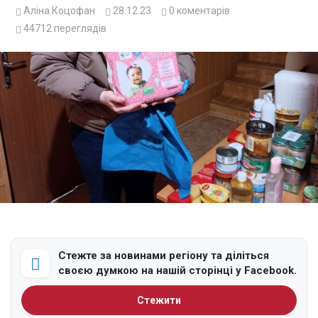
Аліна Коцофан
28.12.23
0
коментарів
44712
переглядів
Стежте за новинами регіону та діліться
своєю думкою на нашій сторінці у Facebook.
Стежити