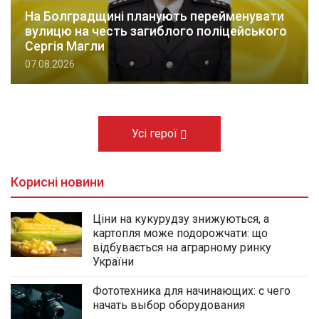
На Болградщині планують перейменувати
вулицю на честь загиблого поліцейського
Сергія Магли
07.08.2026
Усі герої
Корисні новини
Ціни на кукурудзу знижуються, а
картопля може подорожчати: що
відбувається на аграрному ринку
України
Фототехника для начинающих: с чего
начать выбор оборудования