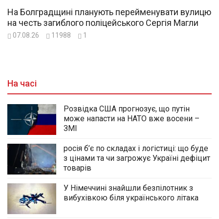
На Болградщині планують перейменувати вулицю
на честь загиблого поліцейського Сергія Магли
07.08.26
11988
1
На часі
Розвідка США прогнозує, що путін
може напасти на НАТО вже восени –
ЗМІ
росія б’є по складах і логістиці: що буде
з цінами та чи загрожує Україні дефіцит
товарів
У Німеччині знайшли безпілотник з
вибухівкою біля українського літака