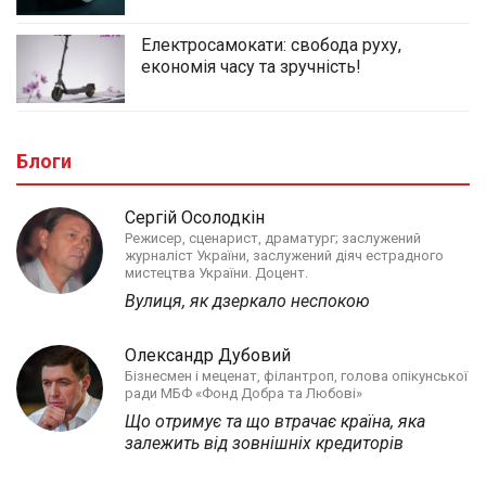
Електросамокати: свобода руху,
економія часу та зручність!
Блоги
Сергій Осолодкін
Режисер, сценарист, драматург; заслужений
журналіст України, заслужений діяч естрадного
мистецтва України. Доцент.
Вулиця, як дзеркало неспокою
Олександр Дубовий
Бізнесмен і меценат, філантроп, голова опікунської
ради МБФ «Фонд Добра та Любові»
Що отримує та що втрачає країна, яка
залежить від зовнішніх кредиторів