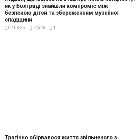
як у Болграді знайшли компроміс між
безпекою дітей та збереженням музейної
спадщини
07.08.26
14526
1
Трагічно обірвалося життя звільненого з