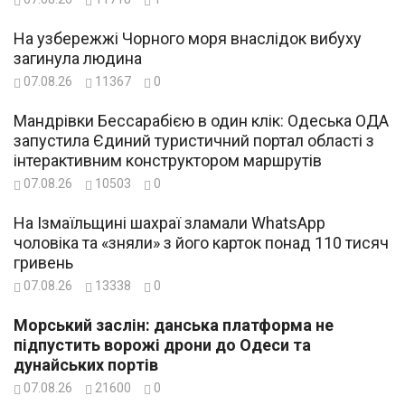
На узбережжі Чорного моря внаслідок вибуху
загинула людина
07.08.26
11367
0
Мандрівки Бессарабією в один клік: Одеська ОДА
запустила Єдиний туристичний портал області з
інтерактивним конструктором маршрутів
07.08.26
10503
0
На Ізмаїльщині шахраї зламали WhatsApp
чоловіка та «зняли» з його карток понад 110 тисяч
гривень
07.08.26
13338
0
Морський заслін: данська платформа не
підпустить ворожі дрони до Одеси та
дунайських портів
07.08.26
21600
0