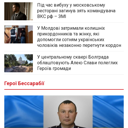
Під час вибуху у московському
ресторані загинув зять командувача
ВКС рф – ЗМІ
У Молдові затримали колишніх
прикордонників та жінку, які
допомогли сотням українських
чоловіків незаконно перетнути кордон
У центральному сквері Болграда
облаштовують Алею Слави полеглих
Героїв громади
Герої Бессарабії