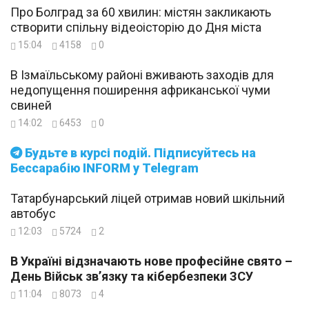
Про Болград за 60 хвилин: містян закликають
створити спільну відеоісторію до Дня міста
15:04
4158
0
В Ізмаїльському районі вживають заходів для
недопущення поширення африканської чуми
свиней
14:02
6453
0
Будьте в курсі подій. Підписуйтесь на
Бессарабію INFORM у Telegram
Татарбунарський ліцей отримав новий шкільний
автобус
12:03
5724
2
В Україні відзначають нове професійне свято –
День Військ зв’язку та кібербезпеки ЗСУ
11:04
8073
4