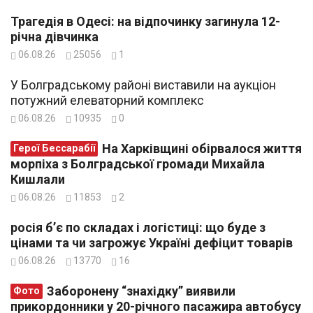
Трагедія в Одесі: на відпочинку загинула 12-
річна дівчинка
06.08.26
25056
1
У Болградському районі виставили на аукціон
потужний елеваторний комплекс
06.08.26
10935
0
На Харківщині обірвалося життя
Герої Бессарабії
морпіха з Болградської громади Михайла
Кишлали
06.08.26
11853
2
росія б’є по складах і логістиці: що буде з
цінами та чи загрожує Україні дефіцит товарів
06.08.26
13770
16
Заборонену “знахідку” виявили
Фото
прикордонники у 20-річного пасажира автобусу