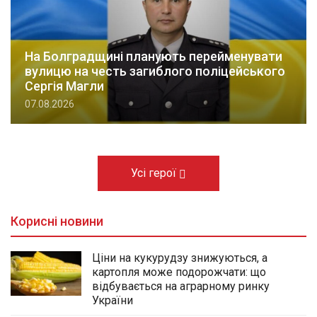
На Болградщині планують перейменувати
вулицю на честь загиблого поліцейського
Сергія Магли
07.08.2026
Усі герої
Корисні новини
Ціни на кукурудзу знижуються, а
картопля може подорожчати: що
відбувається на аграрному ринку
України