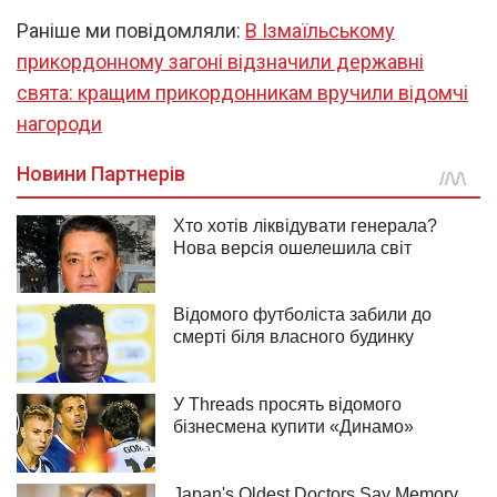
Раніше ми повідомляли:
В Ізмаїльському
прикордонному загоні відзначили державні
свята: кращим прикордонникам вручили відомчі
нагороди