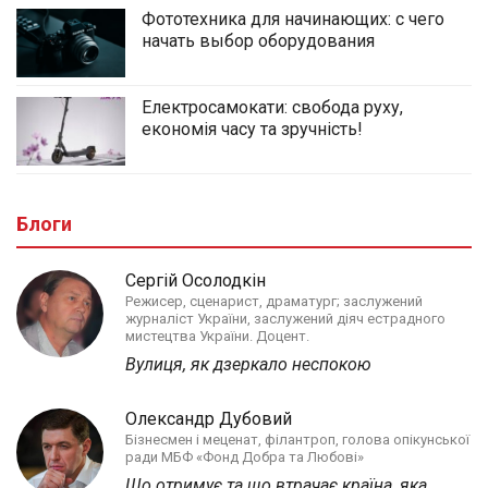
Фототехника для начинающих: с чего
начать выбор оборудования
Електросамокати: свобода руху,
економія часу та зручність!
Блоги
Сергій Осолодкін
Режисер, сценарист, драматург; заслужений
журналіст України, заслужений діяч естрадного
мистецтва України. Доцент.
Вулиця, як дзеркало неспокою
Олександр Дубовий
Бізнесмен і меценат, філантроп, голова опікунської
ради МБФ «Фонд Добра та Любові»
Що отримує та що втрачає країна, яка