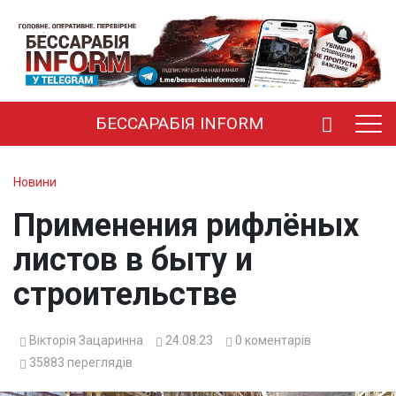
БЕССАРАБІЯ INFORM
Новини
Применения рифлёных
листов в быту и
строительстве
Вікторія Зацаринна
24.08.23
0
коментарів
35883
переглядів