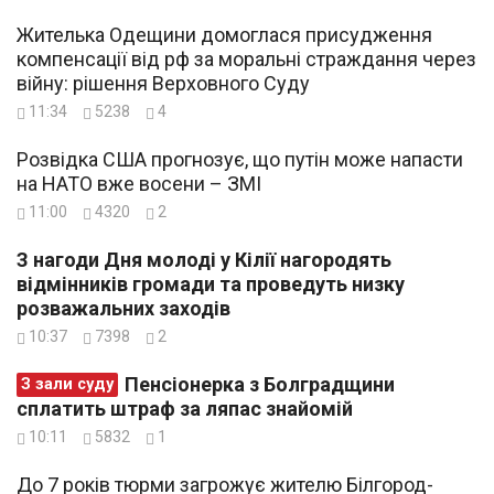
Жителька Одещини домоглася присудження
компенсації від рф за моральні страждання через
війну: рішення Верховного Суду
11:34
5238
4
Розвідка США прогнозує, що путін може напасти
на НАТО вже восени – ЗМІ
11:00
4320
2
З нагоди Дня молоді у Кілії нагородять
відмінників громади та проведуть низку
розважальних заходів
10:37
7398
2
Пенсіонерка з Болградщини
З зали суду
сплатить штраф за ляпас знайомій
10:11
5832
1
До 7 років тюрми загрожує жителю Білгород-