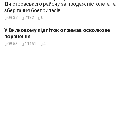
Дністровського району за продаж пістолета та
зберігання боєприпасів
09:37
7182
0
У Вилковому підліток отримав осколкове
поранення
08:58
11151
4