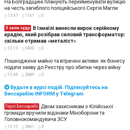
На Болградщині планують перейменувати вулицю
на честь загиблого поліцейського Сергія Магли
13:47
1161
0
В Ізмаїлі винесли вирок серійному
З зали суду
крадію, який розібрав силовий трансформатор:
скільки отримав «металіст»
13:13
5400
0
Пошкоджене майно та втрачені активи: як бізнесу
подати заяву до Реєстру про збитки через війну
12:44
2889
0
Будьте в курсі подій. Підписуйтесь на
Бессарабію INFORM у Telegram
Двом захисникам з Кілійської
Герої Бессарабії
громади вручили відзнаки Міноборони та
Головнокомандувача ЗСУ
12:15
3861
0