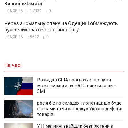
Кишинів-Ізмаїл
06.08.26
17334
0
Через аномальну спеку на Одещині обмежують
рух великовагового транспорту
06.08.26
9612
0
На часі
Розвідка США прогнозує, що путін
може напасти на НАТО вже восени –
ЗМІ
росія б’є по складах і логістиці: що буде
з цінами та чи загрожує Україні дефіцит
товарів
У Німеччині знайшли безпілотник з