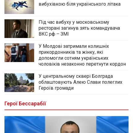
вибухівкою біля українського літака
Під час вибуху у московському
ресторані загинув зять командувача
ВКС рф – ЗМІ
У Молдові затримали колишніх
прикордонників та жінку, які
допомогли сотням українських
чоловіків незаконно перетнути кордон
У центральному сквері Болграда
облаштовують Алею Слави полеглих
Героїв громади
Герої Бессарабії