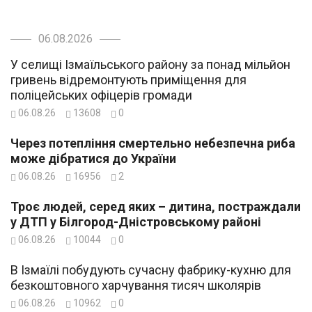
06.08.2026
У селищі Ізмаїльського району за понад мільйон
гривень відремонтують приміщення для
поліцейських офіцерів громади
06.08.26
13608
0
Через потепління смертельно небезпечна риба
може дібратися до України
06.08.26
16956
2
Троє людей, серед яких – дитина, постраждали
у ДТП у Білгород-Дністровському районі
06.08.26
10044
0
В Ізмаїлі побудують сучасну фабрику-кухню для
безкоштовного харчування тисяч школярів
06.08.26
10962
0