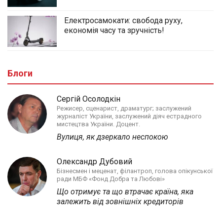
Електросамокати: свобода руху,
економія часу та зручність!
Блоги
Сергій Осолодкін
Режисер, сценарист, драматург; заслужений
журналіст України, заслужений діяч естрадного
мистецтва України. Доцент.
Вулиця, як дзеркало неспокою
Олександр Дубовий
Бізнесмен і меценат, філантроп, голова опікунської
ради МБФ «Фонд Добра та Любові»
Що отримує та що втрачає країна, яка
залежить від зовнішніх кредиторів