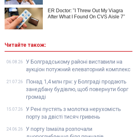
Читайте також:
У Болградському районі виставили на
06.08.26
аукціон потужний елеваторний комплекс
Понад 1,4 млн грн: у Болграді продають
21.07.26
занедбану будівлю, щоб повернути борг
громаді
У Рені пустять з молотка нерухомість
15.07.26
порту за двісті тисяч гривень
У порту Ізмаїла розпочали
24.06.26
днопоглиблення біля причалів