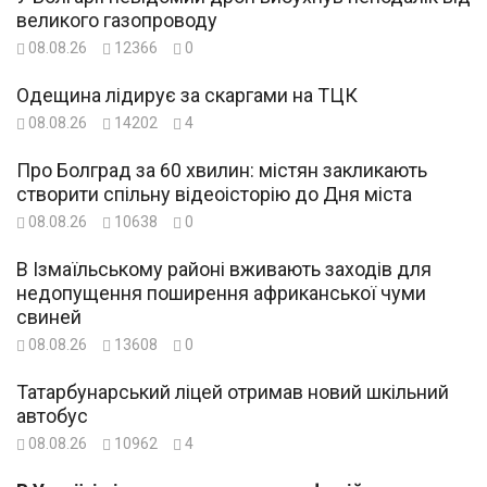
великого газопроводу
08.08.26
12366
0
Одещина лідирує за скаргами на ТЦК
08.08.26
14202
4
Про Болград за 60 хвилин: містян закликають
створити спільну відеоісторію до Дня міста
08.08.26
10638
0
В Ізмаїльському районі вживають заходів для
недопущення поширення африканської чуми
свиней
08.08.26
13608
0
Татарбунарський ліцей отримав новий шкільний
автобус
08.08.26
10962
4