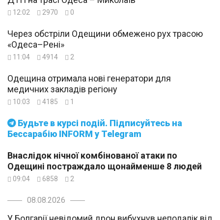
12:02
2970
0
Через обстріли Одещини обмежено рух трасою
«Одеса–Рені»
11:04
4914
2
Одещина отримала нові генератори для
медичних закладів регіону
10:03
4185
1
Будьте в курсі подій. Підписуйтесь на
Бессарабію INFORM у Telegram
Внаслідок нічної комбінованої атаки по
Одещині постраждало щонайменше 8 людей
09:04
6858
2
08.08.2026
У Болгарії невідомий дрон вибухнув неподалік від