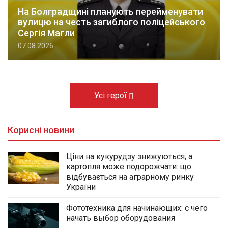
На Болградщині планують перейменувати
вулицю на честь загиблого поліцейського
Сергія Магли
07.08.2026
Усі герої
Корисні новини
Ціни на кукурудзу знижуються, а
картопля може подорожчати: що
відбувається на аграрному ринку
України
Фототехника для начинающих: с чего
начать выбор оборудования