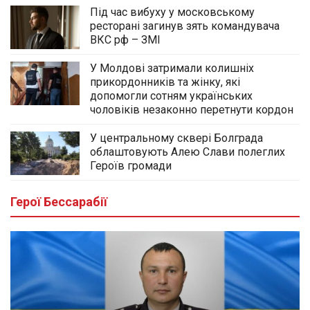
Під час вибуху у московському
ресторані загинув зять командувача
ВКС рф – ЗМІ
У Молдові затримали колишніх
прикордонників та жінку, які
допомогли сотням українських
чоловіків незаконно перетнути кордон
У центральному сквері Болграда
облаштовують Алею Слави полеглих
Героїв громади
Герої Бессарабії