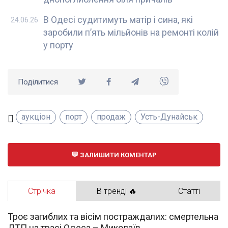
В Одесі судитимуть матір і сина, які
24.06.26
заробили п’ять мільйонів на ремонті колій
у порту
Поділитися
аукціон
порт
продаж
Усть-Дунайськ
ЗАЛИШИТИ КОМЕНТАР
Стрічка
В тренді 🔥
Статті
Троє загиблих та вісім постраждалих: смертельна
ДТП на трасі Одеса – Миколаїв