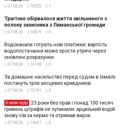
07.08.26
18225
1
Трагічно обірвалося життя звільненого з
полону захисника з Лиманської громади
07.08.26
16875
0
Водоканали готують нові платіжки: вартість
водопостачання може зрости утричі через
оновлені розрахунки
07.08.26
14148
0
За домашнє насильство перед судом в Ізмаїлі
постануть троє місцевих кривдників
07.08.26
15741
0
23 роки без прав і понад 100 тисяч
З зали суду
гривень штрафів не зупинили: арцизький водій
знову сів за кермо та отримав вирок
07.08.26
14607
0