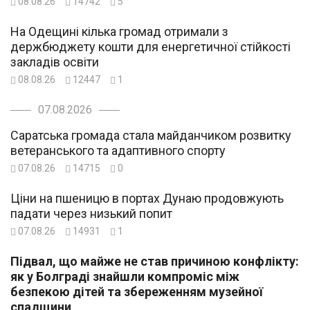
08.08.26
14742
5
На Одещині кілька громад отримали з
держбюджету кошти для енергетичної стійкості
закладів освіти
08.08.26
12447
1
07.08.2026
Саратська громада стала майданчиком розвитку
ветеранського та адаптивного спорту
07.08.26
14715
0
Ціни на пшеницю в портах Дунаю продовжують
падати через низький попит
07.08.26
14931
1
Підвал, що майже не став причиною конфлікту:
як у Болграді знайшли компроміс між
безпекою дітей та збереженням музейної
спадщини