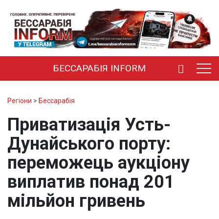
БЕССАРАБІЯ INFORM
Регіони
>
Бессарабія
Приватизація Усть-
Дунайського порту:
переможець аукціону
виплатив понад 201
мільйон гривень