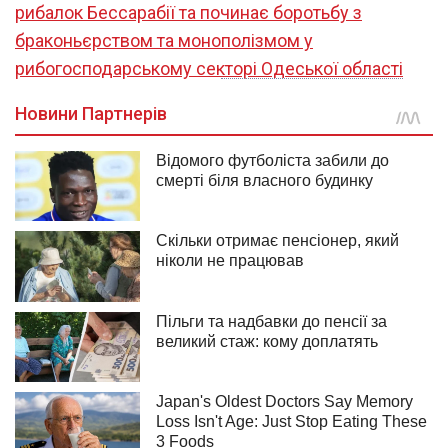
рибалок Бессарабії та починає боротьбу з
браконьєрством та монополізмом у
рибогосподарському секторі Одеської області