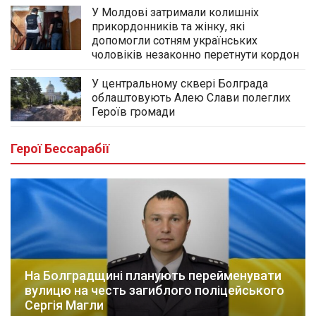
У Молдові затримали колишніх
прикордонників та жінку, які
допомогли сотням українських
чоловіків незаконно перетнути кордон
У центральному сквері Болграда
облаштовують Алею Слави полеглих
Героїв громади
Герої Бессарабії
На Болградщині планують перейменувати
вулицю на честь загиблого поліцейського
Сергія Магли