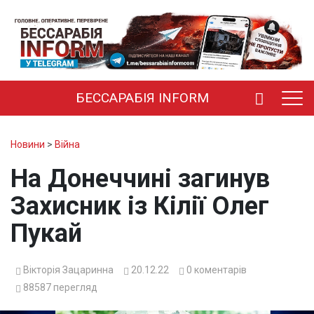
БЕССАРАБІЯ INFORM
Новини
>
Війна
На Донеччині загинув
Захисник із Кілії Олег
Пукай
Вікторія Зацаринна
20.12.22
0
коментарів
88587
перегляд