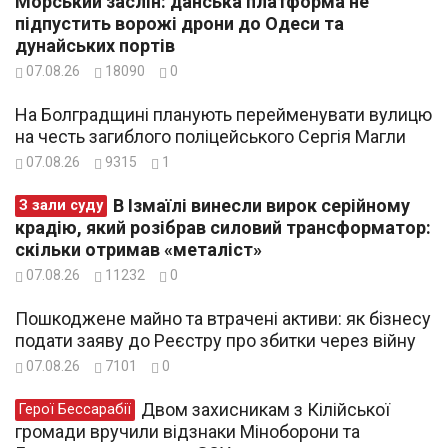
Морський заслін: данська платформа не
підпустить ворожі дрони до Одеси та
дунайських портів
07.08.26
18090
0
На Болградщині планують перейменувати вулицю
на честь загиблого поліцейського Сергія Магли
07.08.26
9315
1
В Ізмаїлі винесли вирок серійному
З зали суду
крадію, який розібрав силовий трансформатор:
скільки отримав «металіст»
07.08.26
11232
0
Пошкоджене майно та втрачені активи: як бізнесу
подати заяву до Реєстру про збитки через війну
07.08.26
7101
0
Двом захисникам з Кілійської
Герої Бессарабії
громади вручили відзнаки Міноборони та