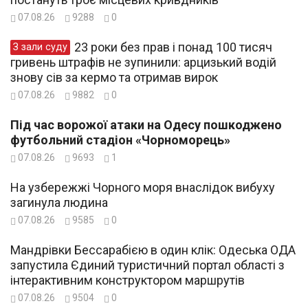
07.08.26
9288
0
23 роки без прав і понад 100 тисяч
З зали суду
гривень штрафів не зупинили: арцизький водій
знову сів за кермо та отримав вирок
07.08.26
9882
0
Під час ворожої атаки на Одесу пошкоджено
футбольний стадіон «Чорноморець»
07.08.26
9693
1
На узбережжі Чорного моря внаслідок вибуху
загинула людина
07.08.26
9585
0
Мандрівки Бессарабією в один клік: Одеська ОДА
запустила Єдиний туристичний портал області з
інтерактивним конструктором маршрутів
07.08.26
9504
0