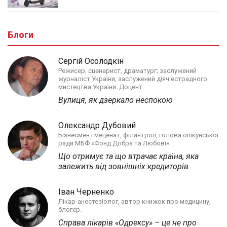
Блоги
Сергій Осолодкін
Режисер, сценарист, драматург; заслужений
журналіст України, заслужений діяч естрадного
мистецтва України. Доцент.
Вулиця, як дзеркало неспокою
Олександр Дубовий
Бізнесмен і меценат, філантроп, голова опікунської
ради МБФ «Фонд Добра та Любові»
Що отримує та що втрачає країна, яка
залежить від зовнішніх кредиторів
Іван Черненко
Лікар-анестезіолог, автор книжок про медицину,
блогер.
Справа лікарів «Одрексу» – це не про