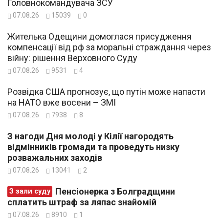
Головнокомандувача ЗСУ
07.08.26
15039
0
Жителька Одещини домоглася присудження
компенсації від рф за моральні страждання через
війну: рішення Верховного Суду
07.08.26
9531
4
Розвідка США прогнозує, що путін може напасти
на НАТО вже восени – ЗМІ
07.08.26
7938
8
З нагоди Дня молоді у Кілії нагородять
відмінників громади та проведуть низку
розважальних заходів
07.08.26
13041
2
Пенсіонерка з Болградщини
З зали суду
сплатить штраф за ляпас знайомій
07.08.26
8910
1