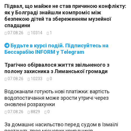
Підвал, що майже не став причиною конфлікту:
як у Болграді знайшли компроміс між
безпекою дітей та збереженням музейної
спадщини
07.08.26
10314
1
Будьте в курсі подій. Підписуйтесь на
Бессарабію INFORM у Telegram
Трагічно обірвалося життя звільненого з
полону захисника з Лиманської громади
07.08.26
10233
0
Водоканали готують нові платіжки: вартість
водопостачання може зрости утричі через
оновлені розрахунки
07.08.26
8829
0
За домашнє насильство перед судом в Ізмаїлі
постануть троє місцевих кривдників