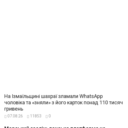
На Ізмаїльщині шахраї зламали WhatsApp
чоловіка та «зняли» з його карток понад 110 тисяч
гривень
07.08.26
11853
0