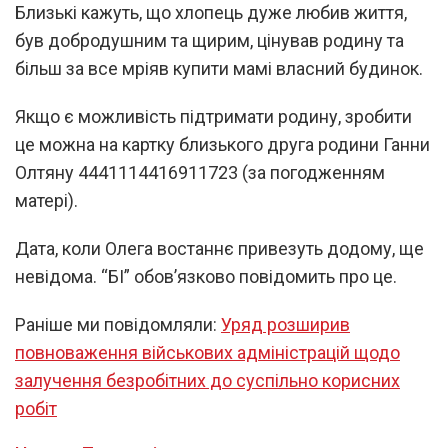
Близькі кажуть, що хлопець дуже любив життя,
був добродушним та щирим, цінував родину та
більш за все мріяв купити мамі власний будинок.
Якщо є можливість підтримати родину, зробити
це можна на картку близького друга родини Ганни
Олтяну 4441114416911723 (за погодженням
матері).
Дата, коли Олега востаннє привезуть додому, ще
невідома. “БІ” обов’язково повідомить про це.
Раніше ми повідомляли:
Уряд розширив
повноваження військових адміністрацій щодо
залучення безробітних до суспільно корисних
робіт