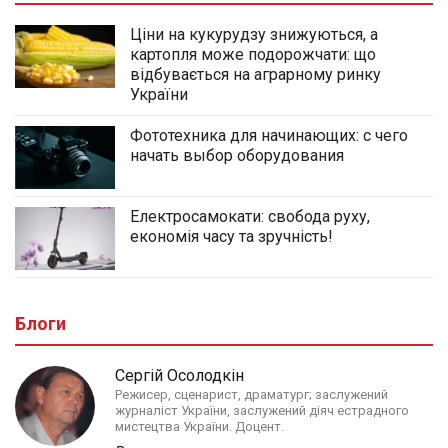
Ціни на кукурудзу знижуються, а
картопля може подорожчати: що
відбувається на аграрному ринку
України
Фототехника для начинающих: с чего
начать выбор оборудования
Електросамокати: свобода руху,
економія часу та зручність!
Блоги
Сергій Осолодкін
Режисер, сценарист, драматург; заслужений
журналіст України, заслужений діяч естрадного
мистецтва України. Доцент.