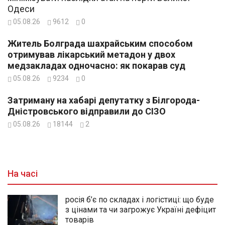
Одеси
05.08.26
9612
0
Житель Болграда шахрайським способом
отримував лікарський метадон у двох
медзакладах одночасно: як покарав суд
05.08.26
9234
0
Затриману на хабарі депутатку з Білгорода-
Дністровського відправили до СІЗО
05.08.26
18144
2
На часі
росія б’є по складах і логістиці: що буде
з цінами та чи загрожує Україні дефіцит
товарів