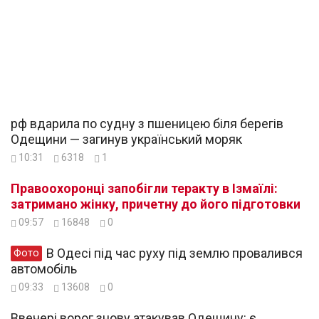
рф вдарила по судну з пшеницею біля берегів
Одещини — загинув український моряк
10:31
6318
1
Правоохоронці запобігли теракту в Ізмаїлі:
затримано жінку, причетну до його підготовки
09:57
16848
0
В Одесі під час руху під землю провалився
Фото
автомобіль
09:33
13608
0
Ввечері ворог знову атакував Одещину: є