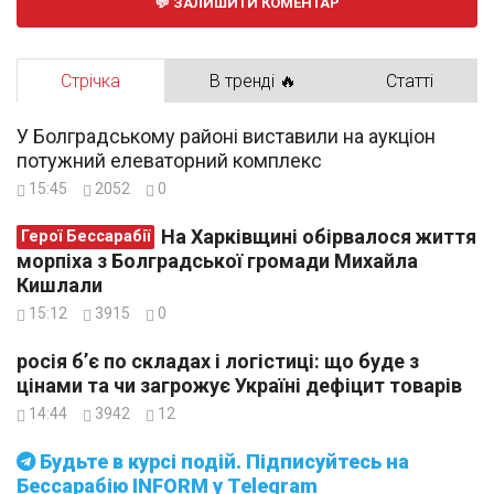
ЗАЛИШИТИ КОМЕНТАР
Стрічка
В тренді 🔥
Статті
У Болградському районі виставили на аукціон
потужний елеваторний комплекс
15:45
2052
0
На Харківщині обірвалося життя
Герої Бессарабії
морпіха з Болградської громади Михайла
Кишлали
15:12
3915
0
росія б’є по складах і логістиці: що буде з
цінами та чи загрожує Україні дефіцит товарів
14:44
3942
12
Будьте в курсі подій. Підписуйтесь на
Бессарабію INFORM у Telegram