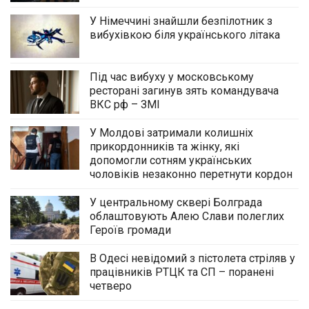
У Німеччині знайшли безпілотник з
вибухівкою біля українського літака
Під час вибуху у московському
ресторані загинув зять командувача
ВКС рф – ЗМІ
У Молдові затримали колишніх
прикордонників та жінку, які
допомогли сотням українських
чоловіків незаконно перетнути кордон
У центральному сквері Болграда
облаштовують Алею Слави полеглих
Героїв громади
В Одесі невідомий з пістолета стріляв у
працівників РТЦК та СП – поранені
четверо