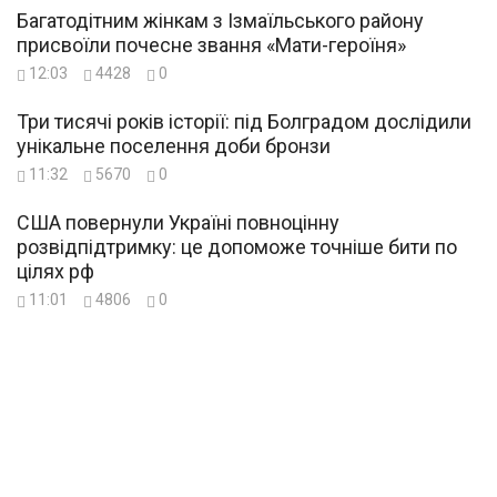
Багатодітним жінкам з Ізмаїльського району
присвоїли почесне звання «Мати-героїня»
12:03
4428
0
Три тисячі років історії: під Болградом дослідили
унікальне поселення доби бронзи
11:32
5670
0
США повернули Україні повноцінну
розвідпідтримку: це допоможе точніше бити по
цілях рф
11:01
4806
0