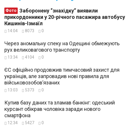
Заборонену “знахідку” виявили
Фото
прикордонники у 20-річного пасажира автобусу
Кишинів-Ізмаїл
14:04
8073
0
Через аномальну спеку на Одещині обмежують
рух великовагового транспорту
13:34
4104
0
ЄС офіційно продовжив тимчасовий захист для
українців, але запровадив нові правила для
військовозобов’язаних
13:03
5373
0
Купив базу даних та зламав банкінг: одеський
курсант обікрав чоловіка заради нового
смартфона
12:34
5427
0