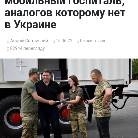
мобильный госпиталь,
аналогов которому нет
в Украине
Андрій Світличний
16.06.22
0
коментарів
82944
перегляду