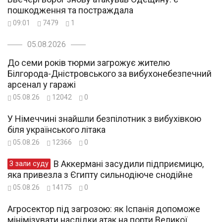
пошкодження та постраждала
09:01
7479
1
05.08.2026
До семи років тюрми загрожує жителю
Білгорода-Дністровського за вибухонебезпечний
арсенал у гаражі
05.08.26
12042
0
У Німеччині знайшли безпілотник з вибухівкою
біля українського літака
05.08.26
12366
0
В Аккермані засудили підприємицю,
З зали суду
яка привезла з Єгипту сильнодіюче снодійне
05.08.26
14175
0
Агросектор під загрозою: як Іспанія допоможе
мінімізувати наслідки атак на порти Великої