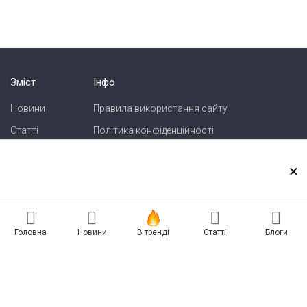
Зміст
Інфо
Новини
Правила використання сайту
Статті
Політика конфіденційності
Блоги
Карта сайту
×
Зв'язок
Реклама на сайті
Головна
Новини
В тренді
Статті
Блоги
Есть новость? Присылайте — разместим!
Про нас