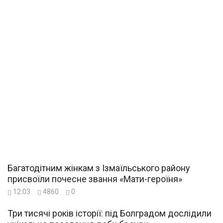
Багатодітним жінкам з Ізмаїльського району
присвоїли почесне звання «Мати-героїня»
12:03
4860
0
Три тисячі років історії: під Болградом дослідили