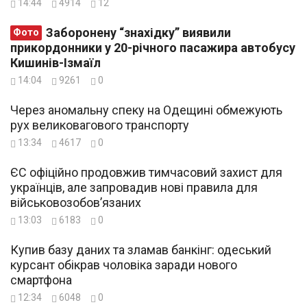
14:44
4914
12
Заборонену “знахідку” виявили
Фото
прикордонники у 20-річного пасажира автобусу
Кишинів-Ізмаїл
14:04
9261
0
Через аномальну спеку на Одещині обмежують
рух великовагового транспорту
13:34
4617
0
ЄС офіційно продовжив тимчасовий захист для
українців, але запровадив нові правила для
військовозобов’язаних
13:03
6183
0
Купив базу даних та зламав банкінг: одеський
курсант обікрав чоловіка заради нового
смартфона
12:34
6048
0