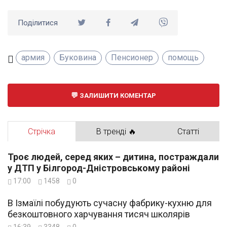
Поділитися
армия
Буковина
Пенсионер
помощь
ЗАЛИШИТИ КОМЕНТАР
Стрічка
В тренді 🔥
Статті
Троє людей, серед яких – дитина, постраждали
у ДТП у Білгород-Дністровському районі
17:00
1458
0
В Ізмаїлі побудують сучасну фабрику-кухню для
безкоштовного харчування тисяч школярів
16:39
3348
0