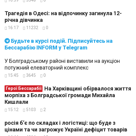
Трагедія в Одесі: на відпочинку загинула 12-
річна дівчинка
16:17
11232
0
Будьте в курсі подій. Підписуйтесь на
Бессарабію INFORM у Telegram
У Болградському районі виставили на аукціон
потужний елеваторний комплекс
15:45
3645
0
На Харківщині обірвалося життя
Герої Бессарабії
морпіха з Болградської громади Михайла
Кишлали
15:12
5103
2
росія б’є по складах і логістиці: що буде з
цінами та чи загрожує Україні дефіцит товарів