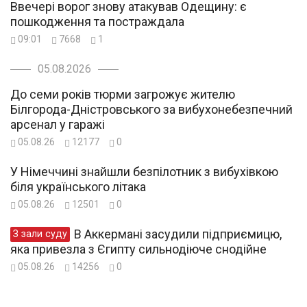
Ввечері ворог знову атакував Одещину: є
пошкодження та постраждала
09:01
7668
1
05.08.2026
До семи років тюрми загрожує жителю
Білгорода-Дністровського за вибухонебезпечний
арсенал у гаражі
05.08.26
12177
0
У Німеччині знайшли безпілотник з вибухівкою
біля українського літака
05.08.26
12501
0
В Аккермані засудили підприємицю,
З зали суду
яка привезла з Єгипту сильнодіюче снодійне
05.08.26
14256
0