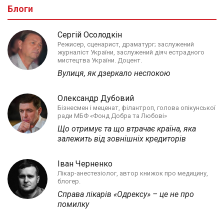
Блоги
Сергій Осолодкін
Режисер, сценарист, драматург; заслужений
журналіст України, заслужений діяч естрадного
мистецтва України. Доцент.
Вулиця, як дзеркало неспокою
Олександр Дубовий
Бізнесмен і меценат, філантроп, голова опікунської
ради МБФ «Фонд Добра та Любові»
Що отримує та що втрачає країна, яка
залежить від зовнішніх кредиторів
Іван Черненко
Лікар-анестезіолог, автор книжок про медицину,
блогер.
Справа лікарів «Одрексу» – це не про
помилку