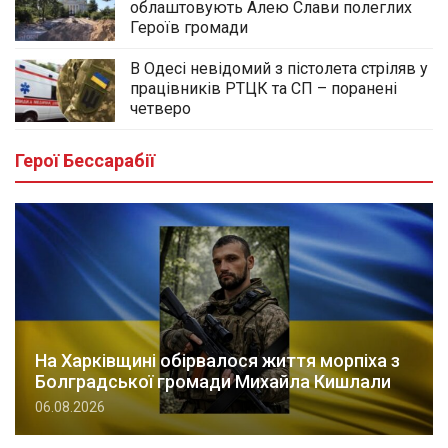
облаштовують Алею Слави полеглих
Героїв громади
В Одесі невідомий з пістолета стріляв у
працівників РТЦК та СП – поранені
четверо
Герої Бессарабії
На Харківщині обірвалося життя морпіха з
Болградської громади Михайла Кишлали
06.08.2026