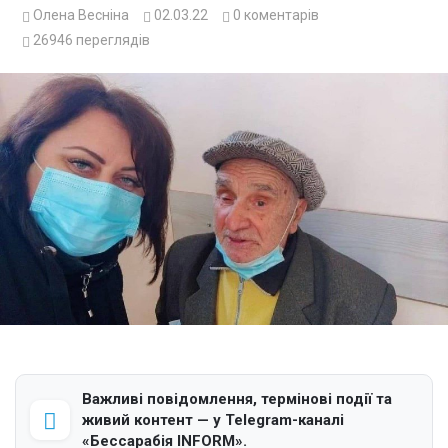
Олена Весніна
02.03.22
0
коментарів
26946
переглядів
Важливі повідомлення, термінові події та
живий контент — у Telegram-каналі
«Бессарабія INFORM».