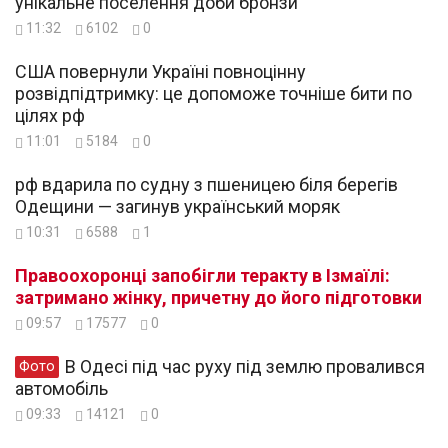
унікальне поселення доби бронзи
11:32
6102
0
США повернули Україні повноцінну
розвідпідтримку: це допоможе точніше бити по
цілях рф
11:01
5184
0
рф вдарила по судну з пшеницею біля берегів
Одещини — загинув український моряк
10:31
6588
1
Правоохоронці запобігли теракту в Ізмаїлі:
затримано жінку, причетну до його підготовки
09:57
17577
0
В Одесі під час руху під землю провалився
Фото
автомобіль
09:33
14121
0