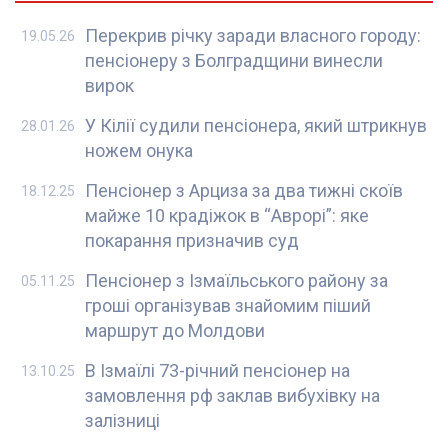
Перекрив річку заради власного городу:
19.05.26
пенсіонеру з Болградщини винесли
вирок
У Кілії судили пенсіонера, який штрикнув
28.01.26
ножем онука
Пенсіонер з Арциза за два тижні скоїв
18.12.25
майже 10 крадіжок в “Аврорі”: яке
покарання призначив суд
Пенсіонер з Ізмаїльського району за
05.11.25
гроші організував знайомим піший
маршрут до Молдови
В Ізмаїлі 73-річний пенсіонер на
13.10.25
замовлення рф заклав вибухівку на
залізниці