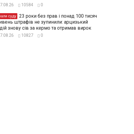
7.08.26
10584
0
23 роки без прав і понад 100 тисяч
зали суду
ивень штрафів не зупинили: арцизький
дій знову сів за кермо та отримав вирок
7.08.26
10827
0