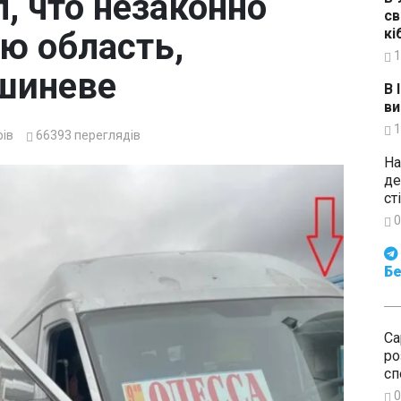
, что незаконно
св
кі
ю область,
1
шиневе
В 
ви
1
ів
66393
переглядів
На
де
ст
0
Будьте в курсі подій. Підпи
Бе
Са
ро
сп
0