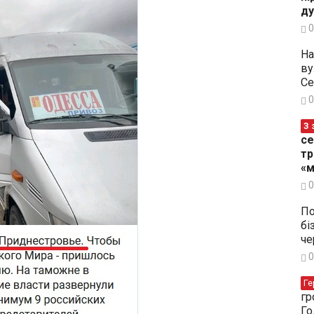
ду
0
На
ву
Се
0
З 
се
тр
«м
0
По
бі
че
0
Ге
гр
Го