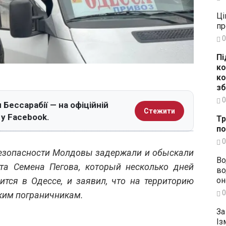
Ці
пр
0
Пі
ко
ко
зб
0
 Бессарабії — на офіційній
Стежити
 у Facebook.
Тр
по
0
езопасности Молдовы задержали и обыскали
Во
ста Семена Пегова, который несколько дней
во
он
ится в Одессе, и заявил, что на территорию
0
ским пограничникам.
За
Із