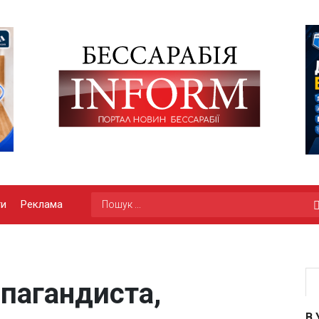
ги
Реклама
пагандиста,
В 