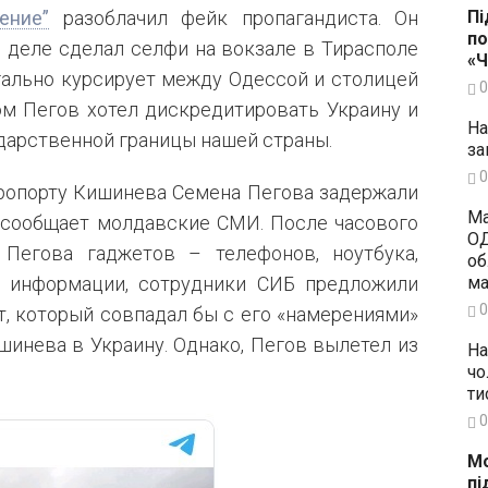
Пі
ение”
разоблачил фейк пропагандиста. Он
по
м деле сделал селфи на вокзале в Тирасполе
«
гально курсирует между Одессой и столицей
0
ом Пегов хотел дискредитировать Украину и
На
дарственной границы нашей страны.
за
0
аэропорту Кишинева Семена Пегова задержали
Ма
 сообщает молдавские СМИ. После часового
ОД
Пегова гаджетов – телефонов, ноутбука,
об
ма
х информации, сотрудники СИБ предложили
0
, который совпадал бы с его «намерениями»
шинева в Украину. Однако, Пегов вылетел из
На
чо
ти
0
Мо
пі