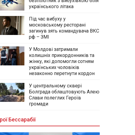
безпілотник з вибухівкою біля
українського літака
Під час вибуху у
московському ресторані
загинув зять командувача ВКС
рф – ЗМІ
У Молдові затримали
колишніх прикордонників та
жінку, які допомогли сотням
українських чоловіків
незаконно перетнути кордон
У центральному сквері
Болграда облаштовують Алею
Слави полеглих Героїв
громади
рої Бессарабії