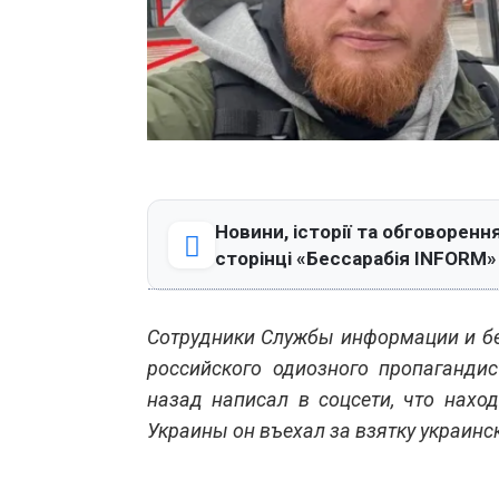
Новини, історії та обговорення
сторінці «Бессарабія INFORM»
Сотрудники Службы информации и б
российского одиозного пропаганди
назад написал в соцсети, что наход
Украины он въехал за взятку украин