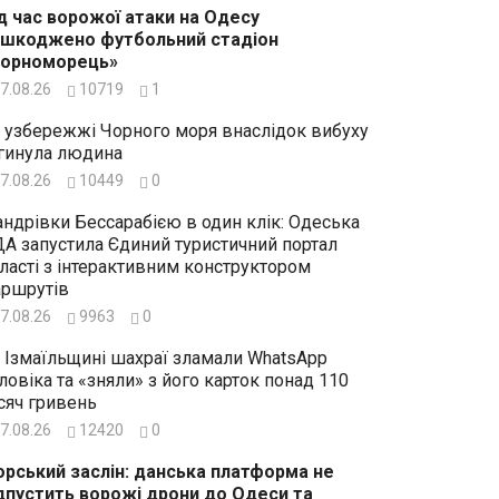
д час ворожої атаки на Одесу
шкоджено футбольний стадіон
Чорноморець»
7.08.26
10719
1
 узбережжі Чорного моря внаслідок вибуху
гинула людина
7.08.26
10449
0
ндрівки Бессарабією в один клік: Одеська
А запустила Єдиний туристичний портал
ласті з інтерактивним конструктором
ршрутів
7.08.26
9963
0
 Ізмаїльщині шахраї зламали WhatsApp
ловіка та «зняли» з його карток понад 110
сяч гривень
7.08.26
12420
0
рський заслін: данська платформа не
дпустить ворожі дрони до Одеси та