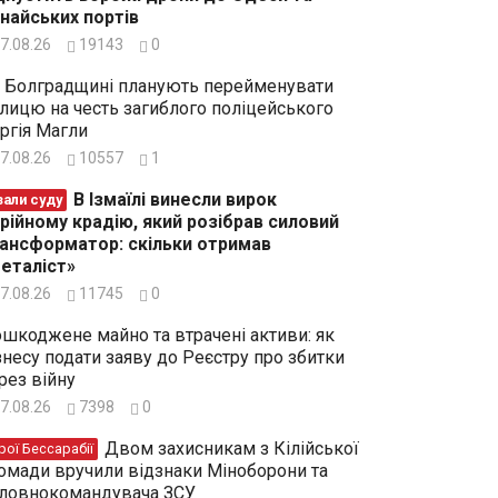
найських портів
7.08.26
19143
0
 Болградщині планують перейменувати
лицю на честь загиблого поліцейського
ргія Магли
7.08.26
10557
1
В Ізмаїлі винесли вирок
зали суду
рійному крадію, який розібрав силовий
ансформатор: скільки отримав
еталіст»
7.08.26
11745
0
шкоджене майно та втрачені активи: як
знесу подати заяву до Реєстру про збитки
рез війну
7.08.26
7398
0
Двом захисникам з Кілійської
рої Бессарабії
омади вручили відзнаки Міноборони та
ловнокомандувача ЗСУ