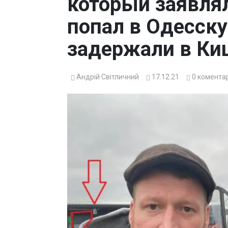
который заявлял
попал в Одесску
задержали в Ки
Андрій Світличний
17.12.21
0
коментар