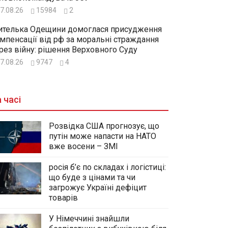
7.08.26
15984
2
телька Одещини домоглася присудження
мпенсації від рф за моральні страждання
рез війну: рішення Верховного Суду
7.08.26
9747
4
 часі
Розвідка США прогнозує, що
путін може напасти на НАТО
вже восени – ЗМІ
росія б’є по складах і логістиці:
що буде з цінами та чи
загрожує Україні дефіцит
товарів
У Німеччині знайшли