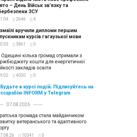
ято – День Військ зв’язку та
бербезпеки ЗСУ
1:04
2646
4
Ізмаїлі вручили дипломи першим
пускникам курсів гагаузької мови
0:03
3861
0
 Одещині кілька громад отримали з
ржбюджету кошти для енергетичної
ійкості закладів освіти
9:02
4050
0
суйтесь на
ссарабію INFORM у Telegram
07.08.2026
ратська громада стала майданчиком
звитку ветеранського та адаптивного
орту
7.08.26
10341
0