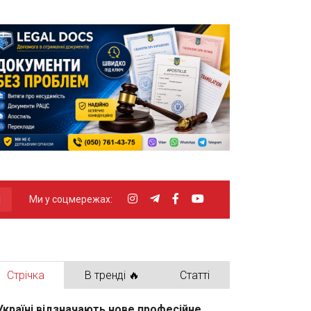
Ми у соцмережах:
Стрічка
В тренді 🔥
Статті
Україні відзначають нове професійне