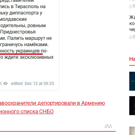
0
Жи
ко
че
0
На
авоохранители депортировали в Армению
ционного списка СНБО