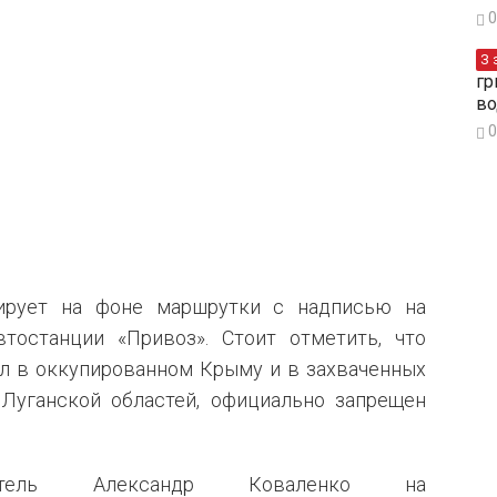
0
З 
гр
во
0
зирует на фоне маршрутки с надписью на
тостанции «Привоз». Стоит отметить, что
ал в оккупированном Крыму и в захваченных
Луганской областей, официально запрещен
реватель Александр Коваленко на