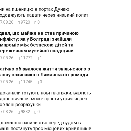
ни на пшеницю в портах Дунаю
одовжують падати через низький попит
7.08.26
9720
0
двал, що майже не став причиною
нфлікту: як у Болграді знайшли
мпроміс між безпекою дітей та
ереженням музейної спадщини
7.08.26
11772
1
агічно обірвалося життя звільненого з
лону захисника з Лиманської громади
7.08.26
11745
0
доканали готують нові платіжки: вартість
допостачання може зрости утричі через
овлені розрахунки
7.08.26
9882
0
 домашнє насильство перед судом в
маїлі постануть троє місцевих кривдників